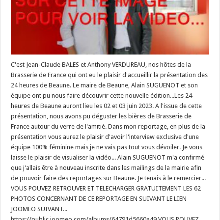
C'est Jean-Claude BALES et Anthony VERDUREAU, nos hôtes de la
Brasserie de France qui ont eu le plaisir d'accueillir la présentation des
24 heures de Beaune. Le maire de Beaune, Alain SUGUENOT et son
équipe ont pu nous faire découvrir cette nouvelle édition...Les 24
heures de Beaune auront lieu les 02 et 03 juin 2023. A l'issue de cette
présentation, nous avons pu déguster les bières de Brasserie de
France autour du verre de l'amitié. Dans mon reportage, en plus de la
présentation vous aurez le plaisir d'avoir l'interview exclusive d'une
équipe 100% féminine mais je ne vais pas tout vous dévoiler. Je vous
laisse le plaisir de visualiser la vidéo... Alain SUGUENOT m'a confirmé
que j'allais être à nouveau inscrite dans les mailings de la mairie afin
de pouvoir faire des reportages sur Beaune. Je tenais à le remercier...
VOUS POUVEZ RETROUVER ET TELECHARGER GRATUITEMENT LES 62
PHOTOS CONCERNANT DE CE REPORTAGE EN SUIVANT LE LIEN
JOOMEO SUIVANT...
https://public.joomeo.com/albums/64791d5660a49 VOUS POUVEZ