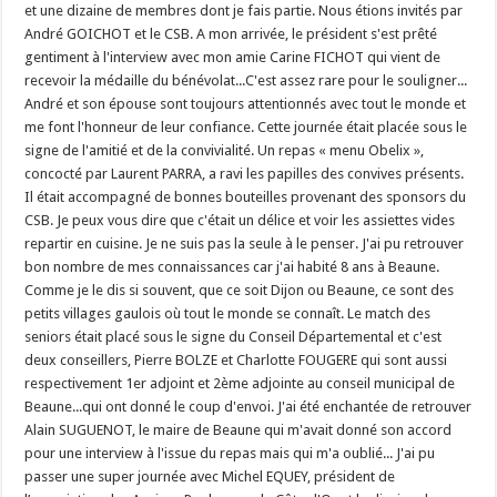
et une dizaine de membres dont je fais partie. Nous étions invités par
André GOICHOT et le CSB. A mon arrivée, le président s'est prêté
gentiment à l'interview avec mon amie Carine FICHOT qui vient de
recevoir la médaille du bénévolat...C'est assez rare pour le souligner...
André et son épouse sont toujours attentionnés avec tout le monde et
me font l'honneur de leur confiance. Cette journée était placée sous le
signe de l'amitié et de la convivialité. Un repas « menu Obelix »,
concocté par Laurent PARRA, a ravi les papilles des convives présents.
Il était accompagné de bonnes bouteilles provenant des sponsors du
CSB. Je peux vous dire que c'était un délice et voir les assiettes vides
repartir en cuisine. Je ne suis pas la seule à le penser. J'ai pu retrouver
bon nombre de mes connaissances car j'ai habité 8 ans à Beaune.
Comme je le dis si souvent, que ce soit Dijon ou Beaune, ce sont des
petits villages gaulois où tout le monde se connaît. Le match des
seniors était placé sous le signe du Conseil Départemental et c'est
deux conseillers, Pierre BOLZE et Charlotte FOUGERE qui sont aussi
respectivement 1er adjoint et 2ème adjointe au conseil municipal de
Beaune...qui ont donné le coup d'envoi. J'ai été enchantée de retrouver
Alain SUGUENOT, le maire de Beaune qui m'avait donné son accord
pour une interview à l'issue du repas mais qui m'a oublié... J'ai pu
passer une super journée avec Michel EQUEY, président de