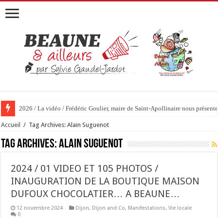
2026 / 01 vidéo et 51 photos / « JE T’ACCUSE »…ET MAINTENANT 
Accueil
/
Tag Archives: Alain Suguenot
Tag Archives:
Alain Suguenot
2024 / 01 VIDEO ET 105 PHOTOS /
INAUGURATION DE LA BOUTIQUE MAISON
DUFOUX CHOCOLATIER… A BEAUNE…
12 novembre 2024
Dijon
,
Dijon and Co
,
Manifestations
,
Vie locale
0