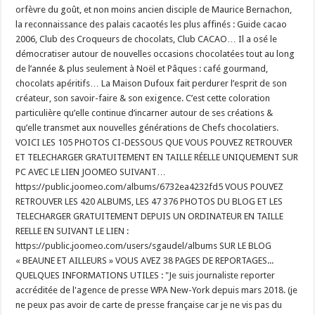
orfèvre du goût, et non moins ancien disciple de Maurice Bernachon,
la reconnaissance des palais cacaotés les plus affinés : Guide cacao
2006, Club des Croqueurs de chocolats, Club CACAO… Il a osé le
démocratiser autour de nouvelles occasions chocolatées tout au long
de l’année & plus seulement à Noël et Pâques : café gourmand,
chocolats apéritifs… La Maison Dufoux fait perdurer l’esprit de son
créateur, son savoir-faire & son exigence. C’est cette coloration
particulière qu’elle continue d’incarner autour de ses créations &
qu’elle transmet aux nouvelles générations de Chefs chocolatiers.
VOICI LES 105 PHOTOS CI-DESSOUS QUE VOUS POUVEZ RETROUVER
ET TELECHARGER GRATUITEMENT EN TAILLE RÉELLE UNIQUEMENT SUR
PC AVEC LE LIEN JOOMEO SUIVANT…
https://public.joomeo.com/albums/6732ea4232fd5 VOUS POUVEZ
RETROUVER LES 420 ALBUMS, LES 47 376 PHOTOS DU BLOG ET LES
TELECHARGER GRATUITEMENT DEPUIS UN ORDINATEUR EN TAILLE
REELLE EN SUIVANT LE LIEN :
https://public.joomeo.com/users/sgaudel/albums SUR LE BLOG
« BEAUNE ET AILLEURS » VOUS AVEZ 38 PAGES DE REPORTAGES...
QUELQUES INFORMATIONS UTILES : "Je suis journaliste reporter
accréditée de l'agence de presse WPA New-York depuis mars 2018. (je
ne peux pas avoir de carte de presse française car je ne vis pas du