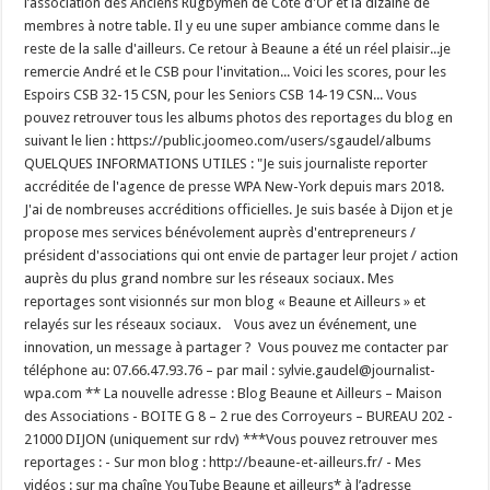
l’association des Anciens Rugbymen de Côte d'Or et la dizaine de
membres à notre table. Il y eu une super ambiance comme dans le
reste de la salle d'ailleurs. Ce retour à Beaune a été un réel plaisir...je
remercie André et le CSB pour l'invitation... Voici les scores, pour les
Espoirs CSB 32-15 CSN, pour les Seniors CSB 14-19 CSN... Vous
pouvez retrouver tous les albums photos des reportages du blog en
suivant le lien : https://public.joomeo.com/users/sgaudel/albums
QUELQUES INFORMATIONS UTILES : "Je suis journaliste reporter
accréditée de l'agence de presse WPA New-York depuis mars 2018.
J'ai de nombreuses accréditions officielles. Je suis basée à Dijon et je
propose mes services bénévolement auprès d'entrepreneurs /
président d'associations qui ont envie de partager leur projet / action
auprès du plus grand nombre sur les réseaux sociaux. Mes
reportages sont visionnés sur mon blog « Beaune et Ailleurs » et
relayés sur les réseaux sociaux. Vous avez un événement, une
innovation, un message à partager ? Vous pouvez me contacter par
téléphone au: 07.66.47.93.76 – par mail : sylvie.gaudel@journalist-
wpa.com ** La nouvelle adresse : Blog Beaune et Ailleurs – Maison
des Associations - BOITE G 8 – 2 rue des Corroyeurs – BUREAU 202 -
21000 DIJON (uniquement sur rdv) ***Vous pouvez retrouver mes
reportages : - Sur mon blog : http://beaune-et-ailleurs.fr/ - Mes
vidéos : sur ma chaîne YouTube Beaune et ailleurs* à l’adresse