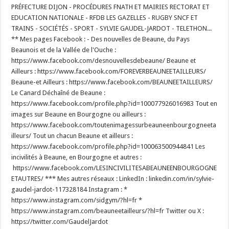
PRÉFECTURE DIJON - PROCÉDURES FNATH ET MAIRIES RECTORAT ET
EDUCATION NATIONALE - RFDB LES GAZELLES - RUGBY SNCF ET
TRAINS - SOCIÉTÉS - SPORT - SYLVIE GAUDEL-JARDOT - TELETHON...
** Mes pages Facebook : - Des nouvelles de Beaune, du Pays
Beaunois et de la Vallée de l'Ouche :
https://www.facebook.com/desnouvellesdebeaune/ Beaune et
Ailleurs : https://www.facebook.com/FOREVERBEAUNEETAILLEURS/
Beaune-et Ailleurs : https://www.facebook.com/BEAUNEETAILLEURS/
Le Canard Déchaîné de Beaune :
https://www.facebook.com/profile.php?id=100077926016983 Tout en
images sur Beaune en Bourgogne ou ailleurs :
https://www.facebook.com/toutenimagessurbeauneenbourgogneeta
illeurs/ Tout un chacun Beaune et ailleurs :
https://www.facebook.com/profile.php?id=100063500944841 Les
incivilités à Beaune, en Bourgogne et autres :
https://www.facebook.com/LESINCIVILITESABEAUNEENBOURGOGNE
ETAUTRES/ *** Mes autres réseaux : LinkedIn : linkedin.com/in/sylvie-
gaudel-jardot-117328184 Instagram : *
https://www.instagram.com/sidgym/?hl=fr *
https://www.instagram.com/beauneetailleurs/?hl=fr Twitter ou X :
https://twitter.com/GaudelJardot