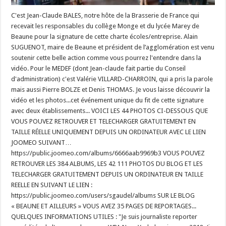
C'est Jean-Claude BALES, notre hôte de la Brasserie de France qui
recevait les responsables du collège Monge et du lycée Marey de
Beaune pour la signature de cette charte écoles/entreprise. Alain
SUGUENOT, maire de Beaune et président de l’agglomération est venu
soutenir cette belle action comme vous pourrez l'entendre dans la
vidéo. Pour le MEDEF (dont Jean-claude fait partie du Conseil
d'administration) c'est Valérie VILLARD-CHARROIN, qui a pris la parole
mais aussi Pierre BOLZE et Denis THOMAS. Je vous laisse découvrir la
vidéo et les photos...cet événement unique du fit de cette signature
avec deux établissements... VOICI LES 44 PHOTOS CI-DESSOUS QUE
VOUS POUVEZ RETROUVER ET TELECHARGER GRATUITEMENT EN
TAILLE RÉELLE UNIQUEMENT DEPUIS UN ORDINATEUR AVEC LE LIEN
JOOMEO SUIVANT…
https://public.joomeo.com/albums/6666aab9969b3 VOUS POUVEZ
RETROUVER LES 384 ALBUMS, LES 42 111 PHOTOS DU BLOG ET LES
TELECHARGER GRATUITEMENT DEPUIS UN ORDINATEUR EN TAILLE
REELLE EN SUIVANT LE LIEN :
https://public.joomeo.com/users/sgaudel/albums SUR LE BLOG
« BEAUNE ET AILLEURS » VOUS AVEZ 35 PAGES DE REPORTAGES...
QUELQUES INFORMATIONS UTILES : "Je suis journaliste reporter