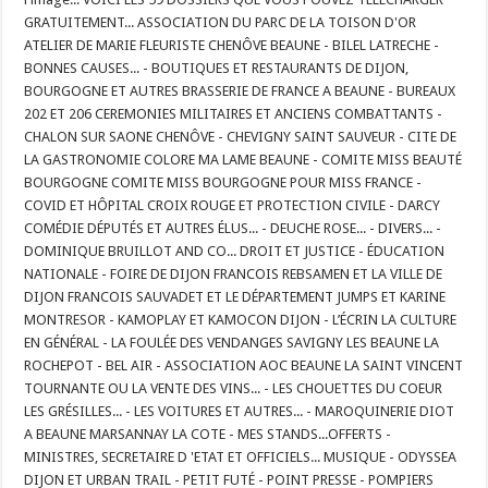
GRATUITEMENT... ASSOCIATION DU PARC DE LA TOISON D'OR
ATELIER DE MARIE FLEURISTE CHENÔVE BEAUNE - BILEL LATRECHE -
BONNES CAUSES... - BOUTIQUES ET RESTAURANTS DE DIJON,
BOURGOGNE ET AUTRES BRASSERIE DE FRANCE A BEAUNE - BUREAUX
202 ET 206 CEREMONIES MILITAIRES ET ANCIENS COMBATTANTS -
CHALON SUR SAONE CHENÔVE - CHEVIGNY SAINT SAUVEUR - CITE DE
LA GASTRONOMIE COLORE MA LAME BEAUNE - COMITE MISS BEAUTÉ
BOURGOGNE COMITE MISS BOURGOGNE POUR MISS FRANCE -
COVID ET HÔPITAL CROIX ROUGE ET PROTECTION CIVILE - DARCY
COMÉDIE DÉPUTÉS ET AUTRES ÉLUS... - DEUCHE ROSE... - DIVERS... -
DOMINIQUE BRUILLOT AND CO... DROIT ET JUSTICE - ÉDUCATION
NATIONALE - FOIRE DE DIJON FRANCOIS REBSAMEN ET LA VILLE DE
DIJON FRANCOIS SAUVADET ET LE DÉPARTEMENT JUMPS ET KARINE
MONTRESOR - KAMOPLAY ET KAMOCON DIJON - L’ÉCRIN LA CULTURE
EN GÉNÉRAL - LA FOULÉE DES VENDANGES SAVIGNY LES BEAUNE LA
ROCHEPOT - BEL AIR - ASSOCIATION AOC BEAUNE LA SAINT VINCENT
TOURNANTE OU LA VENTE DES VINS... - LES CHOUETTES DU COEUR
LES GRÉSILLES... - LES VOITURES ET AUTRES... - MAROQUINERIE DIOT
A BEAUNE MARSANNAY LA COTE - MES STANDS...OFFERTS -
MINISTRES, SECRETAIRE D 'ETAT ET OFFICIELS... MUSIQUE - ODYSSEA
DIJON ET URBAN TRAIL - PETIT FUTÉ - POINT PRESSE - POMPIERS