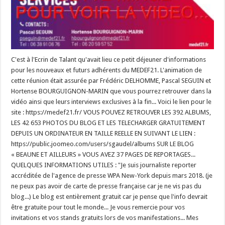
C'est à l'Ecrin de Talant qu'avait lieu ce petit déjeuner d'informations
pour les nouveaux et futurs adhérents du MEDEF21. L'animation de
cette réunion était assurée par Frédéric DELHOMME, Pascal SEGUIN et
Hortense BOURGUIGNON-MARIN que vous pourrez retrouver dans la
vidéo ainsi que leurs interviews exclusives à la fin... Voici le lien pour le
site : https://medef21.fr/ VOUS POUVEZ RETROUVER LES 392 ALBUMS,
LES 42 653 PHOTOS DU BLOG ET LES TELECHARGER GRATUITEMENT
DEPUIS UN ORDINATEUR EN TAILLE REELLE EN SUIVANT LE LIEN :
https://public.joomeo.com/users/sgaudel/albums SUR LE BLOG
« BEAUNE ET AILLEURS » VOUS AVEZ 37 PAGES DE REPORTAGES...
QUELQUES INFORMATIONS UTILES : "Je suis journaliste reporter
accréditée de l'agence de presse WPA New-York depuis mars 2018. (je
ne peux pas avoir de carte de presse française car je ne vis pas du
blog...) Le blog est entièrement gratuit car je pense que l'info devrait
être gratuite pour tout le monde... Je vous remercie pour vos
invitations et vos stands gratuits lors de vos manifestations... Mes