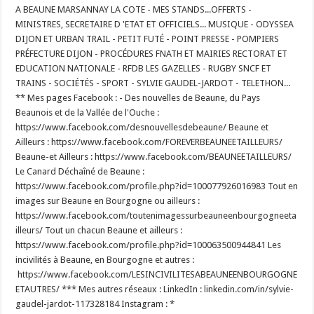
A BEAUNE MARSANNAY LA COTE - MES STANDS...OFFERTS -
MINISTRES, SECRETAIRE D 'ETAT ET OFFICIELS... MUSIQUE - ODYSSEA
DIJON ET URBAN TRAIL - PETIT FUTÉ - POINT PRESSE - POMPIERS
PRÉFECTURE DIJON - PROCÉDURES FNATH ET MAIRIES RECTORAT ET
EDUCATION NATIONALE - RFDB LES GAZELLES - RUGBY SNCF ET
TRAINS - SOCIÉTÉS - SPORT - SYLVIE GAUDEL-JARDOT - TELETHON...
** Mes pages Facebook : - Des nouvelles de Beaune, du Pays
Beaunois et de la Vallée de l'Ouche :
https://www.facebook.com/desnouvellesdebeaune/ Beaune et
Ailleurs : https://www.facebook.com/FOREVERBEAUNEETAILLEURS/
Beaune-et Ailleurs : https://www.facebook.com/BEAUNEETAILLEURS/
Le Canard Déchaîné de Beaune :
https://www.facebook.com/profile.php?id=100077926016983 Tout en
images sur Beaune en Bourgogne ou ailleurs :
https://www.facebook.com/toutenimagessurbeauneenbourgogneeta
illeurs/ Tout un chacun Beaune et ailleurs :
https://www.facebook.com/profile.php?id=100063500944841 Les
incivilités à Beaune, en Bourgogne et autres :
https://www.facebook.com/LESINCIVILITESABEAUNEENBOURGOGNE
ETAUTRES/ *** Mes autres réseaux : LinkedIn : linkedin.com/in/sylvie-
gaudel-jardot-117328184 Instagram : *