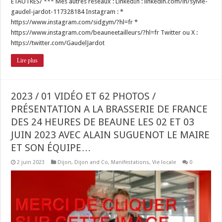
ETAUTRES/ *** Mes autres réseaux : LinkedIn : linkedin.com/in/sylvie-
gaudel-jardot-117328184 Instagram : *
https://www.instagram.com/sidgym/?hl=fr *
https://www.instagram.com/beauneetailleurs/?hl=fr Twitter ou X :
https://twitter.com/GaudelJardot
Lire plus
2023 / 01 VIDÉO ET 62 PHOTOS /
PRÉSENTATION A LA BRASSERIE DE FRANCE
DES 24 HEURES DE BEAUNE LES 02 ET 03
JUIN 2023 AVEC ALAIN SUGUENOT LE MAIRE
ET SON ÉQUIPE…
2 juin 2023
Dijon
,
Dijon and Co
,
Manifestations
,
Vie locale
0