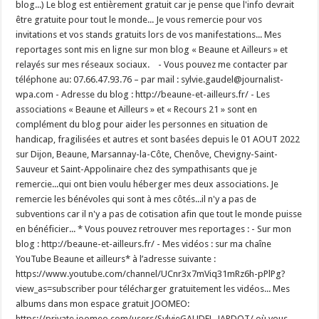
blog...) Le blog est entièrement gratuit car je pense que l'info devrait
être gratuite pour tout le monde... Je vous remercie pour vos
invitations et vos stands gratuits lors de vos manifestations... Mes
reportages sont mis en ligne sur mon blog « Beaune et Ailleurs » et
relayés sur mes réseaux sociaux. - Vous pouvez me contacter par
téléphone au: 07.66.47.93.76 – par mail : sylvie.gaudel@journalist-
wpa.com - Adresse du blog : http://beaune-et-ailleurs.fr/ - Les
associations « Beaune et Ailleurs » et « Recours 21 » sont en
complément du blog pour aider les personnes en situation de
handicap, fragilisées et autres et sont basées depuis le 01 AOUT 2022
sur Dijon, Beaune, Marsannay-la-Côte, Chenôve, Chevigny-Saint-
Sauveur et Saint-Appolinaire chez des sympathisants que je
remercie...qui ont bien voulu héberger mes deux associations. Je
remercie les bénévoles qui sont à mes côtés...il n'y a pas de
subventions car il n'y a pas de cotisation afin que tout le monde puisse
en bénéficier... * Vous pouvez retrouver mes reportages : - Sur mon
blog : http://beaune-et-ailleurs.fr/ - Mes vidéos : sur ma chaîne
YouTube Beaune et ailleurs* à l’adresse suivante :
https://www.youtube.com/channel/UCnr3x7mViq31mRz6h-pPlPg?
view_as=subscriber pour télécharger gratuitement les vidéos... Mes
albums dans mon espace gratuit JOOMEO:
https://private.joomeo.com/users/SylvieGAUDEL-JARDOT/ où vous