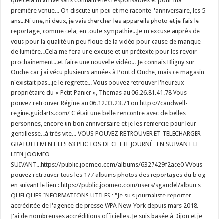
que cela m'arrive sans connaître les responsables et pour ma
première venue... On discute un peu et me raconte l'anniversaire, les 5
ans...Ni une, ni deux, je vais chercher les appareils photo et je fais le
reportage, comme cela, en toute sympathie...Je m'excuse auprès de
vous pour la qualité un peu floue de la vidéo pour cause de manque
de lumière...Cela me fera une excuse et un prétexte pour les revoir
prochainement...et faire une nouvelle vidéo... Je connais Bligny sur
Ouche car j'ai vécu plusieurs années à Pont d'Ouche, mais ce magasin
n'existait pas...je le regrette... Vous pouvez retrouver l'heureux
propriétaire du « Petit Panier », Thomas au 06.26.81.41.78 Vous
pouvez retrouver Régine au 06.12.33.23.71 ou https://caudwell-
regine.guidarts.com/ C'était une belle rencontre avec de belles
personnes, encore un bon anniversaire et je les remercie pour leur
gentillesse...à très vite... VOUS POUVEZ RETROUVER ET TELECHARGER
GRATUITEMENT LES 63 PHOTOS DE CETTE JOURNÉE EN SUIVANT LE
LIEN JOOMEO
SUIVANT...https://public.joomeo.com/albums/6327429f2ace0 VVous
pouvez retrouver tous les 177 albums photos des reportages du blog
en suivant le lien : https://public.joomeo.com/users/sgaudel/albums
QUELQUES INFORMATIONS UTILES : "Je suis journaliste reporter
accréditée de l'agence de presse WPA New-York depuis mars 2018.
J'ai de nombreuses accréditions officielles. Je suis basée à Dijon et je