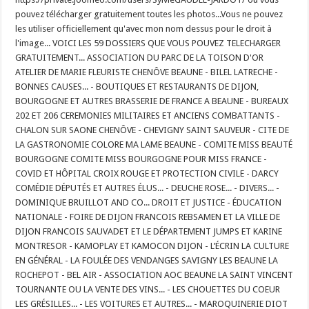
pouvez télécharger gratuitement toutes les photos...Vous ne pouvez
les utiliser officiellement qu'avec mon nom dessus pour le droit à
l'image... VOICI LES 59 DOSSIERS QUE VOUS POUVEZ TELECHARGER
GRATUITEMENT... ASSOCIATION DU PARC DE LA TOISON D'OR
ATELIER DE MARIE FLEURISTE CHENÔVE BEAUNE - BILEL LATRECHE -
BONNES CAUSES... - BOUTIQUES ET RESTAURANTS DE DIJON,
BOURGOGNE ET AUTRES BRASSERIE DE FRANCE A BEAUNE - BUREAUX
202 ET 206 CEREMONIES MILITAIRES ET ANCIENS COMBATTANTS -
CHALON SUR SAONE CHENÔVE - CHEVIGNY SAINT SAUVEUR - CITE DE
LA GASTRONOMIE COLORE MA LAME BEAUNE - COMITE MISS BEAUTÉ
BOURGOGNE COMITE MISS BOURGOGNE POUR MISS FRANCE -
COVID ET HÔPITAL CROIX ROUGE ET PROTECTION CIVILE - DARCY
COMÉDIE DÉPUTÉS ET AUTRES ÉLUS... - DEUCHE ROSE... - DIVERS... -
DOMINIQUE BRUILLOT AND CO... DROIT ET JUSTICE - ÉDUCATION
NATIONALE - FOIRE DE DIJON FRANCOIS REBSAMEN ET LA VILLE DE
DIJON FRANCOIS SAUVADET ET LE DÉPARTEMENT JUMPS ET KARINE
MONTRESOR - KAMOPLAY ET KAMOCON DIJON - L’ÉCRIN LA CULTURE
EN GÉNÉRAL - LA FOULÉE DES VENDANGES SAVIGNY LES BEAUNE LA
ROCHEPOT - BEL AIR - ASSOCIATION AOC BEAUNE LA SAINT VINCENT
TOURNANTE OU LA VENTE DES VINS... - LES CHOUETTES DU COEUR
LES GRÉSILLES... - LES VOITURES ET AUTRES... - MAROQUINERIE DIOT