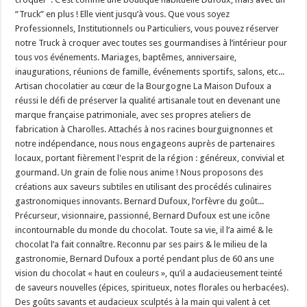
“Truck” en plus ! Elle vient jusqu’à vous. Que vous soyez
Professionnels, Institutionnels ou Particuliers, vous pouvez réserver
notre Truck à croquer avec toutes ses gourmandises à l’intérieur pour
tous vos événements. Mariages, baptêmes, anniversaire,
inaugurations, réunions de famille, événements sportifs, salons, etc...
Artisan chocolatier au cœur de la Bourgogne La Maison Dufoux a
réussi le défi de préserver la qualité artisanale tout en devenant une
marque française patrimoniale, avec ses propres ateliers de
fabrication à Charolles. Attachés à nos racines bourguignonnes et
notre indépendance, nous nous engageons auprès de partenaires
locaux, portant fièrement l'esprit de la région : généreux, convivial et
gourmand. Un grain de folie nous anime ! Nous proposons des
créations aux saveurs subtiles en utilisant des procédés culinaires
gastronomiques innovants. Bernard Dufoux, l’orfèvre du goût...
Précurseur, visionnaire, passionné, Bernard Dufoux est une icône
incontournable du monde du chocolat. Toute sa vie, il l’a aimé & le
chocolat l’a fait connaître. Reconnu par ses pairs & le milieu de la
gastronomie, Bernard Dufoux a porté pendant plus de 60 ans une
vision du chocolat « haut en couleurs », qu’il a audacieusement teinté
de saveurs nouvelles (épices, spiritueux, notes florales ou herbacées).
Des goûts savants et audacieux sculptés à la main qui valent à cet