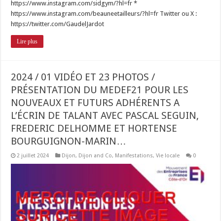
https://www.instagram.com/sidgym/?hl=fr *
https://www.instagram.com/beauneetailleurs/?hl=fr Twitter ou X :
https://twitter.com/GaudelJardot
Lire plus
2024 / 01 VIDÉO ET 23 PHOTOS /
PRÉSENTATION DU MEDEF21 POUR LES
NOUVEAUX ET FUTURS ADHÉRENTS A
L’ÉCRIN DE TALANT AVEC PASCAL SEGUIN,
FREDERIC DELHOMME ET HORTENSE
BOURGUIGNON-MARIN…
2 juillet 2024
Dijon
,
Dijon and Co
,
Manifestations
,
Vie locale
0