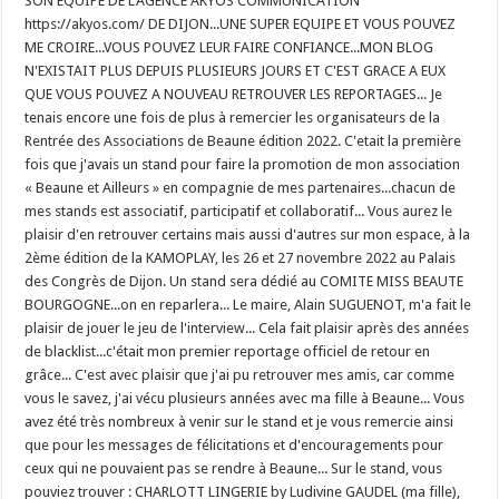
SON EQUIPE DE L'AGENCE AKYOS COMMUNICATION
https://akyos.com/ DE DIJON...UNE SUPER EQUIPE ET VOUS POUVEZ
ME CROIRE...VOUS POUVEZ LEUR FAIRE CONFIANCE...MON BLOG
N'EXISTAIT PLUS DEPUIS PLUSIEURS JOURS ET C'EST GRACE A EUX
QUE VOUS POUVEZ A NOUVEAU RETROUVER LES REPORTAGES... Je
tenais encore une fois de plus à remercier les organisateurs de la
Rentrée des Associations de Beaune édition 2022. C'etait la première
fois que j'avais un stand pour faire la promotion de mon association
« Beaune et Ailleurs » en compagnie de mes partenaires...chacun de
mes stands est associatif, participatif et collaboratif... Vous aurez le
plaisir d'en retrouver certains mais aussi d'autres sur mon espace, à la
2ème édition de la KAMOPLAY, les 26 et 27 novembre 2022 au Palais
des Congrès de Dijon. Un stand sera dédié au COMITE MISS BEAUTE
BOURGOGNE...on en reparlera... Le maire, Alain SUGUENOT, m'a fait le
plaisir de jouer le jeu de l'interview... Cela fait plaisir après des années
de blacklist...c'était mon premier reportage officiel de retour en
grâce... C'est avec plaisir que j'ai pu retrouver mes amis, car comme
vous le savez, j'ai vécu plusieurs années avec ma fille à Beaune... Vous
avez été très nombreux à venir sur le stand et je vous remercie ainsi
que pour les messages de félicitations et d'encouragements pour
ceux qui ne pouvaient pas se rendre à Beaune... Sur le stand, vous
pouviez trouver : CHARLOTT LINGERIE by Ludivine GAUDEL (ma fille),