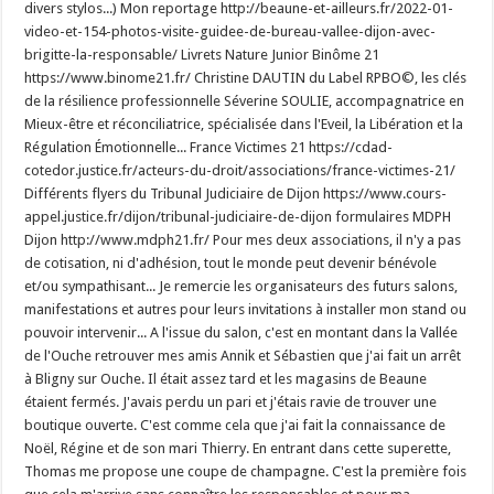
divers stylos...) Mon reportage http://beaune-et-ailleurs.fr/2022-01-
video-et-154-photos-visite-guidee-de-bureau-vallee-dijon-avec-
brigitte-la-responsable/ Livrets Nature Junior Binôme 21
https://www.binome21.fr/ Christine DAUTIN du Label RPBO©, les clés
de la résilience professionnelle Séverine SOULIE, accompagnatrice en
Mieux-être et réconciliatrice, spécialisée dans l'Eveil, la Libération et la
Régulation Émotionnelle... France Victimes 21 https://cdad-
cotedor.justice.fr/acteurs-du-droit/associations/france-victimes-21/
Différents flyers du Tribunal Judiciaire de Dijon https://www.cours-
appel.justice.fr/dijon/tribunal-judiciaire-de-dijon formulaires MDPH
Dijon http://www.mdph21.fr/ Pour mes deux associations, il n'y a pas
de cotisation, ni d'adhésion, tout le monde peut devenir bénévole
et/ou sympathisant... Je remercie les organisateurs des futurs salons,
manifestations et autres pour leurs invitations à installer mon stand ou
pouvoir intervenir... A l'issue du salon, c'est en montant dans la Vallée
de l'Ouche retrouver mes amis Annik et Sébastien que j'ai fait un arrêt
à Bligny sur Ouche. Il était assez tard et les magasins de Beaune
étaient fermés. J'avais perdu un pari et j'étais ravie de trouver une
boutique ouverte. C'est comme cela que j'ai fait la connaissance de
Noël, Régine et de son mari Thierry. En entrant dans cette superette,
Thomas me propose une coupe de champagne. C'est la première fois