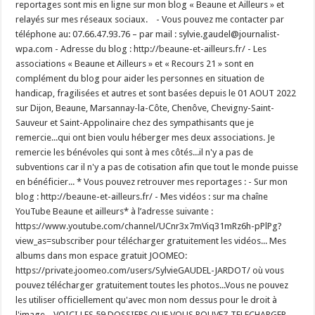
reportages sont mis en ligne sur mon blog « Beaune et Ailleurs » et
relayés sur mes réseaux sociaux. - Vous pouvez me contacter par
téléphone au: 07.66.47.93.76 – par mail : sylvie.gaudel@journalist-
wpa.com - Adresse du blog : http://beaune-et-ailleurs.fr/ - Les
associations « Beaune et Ailleurs » et « Recours 21 » sont en
complément du blog pour aider les personnes en situation de
handicap, fragilisées et autres et sont basées depuis le 01 AOUT 2022
sur Dijon, Beaune, Marsannay-la-Côte, Chenôve, Chevigny-Saint-
Sauveur et Saint-Appolinaire chez des sympathisants que je
remercie...qui ont bien voulu héberger mes deux associations. Je
remercie les bénévoles qui sont à mes côtés...il n'y a pas de
subventions car il n'y a pas de cotisation afin que tout le monde puisse
en bénéficier... * Vous pouvez retrouver mes reportages : - Sur mon
blog : http://beaune-et-ailleurs.fr/ - Mes vidéos : sur ma chaîne
YouTube Beaune et ailleurs* à l’adresse suivante :
https://www.youtube.com/channel/UCnr3x7mViq31mRz6h-pPlPg?
view_as=subscriber pour télécharger gratuitement les vidéos... Mes
albums dans mon espace gratuit JOOMEO:
https://private.joomeo.com/users/SylvieGAUDEL-JARDOT/ où vous
pouvez télécharger gratuitement toutes les photos...Vous ne pouvez
les utiliser officiellement qu'avec mon nom dessus pour le droit à
l'image... VOICI LES 59 DOSSIERS QUE VOUS POUVEZ TELECHARGER