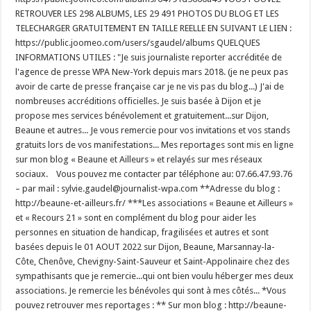
RETROUVER LES 298 ALBUMS, LES 29 491 PHOTOS DU BLOG ET LES
TELECHARGER GRATUITEMENT EN TAILLE REELLE EN SUIVANT LE LIEN :
https://public.joomeo.com/users/sgaudel/albums QUELQUES
INFORMATIONS UTILES : "Je suis journaliste reporter accréditée de
l'agence de presse WPA New-York depuis mars 2018. (je ne peux pas
avoir de carte de presse française car je ne vis pas du blog...) J'ai de
nombreuses accréditions officielles. Je suis basée à Dijon et je
propose mes services bénévolement et gratuitement...sur Dijon,
Beaune et autres... Je vous remercie pour vos invitations et vos stands
gratuits lors de vos manifestations... Mes reportages sont mis en ligne
sur mon blog « Beaune et Ailleurs » et relayés sur mes réseaux
sociaux. Vous pouvez me contacter par téléphone au: 07.66.47.93.76
– par mail : sylvie.gaudel@journalist-wpa.com **Adresse du blog :
http://beaune-et-ailleurs.fr/ ***Les associations « Beaune et Ailleurs »
et « Recours 21 » sont en complément du blog pour aider les
personnes en situation de handicap, fragilisées et autres et sont
basées depuis le 01 AOUT 2022 sur Dijon, Beaune, Marsannay-la-
Côte, Chenôve, Chevigny-Saint-Sauveur et Saint-Appolinaire chez des
sympathisants que je remercie...qui ont bien voulu héberger mes deux
associations. Je remercie les bénévoles qui sont à mes côtés... *Vous
pouvez retrouver mes reportages : ** Sur mon blog : http://beaune-