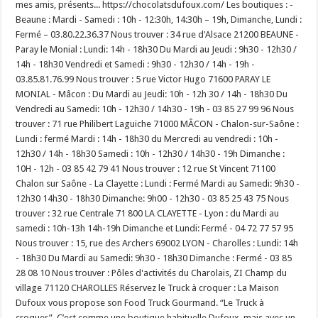
mes amis, présents... https://chocolatsdufoux.com/ Les boutiques : -
Beaune : Mardi - Samedi : 10h - 12:30h, 14:30h – 19h, Dimanche, Lundi :
Fermé – 03.80.22.36.37 Nous trouver : 34 rue d'Alsace 21200 BEAUNE -
Paray le Monial : Lundi: 14h - 18h30 Du Mardi au Jeudi : 9h30 - 12h30 /
14h - 18h30 Vendredi et Samedi : 9h30 - 12h30 / 14h - 19h -
03.85.81.76.99 Nous trouver : 5 rue Victor Hugo 71600 PARAY LE
MONIAL - Mâcon : Du Mardi au Jeudi: 10h - 12h 30 / 14h - 18h30 Du
Vendredi au Samedi: 10h - 12h30 / 14h30 - 19h - 03 85 27 99 96 Nous
trouver : 71 rue Philibert Laguiche 71000 MÂCON - Chalon-sur-Saône :
Lundi : fermé Mardi : 14h - 18h30 du Mercredi au vendredi : 10h -
12h30 / 14h - 18h30 Samedi : 10h - 12h30 / 14h30 - 19h Dimanche :
10H - 12h - 03 85 42 79 41 Nous trouver : 12 rue St Vincent 71100
Chalon sur Saône - La Clayette : Lundi : Fermé Mardi au Samedi: 9h30 -
12h30 14h30 - 18h30 Dimanche: 9h00 - 12h30 - 03 85 25 43 75 Nous
trouver : 32 rue Centrale 71 800 LA CLAYETTE - Lyon : du Mardi au
samedi : 10h-13h 14h-19h Dimanche et Lundi: Fermé - 04 72 77 57 95
Nous trouver : 15, rue des Archers 69002 LYON - Charolles : Lundi: 14h
- 18h30 Du Mardi au Samedi: 9h30 - 18h30 Dimanche : Fermé - 03 85
28 08 10 Nous trouver : Pôles d'activités du Charolais, ZI Champ du
village 71120 CHAROLLES Réservez le Truck à croquer : La Maison
Dufoux vous propose son Food Truck Gourmand. “Le Truck à
croquer”. C’est comme une boutique habituelle Dufoux, mais avec un