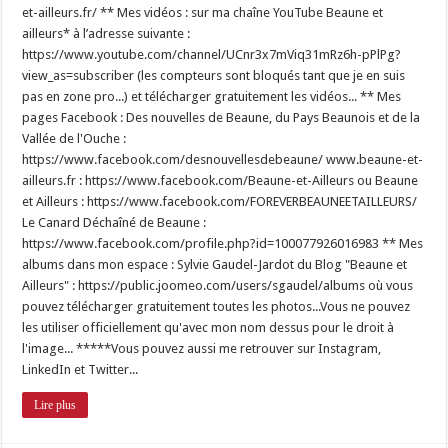
et-ailleurs.fr/ ** Mes vidéos : sur ma chaîne YouTube Beaune et
ailleurs* à l’adresse suivante :
https://www.youtube.com/channel/UCnr3x7mViq31mRz6h-pPlPg?
view_as=subscriber (les compteurs sont bloqués tant que je en suis
pas en zone pro...) et télécharger gratuitement les vidéos... ** Mes
pages Facebook : Des nouvelles de Beaune, du Pays Beaunois et de la
Vallée de l'Ouche :
https://www.facebook.com/desnouvellesdebeaune/ www.beaune-et-
ailleurs.fr : https://www.facebook.com/Beaune-et-Ailleurs ou Beaune
et Ailleurs : https://www.facebook.com/FOREVERBEAUNEETAILLEURS/
Le Canard Déchaîné de Beaune :
https://www.facebook.com/profile.php?id=100077926016983 ** Mes
albums dans mon espace : Sylvie Gaudel-Jardot du Blog "Beaune et
Ailleurs" : https://public.joomeo.com/users/sgaudel/albums où vous
pouvez télécharger gratuitement toutes les photos...Vous ne pouvez
les utiliser officiellement qu'avec mon nom dessus pour le droit à
l'image... *****Vous pouvez aussi me retrouver sur Instagram,
LinkedIn et Twitter...
Lire plus