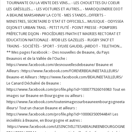
TOURNANTE OU LA VENTE DES VINS... - LES CHOUETTES DU COEUR
LES GRÉSILLES... - LES VOITURES ET AUTRES... - MAROQUINERIE DIOT
A BEAUNE MARSANNAY LA COTE - MES STANDS...OFFERTS -
MINISTRES, SECRETAIRE D 'ETAT ET OFFICIELS... MUSIQUE - ODYSSEA
DIJON ET URBAN TRAIL - PETIT FUTÉ - POINT PRESSE - POMPIERS
PRÉFECTURE DIJON - PROCÉDURES FNATH ET MAIRIES RECTORAT ET
EDUCATION NATIONALE - RFDB LES GAZELLES - RUGBY SNCF ET
TRAINS - SOCIÉTÉS - SPORT - SYLVIE GAUDEL-JARDOT - TELETHON...
** Mes pages Facebook : - Des nouvelles de Beaune, du Pays
Beaunois et de la Vallée de l'Ouche :
https://www.facebook.com/desnouvellesdebeaune/ Beaune et
Ailleurs : https://www.facebook.com/FOREVERBEAUNEETAILLEURS/
Beaune-et Ailleurs : https://www.facebook.com/BEAUNEETAILLEURS/
Le Canard Déchaîné de Beaune :
https://www.facebook.com/profile.php?id=100077926016983 Tout en
images sur Beaune en Bourgogne ou ailleurs :
https://www.facebook.com/toutenimagessurbeauneenbourgogneeta
illeurs/ Tout un chacun Beaune et ailleurs :
https://www.facebook.com/profile.php?id=100063500944841 Les
incivilités à Beaune, en Bourgogne et autres :
https://www.facebook.com/LESINCIVILITESABEAUNEENBOURGOGNE