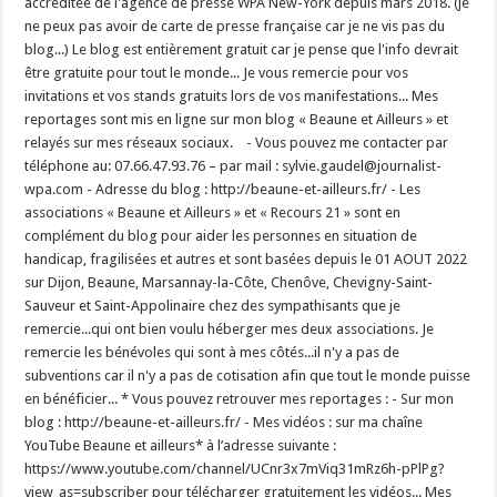
accréditée de l'agence de presse WPA New-York depuis mars 2018. (je
ne peux pas avoir de carte de presse française car je ne vis pas du
blog...) Le blog est entièrement gratuit car je pense que l'info devrait
être gratuite pour tout le monde... Je vous remercie pour vos
invitations et vos stands gratuits lors de vos manifestations... Mes
reportages sont mis en ligne sur mon blog « Beaune et Ailleurs » et
relayés sur mes réseaux sociaux. - Vous pouvez me contacter par
téléphone au: 07.66.47.93.76 – par mail : sylvie.gaudel@journalist-
wpa.com - Adresse du blog : http://beaune-et-ailleurs.fr/ - Les
associations « Beaune et Ailleurs » et « Recours 21 » sont en
complément du blog pour aider les personnes en situation de
handicap, fragilisées et autres et sont basées depuis le 01 AOUT 2022
sur Dijon, Beaune, Marsannay-la-Côte, Chenôve, Chevigny-Saint-
Sauveur et Saint-Appolinaire chez des sympathisants que je
remercie...qui ont bien voulu héberger mes deux associations. Je
remercie les bénévoles qui sont à mes côtés...il n'y a pas de
subventions car il n'y a pas de cotisation afin que tout le monde puisse
en bénéficier... * Vous pouvez retrouver mes reportages : - Sur mon
blog : http://beaune-et-ailleurs.fr/ - Mes vidéos : sur ma chaîne
YouTube Beaune et ailleurs* à l’adresse suivante :
https://www.youtube.com/channel/UCnr3x7mViq31mRz6h-pPlPg?
view_as=subscriber pour télécharger gratuitement les vidéos... Mes