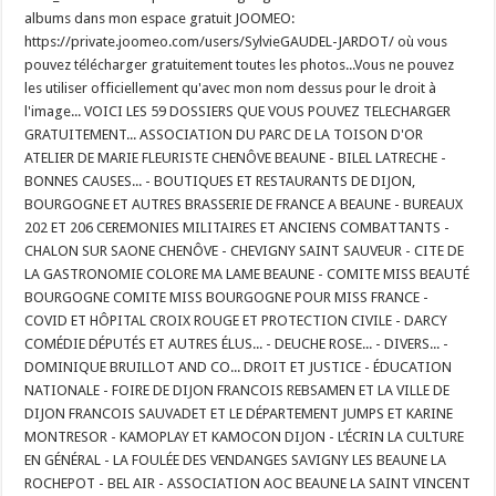
albums dans mon espace gratuit JOOMEO:
https://private.joomeo.com/users/SylvieGAUDEL-JARDOT/ où vous
pouvez télécharger gratuitement toutes les photos...Vous ne pouvez
les utiliser officiellement qu'avec mon nom dessus pour le droit à
l'image... VOICI LES 59 DOSSIERS QUE VOUS POUVEZ TELECHARGER
GRATUITEMENT... ASSOCIATION DU PARC DE LA TOISON D'OR
ATELIER DE MARIE FLEURISTE CHENÔVE BEAUNE - BILEL LATRECHE -
BONNES CAUSES... - BOUTIQUES ET RESTAURANTS DE DIJON,
BOURGOGNE ET AUTRES BRASSERIE DE FRANCE A BEAUNE - BUREAUX
202 ET 206 CEREMONIES MILITAIRES ET ANCIENS COMBATTANTS -
CHALON SUR SAONE CHENÔVE - CHEVIGNY SAINT SAUVEUR - CITE DE
LA GASTRONOMIE COLORE MA LAME BEAUNE - COMITE MISS BEAUTÉ
BOURGOGNE COMITE MISS BOURGOGNE POUR MISS FRANCE -
COVID ET HÔPITAL CROIX ROUGE ET PROTECTION CIVILE - DARCY
COMÉDIE DÉPUTÉS ET AUTRES ÉLUS... - DEUCHE ROSE... - DIVERS... -
DOMINIQUE BRUILLOT AND CO... DROIT ET JUSTICE - ÉDUCATION
NATIONALE - FOIRE DE DIJON FRANCOIS REBSAMEN ET LA VILLE DE
DIJON FRANCOIS SAUVADET ET LE DÉPARTEMENT JUMPS ET KARINE
MONTRESOR - KAMOPLAY ET KAMOCON DIJON - L’ÉCRIN LA CULTURE
EN GÉNÉRAL - LA FOULÉE DES VENDANGES SAVIGNY LES BEAUNE LA
ROCHEPOT - BEL AIR - ASSOCIATION AOC BEAUNE LA SAINT VINCENT