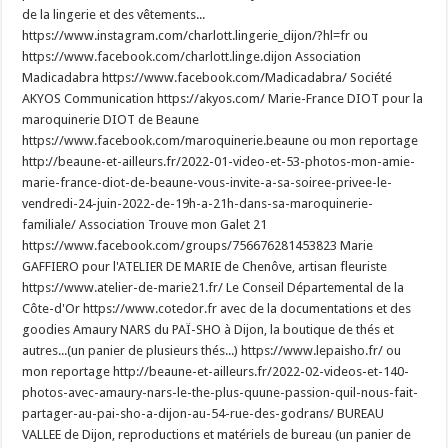
de la lingerie et des vêtements...
https://www.instagram.com/charlott.lingerie_dijon/?hl=fr ou
https://www.facebook.com/charlott.linge.dijon Association
Madicadabra https://www.facebook.com/Madicadabra/ Société
AKYOS Communication https://akyos.com/ Marie-France DIOT pour la
maroquinerie DIOT de Beaune
https://www.facebook.com/maroquinerie.beaune ou mon reportage
http://beaune-et-ailleurs.fr/2022-01-video-et-53-photos-mon-amie-
marie-france-diot-de-beaune-vous-invite-a-sa-soiree-privee-le-
vendredi-24-juin-2022-de-19h-a-21h-dans-sa-maroquinerie-
familiale/ Association Trouve mon Galet 21
https://www.facebook.com/groups/756676281453823 Marie
GAFFIERO pour l'ATELIER DE MARIE de Chenôve, artisan fleuriste
https://www.atelier-de-marie21.fr/ Le Conseil Départemental de la
Côte-d'Or https://www.cotedor.fr avec de la documentations et des
goodies Amaury NARS du PAÏ-SHO à Dijon, la boutique de thés et
autres...(un panier de plusieurs thés...) https://www.lepaisho.fr/ ou
mon reportage http://beaune-et-ailleurs.fr/2022-02-videos-et-140-
photos-avec-amaury-nars-le-the-plus-quune-passion-quil-nous-fait-
partager-au-pai-sho-a-dijon-au-54-rue-des-godrans/ BUREAU
VALLEE de Dijon, reproductions et matériels de bureau (un panier de