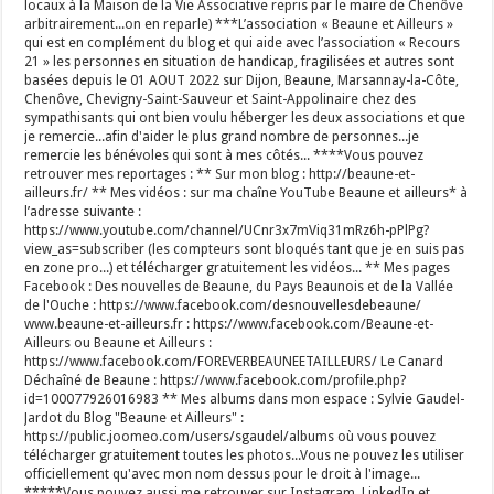
locaux à la Maison de la Vie Associative repris par le maire de Chenôve
arbitrairement...on en reparle) ***L’association « Beaune et Ailleurs »
qui est en complément du blog et qui aide avec l’association « Recours
21 » les personnes en situation de handicap, fragilisées et autres sont
basées depuis le 01 AOUT 2022 sur Dijon, Beaune, Marsannay-la-Côte,
Chenôve, Chevigny-Saint-Sauveur et Saint-Appolinaire chez des
sympathisants qui ont bien voulu héberger les deux associations et que
je remercie...afin d'aider le plus grand nombre de personnes...je
remercie les bénévoles qui sont à mes côtés... ****Vous pouvez
retrouver mes reportages : ** Sur mon blog : http://beaune-et-
ailleurs.fr/ ** Mes vidéos : sur ma chaîne YouTube Beaune et ailleurs* à
l’adresse suivante :
https://www.youtube.com/channel/UCnr3x7mViq31mRz6h-pPlPg?
view_as=subscriber (les compteurs sont bloqués tant que je en suis pas
en zone pro...) et télécharger gratuitement les vidéos... ** Mes pages
Facebook : Des nouvelles de Beaune, du Pays Beaunois et de la Vallée
de l'Ouche : https://www.facebook.com/desnouvellesdebeaune/
www.beaune-et-ailleurs.fr : https://www.facebook.com/Beaune-et-
Ailleurs ou Beaune et Ailleurs :
https://www.facebook.com/FOREVERBEAUNEETAILLEURS/ Le Canard
Déchaîné de Beaune : https://www.facebook.com/profile.php?
id=100077926016983 ** Mes albums dans mon espace : Sylvie Gaudel-
Jardot du Blog "Beaune et Ailleurs" :
https://public.joomeo.com/users/sgaudel/albums où vous pouvez
télécharger gratuitement toutes les photos...Vous ne pouvez les utiliser
officiellement qu'avec mon nom dessus pour le droit à l'image...
*****Vous pouvez aussi me retrouver sur Instagram, LinkedIn et