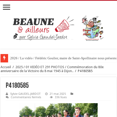
2026 / La vidéo / Frédéric Goulier, maire de Saint-Apollinaire nous prése
Accueil
/
2025 / 01 VIDÉO ET 291 PHOTOS / Commémoration du 80e
anniversaire de la Victoire du 8 mai 1945 à Dijon..
/
P4180585
P4180585
Sylvie GAUDEL-JARDOT
21 mai 2025
sur
Commentaires fermés
336 Vues
P4180585