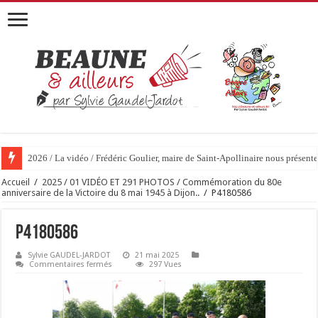
2026 / La vidéo / Frédéric Goulier, maire de Saint-Apollinaire nous prése
Accueil
/
2025 / 01 VIDÉO ET 291 PHOTOS / Commémoration du 80e
anniversaire de la Victoire du 8 mai 1945 à Dijon..
/
P4180586
P4180586
Sylvie GAUDEL-JARDOT
21 mai 2025
sur
Commentaires fermés
297 Vues
P4180586