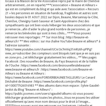
locaux à la Maison de la Vie Associative repris par le maire de Chenôve
arbitrairement...on en reparle) ***L’association « Beaune et Ailleurs »
qui est en complément du blog et qui aide avec l’association « Recours
21 » les personnes en situation de handicap, fragilisées et autres sont
basées depuis le 01 AOUT 2022 sur Dijon, Beaune, Marsannay-la-Côte,
Chenôve, Chevigny-Saint-Sauveur et Saint-Appolinaire chez des
sympathisants qui ont bien voulu héberger les deux associations et que
je remercie...afin d'aider le plus grand nombre de personnes...je
remercie les bénévoles qui sont à mes côtés... ****Vous pouvez
retrouver mes reportages : ** Sur mon blog : http://beaune-et-
ailleurs.fr/ ** Mes vidéos : sur ma chaîne YouTube Beaune et ailleurs* à
l’adresse suivante :
https://www.youtube.com/channel/UCnr3x7mViq31mRz6h-pPlPg?
view_as=subscriber (les compteurs sont bloqués tant que je en suis pas
en zone pro...) et télécharger gratuitement les vidéos... ** Mes pages
Facebook : Des nouvelles de Beaune, du Pays Beaunois et de la Vallée
de l'Ouche : https://www.facebook.com/desnouvellesdebeaune/
www.beaune-et-ailleurs.fr : https://www.facebook.com/Beaune-et-
Ailleurs ou Beaune et Ailleurs :
https://www.facebook.com/FOREVERBEAUNEETAILLEURS/ Le Canard
Déchaîné de Beaune : https://www.facebook.com/profile.php?
id=100077926016983 ** Mes albums dans mon espace : Sylvie Gaudel-
Jardot du Blog "Beaune et Ailleurs" :
https://public.joomeo.com/users/sgaudel/albums où vous pouvez
télécharger gratuitement toutes les photos...Vous ne pouvez les utiliser
officiellement qu'avec mon nom dessus pour le droit à l'image...
*****Vous pouvez aussi me retrouver sur Instagram, LinkedIn et