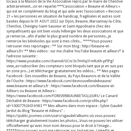
locaux à la Maison de la Vie Associative repris par le maire de Chenôve
arbitrairement...on en reparle) ***L’association « Beaune et Ailleurs »
qui est en complément du blog et qui aide avec l’association « Recours
21 » les personnes en situation de handicap, fragilisées et autres sont
basées depuis le 01 AOUT 2022 sur Dijon, Beaune, Marsannay-la-Côte,
Chenôve, Chevigny-Saint-Sauveur et Saint-Appolinaire chez des
sympathisants qui ont bien voulu héberger les deux associations et que
je remercie...afin d'aider le plus grand nombre de personnes...je
remercie les bénévoles qui sont à mes côtés... ****Vous pouvez
retrouver mes reportages : ** Sur mon blog : http://beaune-et-
ailleurs.fr/ ** Mes vidéos : sur ma chaîne YouTube Beaune et ailleurs* à
l’adresse suivante :
https://www.youtube.com/channel/UCnr3x7mViq31mRz6h-pPlPg?
view_as=subscriber (les compteurs sont bloqués tant que je en suis pas
en zone pro...) et télécharger gratuitement les vidéos... ** Mes pages
Facebook : Des nouvelles de Beaune, du Pays Beaunois et de la Vallée
de l'Ouche : https://www.facebook.com/desnouvellesdebeaune/
www.beaune-et-ailleurs.fr : https://www.facebook.com/Beaune-et-
Ailleurs ou Beaune et Ailleurs :
https://www.facebook.com/FOREVERBEAUNEETAILLEURS/ Le Canard
Déchaîné de Beaune : https://www.facebook.com/profile.php?
id=100077926016983 ** Mes albums dans mon espace : Sylvie Gaudel-
Jardot du Blog "Beaune et Ailleurs" :
https://public.joomeo.com/users/sgaudel/albums où vous pouvez
télécharger gratuitement toutes les photos...Vous ne pouvez les utiliser
officiellement qu'avec mon nom dessus pour le droit à l'image...
*****Vous pouvez aussi me retrouver sur Instagram, LinkedIn et