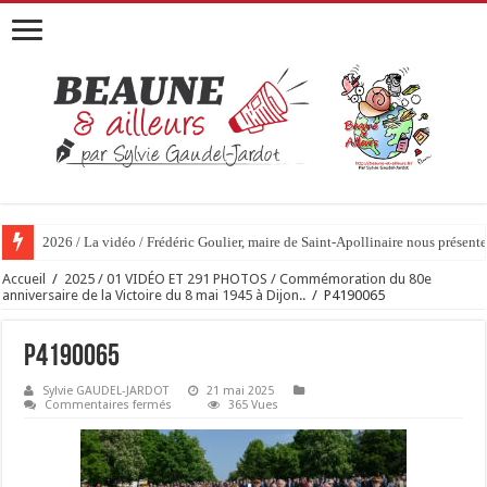
2026 / La vidéo / Frédéric Goulier, maire de Saint-Apollinaire nous prése
Accueil
/
2025 / 01 VIDÉO ET 291 PHOTOS / Commémoration du 80e
anniversaire de la Victoire du 8 mai 1945 à Dijon..
/
P4190065
P4190065
Sylvie GAUDEL-JARDOT
21 mai 2025
sur
Commentaires fermés
365 Vues
P4190065