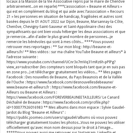
locaux à la Maison de la Vie Associative repris par le maire de Chenôve
arbitrairement...on en reparle) ***L’association « Beaune et Ailleurs »
qui est en complément du blog et qui aide avec l’association « Recours
21 » les personnes en situation de handicap, fragilisées et autres sont
basées depuis le 01 AOUT 2022 sur Dijon, Beaune, Marsannay-la-Côte,
Chenôve, Chevigny-Saint-Sauveur et Saint-Appolinaire chez des
sympathisants qui ont bien voulu héberger les deux associations et que
je remercie...afin d'aider le plus grand nombre de personnes...je
remercie les bénévoles qui sont à mes côtés... ****Vous pouvez
retrouver mes reportages : ** Sur mon blog : http://beaune-et-
ailleurs.fr/ ** Mes vidéos : sur ma chaîne YouTube Beaune et ailleurs* à
l’adresse suivante :
https://www.youtube.com/channel/UCnr3x7mViq31mRz6h-pPlPg?
view_as=subscriber (les compteurs sont bloqués tant que je en suis pas
en zone pro...) et télécharger gratuitement les vidéos... ** Mes pages
Facebook : Des nouvelles de Beaune, du Pays Beaunois et de la Vallée
de l'Ouche : https://www.facebook.com/desnouvellesdebeaune/
www.beaune-et-ailleurs.fr : https://www.facebook.com/Beaune-et-
Ailleurs ou Beaune et Ailleurs :
https://www.facebook.com/FOREVERBEAUNEETAILLEURS/ Le Canard
Déchaîné de Beaune : https://www.facebook.com/profile.php?
id=100077926016983 ** Mes albums dans mon espace : Sylvie Gaudel-
Jardot du Blog "Beaune et Ailleurs" :
https://public.joomeo.com/users/sgaudel/albums où vous pouvez
télécharger gratuitement toutes les photos...Vous ne pouvez les utiliser
officiellement qu'avec mon nom dessus pour le droit à l'image...
*****Vous pouvez aussi me retrouver sur Instagram, LinkedIn et