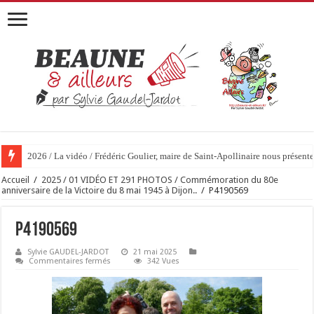
2026 / La vidéo / Frédéric Goulier, maire de Saint-Apollinaire nous prése
Accueil
/
2025 / 01 VIDÉO ET 291 PHOTOS / Commémoration du 80e
anniversaire de la Victoire du 8 mai 1945 à Dijon..
/
P4190569
P4190569
Sylvie GAUDEL-JARDOT
21 mai 2025
sur
Commentaires fermés
342 Vues
P4190569