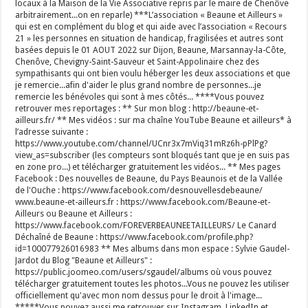
locaux à la Maison de la Vie Associative repris par le maire de Chenôve
arbitrairement...on en reparle) ***L’association « Beaune et Ailleurs »
qui est en complément du blog et qui aide avec l’association « Recours
21 » les personnes en situation de handicap, fragilisées et autres sont
basées depuis le 01 AOUT 2022 sur Dijon, Beaune, Marsannay-la-Côte,
Chenôve, Chevigny-Saint-Sauveur et Saint-Appolinaire chez des
sympathisants qui ont bien voulu héberger les deux associations et que
je remercie...afin d'aider le plus grand nombre de personnes...je
remercie les bénévoles qui sont à mes côtés... ****Vous pouvez
retrouver mes reportages : ** Sur mon blog : http://beaune-et-
ailleurs.fr/ ** Mes vidéos : sur ma chaîne YouTube Beaune et ailleurs* à
l’adresse suivante :
https://www.youtube.com/channel/UCnr3x7mViq31mRz6h-pPlPg?
view_as=subscriber (les compteurs sont bloqués tant que je en suis pas
en zone pro...) et télécharger gratuitement les vidéos... ** Mes pages
Facebook : Des nouvelles de Beaune, du Pays Beaunois et de la Vallée
de l'Ouche : https://www.facebook.com/desnouvellesdebeaune/
www.beaune-et-ailleurs.fr : https://www.facebook.com/Beaune-et-
Ailleurs ou Beaune et Ailleurs :
https://www.facebook.com/FOREVERBEAUNEETAILLEURS/ Le Canard
Déchaîné de Beaune : https://www.facebook.com/profile.php?
id=100077926016983 ** Mes albums dans mon espace : Sylvie Gaudel-
Jardot du Blog "Beaune et Ailleurs" :
https://public.joomeo.com/users/sgaudel/albums où vous pouvez
télécharger gratuitement toutes les photos...Vous ne pouvez les utiliser
officiellement qu'avec mon nom dessus pour le droit à l'image...
*****Vous pouvez aussi me retrouver sur Instagram, LinkedIn et