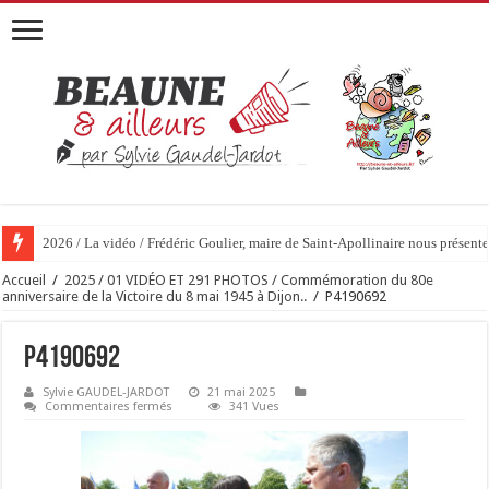
2026 / La vidéo / Frédéric Goulier, maire de Saint-Apollinaire nous prése
Accueil
/
2025 / 01 VIDÉO ET 291 PHOTOS / Commémoration du 80e
anniversaire de la Victoire du 8 mai 1945 à Dijon..
/
P4190692
P4190692
Sylvie GAUDEL-JARDOT
21 mai 2025
sur
Commentaires fermés
341 Vues
P4190692