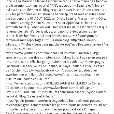
locaux à la Maison de la Vie Associative repris par le maire de Chenôve
arbitrairement...on en reparle) ***L’association « Beaune et Ailleurs »
qui est en complément du blog et qui aide avec l’association « Recours
21 » les personnes en situation de handicap, fragilisées et autres sont
basées depuis le 01 AOUT 2022 sur Dijon, Beaune, Marsannay-la-Côte,
Chenôve, Chevigny-Saint-Sauveur et Saint-Appolinaire chez des
sympathisants qui ont bien voulu héberger les deux associations et que
je remercie...afin d'aider le plus grand nombre de personnes...je
remercie les bénévoles qui sont à mes côtés... ****Vous pouvez
retrouver mes reportages : ** Sur mon blog : http://beaune-et-
ailleurs.fr/ ** Mes vidéos : sur ma chaîne YouTube Beaune et ailleurs* à
l’adresse suivante :
https://www.youtube.com/channel/UCnr3x7mViq31mRz6h-pPlPg?
view_as=subscriber (les compteurs sont bloqués tant que je en suis pas
en zone pro...) et télécharger gratuitement les vidéos... ** Mes pages
Facebook : Des nouvelles de Beaune, du Pays Beaunois et de la Vallée
de l'Ouche : https://www.facebook.com/desnouvellesdebeaune/
www.beaune-et-ailleurs.fr : https://www.facebook.com/Beaune-et-
Ailleurs ou Beaune et Ailleurs :
https://www.facebook.com/FOREVERBEAUNEETAILLEURS/ Le Canard
Déchaîné de Beaune : https://www.facebook.com/profile.php?
id=100077926016983 ** Mes albums dans mon espace : Sylvie Gaudel-
Jardot du Blog "Beaune et Ailleurs" :
https://public.joomeo.com/users/sgaudel/albums où vous pouvez
télécharger gratuitement toutes les photos...Vous ne pouvez les utiliser
officiellement qu'avec mon nom dessus pour le droit à l'image...
*****Vous pouvez aussi me retrouver sur Instagram, LinkedIn et