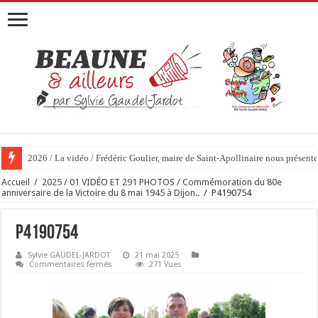
2026 / La vidéo / Frédéric Goulier, maire de Saint-Apollinaire nous prése
Accueil
/
2025 / 01 VIDÉO ET 291 PHOTOS / Commémoration du 80e
anniversaire de la Victoire du 8 mai 1945 à Dijon..
/
P4190754
P4190754
Sylvie GAUDEL-JARDOT
21 mai 2025
sur
Commentaires fermés
271 Vues
P4190754