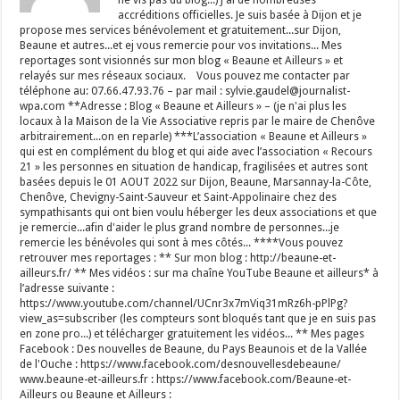
accréditions officielles. Je suis basée à Dijon et je
propose mes services bénévolement et gratuitement...sur Dijon,
Beaune et autres...et ej vous remercie pour vos invitations... Mes
reportages sont visionnés sur mon blog « Beaune et Ailleurs » et
relayés sur mes réseaux sociaux. Vous pouvez me contacter par
téléphone au: 07.66.47.93.76 – par mail : sylvie.gaudel@journalist-
wpa.com **Adresse : Blog « Beaune et Ailleurs » – (je n'ai plus les
locaux à la Maison de la Vie Associative repris par le maire de Chenôve
arbitrairement...on en reparle) ***L’association « Beaune et Ailleurs »
qui est en complément du blog et qui aide avec l’association « Recours
21 » les personnes en situation de handicap, fragilisées et autres sont
basées depuis le 01 AOUT 2022 sur Dijon, Beaune, Marsannay-la-Côte,
Chenôve, Chevigny-Saint-Sauveur et Saint-Appolinaire chez des
sympathisants qui ont bien voulu héberger les deux associations et que
je remercie...afin d'aider le plus grand nombre de personnes...je
remercie les bénévoles qui sont à mes côtés... ****Vous pouvez
retrouver mes reportages : ** Sur mon blog : http://beaune-et-
ailleurs.fr/ ** Mes vidéos : sur ma chaîne YouTube Beaune et ailleurs* à
l’adresse suivante :
https://www.youtube.com/channel/UCnr3x7mViq31mRz6h-pPlPg?
view_as=subscriber (les compteurs sont bloqués tant que je en suis pas
en zone pro...) et télécharger gratuitement les vidéos... ** Mes pages
Facebook : Des nouvelles de Beaune, du Pays Beaunois et de la Vallée
de l'Ouche : https://www.facebook.com/desnouvellesdebeaune/
www.beaune-et-ailleurs.fr : https://www.facebook.com/Beaune-et-
Ailleurs ou Beaune et Ailleurs :