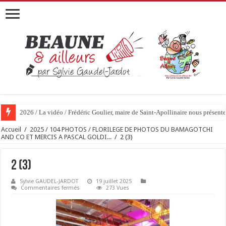
2026 / La vidéo / Frédéric Goulier, maire de Saint-Apollinaire nous prése
Accueil
/
2025 / 104 PHOTOS / FLORILEGE DE PHOTOS DU BAMAGOTCHI
AND CO ET MERCIS A PASCAL GOLDI...
/
2 (3)
2 (3)
Sylvie GAUDEL-JARDOT
19 juillet 2025
sur
Commentaires fermés
273 Vues
2
(3)