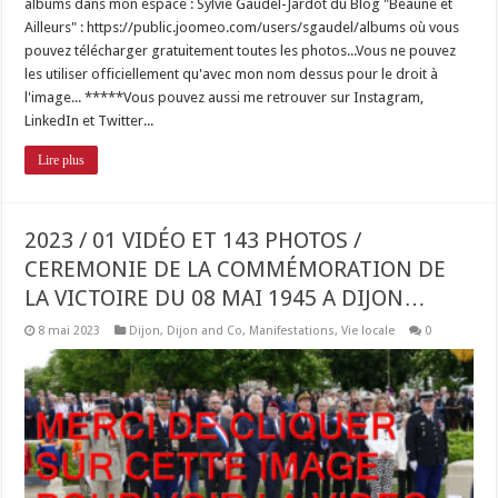
albums dans mon espace : Sylvie Gaudel-Jardot du Blog "Beaune et
Ailleurs" : https://public.joomeo.com/users/sgaudel/albums où vous
pouvez télécharger gratuitement toutes les photos...Vous ne pouvez
les utiliser officiellement qu'avec mon nom dessus pour le droit à
l'image... *****Vous pouvez aussi me retrouver sur Instagram,
LinkedIn et Twitter...
Lire plus
2023 / 01 VIDÉO ET 143 PHOTOS /
CEREMONIE DE LA COMMÉMORATION DE
LA VICTOIRE DU 08 MAI 1945 A DIJON…
8 mai 2023
Dijon
,
Dijon and Co
,
Manifestations
,
Vie locale
0