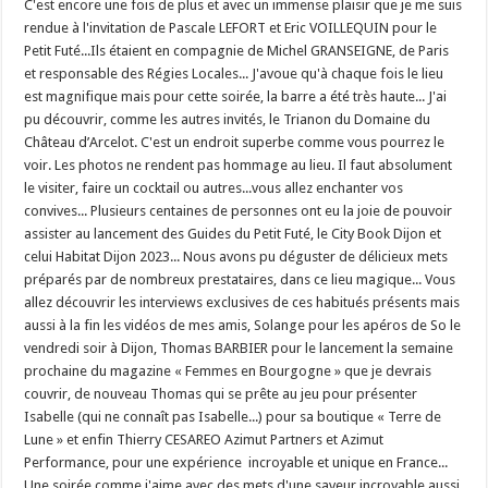
C'est encore une fois de plus et avec un immense plaisir que je me suis
rendue à l'invitation de Pascale LEFORT et Eric VOILLEQUIN pour le
Petit Futé...Ils étaient en compagnie de Michel GRANSEIGNE, de Paris
et responsable des Régies Locales... J'avoue qu'à chaque fois le lieu
est magnifique mais pour cette soirée, la barre a été très haute... J'ai
pu découvrir, comme les autres invités, le Trianon du Domaine du
Château d’Arcelot. C'est un endroit superbe comme vous pourrez le
voir. Les photos ne rendent pas hommage au lieu. Il faut absolument
le visiter, faire un cocktail ou autres...vous allez enchanter vos
convives... Plusieurs centaines de personnes ont eu la joie de pouvoir
assister au lancement des Guides du Petit Futé, le City Book Dijon et
celui Habitat Dijon 2023... Nous avons pu déguster de délicieux mets
préparés par de nombreux prestataires, dans ce lieu magique... Vous
allez découvrir les interviews exclusives de ces habitués présents mais
aussi à la fin les vidéos de mes amis, Solange pour les apéros de So le
vendredi soir à Dijon, Thomas BARBIER pour le lancement la semaine
prochaine du magazine « Femmes en Bourgogne » que je devrais
couvrir, de nouveau Thomas qui se prête au jeu pour présenter
Isabelle (qui ne connaît pas Isabelle...) pour sa boutique « Terre de
Lune » et enfin Thierry CESAREO Azimut Partners et Azimut
Performance, pour une expérience incroyable et unique en France...
Une soirée comme j'aime avec des mets d'une saveur incroyable aussi