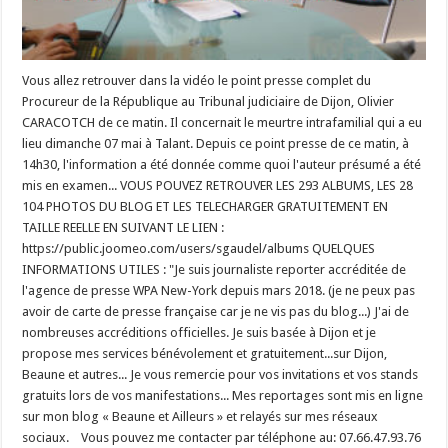
Vous allez retrouver dans la vidéo le point presse complet du
Procureur de la République au Tribunal judiciaire de Dijon, Olivier
CARACOTCH de ce matin. Il concernait le meurtre intrafamilial qui a eu
lieu dimanche 07 mai à Talant. Depuis ce point presse de ce matin, à
14h30, l'information a été donnée comme quoi l'auteur présumé a été
mis en examen... VOUS POUVEZ RETROUVER LES 293 ALBUMS, LES 28
104 PHOTOS DU BLOG ET LES TELECHARGER GRATUITEMENT EN
TAILLE REELLE EN SUIVANT LE LIEN :
https://public.joomeo.com/users/sgaudel/albums QUELQUES
INFORMATIONS UTILES : "Je suis journaliste reporter accréditée de
l'agence de presse WPA New-York depuis mars 2018. (je ne peux pas
avoir de carte de presse française car je ne vis pas du blog...) J'ai de
nombreuses accréditions officielles. Je suis basée à Dijon et je
propose mes services bénévolement et gratuitement...sur Dijon,
Beaune et autres... Je vous remercie pour vos invitations et vos stands
gratuits lors de vos manifestations... Mes reportages sont mis en ligne
sur mon blog « Beaune et Ailleurs » et relayés sur mes réseaux
sociaux. Vous pouvez me contacter par téléphone au: 07.66.47.93.76