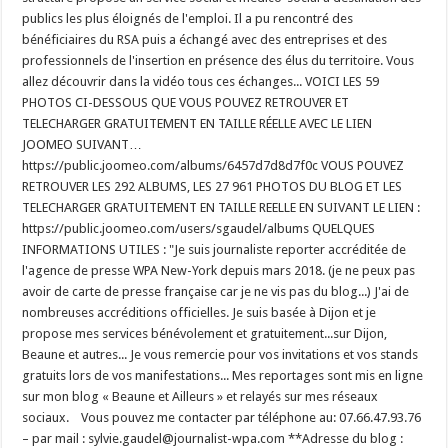
publics les plus éloignés de l'emploi. Il a pu rencontré des
bénéficiaires du RSA puis a échangé avec des entreprises et des
professionnels de l'insertion en présence des élus du territoire. Vous
allez découvrir dans la vidéo tous ces échanges... VOICI LES 59
PHOTOS CI-DESSOUS QUE VOUS POUVEZ RETROUVER ET
TELECHARGER GRATUITEMENT EN TAILLE RÉELLE AVEC LE LIEN
JOOMEO SUIVANT…
https://public.joomeo.com/albums/6457d7d8d7f0c VOUS POUVEZ
RETROUVER LES 292 ALBUMS, LES 27 961 PHOTOS DU BLOG ET LES
TELECHARGER GRATUITEMENT EN TAILLE REELLE EN SUIVANT LE LIEN :
https://public.joomeo.com/users/sgaudel/albums QUELQUES
INFORMATIONS UTILES : "Je suis journaliste reporter accréditée de
l'agence de presse WPA New-York depuis mars 2018. (je ne peux pas
avoir de carte de presse française car je ne vis pas du blog...) J'ai de
nombreuses accréditions officielles. Je suis basée à Dijon et je
propose mes services bénévolement et gratuitement...sur Dijon,
Beaune et autres... Je vous remercie pour vos invitations et vos stands
gratuits lors de vos manifestations... Mes reportages sont mis en ligne
sur mon blog « Beaune et Ailleurs » et relayés sur mes réseaux
sociaux. Vous pouvez me contacter par téléphone au: 07.66.47.93.76
– par mail : sylvie.gaudel@journalist-wpa.com **Adresse du blog :