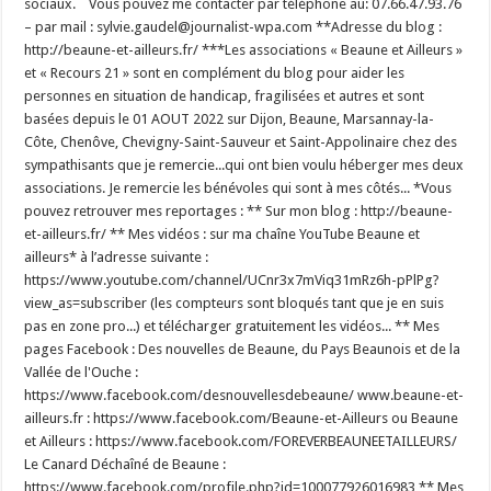
sociaux. Vous pouvez me contacter par téléphone au: 07.66.47.93.76
– par mail : sylvie.gaudel@journalist-wpa.com **Adresse du blog :
http://beaune-et-ailleurs.fr/ ***Les associations « Beaune et Ailleurs »
et « Recours 21 » sont en complément du blog pour aider les
personnes en situation de handicap, fragilisées et autres et sont
basées depuis le 01 AOUT 2022 sur Dijon, Beaune, Marsannay-la-
Côte, Chenôve, Chevigny-Saint-Sauveur et Saint-Appolinaire chez des
sympathisants que je remercie...qui ont bien voulu héberger mes deux
associations. Je remercie les bénévoles qui sont à mes côtés... *Vous
pouvez retrouver mes reportages : ** Sur mon blog : http://beaune-
et-ailleurs.fr/ ** Mes vidéos : sur ma chaîne YouTube Beaune et
ailleurs* à l’adresse suivante :
https://www.youtube.com/channel/UCnr3x7mViq31mRz6h-pPlPg?
view_as=subscriber (les compteurs sont bloqués tant que je en suis
pas en zone pro...) et télécharger gratuitement les vidéos... ** Mes
pages Facebook : Des nouvelles de Beaune, du Pays Beaunois et de la
Vallée de l'Ouche :
https://www.facebook.com/desnouvellesdebeaune/ www.beaune-et-
ailleurs.fr : https://www.facebook.com/Beaune-et-Ailleurs ou Beaune
et Ailleurs : https://www.facebook.com/FOREVERBEAUNEETAILLEURS/
Le Canard Déchaîné de Beaune :
https://www.facebook.com/profile.php?id=100077926016983 ** Mes