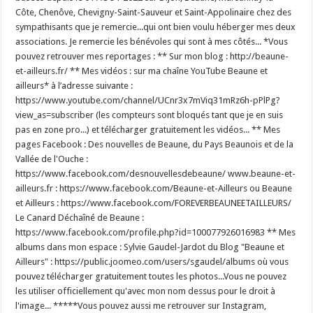
Côte, Chenôve, Chevigny-Saint-Sauveur et Saint-Appolinaire chez des
sympathisants que je remercie...qui ont bien voulu héberger mes deux
associations. Je remercie les bénévoles qui sont à mes côtés... *Vous
pouvez retrouver mes reportages : ** Sur mon blog : http://beaune-
et-ailleurs.fr/ ** Mes vidéos : sur ma chaîne YouTube Beaune et
ailleurs* à l’adresse suivante :
https://www.youtube.com/channel/UCnr3x7mViq31mRz6h-pPlPg?
view_as=subscriber (les compteurs sont bloqués tant que je en suis
pas en zone pro...) et télécharger gratuitement les vidéos... ** Mes
pages Facebook : Des nouvelles de Beaune, du Pays Beaunois et de la
Vallée de l'Ouche :
https://www.facebook.com/desnouvellesdebeaune/ www.beaune-et-
ailleurs.fr : https://www.facebook.com/Beaune-et-Ailleurs ou Beaune
et Ailleurs : https://www.facebook.com/FOREVERBEAUNEETAILLEURS/
Le Canard Déchaîné de Beaune :
https://www.facebook.com/profile.php?id=100077926016983 ** Mes
albums dans mon espace : Sylvie Gaudel-Jardot du Blog "Beaune et
Ailleurs" : https://public.joomeo.com/users/sgaudel/albums où vous
pouvez télécharger gratuitement toutes les photos...Vous ne pouvez
les utiliser officiellement qu'avec mon nom dessus pour le droit à
l'image... *****Vous pouvez aussi me retrouver sur Instagram,