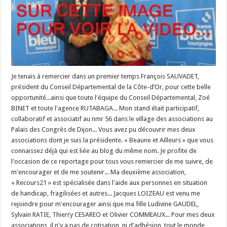
Je tenais à remercier dans un premier temps François SAUVADET,
président du Conseil Départemental de la Côte-d’Or, pour cette belle
opportunité...ainsi que toute l'équipe du Conseil Départemental, Zoé
BINET et toute l'agence RUTABAGA... Mon stand était participatif,
collaboratif et associatif au nmr 56 dans le village des associations au
Palais des Congrès de Dijon... Vous avez pu découvrir mes deux
associations dont je suis la présidente. « Beaune et Ailleurs » que vous
connaissez déjà qui est liée au blog du même nom. Je profite de
l'occasion de ce reportage pour tous vous remercier de me suivre, de
m'encourager et de me soutenir... Ma deuxième association,
« Recours21 » est spécialisée dans l'aide aux personnes en situation
de handicap, fragilisées et autres... Jacques LOIZEAU est venu me
rejoindre pour m'encourager ainsi que ma fille Ludivine GAUDEL,
Sylvain RATIE, Thierry CESAREO et Olivier COMMEAUX... Pour mes deux
associations, il n'y a pas de cotisation, ni d'adhésion, tout le monde