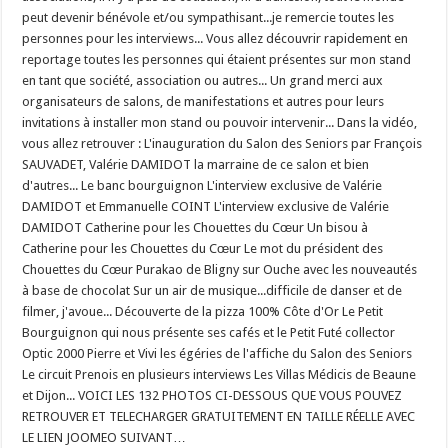
peut devenir bénévole et/ou sympathisant...je remercie toutes les
personnes pour les interviews... Vous allez découvrir rapidement en
reportage toutes les personnes qui étaient présentes sur mon stand
en tant que société, association ou autres... Un grand merci aux
organisateurs de salons, de manifestations et autres pour leurs
invitations à installer mon stand ou pouvoir intervenir... Dans la vidéo,
vous allez retrouver : L'inauguration du Salon des Seniors par François
SAUVADET, Valérie DAMIDOT la marraine de ce salon et bien
d'autres... Le banc bourguignon L'interview exclusive de Valérie
DAMIDOT et Emmanuelle COINT L'interview exclusive de Valérie
DAMIDOT Catherine pour les Chouettes du Cœur Un bisou à
Catherine pour les Chouettes du Cœur Le mot du président des
Chouettes du Cœur Purakao de Bligny sur Ouche avec les nouveautés
à base de chocolat Sur un air de musique...difficile de danser et de
filmer, j'avoue... Découverte de la pizza 100% Côte d'Or Le Petit
Bourguignon qui nous présente ses cafés et le Petit Futé collector
Optic 2000 Pierre et Vivi les égéries de l'affiche du Salon des Seniors
Le circuit Prenois en plusieurs interviews Les Villas Médicis de Beaune
et Dijon... VOICI LES 132 PHOTOS CI-DESSOUS QUE VOUS POUVEZ
RETROUVER ET TELECHARGER GRATUITEMENT EN TAILLE RÉELLE AVEC
LE LIEN JOOMEO SUIVANT…