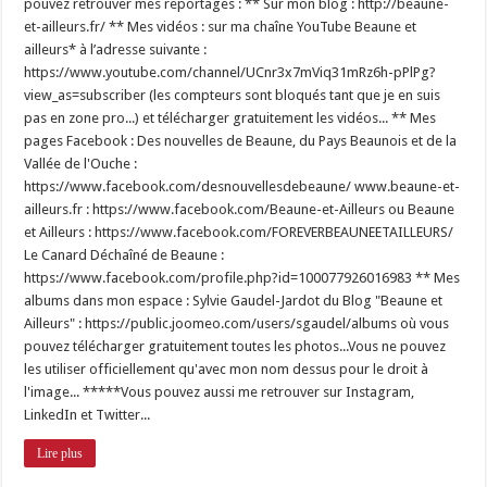
pouvez retrouver mes reportages : ** Sur mon blog : http://beaune-
et-ailleurs.fr/ ** Mes vidéos : sur ma chaîne YouTube Beaune et
ailleurs* à l’adresse suivante :
https://www.youtube.com/channel/UCnr3x7mViq31mRz6h-pPlPg?
view_as=subscriber (les compteurs sont bloqués tant que je en suis
pas en zone pro...) et télécharger gratuitement les vidéos... ** Mes
pages Facebook : Des nouvelles de Beaune, du Pays Beaunois et de la
Vallée de l'Ouche :
https://www.facebook.com/desnouvellesdebeaune/ www.beaune-et-
ailleurs.fr : https://www.facebook.com/Beaune-et-Ailleurs ou Beaune
et Ailleurs : https://www.facebook.com/FOREVERBEAUNEETAILLEURS/
Le Canard Déchaîné de Beaune :
https://www.facebook.com/profile.php?id=100077926016983 ** Mes
albums dans mon espace : Sylvie Gaudel-Jardot du Blog "Beaune et
Ailleurs" : https://public.joomeo.com/users/sgaudel/albums où vous
pouvez télécharger gratuitement toutes les photos...Vous ne pouvez
les utiliser officiellement qu'avec mon nom dessus pour le droit à
l'image... *****Vous pouvez aussi me retrouver sur Instagram,
LinkedIn et Twitter...
Lire plus