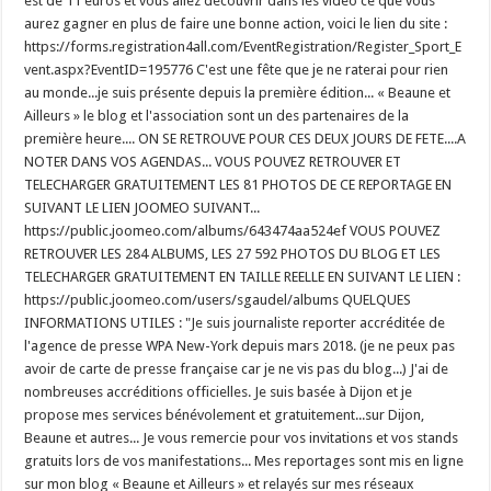
est de 11 euros et vous allez découvrir dans les vidéo ce que vous
aurez gagner en plus de faire une bonne action, voici le lien du site :
https://forms.registration4all.com/EventRegistration/Register_Sport_E
vent.aspx?EventID=195776 C'est une fête que je ne raterai pour rien
au monde...je suis présente depuis la première édition... « Beaune et
Ailleurs » le blog et l'association sont un des partenaires de la
première heure.... ON SE RETROUVE POUR CES DEUX JOURS DE FETE....A
NOTER DANS VOS AGENDAS... VOUS POUVEZ RETROUVER ET
TELECHARGER GRATUITEMENT LES 81 PHOTOS DE CE REPORTAGE EN
SUIVANT LE LIEN JOOMEO SUIVANT...
https://public.joomeo.com/albums/643474aa524ef VOUS POUVEZ
RETROUVER LES 284 ALBUMS, LES 27 592 PHOTOS DU BLOG ET LES
TELECHARGER GRATUITEMENT EN TAILLE REELLE EN SUIVANT LE LIEN :
https://public.joomeo.com/users/sgaudel/albums QUELQUES
INFORMATIONS UTILES : "Je suis journaliste reporter accréditée de
l'agence de presse WPA New-York depuis mars 2018. (je ne peux pas
avoir de carte de presse française car je ne vis pas du blog...) J'ai de
nombreuses accréditions officielles. Je suis basée à Dijon et je
propose mes services bénévolement et gratuitement...sur Dijon,
Beaune et autres... Je vous remercie pour vos invitations et vos stands
gratuits lors de vos manifestations... Mes reportages sont mis en ligne
sur mon blog « Beaune et Ailleurs » et relayés sur mes réseaux