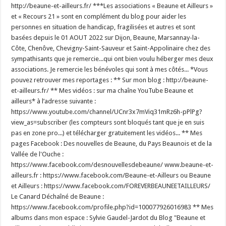
http://beaune-et-ailleurs.fr/ ***Les associations « Beaune et Ailleurs »
et « Recours 21 » sont en complément du blog pour aider les
personnes en situation de handicap, fragilisées et autres et sont
basées depuis le 01 AOUT 2022 sur Dijon, Beaune, Marsannay-la-
Côte, Chenôve, Chevigny-Saint-Sauveur et Saint-Appolinaire chez des
sympathisants que je remercie...qui ont bien voulu héberger mes deux
associations. Je remercie les bénévoles qui sont à mes côtés... *Vous
pouvez retrouver mes reportages : ** Sur mon blog : http://beaune-
et-ailleurs.fr/ ** Mes vidéos : sur ma chaîne YouTube Beaune et
ailleurs* à l’adresse suivante :
https://www.youtube.com/channel/UCnr3x7mViq31mRz6h-pPlPg?
view_as=subscriber (les compteurs sont bloqués tant que je en suis
pas en zone pro...) et télécharger gratuitement les vidéos... ** Mes
pages Facebook : Des nouvelles de Beaune, du Pays Beaunois et de la
Vallée de l'Ouche :
https://www.facebook.com/desnouvellesdebeaune/ www.beaune-et-
ailleurs.fr : https://www.facebook.com/Beaune-et-Ailleurs ou Beaune
et Ailleurs : https://www.facebook.com/FOREVERBEAUNEETAILLEURS/
Le Canard Déchaîné de Beaune :
https://www.facebook.com/profile.php?id=100077926016983 ** Mes
albums dans mon espace : Sylvie Gaudel-Jardot du Blog "Beaune et