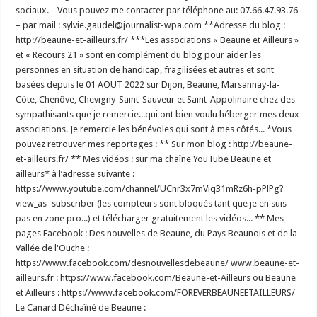
sociaux. Vous pouvez me contacter par téléphone au: 07.66.47.93.76
– par mail : sylvie.gaudel@journalist-wpa.com **Adresse du blog :
http://beaune-et-ailleurs.fr/ ***Les associations « Beaune et Ailleurs »
et « Recours 21 » sont en complément du blog pour aider les
personnes en situation de handicap, fragilisées et autres et sont
basées depuis le 01 AOUT 2022 sur Dijon, Beaune, Marsannay-la-
Côte, Chenôve, Chevigny-Saint-Sauveur et Saint-Appolinaire chez des
sympathisants que je remercie...qui ont bien voulu héberger mes deux
associations. Je remercie les bénévoles qui sont à mes côtés... *Vous
pouvez retrouver mes reportages : ** Sur mon blog : http://beaune-
et-ailleurs.fr/ ** Mes vidéos : sur ma chaîne YouTube Beaune et
ailleurs* à l’adresse suivante :
https://www.youtube.com/channel/UCnr3x7mViq31mRz6h-pPlPg?
view_as=subscriber (les compteurs sont bloqués tant que je en suis
pas en zone pro...) et télécharger gratuitement les vidéos... ** Mes
pages Facebook : Des nouvelles de Beaune, du Pays Beaunois et de la
Vallée de l'Ouche :
https://www.facebook.com/desnouvellesdebeaune/ www.beaune-et-
ailleurs.fr : https://www.facebook.com/Beaune-et-Ailleurs ou Beaune
et Ailleurs : https://www.facebook.com/FOREVERBEAUNEETAILLEURS/
Le Canard Déchaîné de Beaune :