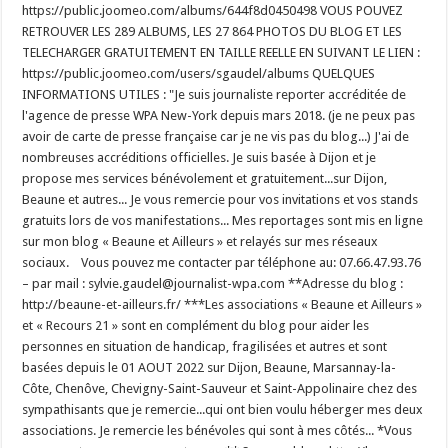
https://public.joomeo.com/albums/644f8d0450498 VOUS POUVEZ
RETROUVER LES 289 ALBUMS, LES 27 864 PHOTOS DU BLOG ET LES
TELECHARGER GRATUITEMENT EN TAILLE REELLE EN SUIVANT LE LIEN :
https://public.joomeo.com/users/sgaudel/albums QUELQUES
INFORMATIONS UTILES : "Je suis journaliste reporter accréditée de
l'agence de presse WPA New-York depuis mars 2018. (je ne peux pas
avoir de carte de presse française car je ne vis pas du blog...) J'ai de
nombreuses accréditions officielles. Je suis basée à Dijon et je
propose mes services bénévolement et gratuitement...sur Dijon,
Beaune et autres... Je vous remercie pour vos invitations et vos stands
gratuits lors de vos manifestations... Mes reportages sont mis en ligne
sur mon blog « Beaune et Ailleurs » et relayés sur mes réseaux
sociaux. Vous pouvez me contacter par téléphone au: 07.66.47.93.76
– par mail : sylvie.gaudel@journalist-wpa.com **Adresse du blog :
http://beaune-et-ailleurs.fr/ ***Les associations « Beaune et Ailleurs »
et « Recours 21 » sont en complément du blog pour aider les
personnes en situation de handicap, fragilisées et autres et sont
basées depuis le 01 AOUT 2022 sur Dijon, Beaune, Marsannay-la-
Côte, Chenôve, Chevigny-Saint-Sauveur et Saint-Appolinaire chez des
sympathisants que je remercie...qui ont bien voulu héberger mes deux
associations. Je remercie les bénévoles qui sont à mes côtés... *Vous