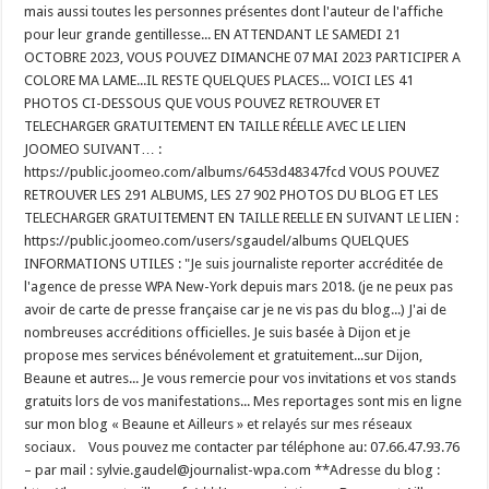
mais aussi toutes les personnes présentes dont l'auteur de l'affiche
pour leur grande gentillesse... EN ATTENDANT LE SAMEDI 21
OCTOBRE 2023, VOUS POUVEZ DIMANCHE 07 MAI 2023 PARTICIPER A
COLORE MA LAME...IL RESTE QUELQUES PLACES... VOICI LES 41
PHOTOS CI-DESSOUS QUE VOUS POUVEZ RETROUVER ET
TELECHARGER GRATUITEMENT EN TAILLE RÉELLE AVEC LE LIEN
JOOMEO SUIVANT… :
https://public.joomeo.com/albums/6453d48347fcd VOUS POUVEZ
RETROUVER LES 291 ALBUMS, LES 27 902 PHOTOS DU BLOG ET LES
TELECHARGER GRATUITEMENT EN TAILLE REELLE EN SUIVANT LE LIEN :
https://public.joomeo.com/users/sgaudel/albums QUELQUES
INFORMATIONS UTILES : "Je suis journaliste reporter accréditée de
l'agence de presse WPA New-York depuis mars 2018. (je ne peux pas
avoir de carte de presse française car je ne vis pas du blog...) J'ai de
nombreuses accréditions officielles. Je suis basée à Dijon et je
propose mes services bénévolement et gratuitement...sur Dijon,
Beaune et autres... Je vous remercie pour vos invitations et vos stands
gratuits lors de vos manifestations... Mes reportages sont mis en ligne
sur mon blog « Beaune et Ailleurs » et relayés sur mes réseaux
sociaux. Vous pouvez me contacter par téléphone au: 07.66.47.93.76
– par mail : sylvie.gaudel@journalist-wpa.com **Adresse du blog :