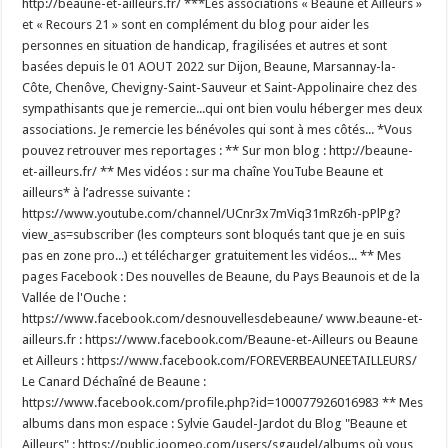
http://beaune-et-ailleurs.fr/ ***Les associations « Beaune et Ailleurs »
et « Recours 21 » sont en complément du blog pour aider les
personnes en situation de handicap, fragilisées et autres et sont
basées depuis le 01 AOUT 2022 sur Dijon, Beaune, Marsannay-la-
Côte, Chenôve, Chevigny-Saint-Sauveur et Saint-Appolinaire chez des
sympathisants que je remercie...qui ont bien voulu héberger mes deux
associations. Je remercie les bénévoles qui sont à mes côtés... *Vous
pouvez retrouver mes reportages : ** Sur mon blog : http://beaune-
et-ailleurs.fr/ ** Mes vidéos : sur ma chaîne YouTube Beaune et
ailleurs* à l’adresse suivante :
https://www.youtube.com/channel/UCnr3x7mViq31mRz6h-pPlPg?
view_as=subscriber (les compteurs sont bloqués tant que je en suis
pas en zone pro...) et télécharger gratuitement les vidéos... ** Mes
pages Facebook : Des nouvelles de Beaune, du Pays Beaunois et de la
Vallée de l'Ouche :
https://www.facebook.com/desnouvellesdebeaune/ www.beaune-et-
ailleurs.fr : https://www.facebook.com/Beaune-et-Ailleurs ou Beaune
et Ailleurs : https://www.facebook.com/FOREVERBEAUNEETAILLEURS/
Le Canard Déchaîné de Beaune :
https://www.facebook.com/profile.php?id=100077926016983 ** Mes
albums dans mon espace : Sylvie Gaudel-Jardot du Blog "Beaune et
Ailleurs" : https://public.joomeo.com/users/sgaudel/albums où vous