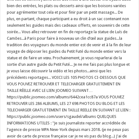
bien des entrées, les plats ou desserts ainsi que les boisons variées
pour agrémenter tout cela et pour finir par un petit massage... De
plus, en partant, chaque participant a eu droit à un sac contenant non
seulement les guides mais des cadeaux offerts, en souvenirs de cette
soirée... Vous allez retrouver en fin de reportage la statue de Luís de
Camões...à Paris pour faire à nouveau un clin d’œil aux guides...la
tradition des voyageurs du monde entier est de venir et à la fin de leur
voyage de déposer les guides du Petit Futé du monde entier vers la
statue et de faire un vœu. Prochainement, je vous reparlerai de la
sortie d'un autre guide du Petit Futé... Je ne me fais pas plus longue et
je vous laisse découvrir la vidéo et les photos...ainsi que les
précédents reportages... VOICI LES 105 PHOTOS CI-DESSOUS QUE
VOUS POUVEZ RETROUVER ET TELECHARGER GRATUITEMENT EN
TAILLE RÉELLE AVEC LE LIEN JOOMEO SUIVANT…
https://public.joomeo.com/albums/6442cea1cc87a VOUS POUVEZ
RETROUVER LES 286 ALBUMS, LES 27 698 PHOTOS DU BLOG ET LES
TELECHARGER GRATUITEMENT EN TAILLE REELLE EN SUIVANT LE LIEN :
https://public.joomeo.com/users/sgaudel/albums QUELQUES
INFORMATIONS UTILES : "Je suis journaliste reporter accréditée de
l'agence de presse WPA New-York depuis mars 2018. (je ne peux pas
avoir de carte de presse française car je ne vis pas du blog...) J'ai de