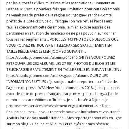
par les autorités civiles, militaires et les associations • Honneurs au
Drapeaux C'est la première fois que l'invitation pour cette cérémonie
ne venait pas du préfet de la région Bourgogne-Franche-Comté,
préfet de la Côte-d’Or, ce qui fait que l'on m'a refusé l'accès aux
feuilles concernant cette cérémonie. Je m'en excuse auprès des
personnes en situation de handicap de ne pas pouvoir leur donner
tous les renseignements... VOICI LES 143 PHOTOS CI-DESSOUS QUE
VOUS POUVEZ RETROUVER ET TELECHARGER GRATUITEMENT EN
TAILLE RÉELLE AVEC LE LIEN JOOMEO SUIVANT…
https://public.joomeo.com/albums/645946f54f798 VOUS POUVEZ
RETROUVER LES 292 ALBUMS, LES 27 961 PHOTOS DU BLOG ET LES
TELECHARGER GRATUITEMENT EN TAILLE REELLE EN SUIVANT LE LIEN :
https://public.joomeo.com/users/sgaudel/albums QUELQUES
INFORMATIONS UTILES : "Je suis journaliste reporter accréditée de
l'agence de presse WPA New-York depuis mars 2018. (je ne peux pas
avoir de carte de presse française car je ne vis pas du blog...) J'ai de
nombreuses accréditions officielles. Je suis basée à Dijon et je
propose mes services bénévolement et gratuitement...sur Dijon,
Beaune et autres... Je vous remercie pour vos invitations et vos stands
gratuits lors de vos manifestations... Mes reportages sont mis en ligne
sur mon blog « Beaune et Ailleurs » et relayés sur mes réseaux