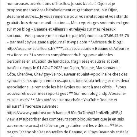
nombreuses accréditions officielles. Je suis basée à Dijon et je
propose mes services bénévolement et gratuitement...sur Dijon,
Beaune et autres... Je vous remercie pour vos invitations et vos stands
gratuits lors de vos manifestations... Mes reportages sont mis en ligne
sur mon blog « Beaune et Ailleurs » et relayés sur mes réseaux
sociaux. Vous pouvez me contacter par téléphone au: 07.66.47.93.76
– par mail : sylvie.gaudel@journalist-wpa.com **Adresse du blog :
http://beaune-et-ailleurs.fr/ ***Les associations « Beaune et Ailleurs »
et « Recours 21 » sont en complément du blog pour aider les
personnes en situation de handicap, fragilisées et autres et sont
basées depuis le 01 AOUT 2022 sur Dijon, Beaune, Marsannay-la-
Côte, Chenôve, Chevigny-Saint-Sauveur et Saint-Appolinaire chez des
sympathisants que je remercie...qui ont bien voulu héberger mes deux
associations. Je remercie les bénévoles qui sont à mes côtés... *Vous
pouvez retrouver mes reportages : ** Sur mon blog : http://beaune-
et-ailleurs.fr/ ** Mes vidéos : sur ma chaîne YouTube Beaune et
ailleurs* à l’adresse suivante :
https://www.youtube.com/channel/UCnr3x7mViq31mRz6h-pPlPg?
view_as=subscriber (les compteurs sont bloqués tant que je en suis
pas en zone pro...) et télécharger gratuitement les vidéos... ** Mes
pages Facebook : Des nouvelles de Beaune, du Pays Beaunois et de la