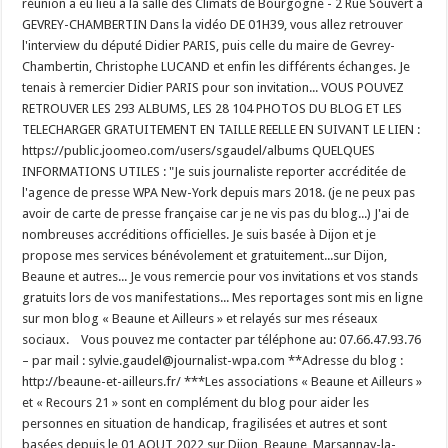
réunion a eu lieu à la salle des Climats de Bourgogne - 2 Rue Souvert à
GEVREY-CHAMBERTIN Dans la vidéo DE 01H39, vous allez retrouver
l'interview du député Didier PARIS, puis celle du maire de Gevrey-
Chambertin, Christophe LUCAND et enfin les différents échanges. Je
tenais à remercier Didier PARIS pour son invitation... VOUS POUVEZ
RETROUVER LES 293 ALBUMS, LES 28 104 PHOTOS DU BLOG ET LES
TELECHARGER GRATUITEMENT EN TAILLE REELLE EN SUIVANT LE LIEN :
https://public.joomeo.com/users/sgaudel/albums QUELQUES
INFORMATIONS UTILES : "Je suis journaliste reporter accréditée de
l'agence de presse WPA New-York depuis mars 2018. (je ne peux pas
avoir de carte de presse française car je ne vis pas du blog...) J'ai de
nombreuses accréditions officielles. Je suis basée à Dijon et je
propose mes services bénévolement et gratuitement...sur Dijon,
Beaune et autres... Je vous remercie pour vos invitations et vos stands
gratuits lors de vos manifestations... Mes reportages sont mis en ligne
sur mon blog « Beaune et Ailleurs » et relayés sur mes réseaux
sociaux. Vous pouvez me contacter par téléphone au: 07.66.47.93.76
– par mail : sylvie.gaudel@journalist-wpa.com **Adresse du blog :
http://beaune-et-ailleurs.fr/ ***Les associations « Beaune et Ailleurs »
et « Recours 21 » sont en complément du blog pour aider les
personnes en situation de handicap, fragilisées et autres et sont
basées depuis le 01 AOUT 2022 sur Dijon, Beaune, Marsannay-la-