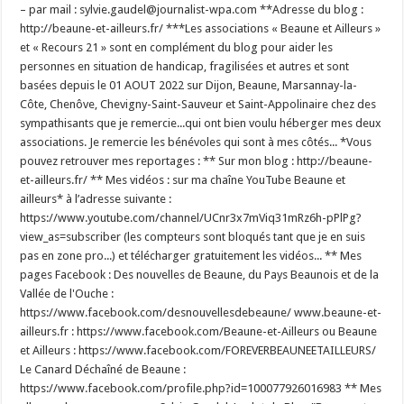
– par mail : sylvie.gaudel@journalist-wpa.com **Adresse du blog :
http://beaune-et-ailleurs.fr/ ***Les associations « Beaune et Ailleurs »
et « Recours 21 » sont en complément du blog pour aider les
personnes en situation de handicap, fragilisées et autres et sont
basées depuis le 01 AOUT 2022 sur Dijon, Beaune, Marsannay-la-
Côte, Chenôve, Chevigny-Saint-Sauveur et Saint-Appolinaire chez des
sympathisants que je remercie...qui ont bien voulu héberger mes deux
associations. Je remercie les bénévoles qui sont à mes côtés... *Vous
pouvez retrouver mes reportages : ** Sur mon blog : http://beaune-
et-ailleurs.fr/ ** Mes vidéos : sur ma chaîne YouTube Beaune et
ailleurs* à l’adresse suivante :
https://www.youtube.com/channel/UCnr3x7mViq31mRz6h-pPlPg?
view_as=subscriber (les compteurs sont bloqués tant que je en suis
pas en zone pro...) et télécharger gratuitement les vidéos... ** Mes
pages Facebook : Des nouvelles de Beaune, du Pays Beaunois et de la
Vallée de l'Ouche :
https://www.facebook.com/desnouvellesdebeaune/ www.beaune-et-
ailleurs.fr : https://www.facebook.com/Beaune-et-Ailleurs ou Beaune
et Ailleurs : https://www.facebook.com/FOREVERBEAUNEETAILLEURS/
Le Canard Déchaîné de Beaune :
https://www.facebook.com/profile.php?id=100077926016983 ** Mes