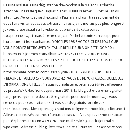
Beaune assister à une dégustation d'exception à la Maison Patriarche...
attention il ne reste que quelques places...il faut réserver.... Voici le lien du
site : https://www.patriarche.com/fr/ J'aurais le plaisir très rapidement de
vous faire visiter ces caves extraordinaires... Je ne me fais pas plus longue et
je vous laisse visualiser la vidéo et les photos de cette soirée
exceptionnelle...je tenais à remercier Jean-Michel et toute son équipe pour
leur accueil et leur confiance... VOICI LES 198 PHOTOS CI-DESSOUS QUE
VOUS POUVEZ RETROUVER EN TAILLE RÉELLE SUR MON SITE JOOMEO :
https://public.joomeo.com/albums/6918752116e07 VOUS POUVEZ
RETROUVER LES 490 ALBUMS, LES 57 171 PHOTOS ET 165 VIDEOS DU BLOG
EN TAILLE REELLE EN SUIVANT LE LIEN :
https://private.joomeo.com/users/SylvieGAUDEL-JARDOT SUR LE BLOG
« BEAUNE ET AILLEURS » VOUS AVEZ 42 PAGES DE REPORTAGES... QUELQUES
INFORMATIONS UTILES : "Je suis journaliste reporter accréditée de l'agence
de presse WPA New-York depuis mars 2018. Le blog est entièrement gratuit
car je pense que l'info devrait être gratuite pour tout le monde... Je vous
remercie pour vos invitations et vos stands gratuits lors de vos
manifestations... Mes reportages sont mis en ligne sur mon blog « Beaune et
Ailleurs » et relayés sur mes réseaux sociaux. - Vous pouvez me contacter
par téléphone au: 07.66.47.93.76 – par mail : sylvie.gaudel@journalist-
wpa.com - Adresse du blog : http://beaune-et-ailleurs.fr/ - Les associations