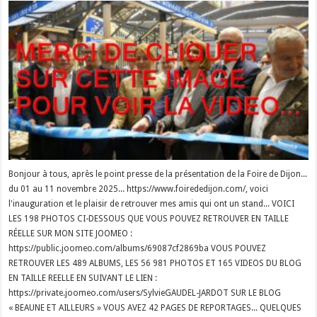
Bonjour à tous, après le point presse de la présentation de la Foire de Dijon...
du 01 au 11 novembre 2025... https://www.foirededijon.com/, voici
l'inauguration et le plaisir de retrouver mes amis qui ont un stand... VOICI
LES 198 PHOTOS CI-DESSOUS QUE VOUS POUVEZ RETROUVER EN TAILLE
RÉELLE SUR MON SITE JOOMEO :
https://public.joomeo.com/albums/69087cf2869ba VOUS POUVEZ
RETROUVER LES 489 ALBUMS, LES 56 981 PHOTOS ET 165 VIDEOS DU BLOG
EN TAILLE REELLE EN SUIVANT LE LIEN :
https://private.joomeo.com/users/SylvieGAUDEL-JARDOT SUR LE BLOG
« BEAUNE ET AILLEURS » VOUS AVEZ 42 PAGES DE REPORTAGES... QUELQUES