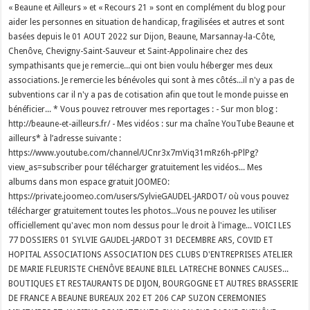
« Beaune et Ailleurs » et « Recours 21 » sont en complément du blog pour
aider les personnes en situation de handicap, fragilisées et autres et sont
basées depuis le 01 AOUT 2022 sur Dijon, Beaune, Marsannay-la-Côte,
Chenôve, Chevigny-Saint-Sauveur et Saint-Appolinaire chez des
sympathisants que je remercie...qui ont bien voulu héberger mes deux
associations. Je remercie les bénévoles qui sont à mes côtés...il n'y a pas de
subventions car il n'y a pas de cotisation afin que tout le monde puisse en
bénéficier... * Vous pouvez retrouver mes reportages : - Sur mon blog :
http://beaune-et-ailleurs.fr/ - Mes vidéos : sur ma chaîne YouTube Beaune et
ailleurs* à l’adresse suivante :
https://www.youtube.com/channel/UCnr3x7mViq31mRz6h-pPlPg?
view_as=subscriber pour télécharger gratuitement les vidéos... Mes
albums dans mon espace gratuit JOOMEO:
https://private.joomeo.com/users/SylvieGAUDEL-JARDOT/ où vous pouvez
télécharger gratuitement toutes les photos...Vous ne pouvez les utiliser
officiellement qu'avec mon nom dessus pour le droit à l'image... VOICI LES
77 DOSSIERS 01 SYLVIE GAUDEL-JARDOT 31 DECEMBRE ARS, COVID ET
HOPITAL ASSOCIATIONS ASSOCIATION DES CLUBS D'ENTREPRISES ATELIER
DE MARIE FLEURISTE CHENÔVE BEAUNE BILEL LATRECHE BONNES CAUSES...
BOUTIQUES ET RESTAURANTS DE DIJON, BOURGOGNE ET AUTRES BRASSERIE
DE FRANCE A BEAUNE BUREAUX 202 ET 206 CAP SUZON CEREMONIES