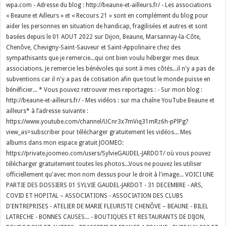
wpa.com - Adresse du blog : http://beaune-et-ailleurs.fr/ - Les associations
« Beaune et Ailleurs » et « Recours 21 » sont en complément du blog pour
aider les personnes en situation de handicap, fragilisées et autres et sont
basées depuis le 01 AOUT 2022 sur Dijon, Beaune, Marsannay-la-Côte,
Chenôve, Chevigny-Saint-Sauveur et Saint-Appolinaire chez des
sympathisants que je remercie...qui ont bien voulu héberger mes deux
associations. Je remercie les bénévoles qui sont à mes côtés...il n'y a pas de
subventions car il n'y a pas de cotisation afin que tout le monde puisse en
bénéficier... * Vous pouvez retrouver mes reportages : - Sur mon blog :
http://beaune-et-ailleurs.fr/ - Mes vidéos : sur ma chaîne YouTube Beaune et
ailleurs* à l’adresse suivante :
https://www.youtube.com/channel/UCnr3x7mViq31mRz6h-pPlPg?
view_as=subscriber pour télécharger gratuitement les vidéos... Mes
albums dans mon espace gratuit JOOMEO:
https://private.joomeo.com/users/SylvieGAUDEL-JARDOT/ où vous pouvez
télécharger gratuitement toutes les photos...Vous ne pouvez les utiliser
officiellement qu'avec mon nom dessus pour le droit à l'image... VOICI UNE
PARTIE DES DOSSIERS 01 SYLVIE GAUDEL-JARDOT - 31 DECEMBRE - ARS,
COVID ET HOPITAL – ASSOCIATIONS - ASSOCIATION DES CLUBS
D'ENTREPRISES - ATELIER DE MARIE FLEURISTE CHENÔVE – BEAUNE - BILEL
LATRECHE - BONNES CAUSES... - BOUTIQUES ET RESTAURANTS DE DIJON,