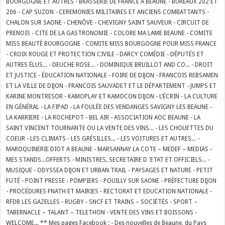
BOURGOGNE ET AUTRES - BRASSERIE DE FRANCE A BEAUNE - BUREAUX 202 ET
206 - CAP SUZON - CEREMONIES MILITAIRES ET ANCIENS COMBATTANTS -
CHALON SUR SAONE - CHENÔVE - CHEVIGNY SAINT SAUVEUR - CIRCUIT DE
PRENOIS - CITE DE LA GASTRONOMIE - COLORE MA LAME BEAUNE - COMITE
MISS BEAUTÉ BOURGOGNE - COMITE MISS BOURGOGNE POUR MISS FRANCE
- CROIX ROUGE ET PROTECTION CIVILE - DARCY COMÉDIE - DÉPUTÉS ET
AUTRES ÉLUS... - DEUCHE ROSE... - DOMINIQUE BRUILLOT AND CO... - DROIT
ET JUSTICE - ÉDUCATION NATIONALE - FOIRE DE DIJON - FRANCOIS REBSAMEN
ET LA VILLE DE DIJON - FRANCOIS SAUVADET ET LE DÉPARTEMENT - JUMPS ET
KARINE MONTRESOR - KAMOPLAY ET KAMOCON DIJON - L’ÉCRIN - LA CULTURE
EN GÉNÉRAL - LA FIPAD - LA FOULÉE DES VENDANGES SAVIGNY LES BEAUNE -
LA KARRIERE - LA ROCHEPOT - BEL AIR - ASSOCIATION AOC BEAUNE - LA
SAINT VINCENT TOURNANTE OU LA VENTE DES VINS... - LES CHOUETTES DU
COEUR - LES CLIMATS - LES GRÉSILLES... - LES VOITURES ET AUTRES... -
MAROQUINERIE DIOT A BEAUNE - MARSANNAY LA COTE – MEDEF – MEDIAS -
MES STANDS...OFFERTS - MINISTRES, SECRETAIRE D 'ETAT ET OFFICIELS... -
MUSIQUE - ODYSSEA DIJON ET URBAN TRAIL - PAYSAGES ET NATURE - PETIT
FUTÉ - POINT PRESSE - POMPIERS - POUILLY SUR SAONE - PRÉFECTURE DIJON
- PROCÉDURES FNATH ET MAIRIES - RECTORAT ET EDUCATION NATIONALE -
RFDB LES GAZELLES - RUGBY - SNCF ET TRAINS – SOCIÉTÉS - SPORT –
TABERNACLE – TALANT – TELETHON - VENTE DES VINS ET BOISSONS -
WELCOME... ** Mes pages Facebook : - Des nouvelles de Beaune, du Pays