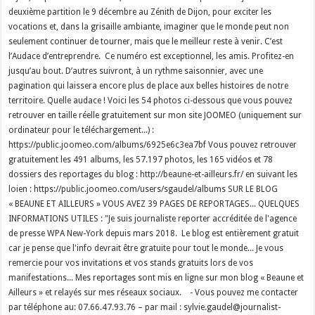
deuxième partition le 9 décembre au Zénith de Dijon, pour exciter les
vocations et, dans la grisaille ambiante, imaginer que le monde peut non
seulement continuer de tourner, mais que le meilleur reste à venir. C’est
l’Audace d’entreprendre. Ce numéro est exceptionnel, les amis. Profitez-en
jusqu’au bout. D’autres suivront, à un rythme saisonnier, avec une
pagination qui laissera encore plus de place aux belles histoires de notre
territoire. Quelle audace ! Voici les 54 photos ci-dessous que vous pouvez
retrouver en taille réelle gratuitement sur mon site JOOMEO (uniquement sur
ordinateur pour le téléchargement...) :
https://public.joomeo.com/albums/6925e6c3ea7bf Vous pouvez retrouver
gratuitement les 491 albums, les 57.197 photos, les 165 vidéos et 78
dossiers des reportages du blog : http://beaune-et-ailleurs.fr/ en suivant les
loien : https://public.joomeo.com/users/sgaudel/albums SUR LE BLOG
« BEAUNE ET AILLEURS » VOUS AVEZ 39 PAGES DE REPORTAGES... QUELQUES
INFORMATIONS UTILES : "Je suis journaliste reporter accréditée de l'agence
de presse WPA New-York depuis mars 2018. Le blog est entièrement gratuit
car je pense que l'info devrait être gratuite pour tout le monde... Je vous
remercie pour vos invitations et vos stands gratuits lors de vos
manifestations... Mes reportages sont mis en ligne sur mon blog « Beaune et
Ailleurs » et relayés sur mes réseaux sociaux. - Vous pouvez me contacter
par téléphone au: 07.66.47.93.76 – par mail : sylvie.gaudel@journalist-