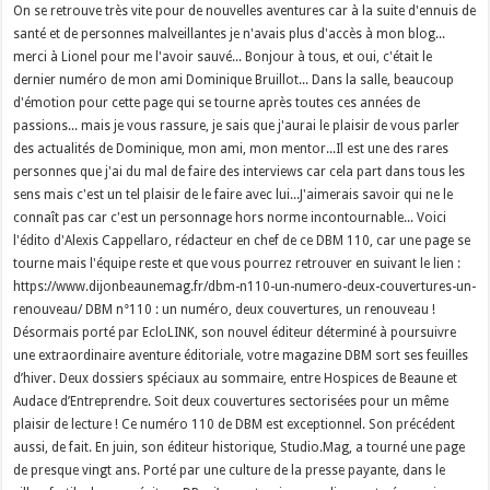
On se retrouve très vite pour de nouvelles aventures car à la suite d'ennuis de
santé et de personnes malveillantes je n'avais plus d'accès à mon blog...
merci à Lionel pour me l'avoir sauvé... Bonjour à tous, et oui, c'était le
dernier numéro de mon ami Dominique Bruillot... Dans la salle, beaucoup
d'émotion pour cette page qui se tourne après toutes ces années de
passions... mais je vous rassure, je sais que j'aurai le plaisir de vous parler
des actualités de Dominique, mon ami, mon mentor...Il est une des rares
personnes que j'ai du mal de faire des interviews car cela part dans tous les
sens mais c'est un tel plaisir de le faire avec lui...J'aimerais savoir qui ne le
connaît pas car c'est un personnage hors norme incontournable... Voici
l'édito d'Alexis Cappellaro, rédacteur en chef de ce DBM 110, car une page se
tourne mais l'équipe reste et que vous pourrez retrouver en suivant le lien :
https://www.dijonbeaunemag.fr/dbm-n110-un-numero-deux-couvertures-un-
renouveau/ DBM n°110 : un numéro, deux couvertures, un renouveau !
Désormais porté par EcloLINK, son nouvel éditeur déterminé à poursuivre
une extraordinaire aventure éditoriale, votre magazine DBM sort ses feuilles
d’hiver. Deux dossiers spéciaux au sommaire, entre Hospices de Beaune et
Audace d’Entreprendre. Soit deux couvertures sectorisées pour un même
plaisir de lecture ! Ce numéro 110 de DBM est exceptionnel. Son précédent
aussi, de fait. En juin, son éditeur historique, Studio.Mag, a tourné une page
de presque vingt ans. Porté par une culture de la presse payante, dans le