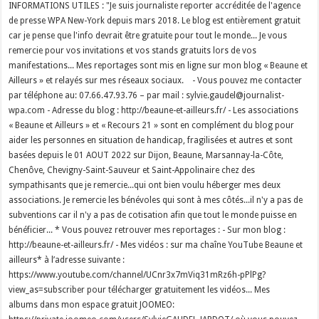
INFORMATIONS UTILES : "Je suis journaliste reporter accréditée de l'agence
de presse WPA New-York depuis mars 2018. Le blog est entièrement gratuit
car je pense que l'info devrait être gratuite pour tout le monde... Je vous
remercie pour vos invitations et vos stands gratuits lors de vos
manifestations... Mes reportages sont mis en ligne sur mon blog « Beaune et
Ailleurs » et relayés sur mes réseaux sociaux. - Vous pouvez me contacter
par téléphone au: 07.66.47.93.76 – par mail : sylvie.gaudel@journalist-
wpa.com - Adresse du blog : http://beaune-et-ailleurs.fr/ - Les associations
« Beaune et Ailleurs » et « Recours 21 » sont en complément du blog pour
aider les personnes en situation de handicap, fragilisées et autres et sont
basées depuis le 01 AOUT 2022 sur Dijon, Beaune, Marsannay-la-Côte,
Chenôve, Chevigny-Saint-Sauveur et Saint-Appolinaire chez des
sympathisants que je remercie...qui ont bien voulu héberger mes deux
associations. Je remercie les bénévoles qui sont à mes côtés...il n'y a pas de
subventions car il n'y a pas de cotisation afin que tout le monde puisse en
bénéficier... * Vous pouvez retrouver mes reportages : - Sur mon blog :
http://beaune-et-ailleurs.fr/ - Mes vidéos : sur ma chaîne YouTube Beaune et
ailleurs* à l’adresse suivante :
https://www.youtube.com/channel/UCnr3x7mViq31mRz6h-pPlPg?
view_as=subscriber pour télécharger gratuitement les vidéos... Mes
albums dans mon espace gratuit JOOMEO: