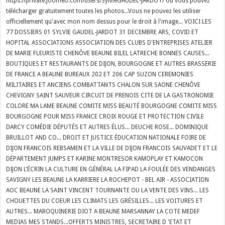
https://private.joomeo.com/users/SylvieGAUDEL-JARDOT/ où vous pouvez
télécharger gratuitement toutes les photos...Vous ne pouvez les utiliser
officiellement qu'avec mon nom dessus pour le droit à l'image... VOICI LES
77 DOSSIERS 01 SYLVIE GAUDEL-JARDOT 31 DECEMBRE ARS, COVID ET
HOPITAL ASSOCIATIONS ASSOCIATION DES CLUBS D'ENTREPRISES ATELIER
DE MARIE FLEURISTE CHENÔVE BEAUNE BILEL LATRECHE BONNES CAUSES...
BOUTIQUES ET RESTAURANTS DE DIJON, BOURGOGNE ET AUTRES BRASSERIE
DE FRANCE A BEAUNE BUREAUX 202 ET 206 CAP SUZON CEREMONIES
MILITAIRES ET ANCIENS COMBATTANTS CHALON SUR SAONE CHENÔVE
CHEVIGNY SAINT SAUVEUR CIRCUIT DE PRENOIS CITE DE LA GASTRONOMIE
COLORE MA LAME BEAUNE COMITE MISS BEAUTÉ BOURGOGNE COMITE MISS
BOURGOGNE POUR MISS FRANCE CROIX ROUGE ET PROTECTION CIVILE
DARCY COMÉDIE DÉPUTÉS ET AUTRES ÉLUS... DEUCHE ROSE... DOMINIQUE
BRUILLOT AND CO... DROIT ET JUSTICE ÉDUCATION NATIONALE FOIRE DE
DIJON FRANCOIS REBSAMEN ET LA VILLE DE DIJON FRANCOIS SAUVADET ET LE
DÉPARTEMENT JUMPS ET KARINE MONTRESOR KAMOPLAY ET KAMOCON
DIJON L’ÉCRIN LA CULTURE EN GÉNÉRAL LA FIPAD LA FOULÉE DES VENDANGES
SAVIGNY LES BEAUNE LA KARRIERE LA ROCHEPOT - BEL AIR - ASSOCIATION
AOC BEAUNE LA SAINT VINCENT TOURNANTE OU LA VENTE DES VINS... LES
CHOUETTES DU COEUR LES CLIMATS LES GRÉSILLES... LES VOITURES ET
AUTRES... MAROQUINERIE DIOT A BEAUNE MARSANNAY LA COTE MEDEF
MEDIAS MES STANDS...OFFERTS MINISTRES, SECRETAIRE D 'ETAT ET