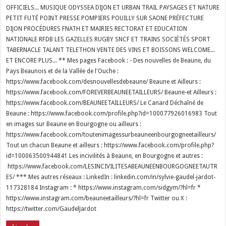
OFFICIELS... MUSIQUE ODYSSEA DIJON ET URBAN TRAIL PAYSAGES ET NATURE
PETIT FUTÉ POINT PRESSE POMPIERS POUILLY SUR SAONE PRÉFECTURE
DIJON PROCÉDURES FNATH ET MAIRIES RECTORAT ET EDUCATION
NATIONALE RFDB LES GAZELLES RUGBY SNCF ET TRAINS SOCIÉTÉS SPORT
TABERNACLE TALANT TELETHON VENTE DES VINS ET BOISSONS WELCOME...
ET ENCORE PLUS... ** Mes pages Facebook : - Des nouvelles de Beaune, du
Pays Beaunois et de la Vallée de l'Ouche :
https://www.facebook.com/desnouvellesdebeaune/ Beaune et Ailleurs :
https://www.facebook.com/FOREVERBEAUNEETAILLEURS/ Beaune-et Ailleurs :
https://www.facebook.com/BEAUNEETAILLEURS/ Le Canard Déchaîné de
Beaune : https://www.facebook.com/profile.php?id=100077926016983 Tout
en images sur Beaune en Bourgogne ou ailleurs :
https://www.facebook.com/toutenimagessurbeauneenbourgogneetailleurs/
Tout un chacun Beaune et ailleurs : https://www.facebook.com/profile.php?
id=100063500944841 Les incivilités à Beaune, en Bourgogne et autres :
https://www.facebook.com/LESINCIVILITESABEAUNEENBOURGOGNEETAUTR
ES/ *** Mes autres réseaux : LinkedIn : linkedin.com/in/sylvie-gaudel-jardot-
117328184 Instagram : * https://www.instagram.com/sidgym/?hl=fr *
https://www.instagram.com/beauneetailleurs/?hl=fr Twitter ou X :
https://twitter.com/GaudelJardot