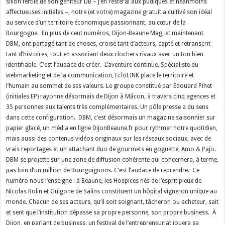
sillon fertile de son géniteur DB – j’en resterai aux pudiques et néanmoins
affectueuses initiales –, notre (et votre) magazine gratuit a cultivé son idéal
au service d’un territoire économique passionnant, au cœur de la
Bourgogne. En plus de cent numéros, Dijon-Beaune Mag, et maintenant
DBM, ont partagé tant de choses, croisé tant d’acteurs, capté et retranscrit
tant d’histoires, tout en associant deux clochers rivaux avec un ton bien
identifiable. C’est l’audace de créer. L’aventure continue. Spécialiste du
webmarketing et de la communication, EcloLINK place le territoire et
l’humain au sommet de ses valeurs. Le groupe constitué par Edouard Pihet
(initiales EP) rayonne désormais de Dijon à Mâcon, à travers cinq agences et
35 personnes aux talents très complémentaires. Un pôle presse a du sens
dans cette configuration. DBM, c’est désormais un magazine saisonnier sur
papier glacé, un média en ligne DijonBeaune.fr pour rythmer notre quotidien,
mais aussi des contenus vidéos originaux sur les réseaux sociaux, avec de
vrais reportages et un attachant duo de gourmets en goguette, Amo & Pajo.
DBM se projette sur une zone de diffusion cohérente qui concernera, à terme,
pas loin d’un million de Bourguignons. C’est l’audace de reprendre. Ce
numéro nous l’enseigne : à Beaune, les Hospices nés de l’esprit pieux de
Nicolas Rolin et Guigone de Salins constituent un hôpital vigneron unique au
monde. Chacun de ses acteurs, qu’il soit soignant, tâcheron ou acheteur, sait
et sent que l’institution dépasse sa propre personne, son propre business. À
Dijon, en parlant de business, un festival de l’entrepreneuriat jouera sa