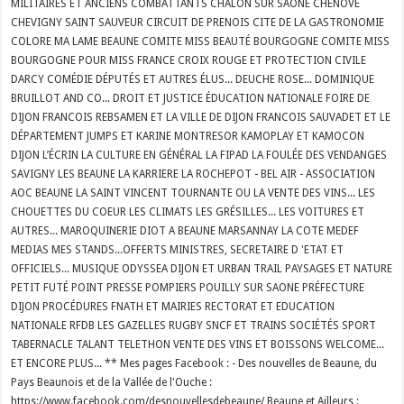
MILITAIRES ET ANCIENS COMBATTANTS CHALON SUR SAONE CHENÔVE
CHEVIGNY SAINT SAUVEUR CIRCUIT DE PRENOIS CITE DE LA GASTRONOMIE
COLORE MA LAME BEAUNE COMITE MISS BEAUTÉ BOURGOGNE COMITE MISS
BOURGOGNE POUR MISS FRANCE CROIX ROUGE ET PROTECTION CIVILE
DARCY COMÉDIE DÉPUTÉS ET AUTRES ÉLUS... DEUCHE ROSE... DOMINIQUE
BRUILLOT AND CO... DROIT ET JUSTICE ÉDUCATION NATIONALE FOIRE DE
DIJON FRANCOIS REBSAMEN ET LA VILLE DE DIJON FRANCOIS SAUVADET ET LE
DÉPARTEMENT JUMPS ET KARINE MONTRESOR KAMOPLAY ET KAMOCON
DIJON L’ÉCRIN LA CULTURE EN GÉNÉRAL LA FIPAD LA FOULÉE DES VENDANGES
SAVIGNY LES BEAUNE LA KARRIERE LA ROCHEPOT - BEL AIR - ASSOCIATION
AOC BEAUNE LA SAINT VINCENT TOURNANTE OU LA VENTE DES VINS... LES
CHOUETTES DU COEUR LES CLIMATS LES GRÉSILLES... LES VOITURES ET
AUTRES... MAROQUINERIE DIOT A BEAUNE MARSANNAY LA COTE MEDEF
MEDIAS MES STANDS...OFFERTS MINISTRES, SECRETAIRE D 'ETAT ET
OFFICIELS... MUSIQUE ODYSSEA DIJON ET URBAN TRAIL PAYSAGES ET NATURE
PETIT FUTÉ POINT PRESSE POMPIERS POUILLY SUR SAONE PRÉFECTURE
DIJON PROCÉDURES FNATH ET MAIRIES RECTORAT ET EDUCATION
NATIONALE RFDB LES GAZELLES RUGBY SNCF ET TRAINS SOCIÉTÉS SPORT
TABERNACLE TALANT TELETHON VENTE DES VINS ET BOISSONS WELCOME...
ET ENCORE PLUS... ** Mes pages Facebook : - Des nouvelles de Beaune, du
Pays Beaunois et de la Vallée de l'Ouche :
https://www.facebook.com/desnouvellesdebeaune/ Beaune et Ailleurs :