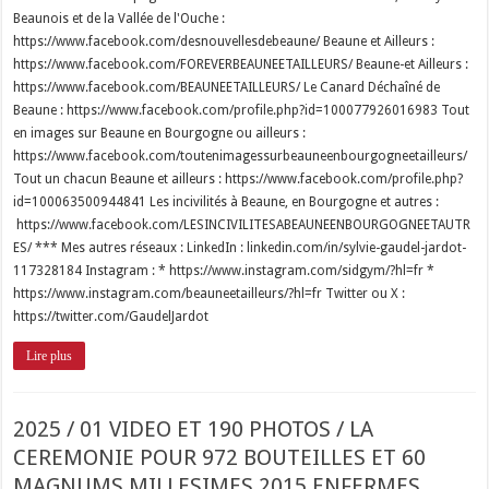
Beaunois et de la Vallée de l'Ouche :
https://www.facebook.com/desnouvellesdebeaune/ Beaune et Ailleurs :
https://www.facebook.com/FOREVERBEAUNEETAILLEURS/ Beaune-et Ailleurs :
https://www.facebook.com/BEAUNEETAILLEURS/ Le Canard Déchaîné de
Beaune : https://www.facebook.com/profile.php?id=100077926016983 Tout
en images sur Beaune en Bourgogne ou ailleurs :
https://www.facebook.com/toutenimagessurbeauneenbourgogneetailleurs/
Tout un chacun Beaune et ailleurs : https://www.facebook.com/profile.php?
id=100063500944841 Les incivilités à Beaune, en Bourgogne et autres :
https://www.facebook.com/LESINCIVILITESABEAUNEENBOURGOGNEETAUTR
ES/ *** Mes autres réseaux : LinkedIn : linkedin.com/in/sylvie-gaudel-jardot-
117328184 Instagram : * https://www.instagram.com/sidgym/?hl=fr *
https://www.instagram.com/beauneetailleurs/?hl=fr Twitter ou X :
https://twitter.com/GaudelJardot
Lire plus
2025 / 01 VIDEO ET 190 PHOTOS / LA
CEREMONIE POUR 972 BOUTEILLES ET 60
MAGNUMS MILLESIMES 2015 ENFERMES