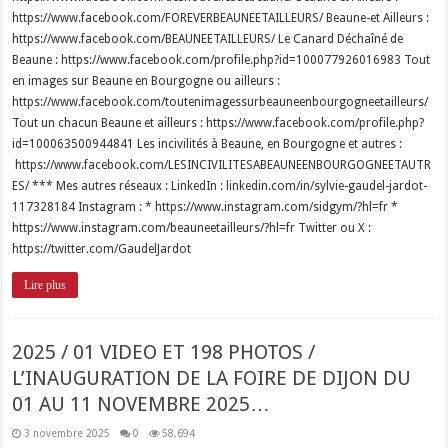
https://www.facebook.com/FOREVERBEAUNEETAILLEURS/ Beaune-et Ailleurs :
https://www.facebook.com/BEAUNEETAILLEURS/ Le Canard Déchaîné de
Beaune : https://www.facebook.com/profile.php?id=100077926016983 Tout
en images sur Beaune en Bourgogne ou ailleurs :
https://www.facebook.com/toutenimagessurbeauneenbourgogneetailleurs/
Tout un chacun Beaune et ailleurs : https://www.facebook.com/profile.php?
id=100063500944841 Les incivilités à Beaune, en Bourgogne et autres :
https://www.facebook.com/LESINCIVILITESABEAUNEENBOURGOGNEETAUTR
ES/ *** Mes autres réseaux : LinkedIn : linkedin.com/in/sylvie-gaudel-jardot-
117328184 Instagram : * https://www.instagram.com/sidgym/?hl=fr *
https://www.instagram.com/beauneetailleurs/?hl=fr Twitter ou X :
https://twitter.com/GaudelJardot
Lire plus
2025 / 01 VIDEO ET 198 PHOTOS /
L’INAUGURATION DE LA FOIRE DE DIJON DU
01 AU 11 NOVEMBRE 2025…
3 novembre 2025
0
58,694