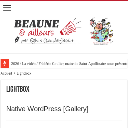
2026 / La vidéo / Frédéric Goulier, maire de Saint-Apollinaire nous prése
Accueil
/
Lightbox
Lightbox
Native WordPress [Gallery]