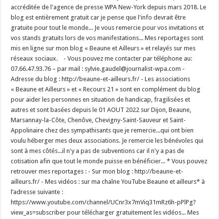
accréditée de l'agence de presse WPA New-York depuis mars 2018. Le
blog est entièrement gratuit car je pense que l'info devrait être
gratuite pour tout le monde... Je vous remercie pour vos invitations et
vos stands gratuits lors de vos manifestations... Mes reportages sont
mis en ligne sur mon blog « Beaune et Ailleurs » et relayés sur mes
réseaux sociaux. - Vous pouvez me contacter par téléphone au:
07.66.47.93.76 – par mail : sylvie.gaudel@journalist-wpa.com -
Adresse du blog : http://beaune-et-ailleurs.fr/ - Les associations
« Beaune et Ailleurs » et « Recours 21 » sont en complément du blog
pour aider les personnes en situation de handicap, fragilisées et
autres et sont basées depuis le 01 AOUT 2022 sur Dijon, Beaune,
Marsannay-la-Côte, Chenôve, Chevigny-Saint-Sauveur et Saint-
Appolinaire chez des sympathisants que je remercie...qui ont bien
voulu héberger mes deux associations. Je remercie les bénévoles qui
sont à mes côtés...il n'y a pas de subventions car il n'y a pas de
cotisation afin que tout le monde puisse en bénéficier... * Vous pouvez
retrouver mes reportages : - Sur mon blog : http://beaune-et-
ailleurs.fr/ - Mes vidéos : sur ma chaîne YouTube Beaune et ailleurs* à
l’adresse suivante :
https://www.youtube.com/channel/UCnr3x7mViq31mRz6h-pPlPg?
view_as=subscriber pour télécharger gratuitement les vidéos... Mes