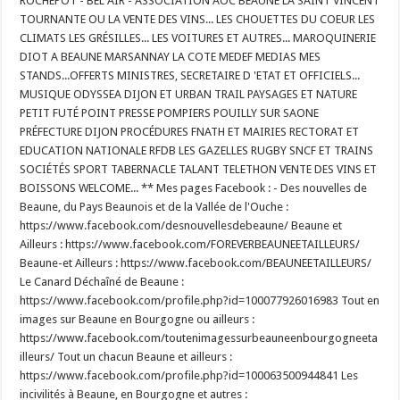
ROCHEPOT - BEL AIR - ASSOCIATION AOC BEAUNE LA SAINT VINCENT
TOURNANTE OU LA VENTE DES VINS... LES CHOUETTES DU COEUR LES
CLIMATS LES GRÉSILLES... LES VOITURES ET AUTRES... MAROQUINERIE
DIOT A BEAUNE MARSANNAY LA COTE MEDEF MEDIAS MES
STANDS...OFFERTS MINISTRES, SECRETAIRE D 'ETAT ET OFFICIELS...
MUSIQUE ODYSSEA DIJON ET URBAN TRAIL PAYSAGES ET NATURE
PETIT FUTÉ POINT PRESSE POMPIERS POUILLY SUR SAONE
PRÉFECTURE DIJON PROCÉDURES FNATH ET MAIRIES RECTORAT ET
EDUCATION NATIONALE RFDB LES GAZELLES RUGBY SNCF ET TRAINS
SOCIÉTÉS SPORT TABERNACLE TALANT TELETHON VENTE DES VINS ET
BOISSONS WELCOME... ** Mes pages Facebook : - Des nouvelles de
Beaune, du Pays Beaunois et de la Vallée de l'Ouche :
https://www.facebook.com/desnouvellesdebeaune/ Beaune et
Ailleurs : https://www.facebook.com/FOREVERBEAUNEETAILLEURS/
Beaune-et Ailleurs : https://www.facebook.com/BEAUNEETAILLEURS/
Le Canard Déchaîné de Beaune :
https://www.facebook.com/profile.php?id=100077926016983 Tout en
images sur Beaune en Bourgogne ou ailleurs :
https://www.facebook.com/toutenimagessurbeauneenbourgogneeta
illeurs/ Tout un chacun Beaune et ailleurs :
https://www.facebook.com/profile.php?id=100063500944841 Les
incivilités à Beaune, en Bourgogne et autres :