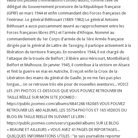
vaudront plusieurs nominations-consécrations, comme celle de
délégué du Gouvernement provisoire de la République française
(GPRF) en mars 1944 et enfin commandant des Forces françaises de
l'intérieur. Le général Béthouart (1889-1982) Le général Antoine
Béthouart a aussi puissamment œuvré au rapprochement entre les
Forces françaises libres (FFL) et l'armée d'Afrique. Nommé au
commandement du 1er Corps d'armée de la 1ère Armée française
dirigée par le général de Lattre de Tassigny, il participe activement à la
libération du territoire français. En novembre 1944, il est chargé de
l'attaque de la trouée de Belfort ; il libère ainsi Héricourt, Montbéliard,
Belfort et Mulhouse. En janvier 1945, il contribue à la victoire en Alsace
et finit la guerre en mai en Autriche. Il reçoit enfin la Croix de la
Libération des mains du général de Gaulle. Je ne me fais pas plus
longue... on se retrouve très vite pour de nouvelles aventures... VOICI
LES 291 PHOTOS CI-DESSOUS QUE VOUS POUVEZ RETROUVER EN
TAILLE RÉELLE SUR MON SITE JOOMEO :
https://public.joomeo.com/albums/684126b1820d5 VOUS POUVEZ
RETROUVER LES 480 ALBUMS, LES 55754 PHOTOS ET 165 VIDEOS DU
BLOG EN TAILLE REELLE EN SUIVANT LE LIEN :
https://public.joomeo.com/users/sgaudel/albums SUR LE BLOG
« BEAUNE ET AILLEURS » VOUS AVEZ 41 PAGES DE REPORTAGES...
QUELQUES INFORMATIONS UTILES : "Je suis journaliste reporter