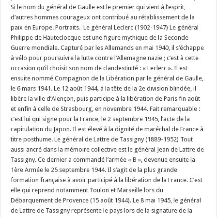
Si le nom du général de Gaulle est le premier qui vient à l’esprit,
d’autres hommes courageux ont contribué au rétablissement de la
paix en Europe. Portraits. Le général Leclerc (1902-1947) Le général
Philippe de Hauteclocque est une figure mythique de la Seconde
Guerre mondiale. Capturé par les Allemands en mai 1940, il s’échappe
à vélo pour poursuivre la lutte contre l’Allemagne nazie ; c’est à cette
occasion qu’il choisit son nom de clandestinité : « Leclerc ». Il est
ensuite nommé Compagnon de la Libération par le général de Gaulle,
le 6 mars 1941. Le 12 août 1944, à la tête de la 2e division blindée, il
libère la ville d’Alençon, puis participe à la libération de Paris fin août
et enfin à celle de Strasbourg, en novembre 1944. Fait remarquable :
c’est lui qui signe pour la France, le 2 septembre 1945, l’acte de la
capitulation du Japon. Il est élevé à la dignité de maréchal de France à
titre posthume. Le général de Lattre de Tassigny (1889-1952) Tout
aussi ancré dans la mémoire collective est le général Jean de Lattre de
Tassigny. Ce dernier a commandé l’armée « B », devenue ensuite la
1ère Armée le 25 septembre 1944. Il s’agit de la plus grande
formation française à avoir participé à la libération de la France. C’est
elle qui reprend notamment Toulon et Marseille lors du
Débarquement de Provence (15 août 1944). Le 8 mai 1945, le général
de Lattre de Tassigny représente le pays lors de la signature de la