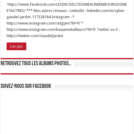
https://www.facebook.com/LESINCIVILITESABEAUNEENBOURGOGNE
ETAUTRES/ *** Mes autres réseaux : LinkedIn : linkedin.com/in/sylvie-
gaudel-jardot-117328184 Instagram : *
https://www.instagram.com/sidgym/?hl=fr *
https://www.instagram.com/beauneetailleurs/?hl=fr Twitter ou X :
https://twitter.com/GaudelJardot
Lire plus
Retrouvez tous les albums photos…
Suivez-nous sur Facebook