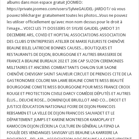
albums dans mon espace gratuit JOOMEO:
https://private.joomeo.com/users/SylvieGAUDEL-JARDOT/ où vous
pouvez télécharger gratuitement toutes les photos...Vous ne pouvez
les utiliser officiellement qu'avec mon nom dessus pour le droit à
l'image... VOICI LES 71 DOSSIERS 01 SYLVIE GAUDEL-JARDOT 31
DECEMBRE ARS, COVID ET HOPITAL ASSOCIATIONS ASSOCIATION
DES CLUBS D'ENTREPRISES ATELIER DE MARIE FLEURISTE CHENÔVE
BEAUNE BILEL LATRECHE BONNES CAUSES... BOUTIQUES ET
RESTAURANTS DE DIJON, BOURGOGNE ET AUTRES BRASSERIE DE
FRANCE A BEAUNE BUREAUX 202 ET 206 CAP SUZON CEREMONIES
MILITAIRES ET ANCIENS COMBATTANTS CHALON SUR SAONE
CHENÔVE CHEVIGNY SAINT SAUVEUR CIRCUIT DE PRENOIS CITE DE LA
GASTRONOMIE COLORE MA LAME BEAUNE COMITE MISS BEAUTÉ
BOURGOGNE COMITE MISS BOURGOGNE POUR MISS FRANCE CROIX
ROUGE ET PROTECTION CIVILE DARCY COMÉDIE DÉPUTÉS ET AUTRES
ÉLUS... DEUCHE ROSE... DOMINIQUE BRUILLOT AND CO... DROIT ET
JUSTICE ÉDUCATION NATIONALE FOIRE DE DIJON FRANCOIS
REBSAMEN ET LA VILLE DE DIJON FRANCOIS SAUVADET ET LE
DÉPARTEMENT JUMPS ET KARINE MONTRESOR KAMOPLAY ET
KAMOCON DIJON L’ÉCRIN LA CULTURE EN GÉNÉRAL LA FIPAD LA
FOULÉE DES VENDANGES SAVIGNY LES BEAUNE LA KARRIERE LA