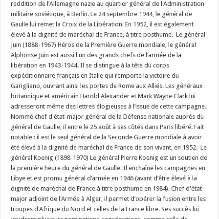
reddition de l’Allemagne nazie au quartier général de l'Administration
militaire soviétique, à Berlin. Le 24 septembre 1944, le général de
Gaulle lui remet la Croix de la Libération. En 1952, il est également
élevé à la dignité de maréchal de France, à titre posthume. Le général
Juin (1888-1967) Héros de la Première Guerre mondiale, le général
Alphonse Juin est aussi l'un des grands chefs de l’armée de la
libération en 1943-1944. Il se distingue à la tête du corps
expéditionnaire français en Italie qui remporte la victoire du
Garigliano, ouvrant ainsi les portes de Rome aux Alliés. Les généraux
britannique et américain Harold Alexander et Mark Wayne Clark lui
adresseront même des lettres élogieuses à l’issue de cette campagne.
Nommé chef d'état-major général de la Défense nationale auprès du
général de Gaulle, il entre le 25 août à ses côtés dans Paris libéré. Fait
notable : il est le seul général de la Seconde Guerre mondiale à avoir
été élevé à la dignité de maréchal de France de son vivant, en 1952. Le
général Koenig (1898-1970) Le général Pierre Koenig est un soutien de
la première heure du général de Gaulle. Il enchaîne les campagnes en
Libye et est promu général d’armée en 1946 (avant d’être élevé à la
dignité de maréchal de France à titre posthume en 1984). Chef d'état-
major adjoint de l'Armée à Alger, il permet d’opérer la fusion entre les
troupes d'Afrique du Nord et celles de la France libre. Ses succès lui