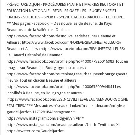
PRÉFECTURE DIJON - PROCÉDURES FNATH ET MAIRIES RECTORAT ET
EDUCATION NATIONALE - RFDB LES GAZELLES - RUGBY SNCF ET
TRAINS - SOCIÉTÉS - SPORT - SYLVIE GAUDEL-JARDOT - TELETHON...
** Mes pages Facebook : - Des nouvelles de Beaune, du Pays
Beaunois et de la Vallée de l'Ouche :
https://www.facebook.com/desnouvellesdebeaune/ Beaune et
Ailleurs : https://www.facebook.com/FOREVERBEAUNEETAILLEURS/
Beaune-et Ailleurs : https://www.facebook.com/BEAUNEETAILLEURS/
Le Canard Déchaîné de Beaune :
https://www.facebook.com/profile.php?id=100077926016983 Tout en
images sur Beaune en Bourgogne ou ailleurs :
https://www.facebook.com/toutenimagessurbeauneenbourgogneeta
illeurs/ Tout un chacun Beaune et ailleurs :
https://www.facebook.com/profile.php?id=100063500944841 Les
incivilités à Beaune, en Bourgogne et autres :
https://www.facebook.com/LESINCIVILITESABEAUNEENBOURGOGNE
ETAUTRES/ *** Mes autres réseaux : LinkedIn : linkedin.com/in/sylvie-
gaudel-jardot-117328184 Instagram : *
https://www.instagram.com/sidgym/?hl=fr *
https://www.instagram.com/beauneetailleurs/?hl=fr Twitter ou X :
https://twitter.com/GaudelJardot