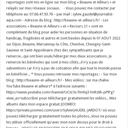
reportages sont mis en ligne sur mon blog « Beaune et Ailleurs » et
relayés sur mes réseaux sociaux. - Vous pouvez me contacter par
téléphone au: 07.66.47.93.76 – par mail : sylvie.gaudel@journalist-
wpa.com - Adresse du blog : http://beaune-et-ailleurs.fr/ - Les
associations « Beaune et Ailleurs » et « Recours 21 » sont en
complément du blog pour aider les personnes en situation de
handicap, fragilisées et autres et sont basées depuis le 01 AOUT 2022
sur Dijon, Beaune, Marsannay-la-Côte, Chenôve, Chevigny-Saint-
Sauveur et Saint-Appolinaire chez des sympathisants que je
remercie...qui ont bien voulu héberger mes deux associations. Je
remercie les bénévoles qui sont à mes côtés...il n'y a pas de
subventions car il n'y a pas de cotisation afin que tout le monde puisse
en bénéficier... * Vous pouvez retrouver mes reportages : - Sur mon
blog : http://beaune-et-ailleurs.fr/ - Mes vidéos : sur ma chaîne
YouTube Beaune et ailleurs* à l’adresse suivante :
https://www.youtube.com/channel/UCnr3x7mViq31mRz6h-pPlPg?
view_as=subscriber pour télécharger gratuitement les vidéos... Mes
albums dans mon espace gratuit JOOMEO:
https://private.joomeo.com/users/SylvieGAUDEL-JARDOT/ où vous
pouvez télécharger gratuitement toutes les photos...Vous ne pouvez
les utiliser officiellement qu'avec mon nom dessus pour le droit à