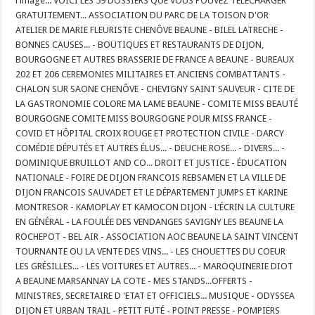
l'image... VOICI LES 59 DOSSIERS QUE VOUS POUVEZ TELECHARGER
GRATUITEMENT... ASSOCIATION DU PARC DE LA TOISON D'OR
ATELIER DE MARIE FLEURISTE CHENÔVE BEAUNE - BILEL LATRECHE -
BONNES CAUSES... - BOUTIQUES ET RESTAURANTS DE DIJON,
BOURGOGNE ET AUTRES BRASSERIE DE FRANCE A BEAUNE - BUREAUX
202 ET 206 CEREMONIES MILITAIRES ET ANCIENS COMBATTANTS -
CHALON SUR SAONE CHENÔVE - CHEVIGNY SAINT SAUVEUR - CITE DE
LA GASTRONOMIE COLORE MA LAME BEAUNE - COMITE MISS BEAUTÉ
BOURGOGNE COMITE MISS BOURGOGNE POUR MISS FRANCE -
COVID ET HÔPITAL CROIX ROUGE ET PROTECTION CIVILE - DARCY
COMÉDIE DÉPUTÉS ET AUTRES ÉLUS... - DEUCHE ROSE... - DIVERS... -
DOMINIQUE BRUILLOT AND CO... DROIT ET JUSTICE - ÉDUCATION
NATIONALE - FOIRE DE DIJON FRANCOIS REBSAMEN ET LA VILLE DE
DIJON FRANCOIS SAUVADET ET LE DÉPARTEMENT JUMPS ET KARINE
MONTRESOR - KAMOPLAY ET KAMOCON DIJON - L’ÉCRIN LA CULTURE
EN GÉNÉRAL - LA FOULÉE DES VENDANGES SAVIGNY LES BEAUNE LA
ROCHEPOT - BEL AIR - ASSOCIATION AOC BEAUNE LA SAINT VINCENT
TOURNANTE OU LA VENTE DES VINS... - LES CHOUETTES DU COEUR
LES GRÉSILLES... - LES VOITURES ET AUTRES... - MAROQUINERIE DIOT
A BEAUNE MARSANNAY LA COTE - MES STANDS...OFFERTS -
MINISTRES, SECRETAIRE D 'ETAT ET OFFICIELS... MUSIQUE - ODYSSEA
DIJON ET URBAN TRAIL - PETIT FUTÉ - POINT PRESSE - POMPIERS