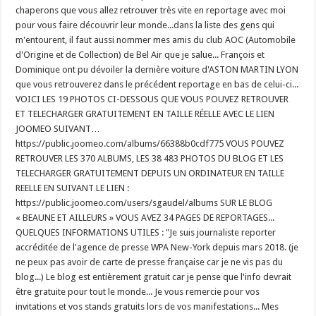
chaperons que vous allez retrouver très vite en reportage avec moi
pour vous faire découvrir leur monde...dans la liste des gens qui
m'entourent, il faut aussi nommer mes amis du club AOC (Automobile
d'Origine et de Collection) de Bel Air que je salue... François et
Dominique ont pu dévoiler la dernière voiture d'ASTON MARTIN LYON
que vous retrouverez dans le précédent reportage en bas de celui-ci...
VOICI LES 19 PHOTOS CI-DESSOUS QUE VOUS POUVEZ RETROUVER
ET TELECHARGER GRATUITEMENT EN TAILLE RÉELLE AVEC LE LIEN
JOOMEO SUIVANT…
https://public.joomeo.com/albums/66388b0cdf775 VOUS POUVEZ
RETROUVER LES 370 ALBUMS, LES 38 483 PHOTOS DU BLOG ET LES
TELECHARGER GRATUITEMENT DEPUIS UN ORDINATEUR EN TAILLE
REELLE EN SUIVANT LE LIEN :
https://public.joomeo.com/users/sgaudel/albums SUR LE BLOG
« BEAUNE ET AILLEURS » VOUS AVEZ 34 PAGES DE REPORTAGES...
QUELQUES INFORMATIONS UTILES : "Je suis journaliste reporter
accréditée de l'agence de presse WPA New-York depuis mars 2018. (je
ne peux pas avoir de carte de presse française car je ne vis pas du
blog...) Le blog est entièrement gratuit car je pense que l'info devrait
être gratuite pour tout le monde... Je vous remercie pour vos
invitations et vos stands gratuits lors de vos manifestations... Mes