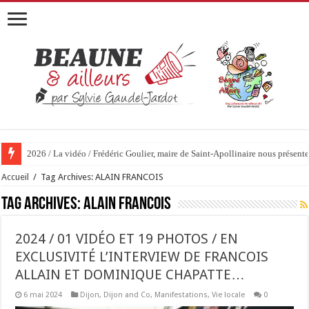
2026 / La vidéo / Frédéric Goulier, maire de Saint-Apollinaire nous prése
Accueil
/
Tag Archives: ALAIN FRANCOIS
Tag Archives:
ALAIN FRANCOIS
2024 / 01 VIDÉO ET 19 PHOTOS / EN
EXCLUSIVITÉ L’INTERVIEW DE FRANCOIS
ALLAIN ET DOMINIQUE CHAPATTE…
6 mai 2024
Dijon
,
Dijon and Co
,
Manifestations
,
Vie locale
0