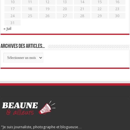
10
11
12
13
14
15
16
17
18
19
20
21
22
23
24
25
26
27
28
29
30
31
« Juil
Archives des articles…
Archives
des
articles…
“Je suis journaliste, photographe et blogueuse…