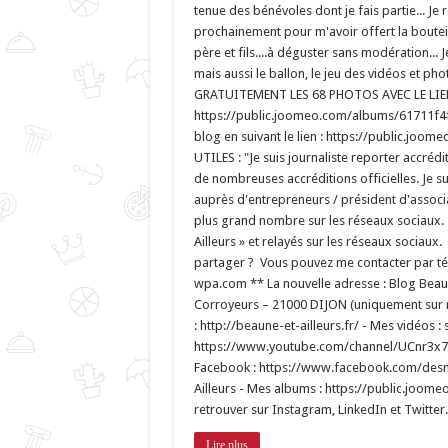
tenue des bénévoles dont je fais partie... Je
prochainement pour m'avoir offert la boutei
père et fils....à déguster sans modération... 
mais aussi le ballon, le jeu des vidéos et
GRATUITEMENT LES 68 PHOTOS AVEC LE LIE
https://public.joomeo.com/albums/61711f4f
blog en suivant le lien : https://public.
UTILES : "Je suis journaliste reporter accré
de nombreuses accréditions officielles. Je 
auprès d'entrepreneurs / président d'associa
plus grand nombre sur les réseaux sociaux.
Ailleurs » et relayés sur les réseaux socia
partager ? Vous pouvez me contacter par tél
wpa.com ** La nouvelle adresse : Blog Beaun
Corroyeurs – 21000 DIJON (uniquement sur 
: http://beaune-et-ailleurs.fr/ - Mes vidéos :
https://www.youtube.com/channel/UCnr3x7
Facebook : https://www.facebook.com/des
Ailleurs - Mes albums : https://public.joo
retrouver sur Instagram, LinkedIn et Twitter..
Lire plus