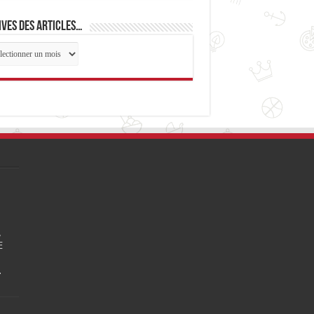
ves des articles…
ives
cles…
,
E
…