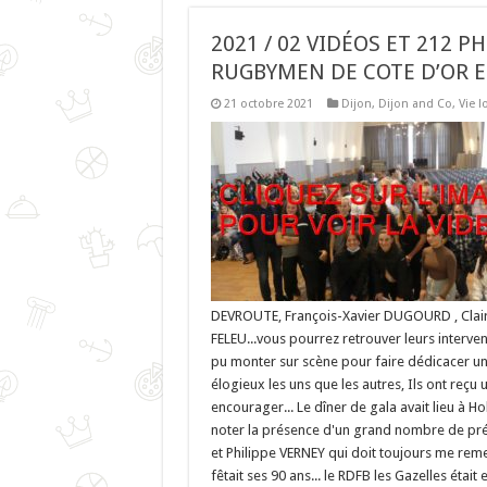
2021 / 02 VIDÉOS ET 212 P
RUGBYMEN DE COTE D’OR 
21 octobre 2021
Dijon
,
Dijon and Co
,
Vie l
DEVROUTE, François-Xavier DUGOURD , Clair
FELEU...vous pourrez retrouver leurs intervent
pu monter sur scène pour faire dédicacer une
élogieux les uns que les autres, Ils ont reçu 
encourager... Le dîner de gala avait lieu à Ho
noter la présence d'un grand nombre de pr
et Philippe VERNEY qui doit toujours me remett
fêtait ses 90 ans... le RDFB les Gazelles était