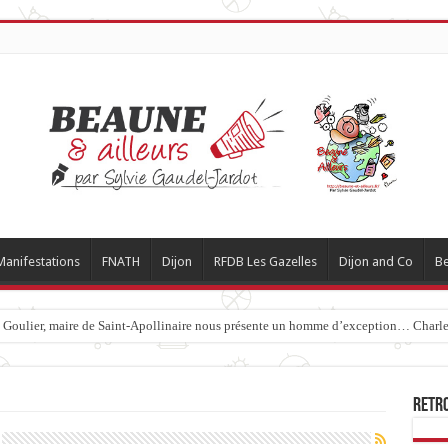
Manifestations
FNATH
Dijon
RFDB Les Gazelles
Dijon and Co
Be
c Goulier, maire de Saint-Apollinaire nous présente un homme d’exception… Charles
Retr