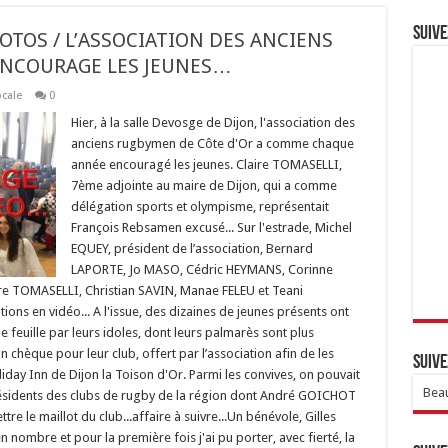
Suive
HOTOS / L’ASSOCIATION DES ANCIENS
ENCOURAGE LES JEUNES…
ocale
0
Hier, à la salle Devosge de Dijon, l'association des
anciens rugbymen de Côte d'Or a comme chaque
année encouragé les jeunes. Claire TOMASELLI,
7ème adjointe au maire de Dijon, qui a comme
délégation sports et olympisme, représentait
François Rebsamen excusé... Sur l'estrade, Michel
EQUEY, président de l’association, Bernard
LAPORTE, Jo MASO, Cédric HEYMANS, Corinne
e TOMASELLI, Christian SAVIN, Manae FELEU et Teani
ions en vidéo... A l'issue, des dizaines de jeunes présents ont
 feuille par leurs idoles, dont leurs palmarès sont plus
un chèque pour leur club, offert par l’association afin de les
Suive
liday Inn de Dijon la Toison d'Or. Parmi les convives, on pouvait
Beau
ésidents des clubs de rugby de la région dont André GOICHOT
re le maillot du club...affaire à suivre...Un bénévole, Gilles
 en nombre et pour la première fois j'ai pu porter, avec fierté, la