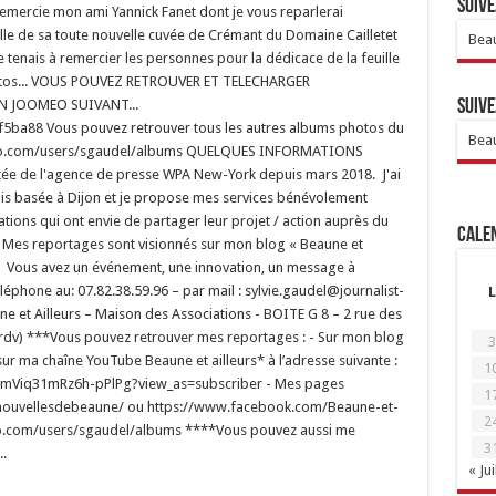
Suive
 remercie mon ami Yannick Fanet dont je vous reparlerai
lle de sa toute nouvelle cuvée de Crémant du Domaine Cailletet
Beau
Je tenais à remercier les personnes pour la dédicace de la feuille
 photos... VOUS POUVEZ RETROUVER ET TELECHARGER
N JOOMEO SUIVANT...
Suive
5ba88 Vous pouvez retrouver tous les autres albums photos du
Beau
joomeo.com/users/sgaudel/albums QUELQUES INFORMATIONS
ditée de l'agence de presse WPA New-York depuis mars 2018. J'ai
suis basée à Dijon et je propose mes services bénévolement
tions qui ont envie de partager leur projet / action auprès du
Calen
 Mes reportages sont visionnés sur mon blog « Beaune et
ux. Vous avez un événement, une innovation, un message à
éphone au: 07.82.38.59.96 – par mail : sylvie.gaudel@journalist-
L
e et Ailleurs – Maison des Associations - BOITE G 8 – 2 rue des
rdv) ***Vous pouvez retrouver mes reportages : - Sur mon blog
3
 sur ma chaîne YouTube Beaune et ailleurs* à l’adresse suivante :
1
mViq31mRz6h-pPlPg?view_as=subscriber - Mes pages
1
nouvellesdebeaune/ ou https://www.facebook.com/Beaune-et-
2
meo.com/users/sgaudel/albums ****Vous pouvez aussi me
3
.
« Jui