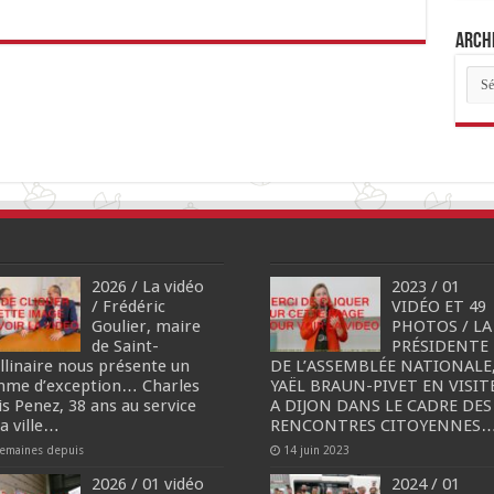
Archi
Arch
des
arti
2026 / La vidéo
2023 / 01
/ Frédéric
VIDÉO ET 49
Goulier, maire
PHOTOS / LA
de Saint-
PRÉSIDENTE
llinaire nous présente un
DE L’ASSEMBLÉE NATIONALE
me d’exception… Charles
YAËL BRAUN-PIVET EN VISIT
is Penez, 38 ans au service
A DIJON DANS LE CADRE DES
sa ville…
RENCONTRES CITOYENNES
semaines depuis
14 juin 2023
2026 / 01 vidéo
2024 / 01