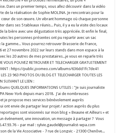
« Recherche » en procédés fermentaires, un pôle «
ise. Dans un premier temps, vous allez découvrir dans la vidéo
rte de la réalisation de Sophie MOLINA. Je rencontrais pour la
 son cœur de son œuvre. Un vibrant hommage où chaque personne
er dans ses 5 tableaux réunis... Puis, il y a eu la visite des locaux
de la bière avec une dégustation très appréciée. Et enfin le final,
 Toutes les personnes présentes ont pu repartir avec un sac
e la gamme... Vous pourrez retrouver Brasserie de France,
 26 et 27 novembre 2022 sur leurs stands dans mon espace à la
c les 20 autres de mes prestataires...je vous en reparle très
 QUE VOUS POUVEZ RETROUVER ET TELECHARGER GRATUITEMENT
VANT : https://public.joomeo.com/albums/636dd1fc7de41
 LES 23 963 PHOTOS DU BLOG ET TELECHARGER TOUTES LES
 SUIVANT LE LIEN :
lbums QUELQUES INFORMATIONS UTILES : "Je suis journaliste
 WPA New-York depuis mars 2018. J'ai de nombreuses
jon et je propose mes services bénévolement auprès
ui ont envie de partager leur projet / action auprès du plus
eportages sont visionnés sur mon blog « Beaune et Ailleurs » et
 un événement, une innovation, un message à partager ? Vous
.47.93.76 – par mail : sylvie.gaudel@journalist-wpa.com
son de la Vie Associative - 7 rue de Longvic - 21300 Chenôve...