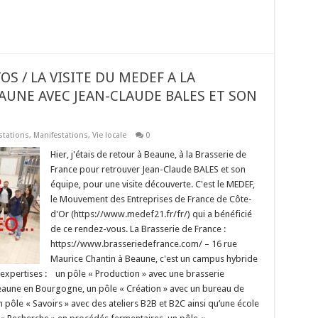
TOS / LA VISITE DU MEDEF A LA
EAUNE AVEC JEAN-CLAUDE BALES ET SON
stations
,
Manifestations
,
Vie locale
0
Hier, j'étais de retour à Beaune, à la Brasserie de
France pour retrouver Jean-Claude BALES et son
équipe, pour une visite découverte. C'est le MEDEF,
le Mouvement des Entreprises de France de Côte-
d'Or (https://www.medef21.fr/fr/) qui a bénéficié
de ce rendez-vous. La Brasserie de France :
https://www.brasseriedefrance.com/ – 16 rue
Maurice Chantin à Beaune, c'est un campus hybride
 5 expertises : un pôle « Production » avec une brasserie
eaune en Bourgogne, un pôle « Création » avec un bureau de
 pôle « Savoirs » avec des ateliers B2B et B2C ainsi qu’une école