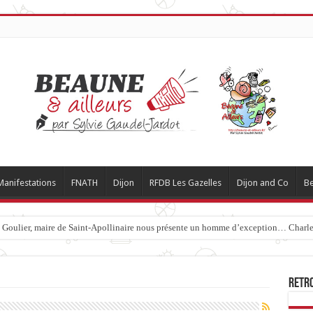
Manifestations
FNATH
Dijon
RFDB Les Gazelles
Dijon and Co
Be
c Goulier, maire de Saint-Apollinaire nous présente un homme d’exception… Charles
Retr