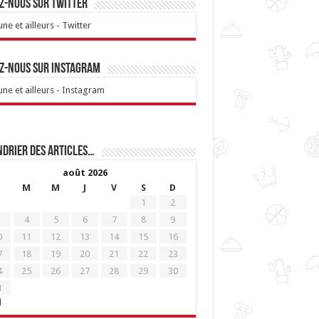
z-nous sur Twitter
ne et ailleurs - Twitter
z-nous sur Instagram
ne et ailleurs - Instagram
drier des articles…
août 2026
M
M
J
V
S
D
1
2
4
5
6
7
8
9
0
11
12
13
14
15
16
7
18
19
20
21
22
23
4
25
26
27
28
29
30
1
l