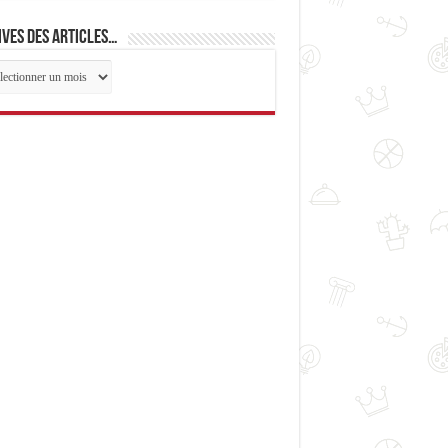
ves des articles…
ives
cles…