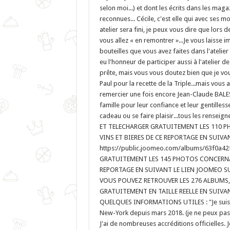
selon moi...) et dont les écrits dans les maga
reconnues... Cécile, c'est elle qui avec ses 
atelier sera fini, je peux vous dire que lors 
vous allez « en remontrer »...Je vous laisse
bouteilles que vous avez faites dans l'atelier
eu l'honneur de participer aussi à l'atelier 
prête, mais vous vous doutez bien que je vou
Paul pour la recette de la Triple...mais vous a
remercier une fois encore Jean-Claude BALES
famille pour leur confiance et leur gentillesse
cadeau ou se faire plaisir...tous les rense
ET TELECHARGER GRATUITEMENT LES 110 PH
VINS ET BIERES DE CE REPORTAGE EN SUIVA
https://public.joomeo.com/albums/63f0a
GRATUITEMENT LES 145 PHOTOS CONCERNANT
REPORTAGE EN SUIVANT LE LIEN JOOMEO SUI
VOUS POUVEZ RETROUVER LES 276 ALBUMS, 
GRATUITEMENT EN TAILLE REELLE EN SUIVANT
QUELQUES INFORMATIONS UTILES : "Je suis j
New-York depuis mars 2018. (je ne peux pas a
J'ai de nombreuses accréditions officielles.