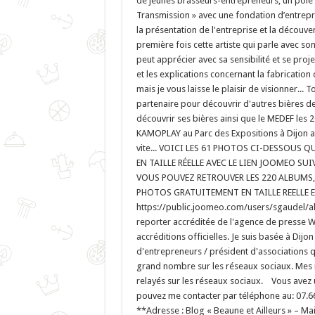
de jeunes brasseurs-entrepreneurs, un pôle 
Transmission » avec une fondation d’entrepr
la présentation de l'entreprise et la découve
première fois cette artiste qui parle avec
peut apprécier avec sa sensibilité et se projet
et les explications concernant la fabrication 
mais je vous laisse le plaisir de visionner...
partenaire pour découvrir d'autres bières d
découvrir ses bières ainsi que le MEDEF les
KAMOPLAY au Parc des Expositions à Dijon ave
vite... VOICI LES 61 PHOTOS CI-DESSOUS
EN TAILLE RÉELLE AVEC LE LIEN JOOMEO SUI
VOUS POUVEZ RETROUVER LES 220 ALBUMS,
PHOTOS GRATUITEMENT EN TAILLE REELLE EN
https://public.joomeo.com/users/sgaudel/a
reporter accréditée de l'agence de presse
accréditions officielles. Je suis basée à Di
d'entrepreneurs / président d'associations q
grand nombre sur les réseaux sociaux. Mes r
relayés sur les réseaux sociaux. Vous avez
pouvez me contacter par téléphone au: 07.66
**Adresse : Blog « Beaune et Ailleurs » – Mai