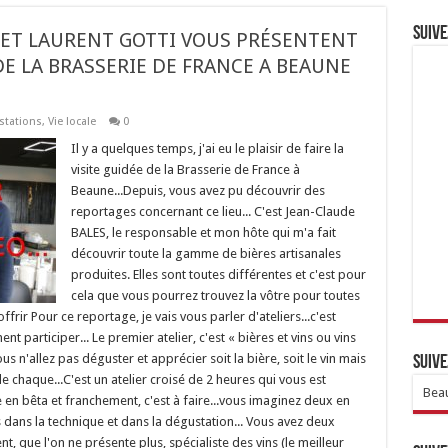
Suive
E ET LAURENT GOTTI VOUS PRÉSENTENT
DE LA BRASSERIE DE FRANCE A BEAUNE
stations
,
Vie locale
0
Il y a quelques temps, j'ai eu le plaisir de faire la
visite guidée de la Brasserie de France à
Beaune...Depuis, vous avez pu découvrir des
reportages concernant ce lieu... C'est Jean-Claude
BALES, le responsable et mon hôte qui m'a fait
découvrir toute la gamme de bières artisanales
produites. Elles sont toutes différentes et c'est pour
cela que vous pourrez trouvez la vôtre pour toutes
'offrir Pour ce reportage, je vais vous parler d'ateliers...c'est
t participer... Le premier atelier, c'est « bières et vins ou vins
s n'allez pas déguster et apprécier soit la bière, soit le vin mais
Suive
 chaque...C'est un atelier croisé de 2 heures qui vous est
Beau
 en bêta et franchement, c'est à faire...vous imaginez deux en
dans la technique et dans la dégustation... Vous avez deux
nt, que l'on ne présente plus, spécialiste des vins (le meilleur