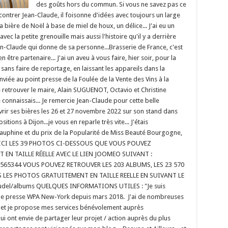
des goûts hors du commun. Si vous ne savez pas ce
ncontrer Jean-Claude, il foisonne d'idées avec toujours un large
a bière de Noël à base de miel de houx, un délice... J'ai eu un
c la petite grenouille mais aussi l'histoire qu'il y a derrière
n-Claude qui donne de sa personne...Brasserie de France, c'est
n être partenaire... J'ai un aveu à vous faire, hier soir, pour la
e sans faire de reportage, en laissant les appareils dans la
viée au point presse de la Foulée de la Vente des Vins à la
e retrouver le maire, Alain SUGUENOT, Octavio et Christine
onnaissais... Je remercie Jean-Claude pour cette belle
vrir ses bières les 26 et 27 novembre 2022 sur son stand dans
ons à Dijon...je vous en reparle très vite... J'étais
auphine et du prix de la Popularité de Miss Beauté Bourgogne,
VOICI LES 39 PHOTOS CI-DESSOUS QUE VOUS POUVEZ
EN TAILLE RÉELLE AVEC LE LIEN JOOMEO SUIVANT :
9565344 VOUS POUVEZ RETROUVER LES 203 ALBUMS, LES 23 570
LES PHOTOS GRATUITEMENT EN TAILLE REELLE EN SUIVANT LE
gaudel/albums QUELQUES INFORMATIONS UTILES : "Je suis
e de presse WPA New-York depuis mars 2018. J'ai de nombreuses
jon et je propose mes services bénévolement auprès
ui ont envie de partager leur projet / action auprès du plus