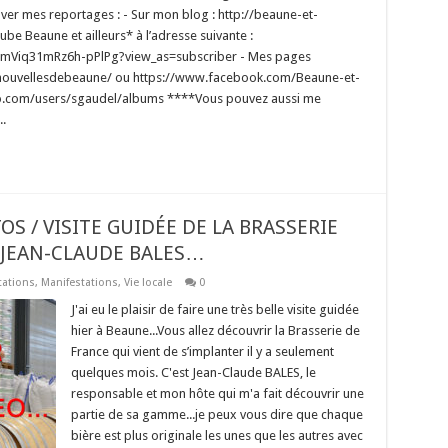
er mes reportages : - Sur mon blog : http://beaune-et-
ube Beaune et ailleurs* à l’adresse suivante :
mViq31mRz6h-pPlPg?view_as=subscriber - Mes pages
nouvellesdebeaune/ ou https://www.facebook.com/Beaune-et-
meo.com/users/sgaudel/albums ****Vous pouvez aussi me
.
TOS / VISITE GUIDÉE DE LA BRASSERIE
 JEAN-CLAUDE BALES…
tations
,
Manifestations
,
Vie locale
0
J'ai eu le plaisir de faire une très belle visite guidée
hier à Beaune...Vous allez découvrir la Brasserie de
France qui vient de s’implanter il y a seulement
quelques mois. C'est Jean-Claude BALES, le
responsable et mon hôte qui m'a fait découvrir une
partie de sa gamme...je peux vous dire que chaque
bière est plus originale les unes que les autres avec