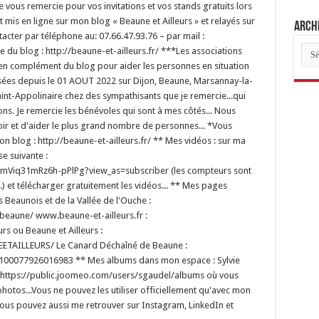
Je vous remercie pour vos invitations et vos stands gratuits lors
 mis en ligne sur mon blog « Beaune et Ailleurs » et relayés sur
Archi
ter par téléphone au: 07.66.47.93.76 – par mail :
Arch
du blog : http://beaune-et-ailleurs.fr/ ***Les associations
des
t en complément du blog pour aider les personnes en situation
arti
basées depuis le 01 AOUT 2022 sur Dijon, Beaune, Marsannay-la-
int-Appolinaire chez des sympathisants que je remercie...qui
ns. Je remercie les bénévoles qui sont à mes côtés... Nous
oir et d'aider le plus grand nombre de personnes... *Vous
 blog : http://beaune-et-ailleurs.fr/ ** Mes vidéos : sur ma
e suivante :
mViq31mRz6h-pPlPg?view_as=subscriber (les compteurs sont
.) et télécharger gratuitement les vidéos... ** Mes pages
Beaunois et de la Vallée de l'Ouche :
eaune/ www.beaune-et-ailleurs.fr :
s ou Beaune et Ailleurs :
TAILLEURS/ Le Canard Déchaîné de Beaune :
100077926016983 ** Mes albums dans mon espace : Sylvie
 : https://public.joomeo.com/users/sgaudel/albums où vous
hotos...Vous ne pouvez les utiliser officiellement qu'avec mon
Vous pouvez aussi me retrouver sur Instagram, LinkedIn et