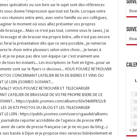
Suive
zines spécialisés ou son livre sur le sujet sont des références
Beau
mots vous donne l'impression que tout est facile. Lorsque votre
de vos réunions entre amis, avec votre famille ou vos collègues,
 imaginer le moment où vous allez présenter vos propres
Suive
 de brassage... Mais ce n'est pas tout, comme vous le savez, j'ai
de brassage et de brasser ma propre bière...elle n'est pas encore
Beau
s ferai la présentation dès que ce sera possible...Je remercie
urez le choix entre plusieurs selon votre choix... Je tenais à
 et je ne peux pas dire son équipe car c'est vraiment une
 de tous les instants... Les inscriptions se font en ligne...pour un
Calen
ignements sont sur le flyers ci-dessous... VOUS POUVEZ RETROUVER
OTOS CONCERNANT L'ATELIER BETA DE BIERES ET VINS OU
L
NT LE LIEN JOOMEO SUIVANT...
42fa9a21 VOUS POUVEZ RETROUVER ET TELECHARGER
3
 L'ATELIER DE BRASSAGE DE VOTRE PROPRE BIERE DE CE
VANT... https://public.joomeo.com/albums/63e94d8f852c8
1
LES 26 873 PHOTOS DU BLOG ET LES TELECHARGER
1
 LE LIEN : https://public.joomeo.com/users/sgaudel/albums
2
ournaliste reporter accréditée de l'agence de presse WPA
3
voir de carte de presse française car je ne vis pas du blog...)
« Jui
 Je suis basée à Dijon et je propose mes services bénévolement et