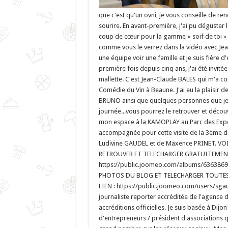
que c'est qu'un ovni, je vous conseille de re
sourire. En avant-première, j'ai pu déguster l
coup de cœur pour la gamme « soif de toi » ave
comme vous le verrez dans la vidéo avec Jea
une équipe voir une famille et je suis fière d'e
première fois depuis cinq ans, j'ai été invité
mallette. C'est Jean-Claude BALES qui m'a con
Comédie du Vin à Beaune. J'ai eu la plaisir d
BRUNO ainsi que quelques personnes que je c
journée...vous pourrez le retrouver et décou
mon espace à la KAMOPLAY au Parc des Expositi
accompagnée pour cette visite de la 3ème d
Ludivine GAUDEL et de Maxence PRINET. 
RETROUVER ET TELECHARGER GRATUITEMENT 
https://public.joomeo.com/albums/636386
PHOTOS DU BLOG ET TELECHARGER TOUTES 
LIEN : https://public.joomeo.com/users/s
journaliste reporter accréditée de l'agenc
accréditions officielles. Je suis basée à Di
d'entrepreneurs / président d'associations q