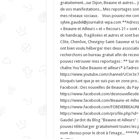
gratuitement...sur Dijon, Beaune et autres... 
de vos manifestations... Mes reportages sont
mes réseaux sociaux. Vous pouvez me contac
sylvie.gaudel@journalist-wpa.com **Adresse 
« Beaune et Ailleurs » et « Recours 21 » son
de handicap, fragilisées et autres et sont 
Côte, Chenôve, Chevigny-Saint-Sauveur et Sa
ont bien voulu héberger mes deux associatio
recherchons un bureau gratuit afin de recev
pouvez retrouver mes reportages : ** Sur mon
chaîne YouTube Beaune et ailleurs* à l’adress
https://www.youtube.com/channel/UCnr3x7
bloqués tant que je en suis pas en zone pro..
Facebook : Des nouvelles de Beaune, du Pays 
https://www.facebook.com/desnouvellesdeb
https://www.facebook.com/Beaune-et-Ailleur
https://www.facebook.com/FOREVERBEAUNEE
https://www.facebook.com/profile.php?id=
Gaudel-Jardot du Blog "Beaune et Ailleurs"
pouvez télécharger gratuitement toutes les p
nom dessus pour le droit à l'image... *****