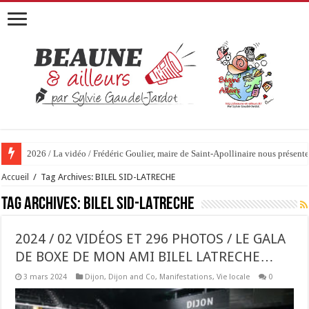
2026 / La vidéo / Frédéric Goulier, maire de Saint-Apollinaire nous prése
2026 / 01 vidéo et 51 photos / « JE T’ACCUSE »…ET MAINTENANT 
Accueil
/
Tag Archives: BILEL SID-LATRECHE
Tag Archives:
BILEL SID-LATRECHE
2024 / 02 VIDÉOS ET 296 PHOTOS / LE GALA
DE BOXE DE MON AMI BILEL LATRECHE…
3 mars 2024
Dijon
,
Dijon and Co
,
Manifestations
,
Vie locale
0