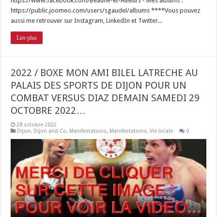
https://www.facebook.com/Beaune-et-Ailleurs - Mes albums :
https://public.joomeo.com/users/sgaudel/albums ****Vous pouvez
aussi me retrouver sur Instagram, LinkedIn et Twitter...
Lire plus
2022 / BOXE MON AMI BILEL LATRECHE AU
PALAIS DES SPORTS DE DIJON POUR UN
COMBAT VERSUS DIAZ DEMAIN SAMEDI 29
OCTOBRE 2022…
28 octobre 2022
Dijon
,
Dijon and Co
,
Manifestations
,
Manifestations
,
Vie locale
0