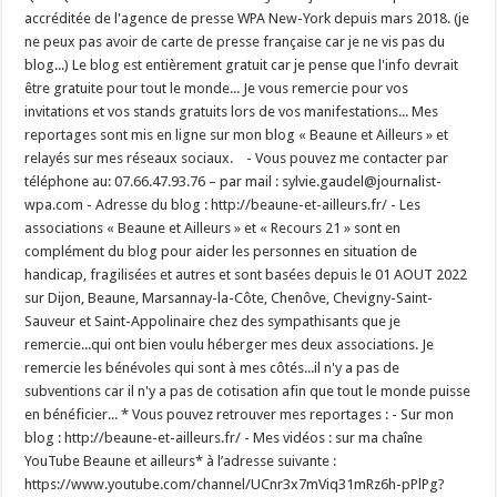
accréditée de l'agence de presse WPA New-York depuis mars 2018. (je
ne peux pas avoir de carte de presse française car je ne vis pas du
blog...) Le blog est entièrement gratuit car je pense que l'info devrait
être gratuite pour tout le monde... Je vous remercie pour vos
invitations et vos stands gratuits lors de vos manifestations... Mes
reportages sont mis en ligne sur mon blog « Beaune et Ailleurs » et
relayés sur mes réseaux sociaux. - Vous pouvez me contacter par
téléphone au: 07.66.47.93.76 – par mail : sylvie.gaudel@journalist-
wpa.com - Adresse du blog : http://beaune-et-ailleurs.fr/ - Les
associations « Beaune et Ailleurs » et « Recours 21 » sont en
complément du blog pour aider les personnes en situation de
handicap, fragilisées et autres et sont basées depuis le 01 AOUT 2022
sur Dijon, Beaune, Marsannay-la-Côte, Chenôve, Chevigny-Saint-
Sauveur et Saint-Appolinaire chez des sympathisants que je
remercie...qui ont bien voulu héberger mes deux associations. Je
remercie les bénévoles qui sont à mes côtés...il n'y a pas de
subventions car il n'y a pas de cotisation afin que tout le monde puisse
en bénéficier... * Vous pouvez retrouver mes reportages : - Sur mon
blog : http://beaune-et-ailleurs.fr/ - Mes vidéos : sur ma chaîne
YouTube Beaune et ailleurs* à l’adresse suivante :
https://www.youtube.com/channel/UCnr3x7mViq31mRz6h-pPlPg?