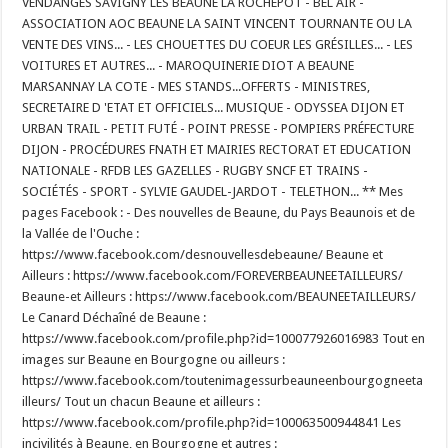
VENDANGES SAVIGNY LES BEAUNE LA ROCHEPOT - BEL AIR -
ASSOCIATION AOC BEAUNE LA SAINT VINCENT TOURNANTE OU LA
VENTE DES VINS... - LES CHOUETTES DU COEUR LES GRÉSILLES... - LES
VOITURES ET AUTRES... - MAROQUINERIE DIOT A BEAUNE
MARSANNAY LA COTE - MES STANDS...OFFERTS - MINISTRES,
SECRETAIRE D 'ETAT ET OFFICIELS... MUSIQUE - ODYSSEA DIJON ET
URBAN TRAIL - PETIT FUTÉ - POINT PRESSE - POMPIERS PRÉFECTURE
DIJON - PROCÉDURES FNATH ET MAIRIES RECTORAT ET EDUCATION
NATIONALE - RFDB LES GAZELLES - RUGBY SNCF ET TRAINS -
SOCIÉTÉS - SPORT - SYLVIE GAUDEL-JARDOT - TELETHON... ** Mes
pages Facebook : - Des nouvelles de Beaune, du Pays Beaunois et de
la Vallée de l'Ouche :
https://www.facebook.com/desnouvellesdebeaune/ Beaune et
Ailleurs : https://www.facebook.com/FOREVERBEAUNEETAILLEURS/
Beaune-et Ailleurs : https://www.facebook.com/BEAUNEETAILLEURS/
Le Canard Déchaîné de Beaune :
https://www.facebook.com/profile.php?id=100077926016983 Tout en
images sur Beaune en Bourgogne ou ailleurs :
https://www.facebook.com/toutenimagessurbeauneenbourgogneeta
illeurs/ Tout un chacun Beaune et ailleurs :
https://www.facebook.com/profile.php?id=100063500944841 Les
incivilités à Beaune, en Bourgogne et autres :