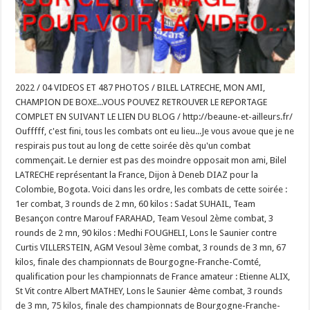
2022 / 04 VIDEOS ET 487 PHOTOS / BILEL LATRECHE, MON AMI,
CHAMPION DE BOXE...VOUS POUVEZ RETROUVER LE REPORTAGE
COMPLET EN SUIVANT LE LIEN DU BLOG / http://beaune-et-ailleurs.fr/
Oufffff, c'est fini, tous les combats ont eu lieu...Je vous avoue que je ne
respirais pus tout au long de cette soirée dès qu'un combat
commençait. Le dernier est pas des moindre opposait mon ami, Bilel
LATRECHE représentant la France, Dijon à Deneb DIAZ pour la
Colombie, Bogota. Voici dans les ordre, les combats de cette soirée :
1er combat, 3 rounds de 2 mn, 60 kilos : Sadat SUHAIL, Team
Besançon contre Marouf FARAHAD, Team Vesoul 2ème combat, 3
rounds de 2 mn, 90 kilos : Medhi FOUGHELI, Lons le Saunier contre
Curtis VILLERSTEIN, AGM Vesoul 3ème combat, 3 rounds de 3 mn, 67
kilos, finale des championnats de Bourgogne-Franche-Comté,
qualification pour les championnats de France amateur : Etienne ALIX,
St Vit contre Albert MATHEY, Lons le Saunier 4ème combat, 3 rounds
de 3 mn, 75 kilos, finale des championnats de Bourgogne-Franche-