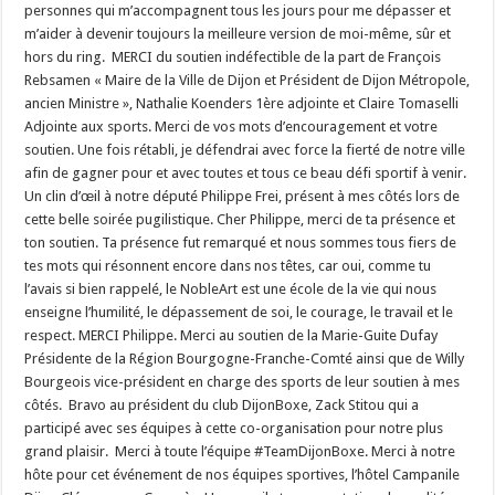
personnes qui m’accompagnent tous les jours pour me dépasser et
m’aider à devenir toujours la meilleure version de moi-même, sûr et
hors du ring. MERCI du soutien indéfectible de la part de François
Rebsamen « Maire de la Ville de Dijon et Président de Dijon Métropole,
ancien Ministre », Nathalie Koenders 1ère adjointe et Claire Tomaselli
Adjointe aux sports. Merci de vos mots d’encouragement et votre
soutien. Une fois rétabli, je défendrai avec force la fierté de notre ville
afin de gagner pour et avec toutes et tous ce beau défi sportif à venir.
Un clin d’œil à notre député Philippe Frei, présent à mes côtés lors de
cette belle soirée pugilistique. Cher Philippe, merci de ta présence et
ton soutien. Ta présence fut remarqué et nous sommes tous fiers de
tes mots qui résonnent encore dans nos têtes, car oui, comme tu
l’avais si bien rappelé, le NobleArt est une école de la vie qui nous
enseigne l’humilité, le dépassement de soi, le courage, le travail et le
respect. MERCI Philippe. Merci au soutien de la Marie-Guite Dufay
Présidente de la Région Bourgogne-Franche-Comté ainsi que de Willy
Bourgeois vice-président en charge des sports de leur soutien à mes
côtés. Bravo au président du club DijonBoxe, Zack Stitou qui a
participé avec ses équipes à cette co-organisation pour notre plus
grand plaisir. Merci à toute l’équipe #TeamDijonBoxe. Merci à notre
hôte pour cet événement de nos équipes sportives, l’hôtel Campanile