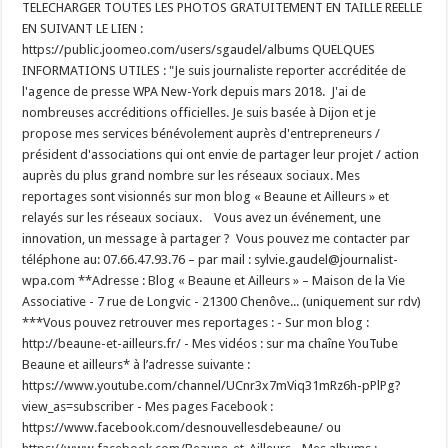
TELECHARGER TOUTES LES PHOTOS GRATUITEMENT EN TAILLE REELLE
EN SUIVANT LE LIEN :
https://public.joomeo.com/users/sgaudel/albums QUELQUES
INFORMATIONS UTILES : "Je suis journaliste reporter accréditée de
l'agence de presse WPA New-York depuis mars 2018. J'ai de
nombreuses accréditions officielles. Je suis basée à Dijon et je
propose mes services bénévolement auprès d'entrepreneurs /
président d'associations qui ont envie de partager leur projet / action
auprès du plus grand nombre sur les réseaux sociaux. Mes
reportages sont visionnés sur mon blog « Beaune et Ailleurs » et
relayés sur les réseaux sociaux. Vous avez un événement, une
innovation, un message à partager ? Vous pouvez me contacter par
téléphone au: 07.66.47.93.76 – par mail : sylvie.gaudel@journalist-
wpa.com **Adresse : Blog « Beaune et Ailleurs » – Maison de la Vie
Associative - 7 rue de Longvic - 21300 Chenôve... (uniquement sur rdv)
***Vous pouvez retrouver mes reportages : - Sur mon blog :
http://beaune-et-ailleurs.fr/ - Mes vidéos : sur ma chaîne YouTube
Beaune et ailleurs* à l’adresse suivante :
https://www.youtube.com/channel/UCnr3x7mViq31mRz6h-pPlPg?
view_as=subscriber - Mes pages Facebook :
https://www.facebook.com/desnouvellesdebeaune/ ou