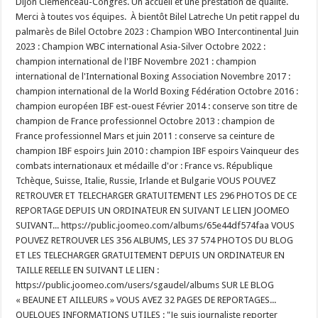
Dijon Clémenceau-Congrès. Un accueil et une prestation de qualité.
Merci à toutes vos équipes. À bientôt Bilel Latreche Un petit rappel du
palmarès de Bilel Octobre 2023 : Champion WBO Intercontinental Juin
2023 : Champion WBC international Asia-Silver Octobre 2022 :
champion international de l'IBF Novembre 2021 : champion
international de l'International Boxing Association Novembre 2017 :
champion international de la World Boxing Fédération Octobre 2016 :
champion européen IBF est-ouest Février 2014 : conserve son titre de
champion de France professionnel Octobre 2013 : champion de
France professionnel Mars et juin 2011 : conserve sa ceinture de
champion IBF espoirs Juin 2010 : champion IBF espoirs Vainqueur des
combats internationaux et médaille d'or : France vs. République
Tchèque, Suisse, Italie, Russie, Irlande et Bulgarie VOUS POUVEZ
RETROUVER ET TELECHARGER GRATUITEMENT LES 296 PHOTOS DE CE
REPORTAGE DEPUIS UN ORDINATEUR EN SUIVANT LE LIEN JOOMEO
SUIVANT... https://public.joomeo.com/albums/65e44df574faa VOUS
POUVEZ RETROUVER LES 356 ALBUMS, LES 37 574 PHOTOS DU BLOG
ET LES TELECHARGER GRATUITEMENT DEPUIS UN ORDINATEUR EN
TAILLE REELLE EN SUIVANT LE LIEN :
https://public.joomeo.com/users/sgaudel/albums SUR LE BLOG
« BEAUNE ET AILLEURS » VOUS AVEZ 32 PAGES DE REPORTAGES...
QUELQUES INFORMATIONS UTILES : "Je suis journaliste reporter