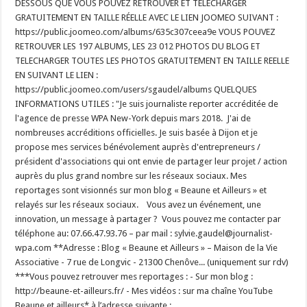
DESSOUS QUE VOUS POUVEZ RETROUVER ET TELECHARGER
GRATUITEMENT EN TAILLE RÉELLE AVEC LE LIEN JOOMEO SUIVANT :
https://public.joomeo.com/albums/635c307ceea9e VOUS POUVEZ
RETROUVER LES 197 ALBUMS, LES 23 012 PHOTOS DU BLOG ET
TELECHARGER TOUTES LES PHOTOS GRATUITEMENT EN TAILLE REELLE
EN SUIVANT LE LIEN :
https://public.joomeo.com/users/sgaudel/albums QUELQUES
INFORMATIONS UTILES : "Je suis journaliste reporter accréditée de
l'agence de presse WPA New-York depuis mars 2018. J'ai de
nombreuses accréditions officielles. Je suis basée à Dijon et je
propose mes services bénévolement auprès d'entrepreneurs /
président d'associations qui ont envie de partager leur projet / action
auprès du plus grand nombre sur les réseaux sociaux. Mes
reportages sont visionnés sur mon blog « Beaune et Ailleurs » et
relayés sur les réseaux sociaux. Vous avez un événement, une
innovation, un message à partager ? Vous pouvez me contacter par
téléphone au: 07.66.47.93.76 – par mail : sylvie.gaudel@journalist-
wpa.com **Adresse : Blog « Beaune et Ailleurs » – Maison de la Vie
Associative - 7 rue de Longvic - 21300 Chenôve... (uniquement sur rdv)
***Vous pouvez retrouver mes reportages : - Sur mon blog :
http://beaune-et-ailleurs.fr/ - Mes vidéos : sur ma chaîne YouTube
Beaune et ailleurs* à l’adresse suivante :