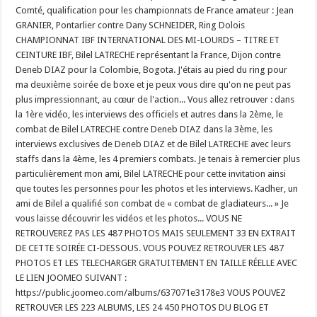
Comté, qualification pour les championnats de France amateur : Jean
GRANIER, Pontarlier contre Dany SCHNEIDER, Ring Dolois
CHAMPIONNAT IBF INTERNATIONAL DES MI-LOURDS – TITRE ET
CEINTURE IBF, Bilel LATRECHE représentant la France, Dijon contre
Deneb DIAZ pour la Colombie, Bogota. J'étais au pied du ring pour
ma deuxième soirée de boxe et je peux vous dire qu'on ne peut pas
plus impressionnant, au cœur de l'action... Vous allez retrouver : dans
la 1ère vidéo, les interviews des officiels et autres dans la 2ème, le
combat de Bilel LATRECHE contre Deneb DIAZ dans la 3ème, les
interviews exclusives de Deneb DIAZ et de Bilel LATRECHE avec leurs
staffs dans la 4ème, les 4 premiers combats. Je tenais à remercier plus
particulièrement mon ami, Bilel LATRECHE pour cette invitation ainsi
que toutes les personnes pour les photos et les interviews. Kadher, un
ami de Bilel a qualifié son combat de « combat de gladiateurs... » Je
vous laisse découvrir les vidéos et les photos... VOUS NE
RETROUVEREZ PAS LES 487 PHOTOS MAIS SEULEMENT 33 EN EXTRAIT
DE CETTE SOIRÉE CI-DESSOUS. VOUS POUVEZ RETROUVER LES 487
PHOTOS ET LES TELECHARGER GRATUITEMENT EN TAILLE RÉELLE AVEC
LE LIEN JOOMEO SUIVANT :
https://public.joomeo.com/albums/637071e3178e3 VOUS POUVEZ
RETROUVER LES 223 ALBUMS, LES 24 450 PHOTOS DU BLOG ET