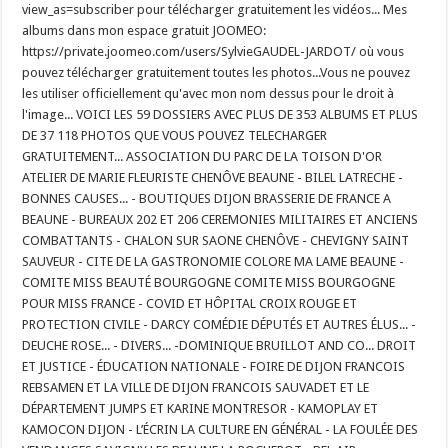
view_as=subscriber pour télécharger gratuitement les vidéos... Mes
albums dans mon espace gratuit JOOMEO:
https://private.joomeo.com/users/SylvieGAUDEL-JARDOT/ où vous
pouvez télécharger gratuitement toutes les photos...Vous ne pouvez
les utiliser officiellement qu'avec mon nom dessus pour le droit à
l'image... VOICI LES 59 DOSSIERS AVEC PLUS DE 353 ALBUMS ET PLUS
DE 37 118 PHOTOS QUE VOUS POUVEZ TELECHARGER
GRATUITEMENT... ASSOCIATION DU PARC DE LA TOISON D'OR
ATELIER DE MARIE FLEURISTE CHENÔVE BEAUNE - BILEL LATRECHE -
BONNES CAUSES... - BOUTIQUES DIJON BRASSERIE DE FRANCE A
BEAUNE - BUREAUX 202 ET 206 CEREMONIES MILITAIRES ET ANCIENS
COMBATTANTS - CHALON SUR SAONE CHENÔVE - CHEVIGNY SAINT
SAUVEUR - CITE DE LA GASTRONOMIE COLORE MA LAME BEAUNE -
COMITE MISS BEAUTÉ BOURGOGNE COMITE MISS BOURGOGNE
POUR MISS FRANCE - COVID ET HÔPITAL CROIX ROUGE ET
PROTECTION CIVILE - DARCY COMÉDIE DÉPUTÉS ET AUTRES ÉLUS... -
DEUCHE ROSE... - DIVERS... -DOMINIQUE BRUILLOT AND CO... DROIT
ET JUSTICE - ÉDUCATION NATIONALE - FOIRE DE DIJON FRANCOIS
REBSAMEN ET LA VILLE DE DIJON FRANCOIS SAUVADET ET LE
DÉPARTEMENT JUMPS ET KARINE MONTRESOR - KAMOPLAY ET
KAMOCON DIJON - L’ÉCRIN LA CULTURE EN GÉNÉRAL - LA FOULÉE DES