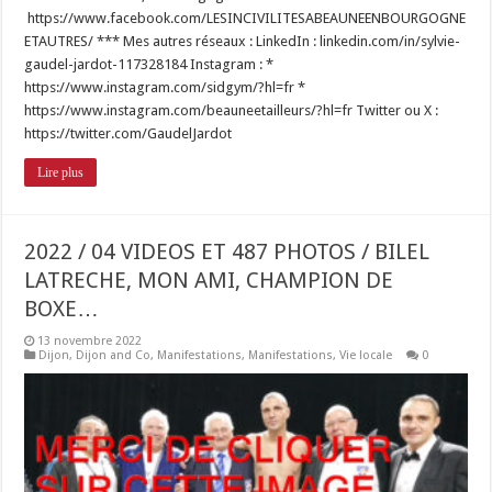
https://www.facebook.com/LESINCIVILITESABEAUNEENBOURGOGNE
ETAUTRES/ *** Mes autres réseaux : LinkedIn : linkedin.com/in/sylvie-
gaudel-jardot-117328184 Instagram : *
https://www.instagram.com/sidgym/?hl=fr *
https://www.instagram.com/beauneetailleurs/?hl=fr Twitter ou X :
https://twitter.com/GaudelJardot
Lire plus
2022 / 04 VIDEOS ET 487 PHOTOS / BILEL
LATRECHE, MON AMI, CHAMPION DE
BOXE…
13 novembre 2022
Dijon
,
Dijon and Co
,
Manifestations
,
Manifestations
,
Vie locale
0