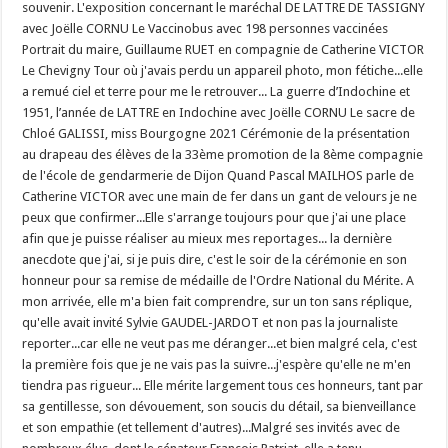
souvenir. L'exposition concernant le maréchal DE LATTRE DE TASSIGNY
avec Joëlle CORNU Le Vaccinobus avec 198 personnes vaccinées
Portrait du maire, Guillaume RUET en compagnie de Catherine VICTOR
Le Chevigny Tour où j'avais perdu un appareil photo, mon fétiche...elle
a remué ciel et terre pour me le retrouver... La guerre d’Indochine et
1951, l’année de LATTRE en Indochine avec Joëlle CORNU Le sacre de
Chloé GALISSI, miss Bourgogne 2021 Cérémonie de la présentation
au drapeau des élèves de la 33ème promotion de la 8ème compagnie
de l'école de gendarmerie de Dijon Quand Pascal MAILHOS parle de
Catherine VICTOR avec une main de fer dans un gant de velours je ne
peux que confirmer...Elle s'arrange toujours pour que j'ai une place
afin que je puisse réaliser au mieux mes reportages... la dernière
anecdote que j'ai, si je puis dire, c'est le soir de la cérémonie en son
honneur pour sa remise de médaille de l'Ordre National du Mérite. A
mon arrivée, elle m'a bien fait comprendre, sur un ton sans réplique,
qu'elle avait invité Sylvie GAUDEL-JARDOT et non pas la journaliste
reporter...car elle ne veut pas me déranger...et bien malgré cela, c'est
la première fois que je ne vais pas la suivre...j'espère qu'elle ne m'en
tiendra pas rigueur... Elle mérite largement tous ces honneurs, tant par
sa gentillesse, son dévouement, son soucis du détail, sa bienveillance
et son empathie (et tellement d'autres)...Malgré ses invités avec de