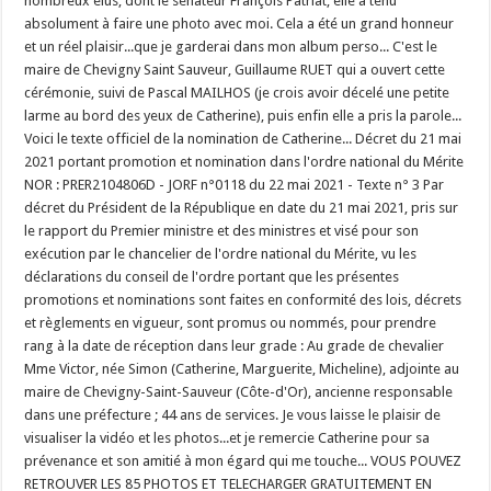
nombreux élus, dont le sénateur François Patriat, elle a tenu
absolument à faire une photo avec moi. Cela a été un grand honneur
et un réel plaisir...que je garderai dans mon album perso... C'est le
maire de Chevigny Saint Sauveur, Guillaume RUET qui a ouvert cette
cérémonie, suivi de Pascal MAILHOS (je crois avoir décelé une petite
larme au bord des yeux de Catherine), puis enfin elle a pris la parole...
Voici le texte officiel de la nomination de Catherine... Décret du 21 mai
2021 portant promotion et nomination dans l'ordre national du Mérite
NOR : PRER2104806D - JORF n°0118 du 22 mai 2021 - Texte n° 3 Par
décret du Président de la République en date du 21 mai 2021, pris sur
le rapport du Premier ministre et des ministres et visé pour son
exécution par le chancelier de l'ordre national du Mérite, vu les
déclarations du conseil de l'ordre portant que les présentes
promotions et nominations sont faites en conformité des lois, décrets
et règlements en vigueur, sont promus ou nommés, pour prendre
rang à la date de réception dans leur grade : Au grade de chevalier
Mme Victor, née Simon (Catherine, Marguerite, Micheline), adjointe au
maire de Chevigny-Saint-Sauveur (Côte-d'Or), ancienne responsable
dans une préfecture ; 44 ans de services. Je vous laisse le plaisir de
visualiser la vidéo et les photos...et je remercie Catherine pour sa
prévenance et son amitié à mon égard qui me touche... VOUS POUVEZ
RETROUVER LES 85 PHOTOS ET TELECHARGER GRATUITEMENT EN