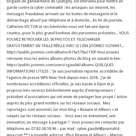
brigade de gendarmerie de Quétigny, est intervenu pour mettre en
garde contre la cyber criminalité : les arnaques sur internet, les
messages frauduleux arrivant sur les boites de messagerie et le
démarchage abusif par téléphone et à domicile... En fin de journée,
Catherine VICTOR et ses bénévoles nous ont fait une danse
country...pour le plus grand bonheur des personnes présentes... VOUS
POUVEZ RETROUVER LES 56 PHOTOS ET TELECHARGER
GRATUITEMENT EN TAILLE RÉELLE AVEC LE LIEN JOOMEO SUIVANT...
https://public.joomeo.com/albums/619a579a2150f Vous pouvez
retrouver tous les autres albums photos du blog en suivant le lien :
https://public.joomeo.com/users/sgaudel/albums QUELQUES
INFORMATIONS UTILES : "Je suis journaliste reporter accréditée de
l'agence de presse WPA New-York depuis mars 2018. J'ai de
nombreuses accréditions officielles. Je suis basée à Dijon et je
propose mes services bénévolement auprès d'entrepreneurs /
président d'associations qui ont envie de partager leur projet / action
auprès du plus grand nombre sur les réseaux sociaux. Mes
reportages sont visionnés sur mon blog « Beaune et Ailleurs » et
relayés sur les réseaux sociaux. Vous avez un événement, une
innovation, un message à partager ? Vous pouvez me contacter par
téléphone au: 07.82.38.59.96 – par mail : sylvie.gaudel@journalist-
wpa.com ** La nouvelle adresse : Blog Beaune et Ailleurs – Maison