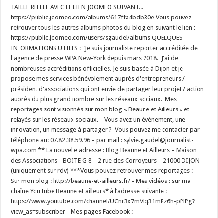
TAILLE RÉELLE AVEC LE LIEN JOOMEO SUIVANT...
https://public.joomeo.com/albums/617ffa4bdb30e Vous pouvez
retrouver tous les autres albums photos du blog en suivant le lien :
https://public.joomeo.com/users/sgaudel/albums QUELQUES
INFORMATIONS UTILES : "Je suis journaliste reporter accréditée de
l'agence de presse WPA New-York depuis mars 2018. J'ai de
nombreuses accréditions officielles. Je suis basée à Dijon et je
propose mes services bénévolement auprès d'entrepreneurs /
président d'associations qui ont envie de partager leur projet / action
auprès du plus grand nombre sur les réseaux sociaux. Mes
reportages sont visionnés sur mon blog « Beaune et Ailleurs » et
relayés sur les réseaux sociaux. Vous avez un événement, une
innovation, un message à partager ? Vous pouvez me contacter par
téléphone au: 07.82.38.59.96 – par mail : sylvie.gaudel@journalist-
wpa.com ** La nouvelle adresse : Blog Beaune et Ailleurs – Maison
des Associations - BOITE G 8 – 2 rue des Corroyeurs – 21000 DIJON
(uniquement sur rdv) ***Vous pouvez retrouver mes reportages : -
Sur mon blog : http://beaune-et-ailleurs.fr/ - Mes vidéos : sur ma
chaîne YouTube Beaune et ailleurs* à l’adresse suivante :
https://www.youtube.com/channel/UCnr3x7mViq31mRz6h-pPlPg?
view_as=subscriber - Mes pages Facebook :