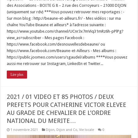
des Associations - BOITE G 8 – 2 rue des Corroyeurs – 21000 DIJON
(uniquement sur rdv) ***Vous pouvez retrouver mes reportages : -
Sur mon blog : http://beaune-et-ailleurs.fr/ - Mes vidéos : sur ma
chaîne YouTube Beaune et ailleurs* à l’adresse suivante :
https://www.youtube.com/channel/UCnr3x7mViq31mRz6h-pPlPg?
view_as=subscriber - Mes pages Facebook :
https://www.facebook.com/desnouvellesdebeaune/ ou
https://www.facebook.com/Beaune-et-Ailleurs - Mes albums :
https://public.joomeo.com/users/sgaudel/albums ****Vous pouvez
aussi me retrouver sur Instagram, LinkedIn et Twitter...
Lire plus
2021 / 01 VIDEO ET 85 PHOTOS / DEUX
PREFETS POUR CATHERINE VICTOR ELEVEE
AU GRADE DE CHEVALIER DE L’ORDRE
NATIONAL DU MERITE…
1 novembre 2021
Dijon
,
Dijon and Co
,
Vie locale
0