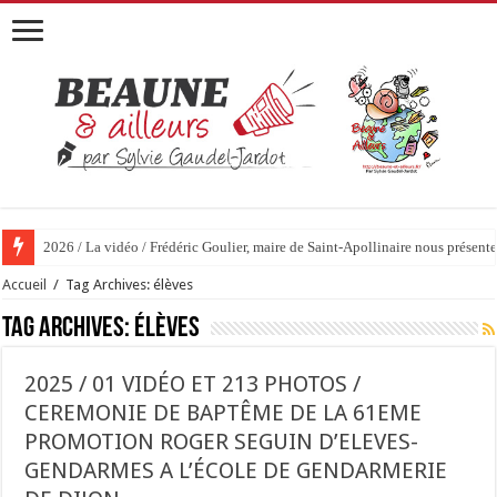
2026 / La vidéo / Frédéric Goulier, maire de Saint-Apollinaire nous prése
2026 / 01 vidéo et 51 photos / « JE T’ACCUSE »…ET MAINTENANT 
Accueil
/
Tag Archives: élèves
Tag Archives:
élèves
2025 / 01 VIDÉO ET 213 PHOTOS /
CEREMONIE DE BAPTÊME DE LA 61EME
PROMOTION ROGER SEGUIN D’ELEVES-
GENDARMES A L’ÉCOLE DE GENDARMERIE