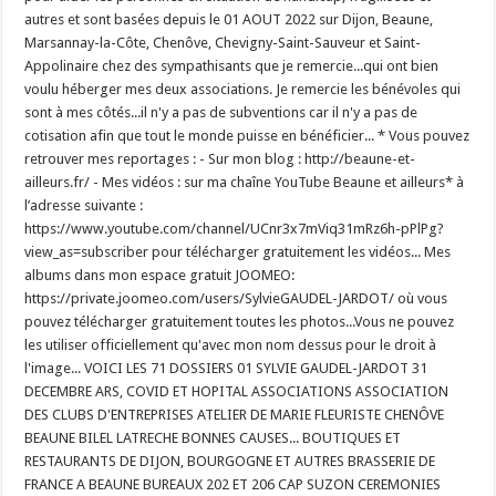
autres et sont basées depuis le 01 AOUT 2022 sur Dijon, Beaune,
Marsannay-la-Côte, Chenôve, Chevigny-Saint-Sauveur et Saint-
Appolinaire chez des sympathisants que je remercie...qui ont bien
voulu héberger mes deux associations. Je remercie les bénévoles qui
sont à mes côtés...il n'y a pas de subventions car il n'y a pas de
cotisation afin que tout le monde puisse en bénéficier... * Vous pouvez
retrouver mes reportages : - Sur mon blog : http://beaune-et-
ailleurs.fr/ - Mes vidéos : sur ma chaîne YouTube Beaune et ailleurs* à
l’adresse suivante :
https://www.youtube.com/channel/UCnr3x7mViq31mRz6h-pPlPg?
view_as=subscriber pour télécharger gratuitement les vidéos... Mes
albums dans mon espace gratuit JOOMEO:
https://private.joomeo.com/users/SylvieGAUDEL-JARDOT/ où vous
pouvez télécharger gratuitement toutes les photos...Vous ne pouvez
les utiliser officiellement qu'avec mon nom dessus pour le droit à
l'image... VOICI LES 71 DOSSIERS 01 SYLVIE GAUDEL-JARDOT 31
DECEMBRE ARS, COVID ET HOPITAL ASSOCIATIONS ASSOCIATION
DES CLUBS D'ENTREPRISES ATELIER DE MARIE FLEURISTE CHENÔVE
BEAUNE BILEL LATRECHE BONNES CAUSES... BOUTIQUES ET
RESTAURANTS DE DIJON, BOURGOGNE ET AUTRES BRASSERIE DE
FRANCE A BEAUNE BUREAUX 202 ET 206 CAP SUZON CEREMONIES