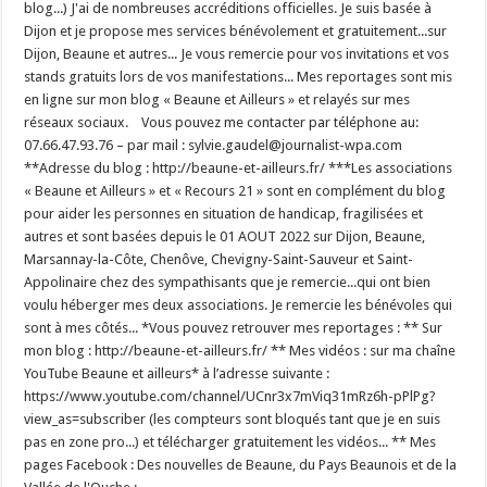
blog...) J'ai de nombreuses accréditions officielles. Je suis basée à
Dijon et je propose mes services bénévolement et gratuitement...sur
Dijon, Beaune et autres... Je vous remercie pour vos invitations et vos
stands gratuits lors de vos manifestations... Mes reportages sont mis
en ligne sur mon blog « Beaune et Ailleurs » et relayés sur mes
réseaux sociaux. Vous pouvez me contacter par téléphone au:
07.66.47.93.76 – par mail : sylvie.gaudel@journalist-wpa.com
**Adresse du blog : http://beaune-et-ailleurs.fr/ ***Les associations
« Beaune et Ailleurs » et « Recours 21 » sont en complément du blog
pour aider les personnes en situation de handicap, fragilisées et
autres et sont basées depuis le 01 AOUT 2022 sur Dijon, Beaune,
Marsannay-la-Côte, Chenôve, Chevigny-Saint-Sauveur et Saint-
Appolinaire chez des sympathisants que je remercie...qui ont bien
voulu héberger mes deux associations. Je remercie les bénévoles qui
sont à mes côtés... *Vous pouvez retrouver mes reportages : ** Sur
mon blog : http://beaune-et-ailleurs.fr/ ** Mes vidéos : sur ma chaîne
YouTube Beaune et ailleurs* à l’adresse suivante :
https://www.youtube.com/channel/UCnr3x7mViq31mRz6h-pPlPg?
view_as=subscriber (les compteurs sont bloqués tant que je en suis
pas en zone pro...) et télécharger gratuitement les vidéos... ** Mes
pages Facebook : Des nouvelles de Beaune, du Pays Beaunois et de la