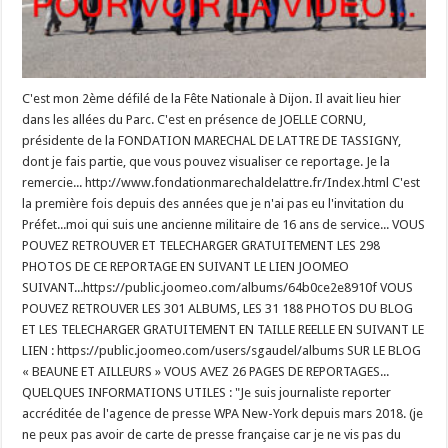
C'est mon 2ème défilé de la Fête Nationale à Dijon. Il avait lieu hier
dans les allées du Parc. C'est en présence de JOELLE CORNU,
présidente de la FONDATION MARECHAL DE LATTRE DE TASSIGNY,
dont je fais partie, que vous pouvez visualiser ce reportage. Je la
remercie... http://www.fondationmarechaldelattre.fr/Index.html C'est
la première fois depuis des années que je n'ai pas eu l'invitation du
Préfet...moi qui suis une ancienne militaire de 16 ans de service... VOUS
POUVEZ RETROUVER ET TELECHARGER GRATUITEMENT LES 298
PHOTOS DE CE REPORTAGE EN SUIVANT LE LIEN JOOMEO
SUIVANT...https://public.joomeo.com/albums/64b0ce2e8910f VOUS
POUVEZ RETROUVER LES 301 ALBUMS, LES 31 188 PHOTOS DU BLOG
ET LES TELECHARGER GRATUITEMENT EN TAILLE REELLE EN SUIVANT LE
LIEN : https://public.joomeo.com/users/sgaudel/albums SUR LE BLOG
« BEAUNE ET AILLEURS » VOUS AVEZ 26 PAGES DE REPORTAGES...
QUELQUES INFORMATIONS UTILES : "Je suis journaliste reporter
accréditée de l'agence de presse WPA New-York depuis mars 2018. (je
ne peux pas avoir de carte de presse française car je ne vis pas du