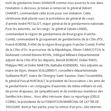
nom du gendarme Denis SAVADOR comme vous pourrez le voir dans
l'invitation ci-dessous. Je tenais à remercier le général Hubert
CHARVET, commandant cette école pour son invitation. Cette
cérémonie était placée sous la présidence du général de corps
d'armée André PETILLOT, major général de la gendarmerie nationale.
Pour les autorités, sur les rangs : le général Sylvain LANIEL,
commandant la région de gendarmerie de Bourgogne-Franche-
Comté, commandant le groupement de gendarmerie de la Côte d’Or,
Franck ROBINE, Préfet de la région Bourgogne-Franche-Comté, Préfet
de la Côte-d'Or, le procureur de la République, Olivier CARACOTCH, le
lieutenant-colonel Etienne ROYAL, Délégué Militaire Départemental
adjoint de la Côte d’Or les députés, Benoît BORDAT, Didier PARIS,
Philippe FREI et Didier MARTIN, Nathalie KOENDERS, 1ère adjointe au
maire de Dijon, Viviane VUILLERMOT, conseillère départementale
Guillaume RUET, maire de Chevigny-Saint-Sauveur. Dans l'assemblée,
le général Pascal HURTAULT, le président de l’association « les amis de
la gendarmerie » en compagnie d'autorités du milieu militaire et civil,
de porte-drapeaux, de sympathisants et de nombreux membres des
familles très émus... Vous allez retrouver dans ce reportage JOËLLE
CORNU, la présidente de la FONDATION MARÉCHAL DE LATTRE DE
TASSIGNY, dont je fais partie, pour la remise d'un prix...Site internet :