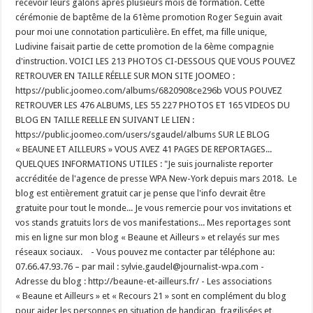
recevoir leurs galons après plusieurs mois de formation. Cette
cérémonie de baptême de la 61ème promotion Roger Seguin avait
pour moi une connotation particulière. En effet, ma fille unique,
Ludivine faisait partie de cette promotion de la 6ème compagnie
d'instruction. VOICI LES 213 PHOTOS CI-DESSOUS QUE VOUS POUVEZ
RETROUVER EN TAILLE RÉELLE SUR MON SITE JOOMEO :
https://public.joomeo.com/albums/6820908ce296b VOUS POUVEZ
RETROUVER LES 476 ALBUMS, LES 55 227 PHOTOS ET 165 VIDEOS DU
BLOG EN TAILLE REELLE EN SUIVANT LE LIEN :
https://public.joomeo.com/users/sgaudel/albums SUR LE BLOG
« BEAUNE ET AILLEURS » VOUS AVEZ 41 PAGES DE REPORTAGES...
QUELQUES INFORMATIONS UTILES : "Je suis journaliste reporter
accréditée de l'agence de presse WPA New-York depuis mars 2018. Le
blog est entièrement gratuit car je pense que l'info devrait être
gratuite pour tout le monde... Je vous remercie pour vos invitations et
vos stands gratuits lors de vos manifestations... Mes reportages sont
mis en ligne sur mon blog « Beaune et Ailleurs » et relayés sur mes
réseaux sociaux. - Vous pouvez me contacter par téléphone au:
07.66.47.93.76 – par mail : sylvie.gaudel@journalist-wpa.com -
Adresse du blog : http://beaune-et-ailleurs.fr/ - Les associations
« Beaune et Ailleurs » et « Recours 21 » sont en complément du blog
pour aider les personnes en situation de handicap, fragilisées et