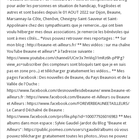
pour aider les personnes en situation de handicap, fragilisées et
autres et sont basées depuis le 01 AOUT 2022 sur Dijon, Beaune,
Marsannay-la-Côte, Chenôve, Chevigny-Saint-Sauveur et Saint-
Appolinaire chez des sympathisants que je remercie...qui ont bien
voulu héberger mes deux associations. Je remercie les bénévoles qui
sont à mes côtés... *Vous pouvez retrouver mes reportages : ** Sur
mon blog : http://beaune-et-ailleurs.fr/ ** Mes vidéos : sur ma chaîne
YouTube Beaune et ailleurs* à l’adresse suivante :
https://www.youtube.com/channel/UCnr3x7mViq31mRz6h-pPlPg?
view_as=subscriber (les compteurs sont bloqués tant que je en suis
pas en zone pro...) et télécharger gratuitement les vidéos... ** Mes
pages Facebook : Des nouvelles de Beaune, du Pays Beaunois et de la
Vallée de l'Ouche :
https://www.facebook.com/desnouvellesdebeaune/ www.beaune-et-
ailleurs.fr : https://www.facebook.com/Beaune-et-Ailleurs ou Beaune
et Ailleurs : https://www.facebook.com/FOREVERBEAUNEETAILLEURS/
Le Canard Déchaîné de Beaune :
https://www.facebook.com/profile.php?id=100077926016983 ** Mes
albums dans mon espace : Sylvie Gaudel-Jardot du Blog "Beaune et
Ailleurs" : https://public.joomeo.com/users/sgaudel/albums où vous
pouvez télécharger gratuitement toutes les photos...Vous ne pouvez