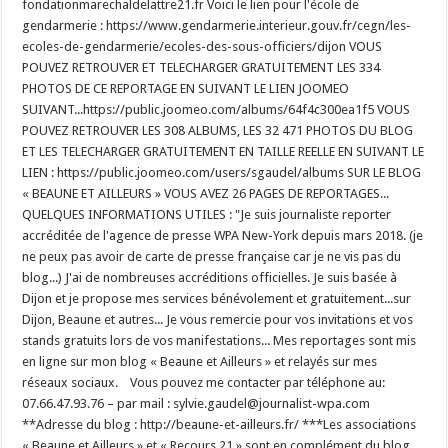
fondationmarechaldelattre21.fr Voici le lien pour l'école de
gendarmerie : https://www.gendarmerie.interieur.gouv.fr/cegn/les-
ecoles-de-gendarmerie/ecoles-des-sous-officiers/dijon VOUS
POUVEZ RETROUVER ET TELECHARGER GRATUITEMENT LES 334
PHOTOS DE CE REPORTAGE EN SUIVANT LE LIEN JOOMEO
SUIVANT...https://public.joomeo.com/albums/64f4c300ea1f5 VOUS
POUVEZ RETROUVER LES 308 ALBUMS, LES 32 471 PHOTOS DU BLOG
ET LES TELECHARGER GRATUITEMENT EN TAILLE REELLE EN SUIVANT LE
LIEN : https://public.joomeo.com/users/sgaudel/albums SUR LE BLOG
« BEAUNE ET AILLEURS » VOUS AVEZ 26 PAGES DE REPORTAGES...
QUELQUES INFORMATIONS UTILES : "Je suis journaliste reporter
accréditée de l'agence de presse WPA New-York depuis mars 2018. (je
ne peux pas avoir de carte de presse française car je ne vis pas du
blog...) J'ai de nombreuses accréditions officielles. Je suis basée à
Dijon et je propose mes services bénévolement et gratuitement...sur
Dijon, Beaune et autres... Je vous remercie pour vos invitations et vos
stands gratuits lors de vos manifestations... Mes reportages sont mis
en ligne sur mon blog « Beaune et Ailleurs » et relayés sur mes
réseaux sociaux. Vous pouvez me contacter par téléphone au:
07.66.47.93.76 – par mail : sylvie.gaudel@journalist-wpa.com
**Adresse du blog : http://beaune-et-ailleurs.fr/ ***Les associations
« Beaune et Ailleurs » et « Recours 21 » sont en complément du blog