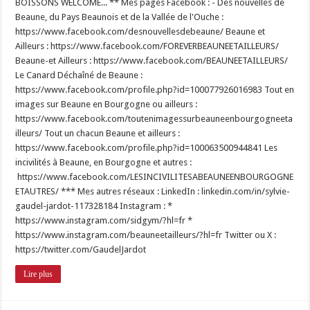
BOISSONS WELCOME... ** Mes pages Facebook : - Des nouvelles de
Beaune, du Pays Beaunois et de la Vallée de l'Ouche :
https://www.facebook.com/desnouvellesdebeaune/ Beaune et
Ailleurs : https://www.facebook.com/FOREVERBEAUNEETAILLEURS/
Beaune-et Ailleurs : https://www.facebook.com/BEAUNEETAILLEURS/
Le Canard Déchaîné de Beaune :
https://www.facebook.com/profile.php?id=100077926016983 Tout en
images sur Beaune en Bourgogne ou ailleurs :
https://www.facebook.com/toutenimagessurbeauneenbourgogneeta
illeurs/ Tout un chacun Beaune et ailleurs :
https://www.facebook.com/profile.php?id=100063500944841 Les
incivilités à Beaune, en Bourgogne et autres :
https://www.facebook.com/LESINCIVILITESABEAUNEENBOURGOGNE
ETAUTRES/ *** Mes autres réseaux : LinkedIn : linkedin.com/in/sylvie-
gaudel-jardot-117328184 Instagram : *
https://www.instagram.com/sidgym/?hl=fr *
https://www.instagram.com/beauneetailleurs/?hl=fr Twitter ou X :
https://twitter.com/GaudelJardot
Lire plus