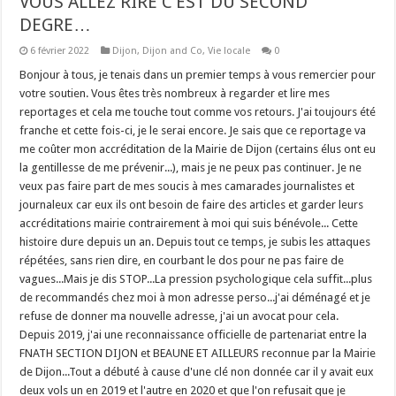
VOUS ALLEZ RIRE C’EST DU SECOND
DEGRE…
6 février 2022
Dijon
,
Dijon and Co
,
Vie locale
0
Bonjour à tous, je tenais dans un premier temps à vous remercier pour
votre soutien. Vous êtes très nombreux à regarder et lire mes
reportages et cela me touche tout comme vos retours. J'ai toujours été
franche et cette fois-ci, je le serai encore. Je sais que ce reportage va
me coûter mon accréditation de la Mairie de Dijon (certains élus ont eu
la gentillesse de me prévenir...), mais je ne peux pas continuer. Je ne
veux pas faire part de mes soucis à mes camarades journalistes et
journaleux car eux ils ont besoin de faire des articles et garder leurs
accréditations mairie contrairement à moi qui suis bénévole... Cette
histoire dure depuis un an. Depuis tout ce temps, je subis les attaques
répétées, sans rien dire, en courbant le dos pour ne pas faire de
vagues...Mais je dis STOP...La pression psychologique cela suffit...plus
de recommandés chez moi à mon adresse perso...j'ai déménagé et je
refuse de donner ma nouvelle adresse, j'ai un avocat pour cela.
Depuis 2019, j'ai une reconnaissance officielle de partenariat entre la
FNATH SECTION DIJON et BEAUNE ET AILLEURS reconnue par la Mairie
de Dijon...Tout a débuté à cause d'une clé non donnée car il y avait eux
deux vols un en 2019 et l'autre en 2020 et que l'on refusait que je