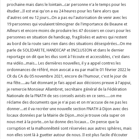
prochaine mais dans le lointain...car personne n'a le temps pour les
étudier...Il est vrai qu'on a eu 24 heures pour les faire alors que
d'autres ont eu 12 jours...On a pas eu l'autorisation de venir avec les
19 personnes qui voulaient témoigner de l'importance de Beaune et
Ailleurs et encore moins de produire les 47 dossiers en cours pour les
personnes en situation de handicap, fragilisées et autres qui restent
au bord de la route sans rien dans des situations désespérées...On me
parle de SOLIDARITE, HANDICAP et INCLUSION et dans le dernier
reportage on dit que les élus sont à l'écoute et accessibles, c'est dans
ma vidéo...mais... Les dernières nouvelles, il y a appel contres les
ordonnances de référé, mon avocat a eu par mail le 01 février 2022 le
CR du CA du 05 novembre 2021, encore de l'humour, c'est le jour de
ma fête.....au fait étonnant je fais appel aux décisions preuve à l'appui,
je remercie Monsieur Allambret, secrétaire général de la Fédération
Nationale de la FNATH de ses conseils avisés en ce sens......on me
réclame des documents que je n'ai pas et on m'accuse de ne pas les
donner....et il va recréer une nouvelle section FNATH à Dijon avec des
locaux données par la Mairie de Dijon...moi je trouve cela super on
nous met à la porte...on lui donne des locaux... On pense que la
corruption et la malhonnêteté sont réservées aux autres sphères, mais
non elles sont là à guetter autour de nous. Il est plus facile d’écouter