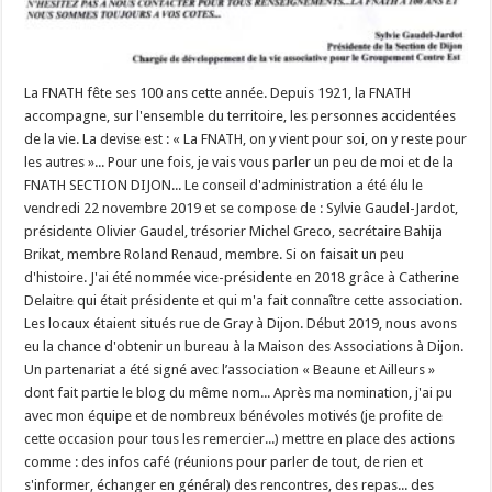
La FNATH fête ses 100 ans cette année. Depuis 1921, la FNATH
accompagne, sur l'ensemble du territoire, les personnes accidentées
de la vie. La devise est : « La FNATH, on y vient pour soi, on y reste pour
les autres »... Pour une fois, je vais vous parler un peu de moi et de la
FNATH SECTION DIJON... Le conseil d'administration a été élu le
vendredi 22 novembre 2019 et se compose de : Sylvie Gaudel-Jardot,
présidente Olivier Gaudel, trésorier Michel Greco, secrétaire Bahija
Brikat, membre Roland Renaud, membre. Si on faisait un peu
d'histoire. J'ai été nommée vice-présidente en 2018 grâce à Catherine
Delaitre qui était présidente et qui m'a fait connaître cette association.
Les locaux étaient situés rue de Gray à Dijon. Début 2019, nous avons
eu la chance d'obtenir un bureau à la Maison des Associations à Dijon.
Un partenariat a été signé avec l’association « Beaune et Ailleurs »
dont fait partie le blog du même nom... Après ma nomination, j'ai pu
avec mon équipe et de nombreux bénévoles motivés (je profite de
cette occasion pour tous les remercier...) mettre en place des actions
comme : des infos café (réunions pour parler de tout, de rien et
s'informer, échanger en général) des rencontres, des repas... des