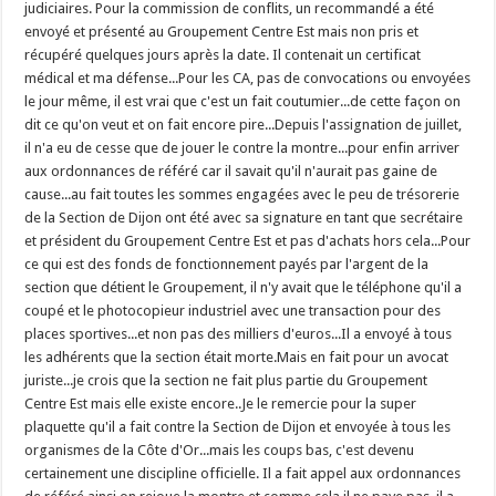
judiciaires. Pour la commission de conflits, un recommandé a été
envoyé et présenté au Groupement Centre Est mais non pris et
récupéré quelques jours après la date. Il contenait un certificat
médical et ma défense...Pour les CA, pas de convocations ou envoyées
le jour même, il est vrai que c'est un fait coutumier...de cette façon on
dit ce qu'on veut et on fait encore pire...Depuis l'assignation de juillet,
il n'a eu de cesse que de jouer le contre la montre...pour enfin arriver
aux ordonnances de référé car il savait qu'il n'aurait pas gaine de
cause...au fait toutes les sommes engagées avec le peu de trésorerie
de la Section de Dijon ont été avec sa signature en tant que secrétaire
et président du Groupement Centre Est et pas d'achats hors cela...Pour
ce qui est des fonds de fonctionnement payés par l'argent de la
section que détient le Groupement, il n'y avait que le téléphone qu'il a
coupé et le photocopieur industriel avec une transaction pour des
places sportives...et non pas des milliers d'euros...Il a envoyé à tous
les adhérents que la section était morte.Mais en fait pour un avocat
juriste...je crois que la section ne fait plus partie du Groupement
Centre Est mais elle existe encore..Je le remercie pour la super
plaquette qu'il a fait contre la Section de Dijon et envoyée à tous les
organismes de la Côte d'Or...mais les coups bas, c'est devenu
certainement une discipline officielle. Il a fait appel aux ordonnances