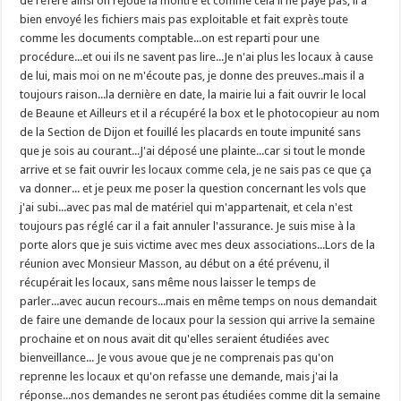
de référé ainsi on rejoue la montre et comme cela il ne paye pas, il a
bien envoyé les fichiers mais pas exploitable et fait exprès toute
comme les documents comptable...on est reparti pour une
procédure...et oui ils ne savent pas lire...Je n'ai plus les locaux à cause
de lui, mais moi on ne m'écoute pas, je donne des preuves..mais il a
toujours raison...la dernière en date, la mairie lui a fait ouvrir le local
de Beaune et Ailleurs et il a récupéré la box et le photocopieur au nom
de la Section de Dijon et fouillé les placards en toute impunité sans
que je sois au courant...J'ai déposé une plainte...car si tout le monde
arrive et se fait ouvrir les locaux comme cela, je ne sais pas ce que ça
va donner... et je peux me poser la question concernant les vols que
j'ai subi...avec pas mal de matériel qui m'appartenait, et cela n'est
toujours pas réglé car il a fait annuler l'assurance. Je suis mise à la
porte alors que je suis victime avec mes deux associations...Lors de la
réunion avec Monsieur Masson, au début on a été prévenu, il
récupérait les locaux, sans même nous laisser le temps de
parler...avec aucun recours...mais en même temps on nous demandait
de faire une demande de locaux pour la session qui arrive la semaine
prochaine et on nous avait dit qu'elles seraient étudiées avec
bienveillance... Je vous avoue que je ne comprenais pas qu'on
reprenne les locaux et qu'on refasse une demande, mais j'ai la
réponse...nos demandes ne seront pas étudiées comme dit la semaine