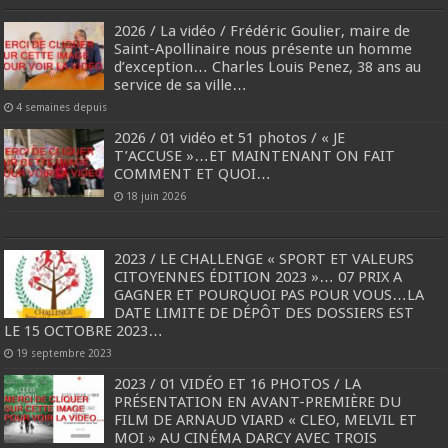
2026 / La vidéo / Frédéric Goulier, maire de
Saint-Apollinaire nous présente un homme
d’exception… Charles Louis Penez, 38 ans au
service de sa ville…
4 semaines depuis
2026 / 01 vidéo et 51 photos / « JE
T’ACCUSE »…ET MAINTENANT ON FAIT
COMMENT ET QUOI…
18 juin 2026
2023 / LE CHALLENGE « SPORT ET VALEURS
CITOYENNES ÉDITION 2023 »… 07 PRIX A
GAGNER ET POURQUOI PAS POUR VOUS…LA
DATE LIMITE DE DÉPÔT DES DOSSIERS EST
LE 15 OCTOBRE 2023…
19 septembre 2023
2023 / 01 VIDÉO ET 16 PHOTOS / LA
PRÉSENTATION EN AVANT-PREMIÈRE DU
FILM DE ARNAUD VIARD « CLEO, MELVIL ET
MOI » AU CINÉMA DARCY AVEC TROIS