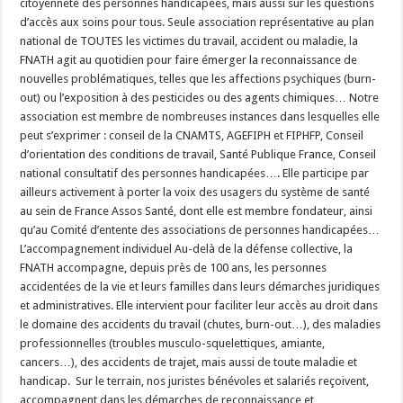
citoyenneté des personnes handicapées, mais aussi sur les questions
d’accès aux soins pour tous. Seule association représentative au plan
national de TOUTES les victimes du travail, accident ou maladie, la
FNATH agit au quotidien pour faire émerger la reconnaissance de
nouvelles problématiques, telles que les affections psychiques (burn-
out) ou l’exposition à des pesticides ou des agents chimiques… Notre
association est membre de nombreuses instances dans lesquelles elle
peut s’exprimer : conseil de la CNAMTS, AGEFIPH et FIPHFP, Conseil
d’orientation des conditions de travail, Santé Publique France, Conseil
national consultatif des personnes handicapées…. Elle participe par
ailleurs activement à porter la voix des usagers du système de santé
au sein de France Assos Santé, dont elle est membre fondateur, ainsi
qu’au Comité d’entente des associations de personnes handicapées…
L’accompagnement individuel Au-delà de la défense collective, la
FNATH accompagne, depuis près de 100 ans, les personnes
accidentées de la vie et leurs familles dans leurs démarches juridiques
et administratives. Elle intervient pour faciliter leur accès au droit dans
le domaine des accidents du travail (chutes, burn-out…), des maladies
professionnelles (troubles musculo-squelettiques, amiante,
cancers…), des accidents de trajet, mais aussi de toute maladie et
handicap. Sur le terrain, nos juristes bénévoles et salariés reçoivent,
accompagnent dans les démarches de reconnaissance et