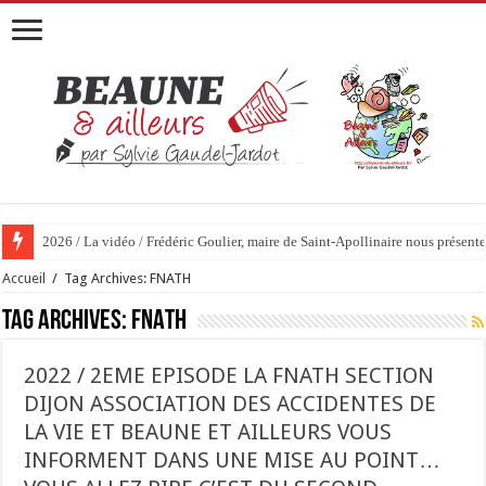
2026 / La vidéo / Frédéric Goulier, maire de Saint-Apollinaire nous prése
2026 / 01 vidéo et 51 photos / « JE T’ACCUSE »…ET MAINTENANT 
Accueil
/
Tag Archives: FNATH
Tag Archives:
FNATH
2022 / 2EME EPISODE LA FNATH SECTION
DIJON ASSOCIATION DES ACCIDENTES DE
LA VIE ET BEAUNE ET AILLEURS VOUS
INFORMENT DANS UNE MISE AU POINT…