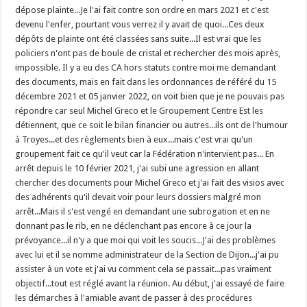
dépose plainte...Je l'ai fait contre son ordre en mars 2021 et c'est
devenu l'enfer, pourtant vous verrez il y avait de quoi...Ces deux
dépôts de plainte ont été classées sans suite...Il est vrai que les
policiers n'ont pas de boule de cristal et rechercher des mois après,
impossible. Il y a eu des CA hors statuts contre moi me demandant
des documents, mais en fait dans les ordonnances de référé du 15
décembre 2021 et 05 janvier 2022, on voit bien que je ne pouvais pas
répondre car seul Michel Greco et le Groupement Centre Est les
détiennent, que ce soit le bilan financier ou autres...ils ont de l'humour
à Troyes...et des règlements bien à eux...mais c'est vrai qu'un
groupement fait ce qu'il veut car la Fédération n'intervient pas... En
arrêt depuis le 10 février 2021, j'ai subi une agression en allant
chercher des documents pour Michel Greco et j'ai fait des visios avec
des adhérents qu'il devait voir pour leurs dossiers malgré mon
arrêt...Mais il s'est vengé en demandant une subrogation et en ne
donnant pas le rib, en ne déclenchant pas encore à ce jour la
prévoyance...il n'y a que moi qui voit les soucis...J'ai des problèmes
avec lui et il se nomme administrateur de la Section de Dijon...j'ai pu
assister à un vote et j'ai vu comment cela se passait...pas vraiment
objectif...tout est réglé avant la réunion. Au début, j'ai essayé de faire
les démarches à l'amiable avant de passer à des procédures