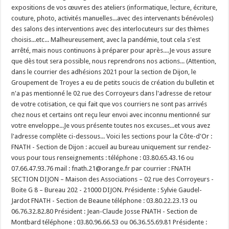
expositions de vos œuvres des ateliers (informatique, lecture, écriture,
couture, photo, activités manuelles...avec des intervenants bénévoles)
des salons des interventions avec des interlocuteurs sur des thèmes
choisis...etc... Malheureusement, avec la pandémie, tout cela s'est
arrêté, mais nous continuons à préparer pour après....Je vous assure
que dès tout sera possible, nous reprendrons nos actions... (Attention,
dans le courrier des adhésions 2021 pour la section de Dijon, le
Groupement de Troyes a eu de petits soucis de création du bulletin et
n'a pas mentionné le 02 rue des Corroyeurs dans l'adresse de retour
de votre cotisation, ce qui fait que vos courriers ne sont pas arrivés
chez nous et certains ont reçu leur envoi avec inconnu mentionné sur
votre enveloppe...Je vous présente toutes nos excuses...et vous avez
l'adresse complète ci-dessous... Voici les sections pour la Côte-d'Or :
FNATH - Section de Dijon : accueil au bureau uniquement sur rendez-
vous pour tous renseignements : téléphone : 03.80.65.43.16 ou
07.66.47.93.76 mail : fnath.21@orange.fr par courrier : FNATH
SECTION DIJON – Maison des Associations – 02 rue des Corroyeurs -
Boite G 8 – Bureau 202 - 21000 DIJON. Présidente : Sylvie Gaudel-
Jardot FNATH - Section de Beaune téléphone : 03.80.22.23.13 ou
06.76.32.82.80 Président : Jean-Claude Josse FNATH - Section de
Montbard téléphone : 03.80.96.66.53 ou 06.36.55.69.81 Présidente :