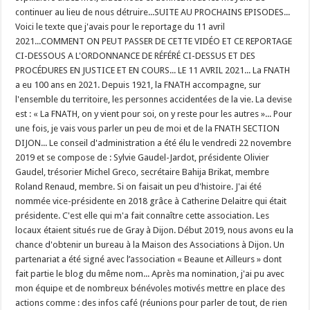
continuer au lieu de nous détruire...SUITE AU PROCHAINS EPISODES...
Voici le texte que j'avais pour le reportage du 11 avril
2021...COMMENT ON PEUT PASSER DE CETTE VIDÉO ET CE REPORTAGE
CI-DESSOUS A L'ORDONNANCE DE RÉFÉRÉ CI-DESSUS ET DES
PROCÉDURES EN JUSTICE ET EN COURS... LE 11 AVRIL 2021... La FNATH
a eu 100 ans en 2021. Depuis 1921, la FNATH accompagne, sur
l'ensemble du territoire, les personnes accidentées de la vie. La devise
est : « La FNATH, on y vient pour soi, on y reste pour les autres »... Pour
une fois, je vais vous parler un peu de moi et de la FNATH SECTION
DIJON... Le conseil d'administration a été élu le vendredi 22 novembre
2019 et se compose de : Sylvie Gaudel-Jardot, présidente Olivier
Gaudel, trésorier Michel Greco, secrétaire Bahija Brikat, membre
Roland Renaud, membre. Si on faisait un peu d'histoire. J'ai été
nommée vice-présidente en 2018 grâce à Catherine Delaitre qui était
présidente. C'est elle qui m'a fait connaître cette association. Les
locaux étaient situés rue de Gray à Dijon. Début 2019, nous avons eu la
chance d'obtenir un bureau à la Maison des Associations à Dijon. Un
partenariat a été signé avec l’association « Beaune et Ailleurs » dont
fait partie le blog du même nom... Après ma nomination, j'ai pu avec
mon équipe et de nombreux bénévoles motivés mettre en place des
actions comme : des infos café (réunions pour parler de tout, de rien