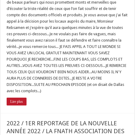
de beaux parleurs qui nous promettent monts et merveilles que
d’écouter la triste réalité de ceux que l’on fait souffrir et de tenir
compte des documents officiels et produits. Je vous avoue que j'ai fait
appel à la décision pour les locaux auprès du maire, Monsieur
Rebsamen et j'espère qu'il aura quelques minutes à la vue de toutes
ces preuves ci-dessous...Je ne voulais pas faire de vagues, mais
finalement vous avez raison il faut se défendre et faire connaître la
vérité...je vous remercie tous... JE FAIS APPEL A TOUT LE MONDE SI
VOUS AVEZ UN LOCAL GRATUIT MAINTENANT VOUS SAVEZ
POURQUOI JE RECHERCHE...FINI LES COUPS BAS, LES COMPLOTS ET
AUTRES...VOUS AVEZ TOUTES LES PREUVES CI-DESSOUS...JE REMERCIE
TOUS CEUX QUI VOUDRONT BIEN NOUS AIDER...AU MOINS IL N'Y
AURA PLUS DE CONNERIES DE DITES...JE RESTE A VOTRE
DISPOSITION...SUITE AU PROCHAIN EPISODE (et on disait de Dallas
avec les complots...)
Lire plus
2022 / 1ER REPORTAGE DE LA NOUVELLE
ANNÉE 2022 / LA FNATH ASSOCIATION DES