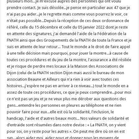
plusieurs mois...Je m'excuse auprès des personnes qui ont voulu
prendre contact. Je suis désolée...je pense en particulier aux 47 que je
n'ai pas pu aider...je le regrette mais comme vous pourrez le voir, ce
n'était pas possible...Depuis la réception de ces deux ordonnance de
référé, celle du 15 décembre et celle du 05 janvier 2022 dont je reste
en attente des signatures, j'ai demandé l'aide de la Fédération de la
FNATH ainsi que des Groupements de la FNATH de toute la France et je
suis en attente de leur retour... Tout le monde a le droit de faire appel
à une telle décision mais pourquoi, pour jouer la montre...à cause de
toutes ces procédures et du jeu de la montre, l'assurance a été résiliée
et je risque de perdre mes locaux à la Maison des Associations de
Dijon (celui de la FNATH section Dijon mais aussi le bureau de mon
association Beaune et Ailleurs qui n'a rien à voir avec toutes ces
histoires...j'espère ne pas en arriver à ce niveau...) tout le monde en a
assez de toute ces procédures, ce que je peux comprendre...pour moi
ce n'est pas un jeu et je ne veux plus me dérober aux questions des
gens...entendre les personnes en pleures au téléphone et ne rien
pouvoir faire pour eux...elle est où la solidarité, l'inclusion, le
handicap, l'aide et d'autres beaux mots... Nos valeurs de solidarité et
d’entraide sont résumées dans notre devise : « La FNATH, on y vient
pour soi, on y reste pour les autres ». On peut me dire où on en est
svp...alors aidez moi, aidez nous et donnez nous les moyens de