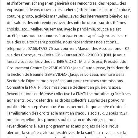
et s'informer, échanger en général) des rencontres, des repas... des
expositions de vos œuvres des ateliers (informatique, lecture, écriture,
couture, photo, activités manuelles...avec des intervenants bénévoles)
des salons des interventions avec des interlocuteurs sur des thèmes
choisis...etc... Malheureusement, avec la pandémie, tout cela s'est
arrêté, mais nous continuons à préparer pour après....Je vous assure
que dès que tout sera possible, nous reprendrons nos actions...
téléphone : 07.66.47.93.76 par courrier : Maison des Associations – 02
rue des Corroyeurs - Boite G 8 – Bureau 206 - 21000 DIJON. Je vous
laisse visualiser les vidéos... 1ERE VIDEO : Michel Greco, Président du
Groupement Centre Est 2EME VIDEO : Jean-Claude Josse, Président de
la Section de Beaune. 3EME VIDEO : Jacques Loizeau, membre de la
Section de Dijon et mon représentant pour certaines commissions.
Connaître la FNATH : Nos missions se déclinent en plusieurs axes.
Revendications et défense collective La FNATH se mobilise, grâce à ses
adhérents, pour défendre les droits collectifs auprès des pouvoirs
publics. Notre représentativité nous permet chaque année d’obtenir
l’amélioration des droits et le maintien d’acquis sociaux. Depuis 1921,
nous interpellons les pouvoirs publics afin qu’ils intègrent nos
revendications à leurs programmes et aux projets de lois. Nous
alertons la société civile sur les dérives de la santé au travail et sur la