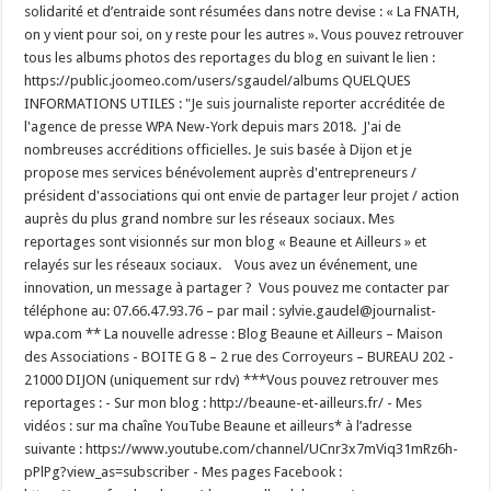
solidarité et d’entraide sont résumées dans notre devise : « La FNATH,
on y vient pour soi, on y reste pour les autres ». Vous pouvez retrouver
tous les albums photos des reportages du blog en suivant le lien :
https://public.joomeo.com/users/sgaudel/albums QUELQUES
INFORMATIONS UTILES : "Je suis journaliste reporter accréditée de
l'agence de presse WPA New-York depuis mars 2018. J'ai de
nombreuses accréditions officielles. Je suis basée à Dijon et je
propose mes services bénévolement auprès d'entrepreneurs /
président d'associations qui ont envie de partager leur projet / action
auprès du plus grand nombre sur les réseaux sociaux. Mes
reportages sont visionnés sur mon blog « Beaune et Ailleurs » et
relayés sur les réseaux sociaux. Vous avez un événement, une
innovation, un message à partager ? Vous pouvez me contacter par
téléphone au: 07.66.47.93.76 – par mail : sylvie.gaudel@journalist-
wpa.com ** La nouvelle adresse : Blog Beaune et Ailleurs – Maison
des Associations - BOITE G 8 – 2 rue des Corroyeurs – BUREAU 202 -
21000 DIJON (uniquement sur rdv) ***Vous pouvez retrouver mes
reportages : - Sur mon blog : http://beaune-et-ailleurs.fr/ - Mes
vidéos : sur ma chaîne YouTube Beaune et ailleurs* à l’adresse
suivante : https://www.youtube.com/channel/UCnr3x7mViq31mRz6h-
pPlPg?view_as=subscriber - Mes pages Facebook :