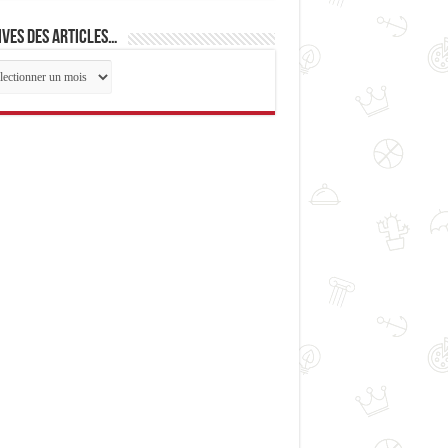
ves des articles…
ives
cles…