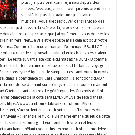
plus...J'ai pu vibrer comme jamais depuis des
années. Avec eux, c'est un tout qui vous prend et ne
vous lâche pas...la totale...une jouissance
musicale...vous allez retrouver dans la vidéo des
es extraits juste devant la scène et là, je peux vous dire que cela
 de deux heures de spectacle que j'ai pu filmer et vous donner les
je n'en ferai rien...je vais être égoïste mais cela est pour votre
 du Bronx... Comme d'habitude, mon ami Dominique BRUILLOT, le
othé BOULLY le responsable culturel et les bénévoles étaient
liciter... Le texte suivant a été copié du magazine DBM - B comme
es 16 artistes bidonnent une musique tout sauf bidon qui voyage
lée de sons synthétiques et de samples. Les Tambours du Bronx
aise, dans la confidence du Café Charbon. Ils sont donc d’AOP
our du monde, se donnant sur scène jusqu’à en mourir, en amont
d Guetta et tant d’autres. Le générique des Guignols de l’info
 pierres blanches de la côte sera L’EVENEMENT de l’été dans la
aussi... https://www.tamboursdubronx.com/home Plus qu'un
affrontent, s'accordent et se confrontent...Les Tambours du
rt vivant » : l’énergie, le flux, la vie même émane du jeu de cette
re, fascine et submerge. Leur nombre, leur élan et leurs
et tranchante mêlant rock, indus, techno et afrobeat, modelée