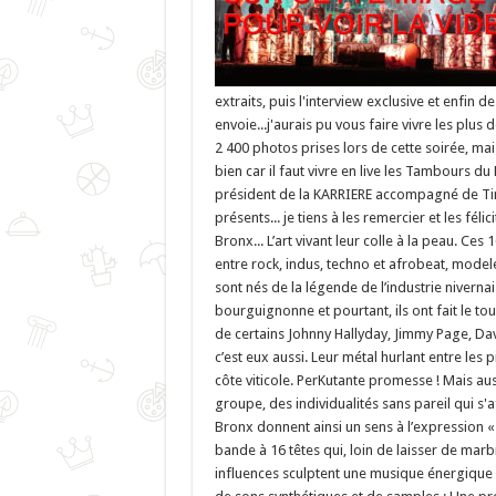
extraits, puis l'interview exclusive et enfin d
envoie...j'aurais pu vous faire vivre les plus
2 400 photos prises lors de cette soirée, mais 
bien car il faut vivre en live les Tambours
président de la KARRIERE accompagné de Tim
présents... je tiens à les remercier et les fé
Bronx... L’art vivant leur colle à la peau. C
entre rock, indus, techno et afrobeat, mode
sont nés de la légende de l’industrie nivern
bourguignonne et pourtant, ils ont fait le t
de certains Johnny Hallyday, Jimmy Page, Davi
c’est eux aussi. Leur métal hurlant entre les
côte viticole. PerKutante promesse ! Mais 
groupe, des individualités sans pareil qui s'
Bronx donnent ainsi un sens à l’expression « a
bande à 16 têtes qui, loin de laisser de marb
influences sculptent une musique énergique 