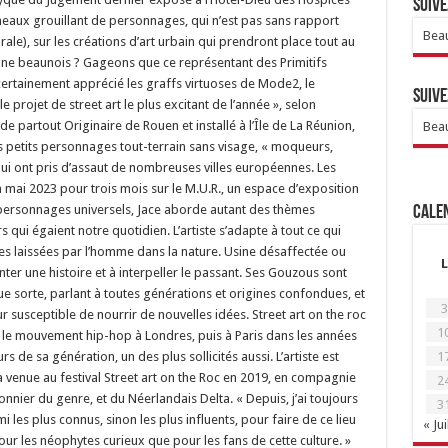
Suive
Beau
Suive
Beau
Calen
L
3
1
1
2
3
« Jui