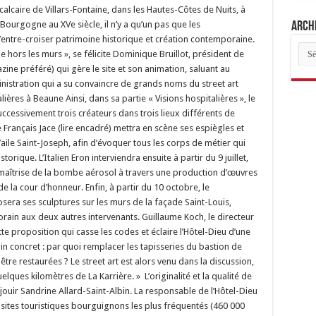
Archi
Arch
des
arti