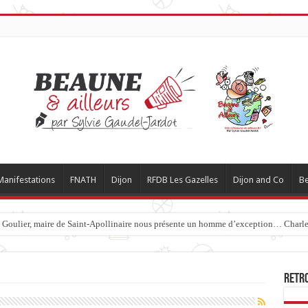
Manifestations
FNATH
Dijon
RFDB Les Gazelles
Dijon and Co
Be
c Goulier, maire de Saint-Apollinaire nous présente un homme d’exception… Charles
Retr