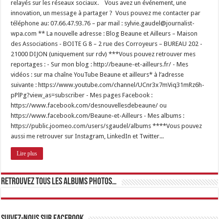
relayés sur les réseaux sociaux. Vous avez un événement, une
innovation, un message à partager ? Vous pouvez me contacter par
téléphone au: 07.66.47.93.76 – par mail : sylvie.gaudel@journalist-
wpa.com ** La nouvelle adresse : Blog Beaune et Ailleurs – Maison
des Associations - BOITE G 8 – 2 rue des Corroyeurs – BUREAU 202 -
21000 DIJON (uniquement sur rdv) ***Vous pouvez retrouver mes
reportages : - Sur mon blog : http://beaune-et-ailleurs.fr/ - Mes
vidéos : sur ma chaîne YouTube Beaune et ailleurs* à l’adresse
suivante : https://www.youtube.com/channel/UCnr3x7mViq31mRz6h-
pPlPg?view_as=subscriber - Mes pages Facebook :
https://www.facebook.com/desnouvellesdebeaune/ ou
https://www.facebook.com/Beaune-et-Ailleurs - Mes albums :
https://public.joomeo.com/users/sgaudel/albums ****Vous pouvez
aussi me retrouver sur Instagram, LinkedIn et Twitter...
Lire plus
Retrouvez tous les albums photos…
Suivez-nous sur Facebook