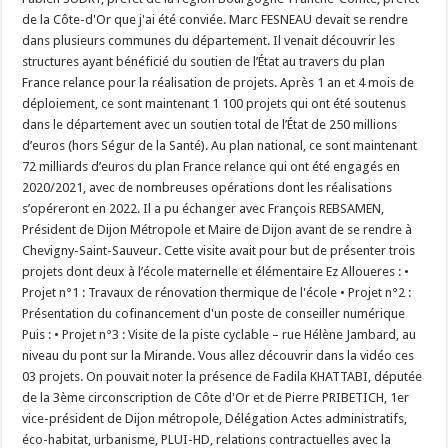
de la Côte-d'Or que j'ai été conviée. Marc FESNEAU devait se rendre
dans plusieurs communes du département. Il venait découvrir les
structures ayant bénéficié du soutien de l’État au travers du plan
France relance pour la réalisation de projets. Après 1 an et 4 mois de
déploiement, ce sont maintenant 1 100 projets qui ont été soutenus
dans le département avec un soutien total de l’État de 250 millions
d’euros (hors Ségur de la Santé). Au plan national, ce sont maintenant
72 milliards d’euros du plan France relance qui ont été engagés en
2020/2021, avec de nombreuses opérations dont les réalisations
s’opéreront en 2022. Il a pu échanger avec François REBSAMEN,
Président de Dijon Métropole et Maire de Dijon avant de se rendre à
Chevigny-Saint-Sauveur. Cette visite avait pour but de présenter trois
projets dont deux à l’école maternelle et élémentaire Ez Alloueres : •
Projet n°1 : Travaux de rénovation thermique de l'école • Projet n°2 :
Présentation du cofinancement d'un poste de conseiller numérique
Puis : • Projet n°3 : Visite de la piste cyclable – rue Hélène Jambard, au
niveau du pont sur la Mirande. Vous allez découvrir dans la vidéo ces
03 projets. On pouvait noter la présence de Fadila KHATTABI, députée
de la 3ème circonscription de Côte d'Or et de Pierre PRIBETICH, 1er
vice-président de Dijon métropole, Délégation Actes administratifs,
éco-habitat, urbanisme, PLUI-HD, relations contractuelles avec la