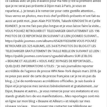
ce cadeau avec un peu d'avance pour ma fête (c'est la première année
que je ne serai pas présente à Dijon mais à Paris, je vous en
reparlerai...). Je tenais à le remercier pour cette gentille attention...
Vous verrez en photos, mes trois chef préférés présents m'ont fait eu
aussi un petit mot...Jean-Alain POITEVIN, Takashi KINOSHITA et Cyrille
RIANDET. Je ne me fais pas plus longue et je vous laisse faire la visite...
VOUS POUVEZ RETROUVER ET TELECHARGER GRATUITEMENT LES 196
PHOTOS DE CE REPORTAGE EN SUIVANT LE LIEN JOOMEO SUIVANT...
https://public.joomeo.com/albums/654281fd20d98 VOUS POUVEZ
RETROUVER LES 325 ALBUMS, LES 34 875 PHOTOS DU BLOG ET LES
TELECHARGER GRATUITEMENT EN TAILLE REELLE EN SUIVANT LE LIEN :
https://public.joomeo.com/users/sgaudel/albums SUR LE BLOG
« BEAUNE ET AILLEURS » VOUS AVEZ 30 PAGES DE REPORTAGES...
QUELQUES INFORMATIONS UTILES : "Je suis journaliste reporter
accréditée de l'agence de presse WPA New-York depuis mars 2018. (je
ne peux pas avoir de carte de presse française car je ne vis pas du
blog...) J'ai de nombreuses accréditions officielles. Je suis basée à
Dijon et je propose mes services bénévolement et gratuitement...sur
Dijon, Beaune et autres... Je vous remercie pour vos invitations et vos
stands gratuits lors de vos manifestations... Mes reportages sont mis
en ligne sur mon blog « Beaune et Ailleurs » et relayés sur mes
réseaux sociaux. Vous pouvez me contacter par téléphone au: