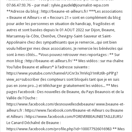
07.66.47.93.76 – par mail : sylvie.gaudel@journalist-wpa.com
**Adresse du blog : http://beaune-et-ailleurs.fr/ ***Les associations
« Beaune et Ailleurs » et « Recours 21 » sont en complément du blog
pour aider les personnes en situation de handicap, fragilisées et
autres et sont basées depuis le 01 AOUT 2022 sur Dijon, Beaune,
Marsannay-la-Côte, Chenôve, Chevigny-Saint-Sauveur et Saint-
Appolinaire chez des sympathisants que je remercie...qui ont bien
voulu héberger mes deux associations. Je remercie les bénévoles qui
sont à mes côtés... *Vous pouvez retrouver mes reportages : ** Sur
mon blog : http://beaune-et-ailleurs.fr/ ** Mes vidéos : sur ma chaîne
YouTube Beaune et ailleurs* à l’adresse suivante :
https://www.youtube.com/channel/UCnr3x7mViq31mRz6h-pPlPg?
view_as=subscriber (les compteurs sont bloqués tant que je en suis
pas en zone pro...) et télécharger gratuitement les vidéos... ** Mes
pages Facebook : Des nouvelles de Beaune, du Pays Beaunois et de la
Vallée de l'Ouche :
https://www.facebook.com/desnouvellesdebeaune/ www.beaune-et-
ailleurs.fr : https://www.facebook.com/Beaune-et-Ailleurs ou Beaune
et Ailleurs : https://www.facebook.com/FOREVERBEAUNEETAILLEURS/
Le Canard Déchaîné de Beaune :
https://www.facebook.com/profile.php?id=100077926016983 ** Mes