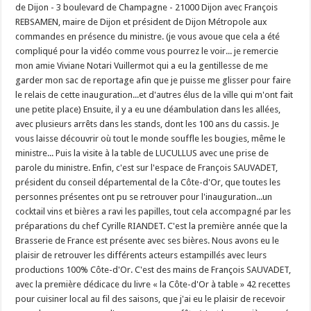
de Dijon - 3 boulevard de Champagne - 21000 Dijon avec François
REBSAMEN, maire de Dijon et président de Dijon Métropole aux
commandes en présence du ministre. (je vous avoue que cela a été
compliqué pour la vidéo comme vous pourrez le voir... je remercie
mon amie Viviane Notari Vuillermot qui a eu la gentillesse de me
garder mon sac de reportage afin que je puisse me glisser pour faire
le relais de cette inauguration...et d'autres élus de la ville qui m'ont fait
une petite place) Ensuite, il y a eu une déambulation dans les allées,
avec plusieurs arrêts dans les stands, dont les 100 ans du cassis. Je
vous laisse découvrir où tout le monde souffle les bougies, même le
ministre... Puis la visite à la table de LUCULLUS avec une prise de
parole du ministre. Enfin, c'est sur l'espace de François SAUVADET,
président du conseil départemental de la Côte-d'Or, que toutes les
personnes présentes ont pu se retrouver pour l'inauguration...un
cocktail vins et bières a ravi les papilles, tout cela accompagné par les
préparations du chef Cyrille RIANDET. C'est la première année que la
Brasserie de France est présente avec ses bières. Nous avons eu le
plaisir de retrouver les différents acteurs estampillés avec leurs
productions 100% Côte-d'Or. C'est des mains de François SAUVADET,
avec la première dédicace du livre « la Côte-d'Or à table » 42 recettes
pour cuisiner local au fil des saisons, que j'ai eu le plaisir de recevoir