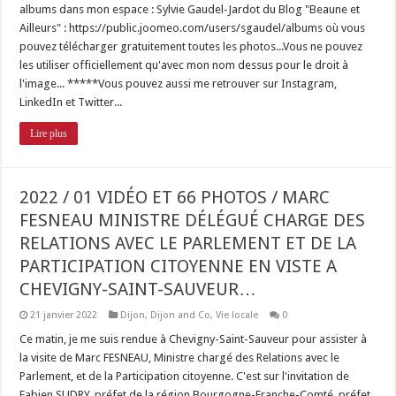
albums dans mon espace : Sylvie Gaudel-Jardot du Blog "Beaune et
Ailleurs" : https://public.joomeo.com/users/sgaudel/albums où vous
pouvez télécharger gratuitement toutes les photos...Vous ne pouvez
les utiliser officiellement qu'avec mon nom dessus pour le droit à
l'image... *****Vous pouvez aussi me retrouver sur Instagram,
LinkedIn et Twitter...
Lire plus
2022 / 01 VIDÉO ET 66 PHOTOS / MARC
FESNEAU MINISTRE DÉLÉGUÉ CHARGE DES
RELATIONS AVEC LE PARLEMENT ET DE LA
PARTICIPATION CITOYENNE EN VISTE A
CHEVIGNY-SAINT-SAUVEUR…
21 janvier 2022
Dijon
,
Dijon and Co
,
Vie locale
0
Ce matin, je me suis rendue à Chevigny-Saint-Sauveur pour assister à
la visite de Marc FESNEAU, Ministre chargé des Relations avec le
Parlement, et de la Participation citoyenne. C'est sur l'invitation de
Fabien SUDRY, préfet de la région Bourgogne-Franche-Comté, préfet