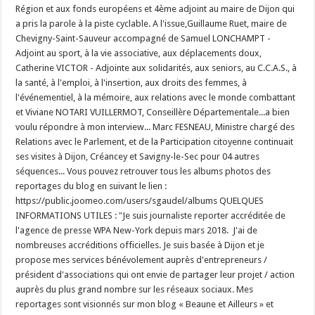
Région et aux fonds européens et 4ème adjoint au maire de Dijon qui
a pris la parole à la piste cyclable. A l'issue,Guillaume Ruet, maire de
Chevigny-Saint-Sauveur accompagné de Samuel LONCHAMPT -
Adjoint au sport, à la vie associative, aux déplacements doux,
Catherine VICTOR - Adjointe aux solidarités, aux seniors, au C.C.A.S., à
la santé, à l'emploi, à l'insertion, aux droits des femmes, à
l'événementiel, à la mémoire, aux relations avec le monde combattant
et Viviane NOTARI VUILLERMOT, Conseillère Départementale...a bien
voulu répondre à mon interview... Marc FESNEAU, Ministre chargé des
Relations avec le Parlement, et de la Participation citoyenne continuait
ses visites à Dijon, Créancey et Savigny-le-Sec pour 04 autres
séquences... Vous pouvez retrouver tous les albums photos des
reportages du blog en suivant le lien :
https://public.joomeo.com/users/sgaudel/albums QUELQUES
INFORMATIONS UTILES : "Je suis journaliste reporter accréditée de
l'agence de presse WPA New-York depuis mars 2018. J'ai de
nombreuses accréditions officielles. Je suis basée à Dijon et je
propose mes services bénévolement auprès d'entrepreneurs /
président d'associations qui ont envie de partager leur projet / action
auprès du plus grand nombre sur les réseaux sociaux. Mes
reportages sont visionnés sur mon blog « Beaune et Ailleurs » et