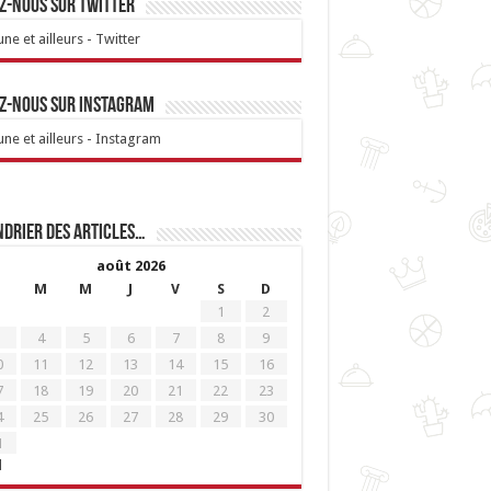
z-nous sur Twitter
ne et ailleurs - Twitter
z-nous sur Instagram
ne et ailleurs - Instagram
drier des articles…
août 2026
M
M
J
V
S
D
1
2
4
5
6
7
8
9
0
11
12
13
14
15
16
7
18
19
20
21
22
23
4
25
26
27
28
29
30
1
l