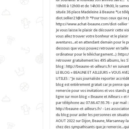
10h00 à 12h00 et de 14h30 à 19h00, le samed
située 36 place Madeleine à Beaune *Le télép
diot.sellier21@sfr.fr *Pour tous ceux qui ne p
https://www.achat-beaune.com/diot-sellie
Je vous laisse le plaisir de découvrir cette vi
vous allez trouver votre bonheur et le plaisir
aventures...et en attendant demain pour le pre
dessous que vous pouvez retrouver en taill
ordinateur pour le téléchargement...) :ht
retrouver gratuitement les 495 albums, les 5
blog : http://beaune-et-ailleurs.fr/ en suiv
LE BLOG « BEAUNE ET AILLEURS » VOUS AV
UTILES : "Je suis journaliste reporter accr
blog est entièrement gratuit car je pense que 
remercie pour vos invitations et vos stands 
ligne sur mon blog « Beaune et Ailleurs » e
par téléphone au: 07.66.47.93.76 – par mail 
http://beaune-et-ailleurs.fr/ - Les associati
du blog pour aider les personnes en situatio
AOUT 2022 sur Dijon, Beaune, Marsannay-la-
chez des sympathisants que je remercie...qui