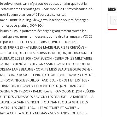
de subventions car il n'y a pas de cotisation afin que tout le
 retrouver mes reportages : - Sur mon blog : http://beaune-et-
Archi
ube Beaune et ailleurs* à l’adresse suivante :
Arch
mViq31mRz6h-pPlPg?view_as=subscriber pour télécharger
des
arti
 mon espace gratuit JOOMEO:
bums où vous pouvez télécharger gratuitement toutes les
llement qu'avec mon nom dessus pour le droit à l'image... VOICI
L-JARDOT - 31 DECEMBRE - ARS, COVID ET HOPITAL –
'ENTREPRISES - ATELIER DE MARIE FLEURISTE CHENÔVE –
S... - BOUTIQUES ET RESTAURANTS DE DIJON, BOURGOGNE ET
 BUREAUX 202 ET 206 - CAP SUZON - CEREMONIES MILITAIRES
AONE - CHENÔVE - CHEVIGNY SAINT SAUVEUR - CIRCUIT DE
LORE MA LAME BEAUNE - COMITE MISS BEAUTÉ BOURGOGNE -
CE - CROIX ROUGE ET PROTECTION CIVILE - DARCY COMÉDIE
... - DOMINIQUE BRUILLOT AND CO... - DROIT ET JUSTICE -
 FRANCOIS REBSAMEN ET LA VILLE DE DIJON - FRANCOIS
 KARINE MONTRESOR - KAMOPLAY ET KAMOCON DIJON - L’ÉCRIN
FOULÉE DES VENDANGES SAVIGNY LES BEAUNE - LA KARRIERE - LA
BEAUNE - LA SAINT VINCENT TOURNANTE OU LA VENTE DES
MATS - LES GRÉSILLES... - LES VOITURES ET AUTRES... -
 LA COTE – MEDEF – MEDIAS - MES STANDS...OFFERTS -