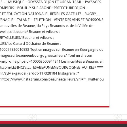
LS... - MUSIQUE - ODYSSEA DIJON ET URBAN TRAIL - PAYSAGES
POMPIERS - POUILLY SUR SAONE - PRÉFECTURE DIJON -
 ET EDUCATION NATIONALE - RFDB LES GAZELLES - RUGBY -
ERNACLE – TALANT – TELETHON - VENTE DES VINS ET BOISSONS
nouvelles de Beaune, du Pays Beaunois et de la Vallée de
ellesdebeaune/ Beaune et Ailleurs :
AILLEURS/ Beaune-et Ailleurs :
RS/ Le Canard Déchaîné de Beaune :
=100077926016983 Tout en images sur Beaune en Bourgogne ou
nimagessurbeauneenbourgogneetailleurs/ Tout un chacun
om/profile.php?id=100063500944841 Les incivilités à Beaune, en
ebook.com/LESINCIVILITESABEAUNEENBOURGOGNEETAUTRES/ ***
m/in/sylvie-gaudel-jardot-117328184 Instagram : *
 https://www.instagram.com/beauneetailleurs/?hl=fr Twitter ou