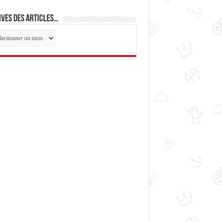
ves des articles…
ives
cles…