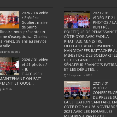
2026 / La vidéo
2023 / 01
/ Frédéric
VIDÉO ET 21
Goulier, maire
PHOTOS / LA
de Saint-
RENTRÉE
llinaire nous présente un
POLITIQUE DE RENAISSANCE
me d’exception… Charles
CÔTE-D’OR AVEC FADILA
is Penez, 38 ans au service
KHATTABI MINISTRE
sa ville…
DELEGUEE AUX PERSONNES
HANDICAPÉES RATTACHÉE A
semaines depuis
MINISTÈRE DES SOLIDARITÉ
2026 / 01 vidéo
ET DES FAMILLES, LE
et 51 photos /
SÉNATEUR FRANCOIS PATRIA
« JE
ET LES DÉPUTÉS…
T’ACCUSE »…
15 septembre 2023
MAINTENANT ON FAIT
MMENT ET QUOI…
2021 / 01
VIDÉO /
 juin 2026
CONFERENC
DE PRESSE S
LA SITUATION SANITAIRE EN
COTE D’OR AU 26 NOVEMBR
2021 AVEC LES NOUVELLES
MESURES A PARTIR DU