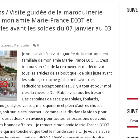
Suive
os / Visite guidée de la maroquinerie
e mon amie Marie-France DIOT et
les avant les soldes du 07 janvier au 03
tations
,
Vie locale
0
Je vous invite à la visite guidée de la maroquinerie
familiale de mon amie Marie-France DIOT... C'est
toujours un réel de la retrouver et de découvrir
tous les articles de sa boutique...de plus juste avant
les soldes, ce qui ne gâche rien...avec des
réductions exceptionnelles... Il y a tout et pour moi
c'est la caverne Dali Baba avec tous les trésors...
Des centaines de sacs, parapluies, foulards,
ugs, stylos, valises, maroquinerie et plein d’autres choses
Suive
e, soit sur le site internet…comme je le dis dans la vidéo pour
ter des cadeaux en avance pour toutes les occasions que vous
Beau
 les bonnes affaires... Je remercie mon amie Marie-France DIOT
nce qui me touche et que tout le monde connaît…Je voulais aussi
*Les horaires, lundi de 14h30 à 19h00 du mardi au vendredi de