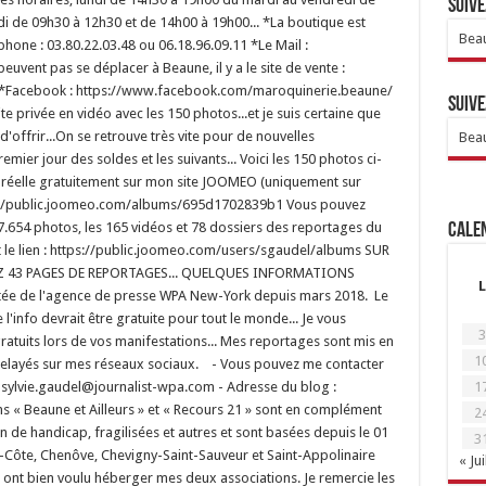
Suive
i de 09h30 à 12h30 et de 14h00 à 19h00... *La boutique est
Beau
hone : 03.80.22.03.48 ou 06.18.96.09.11 *Le Mail :
euvent pas se déplacer à Beaune, il y a le site de vente :
r *Facebook : https://www.facebook.com/maroquinerie.beaune/
Suive
site privée en vidéo avec les 150 photos...et je suis certaine que
 d'offrir...On se retrouve très vite pour de nouvelles
Beau
mier jour des soldes et les suivants... Voici les 150 photos ci-
e réelle gratuitement sur mon site JOOMEO (uniquement sur
tps://public.joomeo.com/albums/695d1702839b1 Vous pouvez
7.654 photos, les 165 vidéos et 78 dossiers des reportages du
Calen
ant le lien : https://public.joomeo.com/users/sgaudel/albums SUR
EZ 43 PAGES DE REPORTAGES... QUELQUES INFORMATIONS
L
éditée de l'agence de presse WPA New-York depuis mars 2018. Le
l'info devrait être gratuite pour tout le monde... Je vous
3
gratuits lors de vos manifestations... Mes reportages sont mis en
1
t relayés sur mes réseaux sociaux. - Vous pouvez me contacter
: sylvie.gaudel@journalist-wpa.com - Adresse du blog :
1
ons « Beaune et Ailleurs » et « Recours 21 » sont en complément
2
n de handicap, fragilisées et autres et sont basées depuis le 01
3
Côte, Chenôve, Chevigny-Saint-Sauveur et Saint-Appolinaire
« Jui
 ont bien voulu héberger mes deux associations. Je remercie les