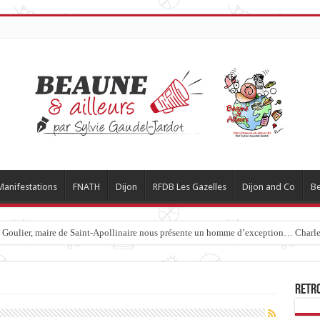
Manifestations
FNATH
Dijon
RFDB Les Gazelles
Dijon and Co
Be
c Goulier, maire de Saint-Apollinaire nous présente un homme d’exception… Charles
Retr