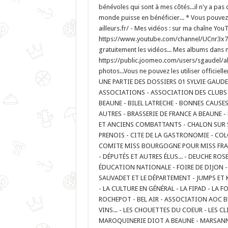
bénévoles qui sont à mes côtés...il n'y a pas 
monde puisse en bénéficier... * Vous pouvez
ailleurs.fr/ - Mes vidéos : sur ma chaîne YouT
https://www.youtube.com/channel/UCnr3x7
gratuitement les vidéos... Mes albums dans
https://public.joomeo.com/users/sgaudel/al
photos...Vous ne pouvez les utiliser officie
UNE PARTIE DES DOSSIERS 01 SYLVIE GAUDE
ASSOCIATIONS - ASSOCIATION DES CLUBS D
BEAUNE - BILEL LATRECHE - BONNES CAUSE
AUTRES - BRASSERIE DE FRANCE A BEAUNE -
ET ANCIENS COMBATTANTS - CHALON SUR S
PRENOIS - CITE DE LA GASTRONOMIE - CO
COMITE MISS BOURGOGNE POUR MISS FRAN
- DÉPUTÉS ET AUTRES ÉLUS... - DEUCHE ROSE
ÉDUCATION NATIONALE - FOIRE DE DIJON -
SAUVADET ET LE DÉPARTEMENT - JUMPS ET
- LA CULTURE EN GÉNÉRAL - LA FIPAD - LA 
ROCHEPOT - BEL AIR - ASSOCIATION AOC 
VINS... - LES CHOUETTES DU COEUR - LES CLI
MAROQUINERIE DIOT A BEAUNE - MARSANNAY