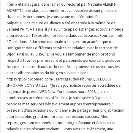
nom a été inauguré, dans le hall du rectorat par Nathalie ALBERT-
MORETTI, une plaque commémorative dévoilée devant plusieurs
dizaines de personnes. Je vous avoue que l'émotion était
palpable...une minute de silence a été observée à la mémoire de
Samuel PATY. A l'issue, il y a eu un temps d'échanges et tout le monde
a pu découvrir l’exposition présente dans cet espace... Pour avoir été
17 ans dans l'éducation nationale à l'inspection académique de
Bobigny et dans différents services en relation avec le rectorat de
Dijon ainsi qu'au CHSCTD, je voulais témoigner de mon profond
respect à tous les professeurs et personnels qui exercent quelques
fois dans des conditions difficiles... Vous pouvez retrouver tous les
autres albums photos du blog en suivant le lien :
https://public.joomeo.com/users/sgaudel/albums QUELQUES
INFORMATIONS UTILES : "Je suis journaliste reporter accréditée de
l'agence de presse WPA New-York depuis mars 2018. J'ai de
nombreuses accréditions officielles. Je suis basée à Dijon et je
propose mes services bénévolement auprès d'entrepreneurs /
président d'associations qui ont envie de partager leur projet / action
auprès du plus grand nombre sur les réseaux sociaux. Mes
reportages sont visionnés sur mon blog « Beaune et Ailleurs » et
relayés sur les réseaux sociaux. Vous avez un événement, une