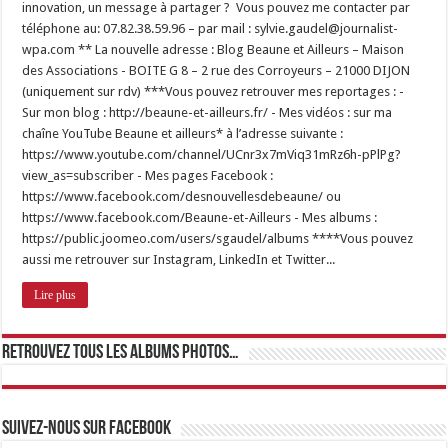
innovation, un message à partager ? Vous pouvez me contacter par
téléphone au: 07.82.38.59.96 – par mail : sylvie.gaudel@journalist-
wpa.com ** La nouvelle adresse : Blog Beaune et Ailleurs – Maison
des Associations - BOITE G 8 – 2 rue des Corroyeurs – 21000 DIJON
(uniquement sur rdv) ***Vous pouvez retrouver mes reportages : -
Sur mon blog : http://beaune-et-ailleurs.fr/ - Mes vidéos : sur ma
chaîne YouTube Beaune et ailleurs* à l’adresse suivante :
https://www.youtube.com/channel/UCnr3x7mViq31mRz6h-pPlPg?
view_as=subscriber - Mes pages Facebook :
https://www.facebook.com/desnouvellesdebeaune/ ou
https://www.facebook.com/Beaune-et-Ailleurs - Mes albums :
https://public.joomeo.com/users/sgaudel/albums ****Vous pouvez
aussi me retrouver sur Instagram, LinkedIn et Twitter...
Lire plus
Retrouvez tous les albums photos…
Suivez-nous sur Facebook