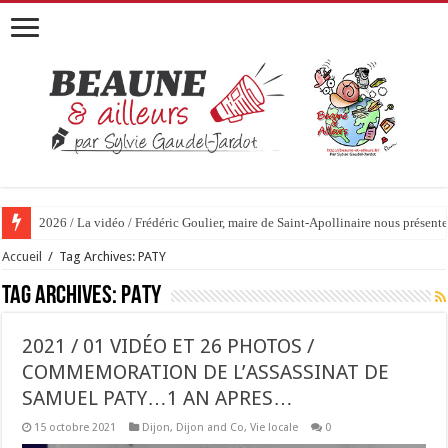
2026 / La vidéo / Frédéric Goulier, maire de Saint-Apollinaire nous prése
Accueil
/
Tag Archives: PATY
Tag Archives:
PATY
2021 / 01 VIDÉO ET 26 PHOTOS /
COMMEMORATION DE L’ASSASSINAT DE
SAMUEL PATY…1 AN APRES…
15 octobre 2021
Dijon
,
Dijon and Co
,
Vie locale
0