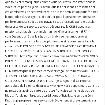
que tout est remarquable comme vous pourrez le constater dans la
vidéo et les photos. Je vous avoue que les personnes présentes ont
été admiratives de ce travail en vue de la modernisation pour faciliter
le quotidien des usagers et d'équiper pour l'entraînement de haute
performance. Le coût de ces travaux est de 13,5M€. Dans le dossier
de presse de ce reportage, vous découvrirez le CREPS avec : ses
missions, ses labels, le plan pluriannuel d'investissement (PPI)
conséquent porté par la région un établissement moderne et
performant... Je ne me fais pas plus longue et je vous laisse faire la
visite... VOUS POUVEZ RETROUVER ET TELECHARGER GRATUITEMENT
LES 223 PHOTOS DE CE REPORTAGE EN SUIVANT LE LIEN JOOMEO
SUIVANT... https://public.joomeo.com/albums/65334d2ce9692 VOUS
POUVEZ RETROUVER LES 322 ALBUMS, LES 34 325 PHOTOS DU BLOG
ET LES TELECHARGER GRATUITEMENT EN TAILLE REELLE EN SUIVANT LE
LIEN : https://public.joomeo.com/users/sgaudel/albums SUR LE BLOG
« BEAUNE ET AILLEURS » VOUS AVEZ 29 PAGES DE REPORTAGES...
QUELQUES INFORMATIONS UTILES : "Je suis journaliste reporter
accréditée de l'agence de presse WPA New-York depuis mars 2018. (je
ne peux pas avoir de carte de presse française car je ne vis pas du
blog...) J'ai de nombreuses accréditions officielles. Je suis basée à
Dijon et je propose mes services bénévolement et gratuitement...sur