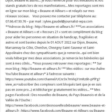
Dijon, Beaune et autres... Je vous remercie pour vos invitations et vos
stands gratuits lors de vos manifestations... Mes reportages sont mis
en ligne sur mon blog « Beaune et Ailleurs » et relayés sur mes
réseaux sociaux. Vous pouvez me contacter par téléphone au:
07.66.47.93.76 – par mail : sylvie.gaudel@journalist-wpa.com
**Adresse du blog : http://beaune-et-ailleurs.fr/ ***Les associations
« Beaune et Ailleurs » et « Recours 21 » sont en complément du blog
pour aider les personnes en situation de handicap, fragilisées et
autres et sont basées depuis le 01 AOUT 2022 sur Dijon, Beaune,
Marsannay-la-Côte, Chenôve, Chevigny-Saint-Sauveur et Saint-
Appolinaire chez des sympathisants que je remercie...qui ont bien
voulu héberger mes deux associations. Je remercie les bénévoles qui
sont à mes côtés... *Vous pouvez retrouver mes reportages : ** Sur
mon blog : http://beaune-et-ailleurs.fr/ ** Mes vidéos : sur ma chaîne
YouTube Beaune et ailleurs* à l’adresse suivante :
https://www.youtube.com/channel/UCnr3x7mViq31mRz6h-pPlPg?
view_as=subscriber (les compteurs sont bloqués tant que je en suis
pas en zone pro...) et télécharger gratuitement les vidéos... ** Mes
pages Facebook : Des nouvelles de Beaune, du Pays Beaunois et de la
Vallée de l'Ouche :
https://www.facebook.com/desnouvellesdebeaune/ www.beaune-et-
ailleurs.fr : https://www.facebook.com/Beaune-et-Ailleurs ou Beaune