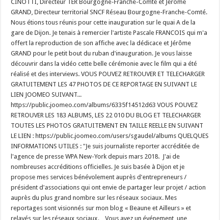
CINOTTI, Directeur TER Bourgogne-Franche-Comté et Jérôme
GRAND, Directeur territorial SNCF Réseau Bourgogne-Franche-Comté.
Nous étions tous réunis pour cette inauguration sur le quai A de la
gare de Dijon. Je tenais à remercier l'artiste Pascale FRANCOIS qui m'a
offert la reproduction de son affiche avec la dédicace et Jérôme
GRAND pour le petit bout du ruban d'inauguration. Je vous laisse
découvrir dans la vidéo cette belle cérémonie avec le film qui a été
réalisé et des interviews. VOUS POUVEZ RETROUVER ET TELECHARGER
GRATUITEMENT LES 47 PHOTOS DE CE REPORTAGE EN SUIVANT LE
LIEN JOOMEO SUIVANT...
https://public.joomeo.com/albums/6335f14512d63 VOUS POUVEZ
RETROUVER LES 183 ALBUMS, LES 22 010 DU BLOG ET TELECHARGER
TOUTES LES PHOTOS GRATUITEMENT EN TAILLE REELLE EN SUIVANT
LE LIEN : https://public.joomeo.com/users/sgaudel/albums QUELQUES
INFORMATIONS UTILES : "Je suis journaliste reporter accréditée de
l'agence de presse WPA New-York depuis mars 2018. J'ai de
nombreuses accréditions officielles. Je suis basée à Dijon et je
propose mes services bénévolement auprès d'entrepreneurs /
président d'associations qui ont envie de partager leur projet / action
auprès du plus grand nombre sur les réseaux sociaux. Mes
reportages sont visionnés sur mon blog « Beaune et Ailleurs » et
relayés sur les réseaux sociaux. Vous avez un événement, une