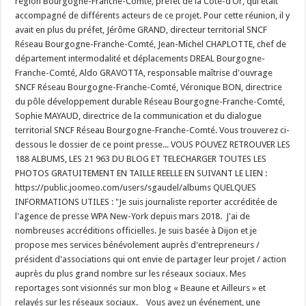
région Bourgogne-Franche-Comté, préfet de la Côte-d’Or, qui était
accompagné de différents acteurs de ce projet. Pour cette réunion, il y
avait en plus du préfet, Jérôme GRAND, directeur territorial SNCF
Réseau Bourgogne-Franche-Comté, Jean-Michel CHAPLOTTE, chef de
département intermodalité et déplacements DREAL Bourgogne-
Franche-Comté, Aldo GRAVOTTA, responsable maîtrise d'ouvrage
SNCF Réseau Bourgogne-Franche-Comté, Véronique BON, directrice
du pôle développement durable Réseau Bourgogne-Franche-Comté,
Sophie MAYAUD, directrice de la communication et du dialogue
territorial SNCF Réseau Bourgogne-Franche-Comté. Vous trouverez ci-
dessous le dossier de ce point presse... VOUS POUVEZ RETROUVER LES
188 ALBUMS, LES 21 963 DU BLOG ET TELECHARGER TOUTES LES
PHOTOS GRATUITEMENT EN TAILLE REELLE EN SUIVANT LE LIEN :
https://public.joomeo.com/users/sgaudel/albums QUELQUES
INFORMATIONS UTILES : "Je suis journaliste reporter accréditée de
l'agence de presse WPA New-York depuis mars 2018. J'ai de
nombreuses accréditions officielles. Je suis basée à Dijon et je
propose mes services bénévolement auprès d'entrepreneurs /
président d'associations qui ont envie de partager leur projet / action
auprès du plus grand nombre sur les réseaux sociaux. Mes
reportages sont visionnés sur mon blog « Beaune et Ailleurs » et
relayés sur les réseaux sociaux. Vous avez un événement, une