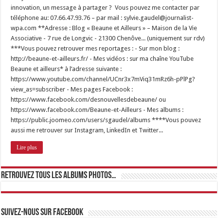
innovation, un message à partager ? Vous pouvez me contacter par
téléphone au: 07.66.47.93.76 – par mail : sylvie.gaudel@journalist-
wpa.com **Adresse : Blog « Beaune et Ailleurs » – Maison de la Vie
Associative - 7 rue de Longvic - 21300 Chenôve... (uniquement sur rdv)
***Vous pouvez retrouver mes reportages : - Sur mon blog :
http://beaune-et-ailleurs.fr/ - Mes vidéos : sur ma chaîne YouTube
Beaune et ailleurs* à l’adresse suivante :
https://www.youtube.com/channel/UCnr3x7mViq31mRz6h-pPlPg?
view_as=subscriber - Mes pages Facebook :
https://www.facebook.com/desnouvellesdebeaune/ ou
https://www.facebook.com/Beaune-et-Ailleurs - Mes albums :
https://public.joomeo.com/users/sgaudel/albums ****Vous pouvez
aussi me retrouver sur Instagram, LinkedIn et Twitter...
Lire plus
Retrouvez tous les albums photos…
Suivez-nous sur Facebook