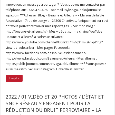
innovation, un message à partager ? Vous pouvez me contacter par
téléphone au: 07.66.47.93.76 – par mail : sylvie.gaudel@journalist-
wpa.com **Adresse : Blog « Beaune et Ailleurs » – Maison de la Vie
Associative - 7 rue de Longvic - 21300 Chenôve... (uniquement sur rdv)
***Vous pouvez retrouver mes reportages : - Sur mon blog :
http://beaune-et-ailleurs.fr/ - Mes vidéos : sur ma chaîne YouTube
Beaune et ailleurs* à l’adresse suivante :
https://www.youtube.com/channel/UCnr3x7mViq31mRz6h-pPlPg?
view_as=subscriber - Mes pages Facebook :
https://www.facebook.com/desnouvellesdebeaune/ ou
https://www.facebook.com/Beaune-et-Ailleurs - Mes albums :
https://public.joomeo.com/users/sgaudel/albums ****Vous pouvez
aussi me retrouver sur Instagram, LinkedIn et Twitter...
Lire plus
2022 / 01 VIDÉO ET 20 PHOTOS / L’ÉTAT ET
SNCF RÉSEAU S’ENGAGENT POUR LA
RÉDUCTION DU BRUIT FERROVIAIRE – LA