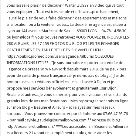
vous laisse le plaisir de découvrir Walter ZUSSY en vidéo qui va tout
vous expliquer... Tout est très simple et efficace...prochainement,
j'aurai le plaisir de vous faire découvrir des appartements et maisons
à la location ou à la vente en vidéo... La deuxième agence est située à
Lyon au 141 avenue Maréchal de Saxe – 69003 LYON – 04.78.14.58.30
ou lyon@loca.fr Vous pouvez retrouvez VOUS POUVEZ RETROUVER LES
280 ALBUMS, LES 27 259 PHOTOS DU BLOG ET LES TELECHARGER
GRATUITEMENT EN TAILLE REELLE EN SUIVANT LE LIEN :
https://public.joomeo.com/users/sgaudel/albums QUELQUES
INFORMATIONS UTILES : "Je suis journaliste reporter accréditée de
l'agence de presse WPA New-York depuis mars 2018. (je ne peux pas
avoir de carte de presse française car je ne vis pas du blog...) J'ai de
nombreuses accréditions officielles. Je suis basée à Dijon et je
propose mes services bénévolement et gratuitement...sur Dijon,
Beaune et autres... Je vous remercie pour vos invitations et vos stands
gratuits lors de vos manifestations... Mes reportages sont mis en ligne
sur mon blog « Beaune et Ailleurs » et relayés sur mes réseaux
sociaux. Vous pouvez me contacter par téléphone au: 07.66.47.93.76
– par mail : sylvie.gaudel@journalist-wpa.com **Adresse du blog :
http://beaune-et-ailleurs.fr/ ***Les associations « Beaune et Ailleurs »
et « Recours 21 » sont en complément du blog pour aider les