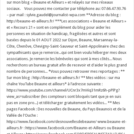
sur mon blog « Beaune et Ailleurs » et relayés sur mes réseaux
sociaux. Vous pouvez me contacter par téléphone au: 07.66.47.93.76
– par mail : sylvie.gaudel@journalist-wpa.com **Adresse du blog :
http://beaune-et-ailleurs.fr/ ***Les associations « Beaune et Ailleurs »
et « Recours 21 » sont en complément du blog pour aider les
personnes en situation de handicap, fragilisées et autres et sont
basées depuis le 01 AOUT 2022 sur Dijon, Beaune, Marsannay-la-
Côte, Chenôve, Chevigny-Saint-Sauveur et Saint-Appolinaire chez des
sympathisants que je remercie...qui ont bien voulu héberger mes deux
associations. Je remercie les bénévoles qui sont à mes côtés... Nous
recherchons un bureau gratuit afin de recevoir et d'aider le plus grand
nombre de personnes... *Vous pouvez retrouver mes reportages : **
Sur mon blog : http://beaune-et-ailleurs.fr/ ** Mes vidéos : sur ma
chaîne YouTube Beaune et ailleurs* à l’adresse suivante :
https://www.youtube.com/channel/UCnr3x7mViq31mRz6h-pPlPg?
view_as=subscriber (les compteurs sont bloqués tant que je en suis
pas en zone pro...) et télécharger gratuitement les vidéos... ** Mes
pages Facebook : Des nouvelles de Beaune, du Pays Beaunois et de la
Vallée de l'Ouche :
https://www.facebook.com/desnouvellesdebeaune/ www.beaune-et-
ailleurs.fr : https://www.facebook.com/Beaune-et-Ailleurs ou Beaune