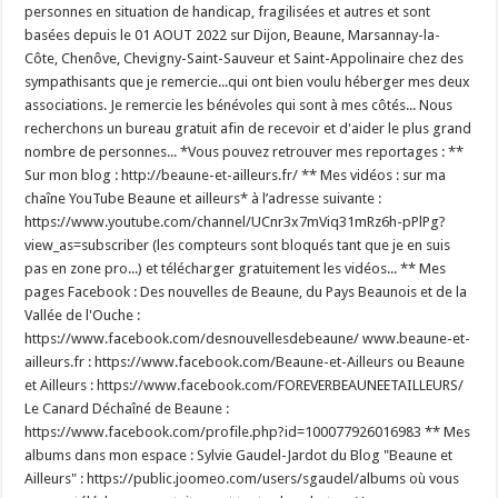
personnes en situation de handicap, fragilisées et autres et sont
basées depuis le 01 AOUT 2022 sur Dijon, Beaune, Marsannay-la-
Côte, Chenôve, Chevigny-Saint-Sauveur et Saint-Appolinaire chez des
sympathisants que je remercie...qui ont bien voulu héberger mes deux
associations. Je remercie les bénévoles qui sont à mes côtés... Nous
recherchons un bureau gratuit afin de recevoir et d'aider le plus grand
nombre de personnes... *Vous pouvez retrouver mes reportages : **
Sur mon blog : http://beaune-et-ailleurs.fr/ ** Mes vidéos : sur ma
chaîne YouTube Beaune et ailleurs* à l’adresse suivante :
https://www.youtube.com/channel/UCnr3x7mViq31mRz6h-pPlPg?
view_as=subscriber (les compteurs sont bloqués tant que je en suis
pas en zone pro...) et télécharger gratuitement les vidéos... ** Mes
pages Facebook : Des nouvelles de Beaune, du Pays Beaunois et de la
Vallée de l'Ouche :
https://www.facebook.com/desnouvellesdebeaune/ www.beaune-et-
ailleurs.fr : https://www.facebook.com/Beaune-et-Ailleurs ou Beaune
et Ailleurs : https://www.facebook.com/FOREVERBEAUNEETAILLEURS/
Le Canard Déchaîné de Beaune :
https://www.facebook.com/profile.php?id=100077926016983 ** Mes
albums dans mon espace : Sylvie Gaudel-Jardot du Blog "Beaune et
Ailleurs" : https://public.joomeo.com/users/sgaudel/albums où vous