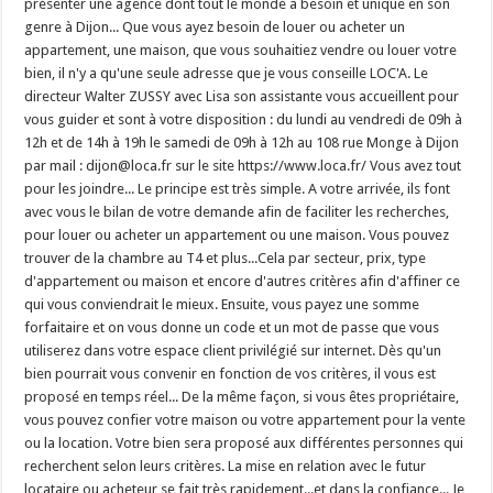
présenter une agence dont tout le monde a besoin et unique en son
genre à Dijon... Que vous ayez besoin de louer ou acheter un
appartement, une maison, que vous souhaitiez vendre ou louer votre
bien, il n'y a qu'une seule adresse que je vous conseille LOC'A. Le
directeur Walter ZUSSY avec Lisa son assistante vous accueillent pour
vous guider et sont à votre disposition : du lundi au vendredi de 09h à
12h et de 14h à 19h le samedi de 09h à 12h au 108 rue Monge à Dijon
par mail : dijon@loca.fr sur le site https://www.loca.fr/ Vous avez tout
pour les joindre... Le principe est très simple. A votre arrivée, ils font
avec vous le bilan de votre demande afin de faciliter les recherches,
pour louer ou acheter un appartement ou une maison. Vous pouvez
trouver de la chambre au T4 et plus...Cela par secteur, prix, type
d'appartement ou maison et encore d'autres critères afin d'affiner ce
qui vous conviendrait le mieux. Ensuite, vous payez une somme
forfaitaire et on vous donne un code et un mot de passe que vous
utiliserez dans votre espace client privilégié sur internet. Dès qu'un
bien pourrait vous convenir en fonction de vos critères, il vous est
proposé en temps réel... De la même façon, si vous êtes propriétaire,
vous pouvez confier votre maison ou votre appartement pour la vente
ou la location. Votre bien sera proposé aux différentes personnes qui
recherchent selon leurs critères. La mise en relation avec le futur
locataire ou acheteur se fait très rapidement...et dans la confiance... Je