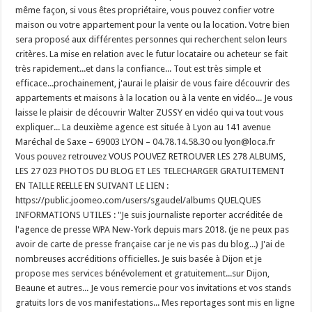
même façon, si vous êtes propriétaire, vous pouvez confier votre
maison ou votre appartement pour la vente ou la location. Votre bien
sera proposé aux différentes personnes qui recherchent selon leurs
critères. La mise en relation avec le futur locataire ou acheteur se fait
très rapidement...et dans la confiance... Tout est très simple et
efficace...prochainement, j'aurai le plaisir de vous faire découvrir des
appartements et maisons à la location ou à la vente en vidéo... Je vous
laisse le plaisir de découvrir Walter ZUSSY en vidéo qui va tout vous
expliquer... La deuxième agence est située à Lyon au 141 avenue
Maréchal de Saxe – 69003 LYON – 04.78.14.58.30 ou lyon@loca.fr
Vous pouvez retrouvez VOUS POUVEZ RETROUVER LES 278 ALBUMS,
LES 27 023 PHOTOS DU BLOG ET LES TELECHARGER GRATUITEMENT
EN TAILLE REELLE EN SUIVANT LE LIEN :
https://public.joomeo.com/users/sgaudel/albums QUELQUES
INFORMATIONS UTILES : "Je suis journaliste reporter accréditée de
l'agence de presse WPA New-York depuis mars 2018. (je ne peux pas
avoir de carte de presse française car je ne vis pas du blog...) J'ai de
nombreuses accréditions officielles. Je suis basée à Dijon et je
propose mes services bénévolement et gratuitement...sur Dijon,
Beaune et autres... Je vous remercie pour vos invitations et vos stands
gratuits lors de vos manifestations... Mes reportages sont mis en ligne