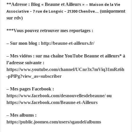
**
Adresse : Blog « Beaune et Ailleurs » –
Maison de la Vie
(uniquement
Associative – 7 rue de Longvic – 21300 Chenôve…
sur rdv)
***Vous pouvez retrouver mes reportages :
– Sur mon blog :
http://beaune-et-ailleurs.fr/
– Mes vidéos : sur ma chaîne YouTube Beaune et ailleurs* à
l’adresse suivante :
https://www.youtube.com/channel/UCnr3x7mViq31mRz6h
-pPlPg?
view_as=subscriber
– Mes pages Facebook :
https://www.facebook.com/desnouvellesdebeaune/
ou
https://www.facebook.com/Beaune-et-Ailleurs
– Mes albums :
https://public.joomeo.com/users/sgaudel/albums