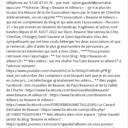
téléphone au: 07.66.47.93.76 – par mail : sylvie.gaudel@journalist-
wpa.com **Adresse : Blog « Beaune et Ailleurs » – (je n'ai plus les
locaux à la Maison de la Vie Associative repris par le maire de Chenôve
arbitrairement...on en reparle) ***L’association « Beaune et Ailleurs »
qui est en complément du blog et qui aide avec l’association « Recours
21 » les personnes en situation de handicap, fragilisées et autres sont
basées depuis le 01 AOUT 2022 sur Dijon, Beaune, Marsannay-la-Côte,
Chenôve, Chevigny-Saint-Sauveur et Saint-Appolinaire chez des
sympathisants qui ont bien voulu héberger les deux associations et que
je remercie...afin d'aider le plus grand nombre de personnes...je
remercie les bénévoles qui sont à mes côtés... ****Vous pouvez
retrouver mes reportages : ** Sur mon blog : http://beaune-et-
ailleurs.fr/ ** Mes vidéos : sur ma chaîne YouTube Beaune et ailleurs* à
l’adresse suivante :
https://www.youtube.com/channel/UCnr3x7mViq31mRz6h-pPlPg?
view_as=subscriber (les compteurs sont bloqués tant que je en suis pas
en zone pro...) et télécharger gratuitement les vidéos... ** Mes pages
Facebook : Des nouvelles de Beaune, du Pays Beaunois et de la Vallée
de l'Ouche : https://www.facebook.com/desnouvellesdebeaune/
www.beaune-et-ailleurs.fr : https://www.facebook.com/Beaune-et-
Ailleurs ou Beaune et Ailleurs :
https://www.facebook.com/FOREVERBEAUNEETAILLEURS/ Le Canard
Déchaîné de Beaune : https://www.facebook.com/profile.php?
id=100077926016983 ** Mes albums dans mon espace : Sylvie Gaudel-
Jardot du Blog "Beaune et Ailleurs" :
https://public.joomeo.com/users/sgaudel/albums où vous pouvez