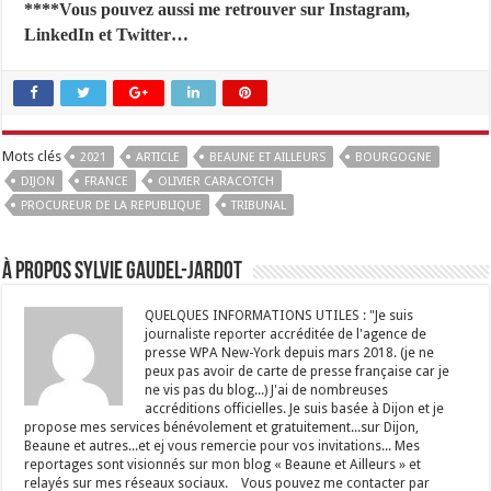
****Vous pouvez aussi me retrouver sur Instagram,
LinkedIn et Twitter…
Mots clés
2021
ARTICLE
BEAUNE ET AILLEURS
BOURGOGNE
DIJON
FRANCE
OLIVIER CARACOTCH
PROCUREUR DE LA REPUBLIQUE
TRIBUNAL
À propos Sylvie GAUDEL-JARDOT
QUELQUES INFORMATIONS UTILES : "Je suis
journaliste reporter accréditée de l'agence de
presse WPA New-York depuis mars 2018. (je ne
peux pas avoir de carte de presse française car je
ne vis pas du blog...) J'ai de nombreuses
accréditions officielles. Je suis basée à Dijon et je
propose mes services bénévolement et gratuitement...sur Dijon,
Beaune et autres...et ej vous remercie pour vos invitations... Mes
reportages sont visionnés sur mon blog « Beaune et Ailleurs » et
relayés sur mes réseaux sociaux. Vous pouvez me contacter par