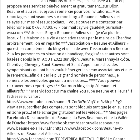
accréditions officielles. Je suis basée à Dijon et je
propose mes services bénévolement et gratuitement...sur Dijon,
Beaune et autres...et ej vous remercie pour vos invitations... Mes
reportages sont visionnés sur mon blog « Beaune et Ailleurs » et
relayés sur mes réseaux sociaux. Vous pouvez me contacter par
téléphone au: 07.66.47.93.76 – par mail : sylvie.gaudel@journalist-
wpa.com **Adresse : Blog « Beaune et Ailleurs » – (je n'ai plus les
locaux à la Maison de la Vie Associative repris par le maire de Chenôve
arbitrairement...on en reparle) ***L’association « Beaune et Ailleurs »
qui est en complément du blog et qui aide avec l’association « Recours
21 » les personnes en situation de handicap, fragilisées et autres sont
basées depuis le 01 AOUT 2022 sur Dijon, Beaune, Marsannay-la-Côte,
Chenôve, Chevigny-Saint-Sauveur et Saint-Appolinaire chez des
sympathisants qui ont bien voulu héberger les deux associations et que
je remercie...afin d'aider le plus grand nombre de personnes...je
remercie les bénévoles qui sont à mes côtés... ****Vous pouvez
retrouver mes reportages : ** Sur mon blog : http://beaune-et-
ailleurs.fr/ ** Mes vidéos : sur ma chaîne YouTube Beaune et ailleurs* à
l’adresse suivante :
https://www.youtube.com/channel/UCnr3x7mViq31mRz6h-pPlPg?
view_as=subscriber (les compteurs sont bloqués tant que je en suis pas
en zone pro...) et télécharger gratuitement les vidéos... ** Mes pages
Facebook : Des nouvelles de Beaune, du Pays Beaunois et de la Vallée
de l'Ouche : https://www.facebook.com/desnouvellesdebeaune/
www.beaune-et-ailleurs.fr : https://www.facebook.com/Beaune-et-
Ailleurs ou Beaune et Ailleurs :
https://www.facebook.com/FOREVERBEAUNEETAILLEURS/ Le Canard