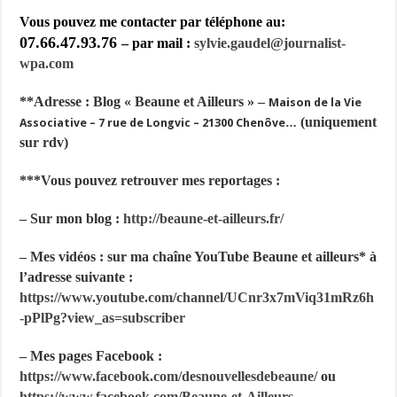
Vous pouvez me contacter par téléphone au:
07.66.47.93.76
– par mail :
sylvie.gaudel@journalist-
wpa.com
**Adresse : Blog « Beaune et Ailleurs » –
Maison de la Vie
(uniquement
Associative – 7 rue de Longvic – 21300 Chenôve…
sur rdv)
***Vous pouvez retrouver mes reportages :
– Sur mon blog :
http://beaune-et-ailleurs.fr/
– Mes vidéos : sur ma chaîne YouTube Beaune et ailleurs* à
l’adresse suivante :
https://www.youtube.com/channel/UCnr3x7mViq31mRz6h
-pPlPg?
view_as=subscriber
– Mes pages Facebook :
https://www.facebook.com/desnouvellesdebeaune/
ou
https://www.facebook.com/Beaune-et-Ailleurs