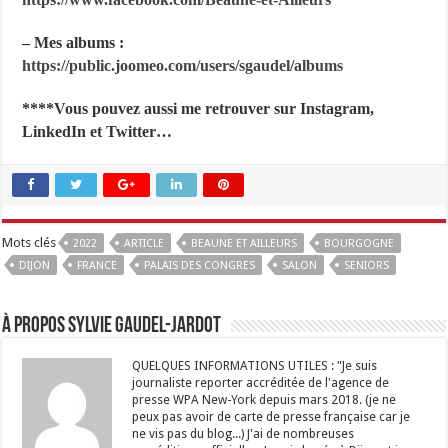
– Mes albums :
https://public.joomeo.com/users/sgaudel/albums
****Vous pouvez aussi me retrouver sur Instagram,
LinkedIn et Twitter…
Mots clés
2022
ARTICLE
BEAUNE ET AILLEURS
BOURGOGNE
DIJON
FRANCE
PALAIS DES CONGRES
SALON
SENIORS
À propos Sylvie GAUDEL-JARDOT
QUELQUES INFORMATIONS UTILES : "Je suis
journaliste reporter accréditée de l'agence de
presse WPA New-York depuis mars 2018. (je ne
peux pas avoir de carte de presse française car je
ne vis pas du blog...) J'ai de nombreuses