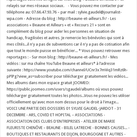
relayés sur mes réseaux sociaux. - Vous pouvez me contacter par
téléphone au: 07.66.47.93.76 – par mail : sylvie.gaudel@journalist-
wpa.com - Adresse du blog : http://beaune-et-ailleurs.fr/ - Les
associations « Beaune et Ailleurs » et « Recours 21 » sont en
complément du blog pour aider les personnes en situation de
handicap, fragilisées et autres. Je remercie les bénévoles qui sont à
mes côtés...il n'y a pas de subventions car il n'y a pas de cotisation afin
que tout le monde puisse en bénéficier... * Vous pouvez retrouver mes
reportages : - Sur mon blog : http://beaune-et-ailleurs.fr/ - Mes
vidéos : sur ma chaîne YouTube Beaune et ailleurs* à l’adresse
suivante : https://www.youtube.com/channel/UCnr3x7mViq31mRz6h-
pPlPg?view_as=subscriber pour télécharger gratuitement les vidéos...
Mes albums dans mon espace gratuit JOOMEO:
https://public.joomeo.com/users/sgaudel/albums où vous pouvez
télécharger gratuitement toutes les photos...Vous ne pouvez les utiliser
officiellement qu'avec mon nom dessus pour le droit à l'image...
VOICI UNE PARTIE DES DOSSIERS 01 SYLVIE GAUDEL-JARDOT - 31
DECEMBRE - ARS, COVID ET HOPITAL – ASSOCIATIONS -
ASSOCIATION DES CLUBS D'ENTREPRISES - ATELIER DE MARIE
FLEURISTE CHENÔVE – BEAUNE - BILEL LATRECHE - BONNES CAUSES... -
BOUTIQUES ET RESTAURANTS DE DIJON, BOURGOGNE ET AUTRES -