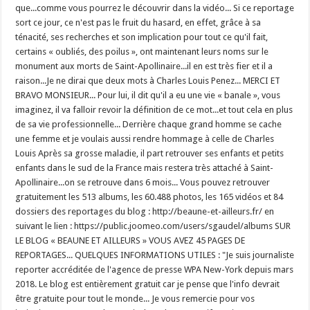
que...comme vous pourrez le découvrir dans la vidéo... Si ce reportage
sort ce jour, ce n'est pas le fruit du hasard, en effet, grâce à sa
ténacité, ses recherches et son implication pour tout ce qu'il fait,
certains « oubliés, des poilus », ont maintenant leurs noms sur le
monument aux morts de Saint-Apollinaire...il en est très fier et il a
raison...Je ne dirai que deux mots à Charles Louis Penez... MERCI ET
BRAVO MONSIEUR... Pour lui, il dit qu'il a eu une vie « banale », vous
imaginez, il va falloir revoir la définition de ce mot...et tout cela en plus
de sa vie professionnelle... Derrière chaque grand homme se cache
une femme et je voulais aussi rendre hommage à celle de Charles
Louis Après sa grosse maladie, il part retrouver ses enfants et petits
enfants dans le sud de la France mais restera très attaché à Saint-
Apollinaire...on se retrouve dans 6 mois... Vous pouvez retrouver
gratuitement les 513 albums, les 60.488 photos, les 165 vidéos et 84
dossiers des reportages du blog : http://beaune-et-ailleurs.fr/ en
suivant le lien : https://public.joomeo.com/users/sgaudel/albums SUR
LE BLOG « BEAUNE ET AILLEURS » VOUS AVEZ 45 PAGES DE
REPORTAGES... QUELQUES INFORMATIONS UTILES : "Je suis journaliste
reporter accréditée de l'agence de presse WPA New-York depuis mars
2018. Le blog est entièrement gratuit car je pense que l'info devrait
être gratuite pour tout le monde... Je vous remercie pour vos