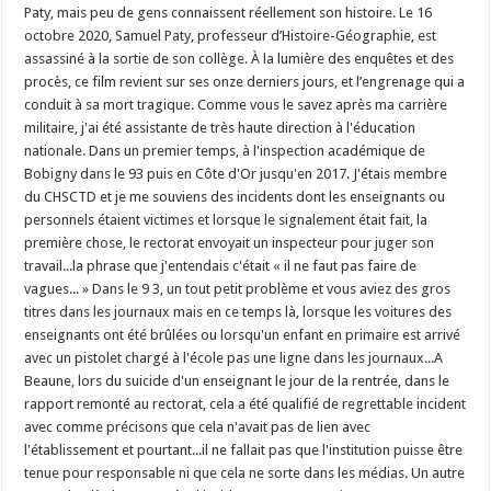
Paty, mais peu de gens connaissent réellement son histoire. Le 16
octobre 2020, Samuel Paty, professeur d’Histoire-Géographie, est
assassiné à la sortie de son collège. À la lumière des enquêtes et des
procès, ce film revient sur ses onze derniers jours, et l’engrenage qui a
conduit à sa mort tragique. Comme vous le savez après ma carrière
militaire, j'ai été assistante de très haute direction à l'éducation
nationale. Dans un premier temps, à l'inspection académique de
Bobigny dans le 93 puis en Côte d'Or jusqu'en 2017. J'étais membre
du CHSCTD et je me souviens des incidents dont les enseignants ou
personnels étaient victimes et lorsque le signalement était fait, la
première chose, le rectorat envoyait un inspecteur pour juger son
travail...la phrase que j'entendais c'était « il ne faut pas faire de
vagues... » Dans le 9 3, un tout petit problème et vous aviez des gros
titres dans les journaux mais en ce temps là, lorsque les voitures des
enseignants ont été brûlées ou lorsqu'un enfant en primaire est arrivé
avec un pistolet chargé à l'école pas une ligne dans les journaux...A
Beaune, lors du suicide d'un enseignant le jour de la rentrée, dans le
rapport remonté au rectorat, cela a été qualifié de regrettable incident
avec comme précisons que cela n'avait pas de lien avec
l'établissement et pourtant...il ne fallait pas que l'institution puisse être
tenue pour responsable ni que cela ne sorte dans les médias. Un autre