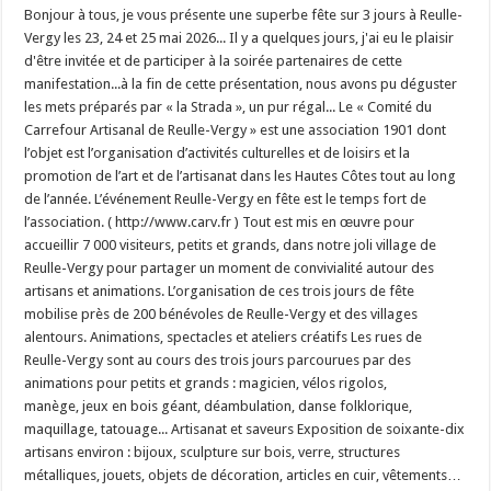
Bonjour à tous, je vous présente une superbe fête sur 3 jours à Reulle-
Vergy les 23, 24 et 25 mai 2026... Il y a quelques jours, j'ai eu le plaisir
d'être invitée et de participer à la soirée partenaires de cette
manifestation...à la fin de cette présentation, nous avons pu déguster
les mets préparés par « la Strada », un pur régal... Le « Comité du
Carrefour Artisanal de Reulle-Vergy » est une association 1901 dont
l’objet est l’organisation d’activités culturelles et de loisirs et la
promotion de l’art et de l’artisanat dans les Hautes Côtes tout au long
de l’année. L’événement Reulle-Vergy en fête est le temps fort de
l’association. ( http://www.carv.fr ) Tout est mis en œuvre pour
accueillir 7 000 visiteurs, petits et grands, dans notre joli village de
Reulle-Vergy pour partager un moment de convivialité autour des
artisans et animations. L’organisation de ces trois jours de fête
mobilise près de 200 bénévoles de Reulle-Vergy et des villages
alentours. Animations, spectacles et ateliers créatifs Les rues de
Reulle-Vergy sont au cours des trois jours parcourues par des
animations pour petits et grands : magicien, vélos rigolos,
manège, jeux en bois géant, déambulation, danse folklorique,
maquillage, tatouage... Artisanat et saveurs Exposition de soixante-dix
artisans environ : bijoux, sculpture sur bois, verre, structures
métalliques, jouets, objets de décoration, articles en cuir, vêtements…