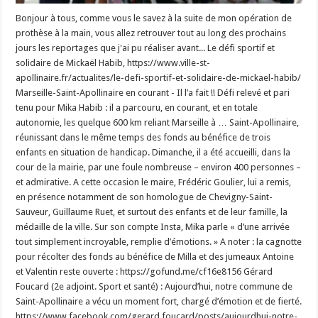
Bonjour à tous, comme vous le savez à la suite de mon opération de prothèse à la main, vous allez retrouver tout au long des prochains jours les reportages que j'ai pu réaliser avant... Le défi sportif et solidaire de Mickaël Habib, https://www.ville-st-apollinaire.fr/actualites/le-defi-sportif-et-solidaire-de-mickael-habib/ Marseille-Saint-Apollinaire en courant - Il l’a fait !! Défi relevé et pari tenu pour Mika Habib : il a parcouru, en courant, et en totale autonomie, les quelque 600 km reliant Marseille à … Saint-Apollinaire, réunissant dans le même temps des fonds au bénéfice de trois enfants en situation de handicap. Dimanche, il a été accueilli, dans la cour de la mairie, par une foule nombreuse – environ 400 personnes – et admirative. A cette occasion le maire, Frédéric Goulier, lui a remis, en présence notamment de son homologue de Chevigny-Saint-Sauveur, Guillaume Ruet, et surtout des enfants et de leur famille, la médaille de la ville. Sur son compte Insta, Mika parle « d’une arrivée tout simplement incroyable, remplie d’émotions. » A noter : la cagnotte pour récolter des fonds au bénéfice de Milla et des jumeaux Antoine et Valentin reste ouverte : https://gofund.me/cf16e8156 Gérard Foucard (2e adjoint. Sport et santé) : Aujourd’hui, notre commune de Saint-Apollinaire a vécu un moment fort, chargé d’émotion et de fierté. https://www.facebook.com/gerard.foucard/posts/aujourdhui-notre-commune-de-saint-apollinaire-a-v%C3%A9cu-un-moment-fort-charg%C3%A9-d%C3%A9mot/27577141311872812/ Nous avons eu le bonheur d’accueillir Habib Mika , notre Mika, au terme d’une aventure humaine exceptionnelle. 600 kilomètres parcourus entre Marseille et Saint-Apollinaire… 600 kilomètres de courage, de détermination et de dépassement de soi. Mais surtout, 600 kilomètres guidés par le cœur. Car au-delà de l’exploit sportif, il y a le sens : courir pour des enfants, Milla, Antoine et Valentin, pour transmettre de la force et de l’espoir. Et aujourd’hui, c’est toute une commune qui s’est rassemblée autour de lui. Un immense merci à Carla pour son engagement et son aide précieuse dans l’organisation. Derrière chaque grand défi, il y a des personnes essentielles… et elle en fait pleinement partie. Merci à Cédric Royer (Karafiesta) pour l’animation de grande qualité et sa réactivité. Merci à la Réserve Citoyenne, à notre adjointe Laurence Auclin pour son soutien sans faille, à l’ASC Zumba, à l’ASC Hip Hop, aux bénévoles… et une mention particulière à ma fille Sandra pour son aide. Merci également à Monsieur le Maire, aux nombreux élus présents, ainsi qu’aux services municipaux pour leur travail. Et… merci au soleil d’avoir été au rendez-vous Aujourd’hui, autour de Mika, c’est toute une commune qui s’est mobilisée. C’est aussi ça, le sport : du partage, de la solidarité et des émotions. Aujourd’hui, notre commune de Saint-Apollinaire a vécu un moment fort, chargé d’émotion et de fierté. Habitué des défis – on lui doit notamment d’avoir relié en courant Lyon à Dijon ou encore Belfort à Strasbourg – Mickaël Habib s’apprête à relever un nouveau challenge : Marseille-Saint-Apollinaire, soit quelque 650 km. Le tout, en totale autonomie et pour des bonnes causes. Départ le 9 avril du Vieux-Port, arrivée à Saint-Apollinaire le 26 avril. La course à pied est entrée dans la vie de Mickaël Habib – Mika – après le décès de sa mère, qui repose dans le cimetière de Saint-Apollinaire. Une forme de thérapie qui est devenue pour celui qui exerce le métier d’animateur sportif (à la communauté de communes de la Plaine dijonnaise) un véritable mode de vie. Donner du sens Mais, si Mika, alerte quarantenaire, court pour son plaisir, il souhaite aussi le faire pour les autres. « J’ai éprouvé le besoin de donner un sens plus concret à ma passion », explique-t-il. Et de poursuivre : « J’ai pensé aux enfants en situation de handicap, qui eux, ne peuvent pas courir ». C’est le cas de Milla, 9 ans, épleumienne, atteinte de leucodystrophie. L’an passé, son Paris-Dijon, ou plus exactement Paris-Chevigny-Saint-Sauveur (400 km en 8 jours), a permis à Mika de réunir près de 9 000 €. Une somme qui a notamment servi à financer une voiture médicalisée. Cette fois Mika compte réunir des fonds pour permettre à Milla de bénéficier de soins appropriés dans une clinique spécialisée en Espagne. Les dons iront également à Antoine et Valentin, des jumeaux, âgés de 2 ans. Nés prématurés ils sont atteints d’une paralysie cérébrale. Le 9 avril Pour ce nouveau défi, Mickaël Habib s’élancera du Vieux-Port de Marseille le 9 avril. Pour seul bagage un sac à dos de 6 kilos. Aucune assistance. Le soir il dormira chez l’habitant. Chaque jour, départ vers 8 h00, pour une quarantaine de kilomètres et une arrivée vers 17h00. Le périple doit durer 18 jours, Mika s’octroyant une journée de repos. A Saint-Apollinaire le 26 avril Arrivée à Saint-Apollinaire le dimanche 26 avril entre 15h00 et 16h00. Ceux qui le souhaitent pourront l’accompagner lors du dernier kilomètre : du parking de l’ASPTT, rue François Mitterrand, à la cour de la mairie, où seront organisées différentes animations, et où surtout l’attendront Milla, Antoine et Valentin. A savoir. Mika avait prévu de relever ce défi en octobre dernier. Mais à cette date on lui découvre une tumeur à l’intestin. Tumeur bénigne, pour laquelle il sera opéré en urgence, et qui l’a beaucoup affaibli. Cette course est aussi l’occasion pour lui de montrer qu’il ne faut jamais baisser les bras, qu’il faut se battre. « Tout est possible à qui ose, travaille, rêve et n’abandonne jamais », est devenu son véritable mantra. Mantra qu’il ne cesse de répéter à son fils. Pour suivre : Instagram. @mika_run_trek - Facebook. Habib Mika - Mail. Didijon21@gmail.com On se retrouve très vite pour de nouvelles aventures... … VOUS POUVEZ RETROUVER LE REPORTAGE COMPLET EN SUIVANT LE LIEN DU BLOG / http://beaune-et-ailleurs.fr/ Voici les 220 photos ci-dessous que vous pouvez retrouver en taille réelle gratuitement sur mon site JOOMEO (uniquement sur ordinateur pour le téléchargement...) : https://public.joomeo.com/albums/69f4c53f9299f Vous pouvez retrouver gratuitement les 510 albums, les 60.158 photos, les 165 vidéos et 82 dossiers des reportages du blog : http://beaune-et-ailleurs.fr/ en suivant le lien : https://public.joomeo.com/users/sgaudel/albums SUR LE BLOG « BEAUNE ET AILLEURS » VOUS AVEZ 45 PAGES DE REPORTAGES... QUELQUES INFORMATIONS UTILES : "Je suis journaliste reporter accréditée de l'agence de presse WPA New-York depuis mars 2018. Le blog est entièrement gratuit car je pense que l'info devrait être gratuite pour tout le monde... Je vous remercie pour vos invitations et vos stands gratuits lors de vos manifestations... Mes reportages sont mis en ligne sur mon blog « Beaune et Ailleurs » et relayés sur mes réseaux sociaux. - Vous pouvez me contacter par téléphone au: 07.66.47.93.76 – par mail : sylvie.gaudel@journalist-wpa.com - Adresse du blog : http://beaune-et-ailleurs.fr/ - Les associations « Beaune et Ailleurs » et « Recours 21 » sont en complément du blog pour aider les personnes en situation de handicap, fragilisées et autres. Je remercie les bénévoles qui sont à mes côtés...il n'y a pas de subventions car il n'y a pas de cotisation afin que tout le monde puisse en bénéficier... * Vous pouvez retrouver mes reportages : - Sur mon blog : http://beaune-et-ailleurs.fr/ - Mes vidéos : sur ma chaîne YouTube Beaune et ailleurs* à l’adresse suivante : https://www.youtube.com/channel/UCnr3x7mViq31mRz6h-pPlPg?view_as=subscriber pour télécharger gratuitement les vidéos... Mes albums dans mon espace gratuit JOOMEO: https://public.joomeo.com/users/sgaudel/albums où vous pouvez télécharger gratuitement toutes les photos...Vous ne pouvez les utiliser officiellement qu'avec mon nom dessus pour le droit à l'image... VOICI UNE PARTIE DES DOSSIERS 01 SYLVIE GAUDEL-JARDOT - 31 DECEMBRE - ARS, COVID ET HOPITAL – ASSOCIATIONS - ASSOCIATION DES CLUBS D'ENTREPRISES - ATELIER DE MARIE FLEURISTE CHENÔVE – BEAUNE - BILEL LATRECHE - BONNES CAUSES... - BOUTIQUES ET RESTAURANTS DE DIJON, BOURGOGNE ET AUTRES - BRASSERIE DE FRANCE A BEAUNE - BUREAUX 202 ET 206 - CAP SUZON - CEREMONIES MILITAIRES ET ANCIENS COMBATTANTS - CHALON SUR SAONE - CHENÔVE - CHEVIGNY SAINT SAUVEUR - CIRCUIT DE PRENOIS - CITE DE LA GASTRONOMIE - COLORE MA LAME BEAUNE - COMITE MISS BEAUTÉ BOURGOGNE - COMITE MISS BOURGOGNE POUR MISS FRANCE - CROIX ROUGE ET PROTECTION CIVILE - DARCY COMÉDIE - DÉPUTÉS ET AUTRES ÉLUS... - DEUCHE ROSE... - DOMINIQUE BRUILLOT AND CO... - DROIT ET JUSTICE - ÉDUCATION NATIONALE - FOIRE DE DIJON - FRANCOIS REBSAMEN ET LA VILLE DE DIJON - FRANCOIS SAUVADET ET LE DÉPARTEMENT - JUMPS ET KARINE MONTRESOR - KAMOPLAY ET KAMOCON DIJON - L’ÉCRIN - LA CULTURE EN GÉNÉRAL - LA FIPAD - LA FOULÉE DES VENDANGES SAVIGNY LES BEAUNE - LA KARRIERE - LA ROCHEPOT - BEL AIR - ASSOCIATION AOC BEAUNE - LA SAINT VINCENT TOURNANTE OU LA VENTE DES VINS... - LES CHOUETTES DU COEUR - LES CLIMATS - LES GRÉSILLES... - LES VOITURES ET AUTRES... - MAROQUINERIE DIOT A BEAUNE - MARSANNAY LA COTE – MEDEF – MEDIAS - MES STANDS...OFFERTS - MINISTRES, SECRETAIRE D 'ETAT ET OFFICIELS... - MUSIQUE - ODYSSEA DIJON ET URBAN TRAIL - PAYSAGES ET NATURE - PETIT FUTÉ - POINT PRESSE - POMPIERS - POUILLY SUR SAONE - PRÉFECTURE DIJON - PROCÉDURES FNATH ET MAIRIES - RECTORAT ET EDUCATION NATIONALE - RFDB LES GAZELLES - RUGBY - SNCF ET TRAINS – SOCIÉTÉS - SPORT – TABERNACLE – TALANT – TELETHON - VENTE DES VINS ET BOISSONS - WELCOME... ** Mes pages Facebook : - Des nouvelles de Beaune, du Pays Beaunois et de la Vallée de l'Ouche : https://www.facebook.com/desnouvellesdebeaune/ Beaune et Ailleurs : https://www.facebook.com/FOREVERBEAUNEETAILLEURS/ Beaune-et Ailleurs : https://www.facebook.com/BEAUNEETAILLEURS/ Le Canard Déchaîné de Beaune : https://www.facebook.com/profile.php?id=100077926016983 Tout en images sur Beaune en Bourgogne ou ailleurs : https://www.facebook.com/toutenimagessu