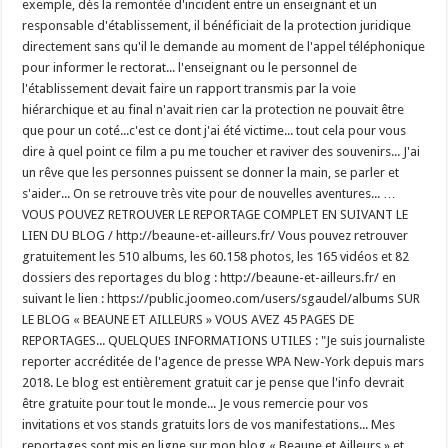
exemple, dès la remontée d'incident entre un enseignant et un
responsable d'établissement, il bénéficiait de la protection juridique
directement sans qu'il le demande au moment de l'appel téléphonique
pour informer le rectorat... l'enseignant ou le personnel de
l'établissement devait faire un rapport transmis par la voie
hiérarchique et au final n'avait rien car la protection ne pouvait être
que pour un coté...c'est ce dont j'ai été victime... tout cela pour vous
dire à quel point ce film a pu me toucher et raviver des souvenirs... J'ai
un rêve que les personnes puissent se donner la main, se parler et
s'aider... On se retrouve très vite pour de nouvelles aventures... …
VOUS POUVEZ RETROUVER LE REPORTAGE COMPLET EN SUIVANT LE
LIEN DU BLOG / http://beaune-et-ailleurs.fr/ Vous pouvez retrouver
gratuitement les 510 albums, les 60.158 photos, les 165 vidéos et 82
dossiers des reportages du blog : http://beaune-et-ailleurs.fr/ en
suivant le lien : https://public.joomeo.com/users/sgaudel/albums SUR
LE BLOG « BEAUNE ET AILLEURS » VOUS AVEZ 45 PAGES DE
REPORTAGES... QUELQUES INFORMATIONS UTILES : "Je suis journaliste
reporter accréditée de l'agence de presse WPA New-York depuis mars
2018. Le blog est entièrement gratuit car je pense que l'info devrait
être gratuite pour tout le monde... Je vous remercie pour vos
invitations et vos stands gratuits lors de vos manifestations... Mes
reportages sont mis en ligne sur mon blog « Beaune et Ailleurs » et