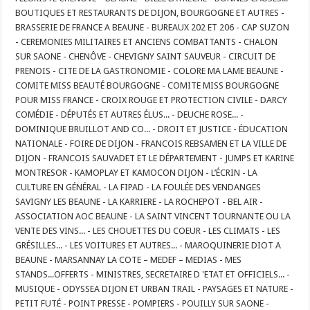
BOUTIQUES ET RESTAURANTS DE DIJON, BOURGOGNE ET AUTRES -
BRASSERIE DE FRANCE A BEAUNE - BUREAUX 202 ET 206 - CAP SUZON
- CEREMONIES MILITAIRES ET ANCIENS COMBATTANTS - CHALON
SUR SAONE - CHENÔVE - CHEVIGNY SAINT SAUVEUR - CIRCUIT DE
PRENOIS - CITE DE LA GASTRONOMIE - COLORE MA LAME BEAUNE -
COMITE MISS BEAUTÉ BOURGOGNE - COMITE MISS BOURGOGNE
POUR MISS FRANCE - CROIX ROUGE ET PROTECTION CIVILE - DARCY
COMÉDIE - DÉPUTÉS ET AUTRES ÉLUS... - DEUCHE ROSE... -
DOMINIQUE BRUILLOT AND CO... - DROIT ET JUSTICE - ÉDUCATION
NATIONALE - FOIRE DE DIJON - FRANCOIS REBSAMEN ET LA VILLE DE
DIJON - FRANCOIS SAUVADET ET LE DÉPARTEMENT - JUMPS ET KARINE
MONTRESOR - KAMOPLAY ET KAMOCON DIJON - L’ÉCRIN - LA
CULTURE EN GÉNÉRAL - LA FIPAD - LA FOULÉE DES VENDANGES
SAVIGNY LES BEAUNE - LA KARRIERE - LA ROCHEPOT - BEL AIR -
ASSOCIATION AOC BEAUNE - LA SAINT VINCENT TOURNANTE OU LA
VENTE DES VINS... - LES CHOUETTES DU COEUR - LES CLIMATS - LES
GRÉSILLES... - LES VOITURES ET AUTRES... - MAROQUINERIE DIOT A
BEAUNE - MARSANNAY LA COTE – MEDEF – MEDIAS - MES
STANDS...OFFERTS - MINISTRES, SECRETAIRE D 'ETAT ET OFFICIELS... -
MUSIQUE - ODYSSEA DIJON ET URBAN TRAIL - PAYSAGES ET NATURE -
PETIT FUTÉ - POINT PRESSE - POMPIERS - POUILLY SUR SAONE -