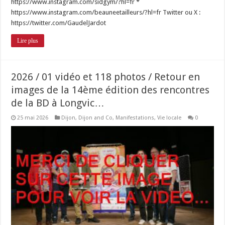
https://www.instagram.com/sidgym/?hl=fr *
https://www.instagram.com/beauneetailleurs/?hl=fr Twitter ou X :
https://twitter.com/GaudelJardot
Lire plus
2026 / 01 vidéo et 118 photos / Retour en
images de la 14ème édition des rencontres
de la BD à Longvic…
25 mai 2026
Dijon
,
Dijon and Co
,
Manifestations
,
Vie locale
0