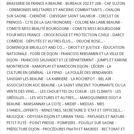
BRASSERIE DE FRANCE A BEAUNE - BUREAUX 202 ET 206 - CAP SUZON
- CEREMONIES MILITAIRES ET ANCIENS COMBATTANTS - CHALON
SUR SAONE - CHENÔVE - CHEVIGNY SAINT SAUVEUR - CIRCUIT DE
PRENOIS - CITE DE LA GASTRONOMIE - COLORE MA LAME BEAUNE -
COMITE MISS BEAUTÉ BOURGOGNE - COMITE MISS BOURGOGNE
POUR MISS FRANCE - CROIX ROUGE ET PROTECTION CIVILE - DARCY
COMÉDIE - DÉPUTÉS ET AUTRES ÉLUS... - DEUCHE ROSE... -
DOMINIQUE BRUILLOT AND CO... - DROIT ET JUSTICE - ÉDUCATION
NATIONALE - FOIRE DE DIJON - FRANCOIS REBSAMEN ET LA VILLE DE
DIJON - FRANCOIS SAUVADET ET LE DÉPARTEMENT - JUMPS ET KARINE
MONTRESOR - KAMOPLAY ET KAMOCON DIJON - L’ÉCRIN - LA
CULTURE EN GÉNÉRAL - LA FIPAD - LA FOULÉE DES VENDANGES
SAVIGNY LES BEAUNE - LA KARRIERE - LA ROCHEPOT - BEL AIR -
ASSOCIATION AOC BEAUNE - LA SAINT VINCENT TOURNANTE OU LA
VENTE DES VINS... - LES CHOUETTES DU COEUR - LES CLIMATS - LES
GRÉSILLES... - LES VOITURES ET AUTRES... - MAROQUINERIE DIOT A
BEAUNE - MARSANNAY LA COTE – MEDEF – MEDIAS - MES
STANDS...OFFERTS - MINISTRES, SECRETAIRE D 'ETAT ET OFFICIELS... -
MUSIQUE - ODYSSEA DIJON ET URBAN TRAIL - PAYSAGES ET NATURE -
PETIT FUTÉ - POINT PRESSE - POMPIERS - POUILLY SUR SAONE -
PRÉFECTURE DIJON - PROCÉDURES FNATH ET MAIRIES - RECTORAT ET