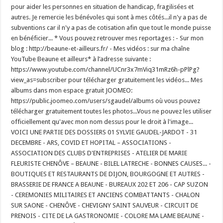
pour aider les personnes en situation de handicap, fragilisées et
autres. Je remercie les bénévoles qui sont à mes côtés...il n'y a pas de
subventions car il n'y a pas de cotisation afin que tout le monde puisse
en bénéficier... * Vous pouvez retrouver mes reportages : - Sur mon
blog : http://beaune-et-ailleurs.fr/ - Mes vidéos : sur ma chaîne
YouTube Beaune et ailleurs* à l’adresse suivante :
https://www.youtube.com/channel/UCnr3x7mViq31mRz6h-pPlPg?
view_as=subscriber pour télécharger gratuitement les vidéos... Mes
albums dans mon espace gratuit JOOMEO:
https://public.joomeo.com/users/sgaudel/albums où vous pouvez
télécharger gratuitement toutes les photos...Vous ne pouvez les utiliser
officiellement qu'avec mon nom dessus pour le droit à l'image...
VOICI UNE PARTIE DES DOSSIERS 01 SYLVIE GAUDEL-JARDOT - 31
DECEMBRE - ARS, COVID ET HOPITAL – ASSOCIATIONS -
ASSOCIATION DES CLUBS D'ENTREPRISES - ATELIER DE MARIE
FLEURISTE CHENÔVE – BEAUNE - BILEL LATRECHE - BONNES CAUSES... -
BOUTIQUES ET RESTAURANTS DE DIJON, BOURGOGNE ET AUTRES -
BRASSERIE DE FRANCE A BEAUNE - BUREAUX 202 ET 206 - CAP SUZON
- CEREMONIES MILITAIRES ET ANCIENS COMBATTANTS - CHALON
SUR SAONE - CHENÔVE - CHEVIGNY SAINT SAUVEUR - CIRCUIT DE
PRENOIS - CITE DE LA GASTRONOMIE - COLORE MA LAME BEAUNE -