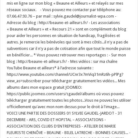
mis en ligne sur mon blog « Beaune et Ailleurs » et relayés sur mes
réseaux sociaux. - Vous pouvez me contacter par téléphone au:
07.66.47.93.76 – par mail : sylvie.gaudel@journalist-wpa.com -
Adresse du blog : http://beaune-et-ailleurs.fr/ - Les associations
« Beaune et Ailleurs » et « Recours 21 » sont en complément du blog
pour aider les personnes en situation de handicap, fragilisées et
autres. Je remercie les bénévoles qui sont à mes côtés...il n'y a pas de
subventions car il n'y a pas de cotisation afin que tout le monde puisse
en bénéficier... * Vous pouvez retrouver mes reportages : - Sur mon
blog : http://beaune-et-ailleurs.fr/ - Mes vidéos : sur ma chaîne
YouTube Beaune et ailleurs* à l’adresse suivante :
https://www.youtube.com/channel/UCnr3x7mViq31mRz6h-pPlPg?
view_as=subscriber pour télécharger gratuitement les vidéos... Mes
albums dans mon espace gratuit JOOMEO:
https://public.joomeo.com/users/sgaudel/albums où vous pouvez
télécharger gratuitement toutes les photos...Vous ne pouvez les utiliser
officiellement qu'avec mon nom dessus pour le droit à l'image...
VOICI UNE PARTIE DES DOSSIERS 01 SYLVIE GAUDEL-JARDOT - 31
DECEMBRE - ARS, COVID ET HOPITAL – ASSOCIATIONS -
ASSOCIATION DES CLUBS D'ENTREPRISES - ATELIER DE MARIE
FLEURISTE CHENÔVE – BEAUNE - BILEL LATRECHE - BONNES CAUSES... -