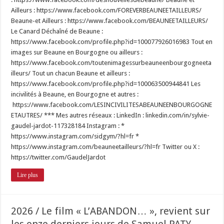
Ailleurs : https://www.facebook.com/FOREVERBEAUNEETAILLEURS/
Beaune-et Ailleurs : https://www.facebook.com/BEAUNEETAILLEURS/
Le Canard Déchaîné de Beaune :
https://www.facebook.com/profile.php?id=100077926016983 Tout en
images sur Beaune en Bourgogne ou ailleurs :
https://www.facebook.com/toutenimagessurbeauneenbourgogneeta
illeurs/ Tout un chacun Beaune et ailleurs :
https://www.facebook.com/profile.php?id=100063500944841 Les
incivilités à Beaune, en Bourgogne et autres :
https://www.facebook.com/LESINCIVILITESABEAUNEENBOURGOGNE
ETAUTRES/ *** Mes autres réseaux : LinkedIn : linkedin.com/in/sylvie-
gaudel-jardot-117328184 Instagram : *
https://www.instagram.com/sidgym/?hl=fr *
https://www.instagram.com/beauneetailleurs/?hl=fr Twitter ou X :
https://twitter.com/GaudelJardot
Lire plus
2026 / Le film « L’ABANDON… », revient sur
les onze derniers jours de Samuel PATY…