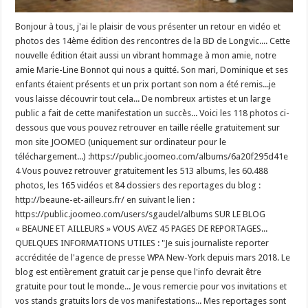
Bonjour à tous, j'ai le plaisir de vous présenter un retour en vidéo et
photos des 14ème édition des rencontres de la BD de Longvic.... Cette
nouvelle édition était aussi un vibrant hommage à mon amie, notre
amie Marie-Line Bonnot qui nous a quitté. Son mari, Dominique et ses
enfants étaient présents et un prix portant son nom a été remis...je
vous laisse découvrir tout cela... De nombreux artistes et un large
public a fait de cette manifestation un succès... Voici les 118 photos ci-
dessous que vous pouvez retrouver en taille réelle gratuitement sur
mon site JOOMEO (uniquement sur ordinateur pour le
téléchargement...) :https://public.joomeo.com/albums/6a20f295d41e
4 Vous pouvez retrouver gratuitement les 513 albums, les 60.488
photos, les 165 vidéos et 84 dossiers des reportages du blog :
http://beaune-et-ailleurs.fr/ en suivant le lien :
https://public.joomeo.com/users/sgaudel/albums SUR LE BLOG
« BEAUNE ET AILLEURS » VOUS AVEZ 45 PAGES DE REPORTAGES...
QUELQUES INFORMATIONS UTILES : "Je suis journaliste reporter
accréditée de l'agence de presse WPA New-York depuis mars 2018. Le
blog est entièrement gratuit car je pense que l'info devrait être
gratuite pour tout le monde... Je vous remercie pour vos invitations et
vos stands gratuits lors de vos manifestations... Mes reportages sont