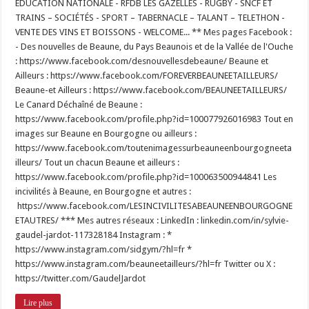
EDUCATION NATIONALE - RFDB LES GAZELLES - RUGBY - SNCF ET
TRAINS – SOCIÉTÉS - SPORT – TABERNACLE – TALANT – TELETHON -
VENTE DES VINS ET BOISSONS - WELCOME... ** Mes pages Facebook :
- Des nouvelles de Beaune, du Pays Beaunois et de la Vallée de l'Ouche
: https://www.facebook.com/desnouvellesdebeaune/ Beaune et
Ailleurs : https://www.facebook.com/FOREVERBEAUNEETAILLEURS/
Beaune-et Ailleurs : https://www.facebook.com/BEAUNEETAILLEURS/
Le Canard Déchaîné de Beaune :
https://www.facebook.com/profile.php?id=100077926016983 Tout en
images sur Beaune en Bourgogne ou ailleurs :
https://www.facebook.com/toutenimagessurbeauneenbourgogneeta
illeurs/ Tout un chacun Beaune et ailleurs :
https://www.facebook.com/profile.php?id=100063500944841 Les
incivilités à Beaune, en Bourgogne et autres :
https://www.facebook.com/LESINCIVILITESABEAUNEENBOURGOGNE
ETAUTRES/ *** Mes autres réseaux : LinkedIn : linkedin.com/in/sylvie-
gaudel-jardot-117328184 Instagram : *
https://www.instagram.com/sidgym/?hl=fr *
https://www.instagram.com/beauneetailleurs/?hl=fr Twitter ou X :
https://twitter.com/GaudelJardot
Lire plus