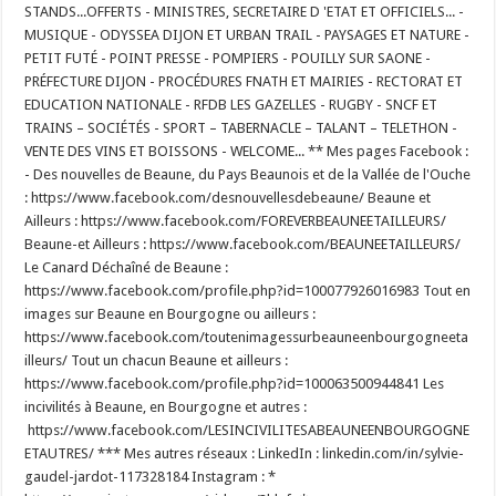
STANDS...OFFERTS - MINISTRES, SECRETAIRE D 'ETAT ET OFFICIELS... -
MUSIQUE - ODYSSEA DIJON ET URBAN TRAIL - PAYSAGES ET NATURE -
PETIT FUTÉ - POINT PRESSE - POMPIERS - POUILLY SUR SAONE -
PRÉFECTURE DIJON - PROCÉDURES FNATH ET MAIRIES - RECTORAT ET
EDUCATION NATIONALE - RFDB LES GAZELLES - RUGBY - SNCF ET
TRAINS – SOCIÉTÉS - SPORT – TABERNACLE – TALANT – TELETHON -
VENTE DES VINS ET BOISSONS - WELCOME... ** Mes pages Facebook :
- Des nouvelles de Beaune, du Pays Beaunois et de la Vallée de l'Ouche
: https://www.facebook.com/desnouvellesdebeaune/ Beaune et
Ailleurs : https://www.facebook.com/FOREVERBEAUNEETAILLEURS/
Beaune-et Ailleurs : https://www.facebook.com/BEAUNEETAILLEURS/
Le Canard Déchaîné de Beaune :
https://www.facebook.com/profile.php?id=100077926016983 Tout en
images sur Beaune en Bourgogne ou ailleurs :
https://www.facebook.com/toutenimagessurbeauneenbourgogneeta
illeurs/ Tout un chacun Beaune et ailleurs :
https://www.facebook.com/profile.php?id=100063500944841 Les
incivilités à Beaune, en Bourgogne et autres :
https://www.facebook.com/LESINCIVILITESABEAUNEENBOURGOGNE
ETAUTRES/ *** Mes autres réseaux : LinkedIn : linkedin.com/in/sylvie-
gaudel-jardot-117328184 Instagram : *