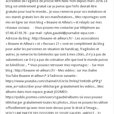
accréditée de l'agence de presse WPA New-York depuis mars 2018. Le
blog est entièrement gratuit car je pense que l'info devrait être
gratuite pour tout le monde... Je vous remercie pour vos invitations et
vos stands gratuits lors de vos manifestations... Mes reportages sont
mis en ligne sur mon blog « Beaune et Ailleurs » et relayés sur mes
réseaux sociaux. - Vous pouvez me contacter par téléphone au:
07.66.47.93.76 – par mail : sylvie.gaudel@journalist-wpa.com -
Adresse du blog : http://beaune-et-ailleurs.fr/ - Les associations
« Beaune et Ailleurs » et « Recours 21 » sont en complément du blog
pour aider les personnes en situation de handicap, fragilisées et
autres. Je remercie les bénévoles qui sont à mes côtés...il n'y a pas de
subventions car il n'y a pas de cotisation afin que tout le monde puisse
en bénéficier... * Vous pouvez retrouver mes reportages : - Sur mon
blog : http://beaune-et-ailleurs.fr/ - Mes vidéos : sur ma chaîne
YouTube Beaune et ailleurs* à l’adresse suivante :
https://www.youtube.com/channel/UCnr3x7mViq31mRz6h-pPlPg?
view_as=subscriber pour télécharger gratuitement les vidéos... Mes
albums dans mon espace gratuit JOOMEO:
https://public.joomeo.com/users/sgaudel/albums où vous pouvez
télécharger gratuitement toutes les photos...Vous ne pouvez les utiliser
officiellement qu'avec mon nom dessus pour le droit à l'image...
VOICI UNE PARTIE DES DOSSIERS 01 SYLVIE GAUDEL-JARDOT - 31