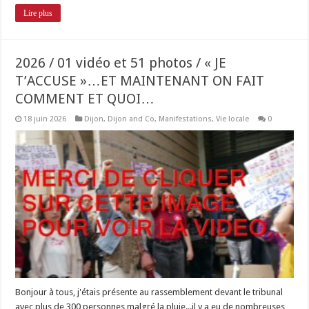
Lire plus
2026 / 01 vidéo et 51 photos / « JE
T’ACCUSE »…ET MAINTENANT ON FAIT
COMMENT ET QUOI…
18 juin 2026
Dijon
,
Dijon and Co
,
Manifestations
,
Vie locale
0
Bonjour à tous, j'étais présente au rassemblement devant le tribunal
avec plus de 300 personnes malgré la pluie...il y a eu de nombreuses