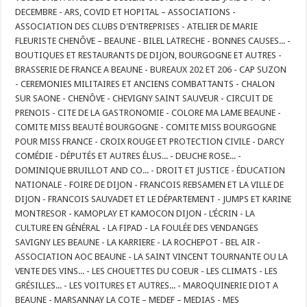
DECEMBRE - ARS, COVID ET HOPITAL – ASSOCIATIONS -
ASSOCIATION DES CLUBS D'ENTREPRISES - ATELIER DE MARIE
FLEURISTE CHENÔVE – BEAUNE - BILEL LATRECHE - BONNES CAUSES... -
BOUTIQUES ET RESTAURANTS DE DIJON, BOURGOGNE ET AUTRES -
BRASSERIE DE FRANCE A BEAUNE - BUREAUX 202 ET 206 - CAP SUZON
- CEREMONIES MILITAIRES ET ANCIENS COMBATTANTS - CHALON
SUR SAONE - CHENÔVE - CHEVIGNY SAINT SAUVEUR - CIRCUIT DE
PRENOIS - CITE DE LA GASTRONOMIE - COLORE MA LAME BEAUNE -
COMITE MISS BEAUTÉ BOURGOGNE - COMITE MISS BOURGOGNE
POUR MISS FRANCE - CROIX ROUGE ET PROTECTION CIVILE - DARCY
COMÉDIE - DÉPUTÉS ET AUTRES ÉLUS... - DEUCHE ROSE... -
DOMINIQUE BRUILLOT AND CO... - DROIT ET JUSTICE - ÉDUCATION
NATIONALE - FOIRE DE DIJON - FRANCOIS REBSAMEN ET LA VILLE DE
DIJON - FRANCOIS SAUVADET ET LE DÉPARTEMENT - JUMPS ET KARINE
MONTRESOR - KAMOPLAY ET KAMOCON DIJON - L’ÉCRIN - LA
CULTURE EN GÉNÉRAL - LA FIPAD - LA FOULÉE DES VENDANGES
SAVIGNY LES BEAUNE - LA KARRIERE - LA ROCHEPOT - BEL AIR -
ASSOCIATION AOC BEAUNE - LA SAINT VINCENT TOURNANTE OU LA
VENTE DES VINS... - LES CHOUETTES DU COEUR - LES CLIMATS - LES
GRÉSILLES... - LES VOITURES ET AUTRES... - MAROQUINERIE DIOT A
BEAUNE - MARSANNAY LA COTE – MEDEF – MEDIAS - MES