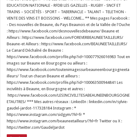
EDUCATION NATIONALE - RFDB LES GAZELLES - RUGBY - SNCF ET
TRAINS – SOCIÉTÉS - SPORT – TABERNACLE – TALANT – TELETHON -
VENTE DES VINS ET BOISSONS - WELCOME... ** Mes pages Facebook :
- Des nouvelles de Beaune, du Pays Beaunois et de la Vallée de l'Ouche
: https://www.facebook.com/desnouvellesdebeaune/ Beaune et
Ailleurs : https://www.facebook.com/FOREVERBEAUNEETAILLEURS/
Beaune-et Ailleurs : https://www.facebook.com/BEAUNEETAILLEURS/
Le Canard Déchaîné de Beaune :
https://www.facebook.com/profile.php?id=100077926016983 Tout en
images sur Beaune en Bourgogne ou ailleurs :
https://www.facebook.com/toutenimagessurbeauneenbourgogneeta
illeurs/ Tout un chacun Beaune et ailleurs :
https://www.facebook.com/profile.php?id=100063500944841 Les
incivilités à Beaune, en Bourgogne et autres :
https://www.facebook.com/LESINCIVILITESABEAUNEENBOURGOGNE
ETAUTRES/ *** Mes autres réseaux : LinkedIn : linkedin.com/in/sylvie-
gaudel-jardot-117328184 Instagram : *
https://www.instagram.com/sidgym/?hl=fr *
https://www.instagram.com/beauneetailleurs/?hl=fr Twitter ou X :
https://twitter.com/GaudelJardot