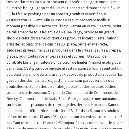
Des producteurs locaux proposent des spécialités gastronomiques
du terroir bourguignon et d’ailleurs ! Concert Le dimanche soir, à 20 h
30, la fête se prolonge par un concert gratuit et ouvert à tous.
Restauration - Buvette Afin que nos visiteurs passent le meilleur
moment possible sur notre site, ils trouveront en outre : Buvette, point
de ralliement de tous les amis de Reulle-Vergy, propose un grand
choix de rafraichissements dont des produits locaux ! Restauration :
grillades et plats chauds cuisinés sur place, œufs en meurette,
saucisses grillées, merguez produites dans le village, gaufres, crêpes,
glaces, pour toutes vos envies salées et sucrées ! Un souci de
durabilité Les organisateurs ont à cœur de limiter l’impact écologique
de la fête. C’est pourquoi buvette et restauration se fournissent autant
que possible en produits artisanaux auprès de producteurs locaux. La
gestion des déchets fait l’objet d’une attention particulière (tri des
poubelles, limitation des ustensiles jetables) et des toilettes sèches
sont mises à disposition. De plus, la Communauté de Communes de
Gevrey-Chambertin et de Nuits-Saint-Georges assure une animation
sur les bonnes pratiques de recyclage des déchets. Horaires : Samedi
et dimanche : 10h – 19h et lundi 10h – 18h Tarifs : 4€ pour les adultes –
enfant de moins de 13 ans : 2€ - gratuit pour les enfants de moins de 6
ans Tant de moins de 13 ans : 2 € Bonjour à tous, comme vous le savez
à la suite de mon opération de prothèse à la main, vous allez retrouver