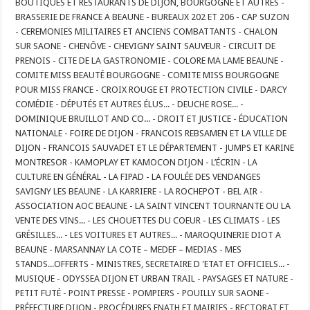
BOUTIQUES ET RESTAURANTS DE DIJON, BOURGOGNE ET AUTRES -
BRASSERIE DE FRANCE A BEAUNE - BUREAUX 202 ET 206 - CAP SUZON
- CEREMONIES MILITAIRES ET ANCIENS COMBATTANTS - CHALON
SUR SAONE - CHENÔVE - CHEVIGNY SAINT SAUVEUR - CIRCUIT DE
PRENOIS - CITE DE LA GASTRONOMIE - COLORE MA LAME BEAUNE -
COMITE MISS BEAUTÉ BOURGOGNE - COMITE MISS BOURGOGNE
POUR MISS FRANCE - CROIX ROUGE ET PROTECTION CIVILE - DARCY
COMÉDIE - DÉPUTÉS ET AUTRES ÉLUS... - DEUCHE ROSE... -
DOMINIQUE BRUILLOT AND CO... - DROIT ET JUSTICE - ÉDUCATION
NATIONALE - FOIRE DE DIJON - FRANCOIS REBSAMEN ET LA VILLE DE
DIJON - FRANCOIS SAUVADET ET LE DÉPARTEMENT - JUMPS ET KARINE
MONTRESOR - KAMOPLAY ET KAMOCON DIJON - L’ÉCRIN - LA
CULTURE EN GÉNÉRAL - LA FIPAD - LA FOULÉE DES VENDANGES
SAVIGNY LES BEAUNE - LA KARRIERE - LA ROCHEPOT - BEL AIR -
ASSOCIATION AOC BEAUNE - LA SAINT VINCENT TOURNANTE OU LA
VENTE DES VINS... - LES CHOUETTES DU COEUR - LES CLIMATS - LES
GRÉSILLES... - LES VOITURES ET AUTRES... - MAROQUINERIE DIOT A
BEAUNE - MARSANNAY LA COTE – MEDEF – MEDIAS - MES
STANDS...OFFERTS - MINISTRES, SECRETAIRE D 'ETAT ET OFFICIELS... -
MUSIQUE - ODYSSEA DIJON ET URBAN TRAIL - PAYSAGES ET NATURE -
PETIT FUTÉ - POINT PRESSE - POMPIERS - POUILLY SUR SAONE -
PRÉFECTURE DIJON - PROCÉDURES FNATH ET MAIRIES - RECTORAT ET