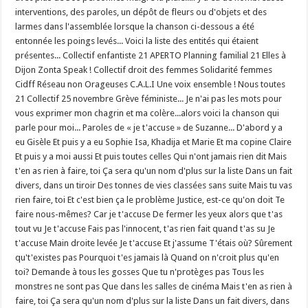
interventions, des paroles, un dépôt de fleurs ou d'objets et des
larmes dans l'assemblée lorsque la chanson ci-dessous a été
entonnée les poings levés... Voici la liste des entités qui étaient
présentes... Collectif enfantiste 21 APERTO Planning familial 21 Elles à
Dijon Zonta Speak ! Collectif droit des femmes Solidarité femmes
Cidff Réseau non Orageuses C.A.L.I Une voix ensemble ! Nous toutes
21 Collectif 25 novembre Grève féministe... Je n'ai pas les mots pour
vous exprimer mon chagrin et ma colère...alors voici la chanson qui
parle pour moi... Paroles de « je t'accuse » de Suzanne... D'abord y a
eu Gisèle Et puis y a eu Sophie Isa, Khadija et Marie Et ma copine Claire
Et puis y a moi aussi Et puis toutes celles Qui n'ont jamais rien dit Mais
t'en as rien à faire, toi Ça sera qu'un nom d'plus sur la liste Dans un fait
divers, dans un tiroir Des tonnes de vies classées sans suite Mais tu vas
rien faire, toi Et c'est bien ça le problème Justice, est-ce qu'on doit Te
faire nous-mêmes? Car je t'accuse De fermer les yeux alors que t'as
tout vu Je t'accuse Fais pas l'innocent, t'as rien fait quand t'as su Je
t'accuse Main droite levée Je t'accuse Et j'assume T'étais où? Sûrement
qu't'existes pas Pourquoi t'es jamais là Quand on n'croit plus qu'en
toi? Demande à tous les gosses Que tu n'protèges pas Tous les
monstres ne sont pas Que dans les salles de cinéma Mais t'en as rien à
faire, toi Ça sera qu'un nom d'plus sur la liste Dans un fait divers, dans