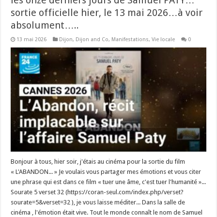
sortie officielle hier, le 13 mai 2026…à voir
absolument…..
13 mai 2026
Dijon
,
Dijon and Co
,
Manifestations
,
Vie locale
0
Bonjour à tous, hier soir, j'étais au cinéma pour la sortie du film
« L'ABANDON... » Je voulais vous partager mes émotions et vous citer
une phrase qui est dans ce film « tuer une âme, c'est tuer l'humanité »...
Sourate 5 verset 32 (https://coran-seul.com/index.php/verset?
sourate=5&verset=32 ), je vous laisse méditer... Dans la salle de
cinéma , l'émotion était vive. Tout le monde connaît le nom de Samuel