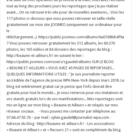
tout au long des prochains jours les reportages que j'ai pu réaliser
avant... On se retrouve très vite pour de nouvelles aventures... Voici les
117 photos ci-dessous que vous pouvez retrouver en taille réelle
gratuitement sur mon site JOOMEO (uniquement sur ordinateur pour
le
téléchargement...) :https://public.joomeo.com/albums/6a07d8bb4f9a
7 Vous pouvez retrouver gratuitement les 512 albums, les 60.370
photos, les 165 vidéos et 84 dossiers des reportages du blog :
http://beaune-et-ailleurs.fr/ en suivant le lien :
https://public.joomeo.com/users/sgaudel/albums SUR LE BLOG
« BEAUNE ET AILLEURS » VOUS AVEZ 45 PAGES DE REPORTAGES...
QUELQUES INFORMATIONS UTILES : "Je suis journaliste reporter
accréditée de l'agence de presse WPA New-York depuis mars 2018. Le
blog est entièrement gratuit car je pense que l'info devrait être
gratuite pour tout le monde... Je vous remercie pour vos invitations et
vos stands gratuits lors de vos manifestations... Mes reportages sont
mis en ligne sur mon blog « Beaune et Ailleurs » et relayés sur mes
réseaux sociaux. - Vous pouvez me contacter par téléphone au:
07.66.47.93.76 – par mail : sylvie.gaudel@journalist-wpa.com -
Adresse du blog : http://beaune-et-ailleurs.fr/ - Les associations
« Beaune et Ailleurs » et « Recours 21 » sont en complément du blog