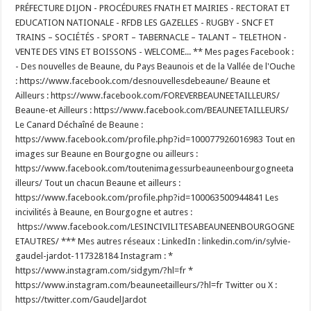
PRÉFECTURE DIJON - PROCÉDURES FNATH ET MAIRIES - RECTORAT ET
EDUCATION NATIONALE - RFDB LES GAZELLES - RUGBY - SNCF ET
TRAINS – SOCIÉTÉS - SPORT – TABERNACLE – TALANT – TELETHON -
VENTE DES VINS ET BOISSONS - WELCOME... ** Mes pages Facebook :
- Des nouvelles de Beaune, du Pays Beaunois et de la Vallée de l'Ouche
: https://www.facebook.com/desnouvellesdebeaune/ Beaune et
Ailleurs : https://www.facebook.com/FOREVERBEAUNEETAILLEURS/
Beaune-et Ailleurs : https://www.facebook.com/BEAUNEETAILLEURS/
Le Canard Déchaîné de Beaune :
https://www.facebook.com/profile.php?id=100077926016983 Tout en
images sur Beaune en Bourgogne ou ailleurs :
https://www.facebook.com/toutenimagessurbeauneenbourgogneeta
illeurs/ Tout un chacun Beaune et ailleurs :
https://www.facebook.com/profile.php?id=100063500944841 Les
incivilités à Beaune, en Bourgogne et autres :
https://www.facebook.com/LESINCIVILITESABEAUNEENBOURGOGNE
ETAUTRES/ *** Mes autres réseaux : LinkedIn : linkedin.com/in/sylvie-
gaudel-jardot-117328184 Instagram : *
https://www.instagram.com/sidgym/?hl=fr *
https://www.instagram.com/beauneetailleurs/?hl=fr Twitter ou X :
https://twitter.com/GaudelJardot