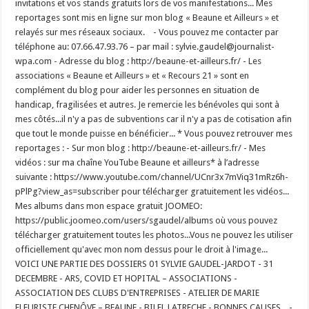
invitations et vos stands gratuits lors de vos manifestations... Mes
reportages sont mis en ligne sur mon blog « Beaune et Ailleurs » et
relayés sur mes réseaux sociaux. - Vous pouvez me contacter par
téléphone au: 07.66.47.93.76 – par mail : sylvie.gaudel@journalist-
wpa.com - Adresse du blog : http://beaune-et-ailleurs.fr/ - Les
associations « Beaune et Ailleurs » et « Recours 21 » sont en
complément du blog pour aider les personnes en situation de
handicap, fragilisées et autres. Je remercie les bénévoles qui sont à
mes côtés...il n'y a pas de subventions car il n'y a pas de cotisation afin
que tout le monde puisse en bénéficier... * Vous pouvez retrouver mes
reportages : - Sur mon blog : http://beaune-et-ailleurs.fr/ - Mes
vidéos : sur ma chaîne YouTube Beaune et ailleurs* à l’adresse
suivante : https://www.youtube.com/channel/UCnr3x7mViq31mRz6h-
pPlPg?view_as=subscriber pour télécharger gratuitement les vidéos...
Mes albums dans mon espace gratuit JOOMEO:
https://public.joomeo.com/users/sgaudel/albums où vous pouvez
télécharger gratuitement toutes les photos...Vous ne pouvez les utiliser
officiellement qu'avec mon nom dessus pour le droit à l'image...
VOICI UNE PARTIE DES DOSSIERS 01 SYLVIE GAUDEL-JARDOT - 31
DECEMBRE - ARS, COVID ET HOPITAL – ASSOCIATIONS -
ASSOCIATION DES CLUBS D'ENTREPRISES - ATELIER DE MARIE
FLEURISTE CHENÔVE – BEAUNE - BILEL LATRECHE - BONNES CAUSES... -