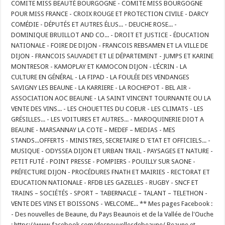
COMITE MISS BEAUTÉ BOURGOGNE - COMITE MISS BOURGOGNE
POUR MISS FRANCE - CROIX ROUGE ET PROTECTION CIVILE - DARCY
COMÉDIE - DÉPUTÉS ET AUTRES ÉLUS... - DEUCHE ROSE... -
DOMINIQUE BRUILLOT AND CO... - DROIT ET JUSTICE - ÉDUCATION
NATIONALE - FOIRE DE DIJON - FRANCOIS REBSAMEN ET LA VILLE DE
DIJON - FRANCOIS SAUVADET ET LE DÉPARTEMENT - JUMPS ET KARINE
MONTRESOR - KAMOPLAY ET KAMOCON DIJON - L’ÉCRIN - LA
CULTURE EN GÉNÉRAL - LA FIPAD - LA FOULÉE DES VENDANGES
SAVIGNY LES BEAUNE - LA KARRIERE - LA ROCHEPOT - BEL AIR -
ASSOCIATION AOC BEAUNE - LA SAINT VINCENT TOURNANTE OU LA
VENTE DES VINS... - LES CHOUETTES DU COEUR - LES CLIMATS - LES
GRÉSILLES... - LES VOITURES ET AUTRES... - MAROQUINERIE DIOT A
BEAUNE - MARSANNAY LA COTE – MEDEF – MEDIAS - MES
STANDS...OFFERTS - MINISTRES, SECRETAIRE D 'ETAT ET OFFICIELS... -
MUSIQUE - ODYSSEA DIJON ET URBAN TRAIL - PAYSAGES ET NATURE -
PETIT FUTÉ - POINT PRESSE - POMPIERS - POUILLY SUR SAONE -
PRÉFECTURE DIJON - PROCÉDURES FNATH ET MAIRIES - RECTORAT ET
EDUCATION NATIONALE - RFDB LES GAZELLES - RUGBY - SNCF ET
TRAINS – SOCIÉTÉS - SPORT – TABERNACLE – TALANT – TELETHON -
VENTE DES VINS ET BOISSONS - WELCOME... ** Mes pages Facebook :
- Des nouvelles de Beaune, du Pays Beaunois et de la Vallée de l'Ouche
: https://www.facebook.com/desnouvellesdebeaune/ Beaune et