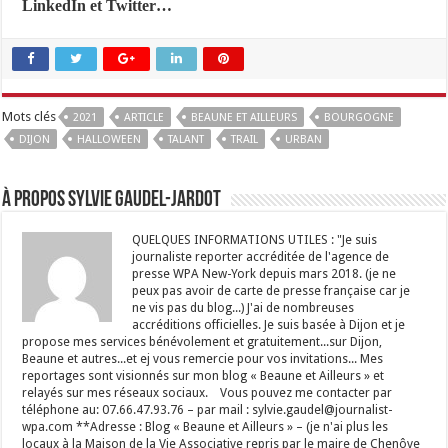
LinkedIn et Twitter…
Mots clés
2021
ARTICLE
BEAUNE ET AILLEURS
BOURGOGNE
DIJON
HALLOWEEN
TALANT
TRAIL
URBAN
À propos Sylvie GAUDEL-JARDOT
QUELQUES INFORMATIONS UTILES : "Je suis
journaliste reporter accréditée de l'agence de
presse WPA New-York depuis mars 2018. (je ne
peux pas avoir de carte de presse française car je
ne vis pas du blog...) J'ai de nombreuses
accréditions officielles. Je suis basée à Dijon et je
propose mes services bénévolement et gratuitement...sur Dijon,
Beaune et autres...et ej vous remercie pour vos invitations... Mes
reportages sont visionnés sur mon blog « Beaune et Ailleurs » et
relayés sur mes réseaux sociaux. Vous pouvez me contacter par
téléphone au: 07.66.47.93.76 – par mail : sylvie.gaudel@journalist-
wpa.com **Adresse : Blog « Beaune et Ailleurs » – (je n'ai plus les
locaux à la Maison de la Vie Associative repris par le maire de Chenôve