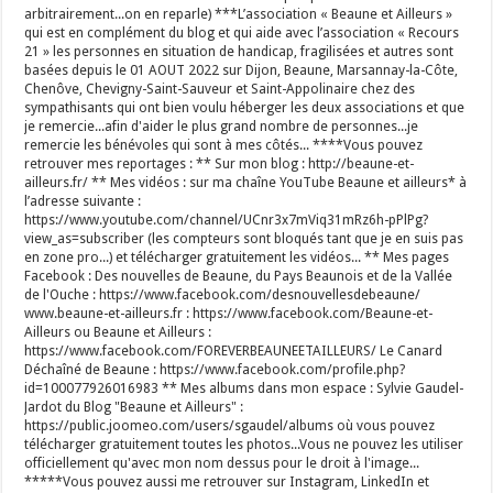
arbitrairement...on en reparle) ***L’association « Beaune et Ailleurs »
qui est en complément du blog et qui aide avec l’association « Recours
21 » les personnes en situation de handicap, fragilisées et autres sont
basées depuis le 01 AOUT 2022 sur Dijon, Beaune, Marsannay-la-Côte,
Chenôve, Chevigny-Saint-Sauveur et Saint-Appolinaire chez des
sympathisants qui ont bien voulu héberger les deux associations et que
je remercie...afin d'aider le plus grand nombre de personnes...je
remercie les bénévoles qui sont à mes côtés... ****Vous pouvez
retrouver mes reportages : ** Sur mon blog : http://beaune-et-
ailleurs.fr/ ** Mes vidéos : sur ma chaîne YouTube Beaune et ailleurs* à
l’adresse suivante :
https://www.youtube.com/channel/UCnr3x7mViq31mRz6h-pPlPg?
view_as=subscriber (les compteurs sont bloqués tant que je en suis pas
en zone pro...) et télécharger gratuitement les vidéos... ** Mes pages
Facebook : Des nouvelles de Beaune, du Pays Beaunois et de la Vallée
de l'Ouche : https://www.facebook.com/desnouvellesdebeaune/
www.beaune-et-ailleurs.fr : https://www.facebook.com/Beaune-et-
Ailleurs ou Beaune et Ailleurs :
https://www.facebook.com/FOREVERBEAUNEETAILLEURS/ Le Canard
Déchaîné de Beaune : https://www.facebook.com/profile.php?
id=100077926016983 ** Mes albums dans mon espace : Sylvie Gaudel-
Jardot du Blog "Beaune et Ailleurs" :
https://public.joomeo.com/users/sgaudel/albums où vous pouvez
télécharger gratuitement toutes les photos...Vous ne pouvez les utiliser
officiellement qu'avec mon nom dessus pour le droit à l'image...
*****Vous pouvez aussi me retrouver sur Instagram, LinkedIn et