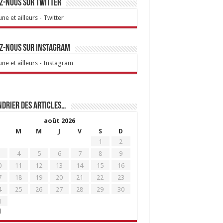
z-nous sur Twitter
ne et ailleurs - Twitter
z-nous sur Instagram
ne et ailleurs - Instagram
drier des articles…
août 2026
M
M
J
V
S
D
1
2
4
5
6
7
8
9
0
11
12
13
14
15
16
7
18
19
20
21
22
23
4
25
26
27
28
29
30
1
l