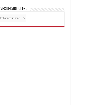
ves des articles…
ives
cles…