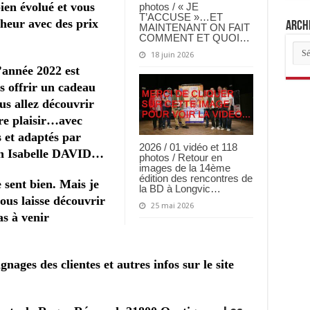
ien évolué et vous
photos / « JE
T’ACCUSE »…ET
heur avec des prix
Archi
MAINTENANT ON FAIT
COMMENT ET QUOI…
Arch
18 juin 2026
des
arti
’année 2022 est
s offrir un cadeau
ous allez découvrir
ire plaisir…avec
s et adaptés par
2026 / 01 vidéo et 118
 Isabelle DAVID…
photos / Retour en
images de la 14ème
édition des rencontres de
e sent bien. Mais je
la BD à Longvic…
vous laisse découvrir
25 mai 2026
as à venir
nages des clientes et autres infos sur le site