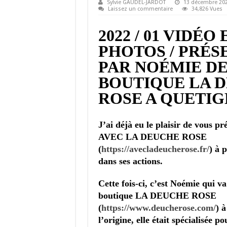
Sylvie GAUDEL-JARDOT
13 décembre 20
Laissez un commentaire
34,826 Vues
2022 / 01 VIDÉO 
PHOTOS / PRÉS
PAR NOÉMIE DE
BOUTIQUE LA 
ROSE A QUETI
J’ai déjà eu le plaisir de vous pr
AVEC LA DEUCHE ROSE
(
https://avecladeucherose.fr/
) à 
dans ses actions.
Cette fois-ci, c’est Noémie qui v
boutique LA DEUCHE ROSE
(
https://www.deucherose.com/
) 
l’origine, elle était spécialisée p