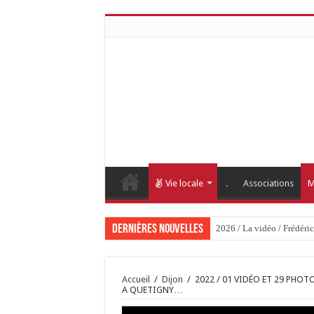
Vie locale
.
Associations
M
Dernières nouvelles
2026 / La vidéo / Frédéri
Accueil
/
Dijon
/
2022 / 01 VIDÉO ET 29 PHO
A QUETIGNY…