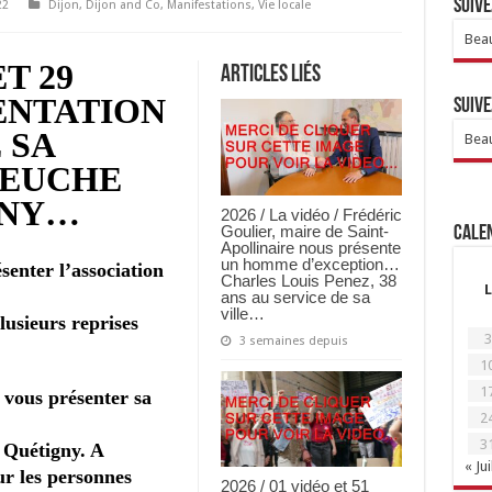
Suive
22
Dijon
,
Dijon and Co
,
Manifestations
,
Vie locale
Beau
ET 29
Articles Liés
ENTATION
Suive
 SA
Beau
DEUCHE
GNY…
2026 / La vidéo / Frédéric
Goulier, maire de Saint-
Calen
Apollinaire nous présente
un homme d’exception…
ésenter l’association
Charles Louis Penez, 38
L
ans au service de sa
ville…
plusieurs reprises
3
3 semaines depuis
1
1
a vous présenter sa
2
3
à Quétigny. A
« Jui
our les personnes
2026 / 01 vidéo et 51