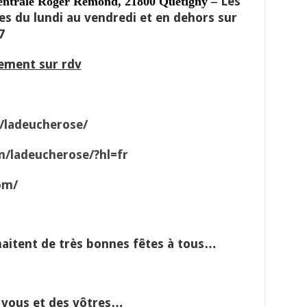
Les
centrale Roger Rémond, 21800 Quetigny –
es du lundi au vendredi et en dehors sur
7
ement sur rdv
/ladeucherose/
/ladeucherose/?hl=fr
om/
aitent de très bonnes fêtes à tous…
 vous et des vôtres…