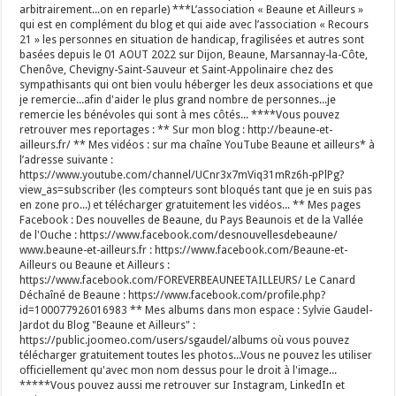
arbitrairement...on en reparle) ***L’association « Beaune et Ailleurs »
qui est en complément du blog et qui aide avec l’association « Recours
21 » les personnes en situation de handicap, fragilisées et autres sont
basées depuis le 01 AOUT 2022 sur Dijon, Beaune, Marsannay-la-Côte,
Chenôve, Chevigny-Saint-Sauveur et Saint-Appolinaire chez des
sympathisants qui ont bien voulu héberger les deux associations et que
je remercie...afin d'aider le plus grand nombre de personnes...je
remercie les bénévoles qui sont à mes côtés... ****Vous pouvez
retrouver mes reportages : ** Sur mon blog : http://beaune-et-
ailleurs.fr/ ** Mes vidéos : sur ma chaîne YouTube Beaune et ailleurs* à
l’adresse suivante :
https://www.youtube.com/channel/UCnr3x7mViq31mRz6h-pPlPg?
view_as=subscriber (les compteurs sont bloqués tant que je en suis pas
en zone pro...) et télécharger gratuitement les vidéos... ** Mes pages
Facebook : Des nouvelles de Beaune, du Pays Beaunois et de la Vallée
de l'Ouche : https://www.facebook.com/desnouvellesdebeaune/
www.beaune-et-ailleurs.fr : https://www.facebook.com/Beaune-et-
Ailleurs ou Beaune et Ailleurs :
https://www.facebook.com/FOREVERBEAUNEETAILLEURS/ Le Canard
Déchaîné de Beaune : https://www.facebook.com/profile.php?
id=100077926016983 ** Mes albums dans mon espace : Sylvie Gaudel-
Jardot du Blog "Beaune et Ailleurs" :
https://public.joomeo.com/users/sgaudel/albums où vous pouvez
télécharger gratuitement toutes les photos...Vous ne pouvez les utiliser
officiellement qu'avec mon nom dessus pour le droit à l'image...
*****Vous pouvez aussi me retrouver sur Instagram, LinkedIn et