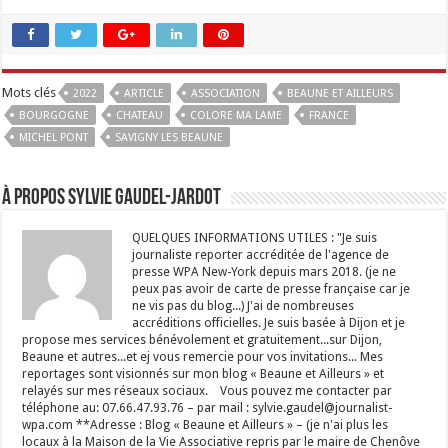
Mots clés
2022
ARTICLE
ASSOCIATION
BEAUNE ET AILLEURS
BOURGOGNE
CHATEAU
COLORE MA LAME
FRANCE
MICHEL PONT
SAVIGNY LES BEAUNE
À propos Sylvie GAUDEL-JARDOT
QUELQUES INFORMATIONS UTILES : "Je suis
journaliste reporter accréditée de l'agence de
presse WPA New-York depuis mars 2018. (je ne
peux pas avoir de carte de presse française car je
ne vis pas du blog...) J'ai de nombreuses
accréditions officielles. Je suis basée à Dijon et je
propose mes services bénévolement et gratuitement...sur Dijon,
Beaune et autres...et ej vous remercie pour vos invitations... Mes
reportages sont visionnés sur mon blog « Beaune et Ailleurs » et
relayés sur mes réseaux sociaux. Vous pouvez me contacter par
téléphone au: 07.66.47.93.76 – par mail : sylvie.gaudel@journalist-
wpa.com **Adresse : Blog « Beaune et Ailleurs » – (je n'ai plus les
locaux à la Maison de la Vie Associative repris par le maire de Chenôve