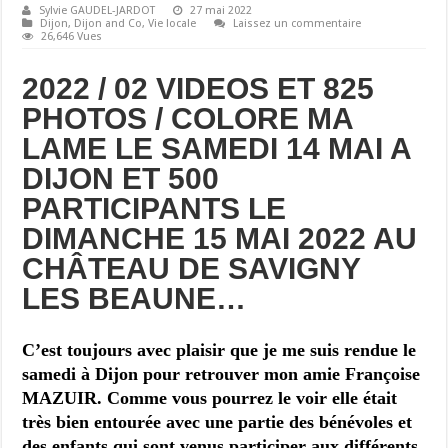
Sylvie GAUDEL-JARDOT
27 mai 2022
Dijon
,
Dijon and Co
,
Vie locale
Laissez un commentaire
26,646 Vues
2022 / 02 VIDEOS ET 825
PHOTOS / COLORE MA
LAME LE SAMEDI 14 MAI A
DIJON ET 500
PARTICIPANTS LE
DIMANCHE 15 MAI 2022 AU
CHÂTEAU DE SAVIGNY
LES BEAUNE…
C’est toujours avec plaisir que je me suis rendue le
samedi à Dijon pour retrouver mon amie
Françoise
MAZUIR. Comme vous pourrez le voir elle était
très bien entourée avec une partie des bénévoles et
des enfants qui sont venus participer aux différents