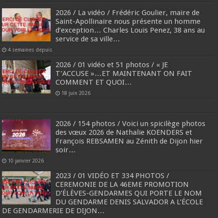
2026 / La vidéo / Frédéric Goulier, maire de
Saint-Apollinaire nous présente un homme
d’exception… Charles Louis Penez, 38 ans au
service de sa ville…
4 semaines depuis
2026 / 01 vidéo et 51 photos / « JE
T’ACCUSE »…ET MAINTENANT ON FAIT
COMMENT ET QUOI…
18 juin 2026
2026 / 154 photos / Voici un spicilège photos
des vœux 2026 de Nathalie KOENDERS et
François REBSAMEN au Zénith de Dijon hier
soir…
10 janvier 2026
2023 / 01 VIDÉO ET 334 PHOTOS /
CEREMONIE DE LA 46EME PROMOTION
D’ÉLÈVES-GENDARMES QUI PORTE LE NOM
DU GENDARME DENIS SALVADOR A L’ÉCOLE
DE GENDARMERIE DE DIJON…