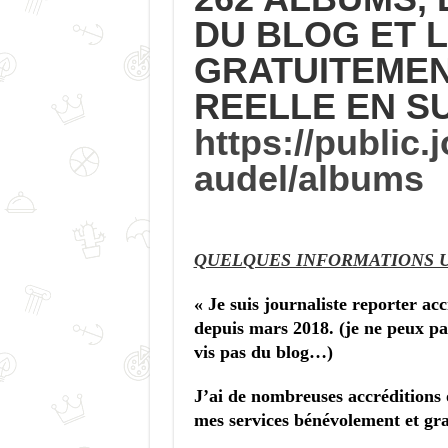
DU BLOG ET 
GRATUITEMEN
REELLE EN SU
https://public
audel/albums
QUELQUES INFORMATIONS U
« Je suis j
ournaliste reporter ac
depuis mars 2018. (je ne peux pas
vis pas du blog…)
J’ai de nombreuses accréditions of
mes services bénévolement et g