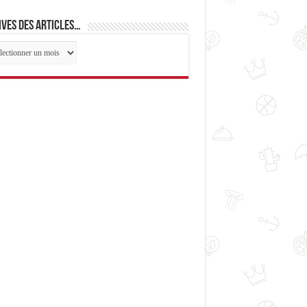
ves des articles…
ives
cles…