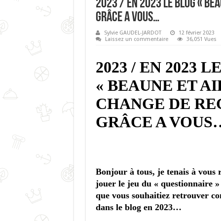
2023 / EN 2023 LE BLOG « BEA
GRÂCE A VOUS…
Sylvie GAUDEL-JARDOT
12 février 2023
Laissez un commentaire
36,051 Vues
2023 / EN 2023 
« BEAUNE ET AI
CHANGE DE RE
GRÂCE A VOUS
Bonjour à tous, je tenais à vous
jouer le jeu du « questionnaire »
que vous souhaitiez retrouver c
dans le blog en 2023…