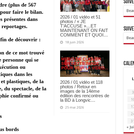
Suive
re (plus de 567
Beau
pour faire le bilan.
2026 / 01 vidéo et 51
es présentes dans
photos / « JE
 reportages.
T’ACCUSE »…ET
Suive
MAINTENANT ON FAIT
COMMENT ET QUOI…
Beau
afin de découvrir :
18 juin 2026
tion de ce mot trouvé
e personne qui se
Calen
exécution ou
tiques dans les
L
et plastiques, de la
2026 / 01 vidéo et 118
photos / Retour en
e, du spectacle, de la
images de la 14ème
3
phie confirmé ou
édition des rencontres de
1
la BD à Longvic…
1
25 mai 2026
2
s
3
« Jui
ous bords