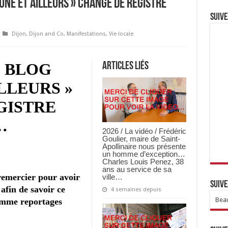
UNE ET AILLEURS » CHANGE DE REGISTRE
Suive
Dijon
,
Dijon and Co
,
Manifestations
,
Vie locale
LE BLOG
Articles Liés
LLEURS »
GISTRE
…
2026 / La vidéo / Frédéric
Goulier, maire de Saint-
Apollinaire nous présente
un homme d’exception…
Charles Louis Penez, 38
ans au service de sa
 remercier pour avoir
ville…
Suive
 afin de savoir ce
4 semaines depuis
Beau
omme reportages