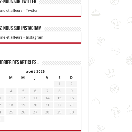
z-nous sur Twitter
ne et ailleurs - Twitter
z-nous sur Instagram
ne et ailleurs - Instagram
drier des articles…
août 2026
M
M
J
V
S
D
1
2
4
5
6
7
8
9
0
11
12
13
14
15
16
7
18
19
20
21
22
23
4
25
26
27
28
29
30
1
l