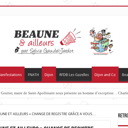
anifestations
FNATH
Dijon
RFDB Les Gazelles
Dijon and Co
Bea
c Goulier, maire de Saint-Apollinaire nous présente un homme d’exception… Charles
EAUNE ET AILLEURS » CHANGE DE REGISTRE GRÂCE A VOUS…
Retr