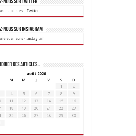
z-nous sur Twitter
ne et ailleurs - Twitter
z-nous sur Instagram
ne et ailleurs - Instagram
drier des articles…
août 2026
M
M
J
V
S
D
1
2
4
5
6
7
8
9
0
11
12
13
14
15
16
7
18
19
20
21
22
23
4
25
26
27
28
29
30
1
l