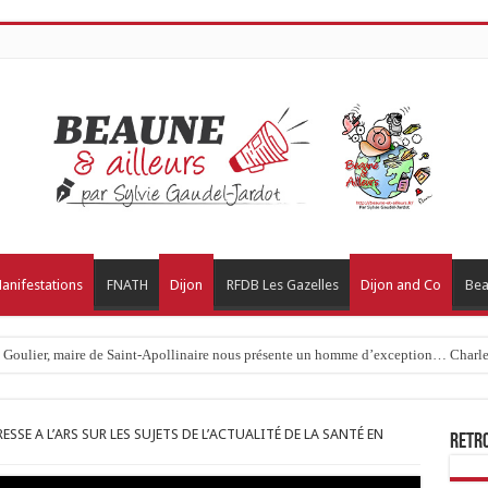
anifestations
FNATH
Dijon
RFDB Les Gazelles
Dijon and Co
Bea
c Goulier, maire de Saint-Apollinaire nous présente un homme d’exception… Charles
ESSE A L’ARS SUR LES SUJETS DE L’ACTUALITÉ DE LA SANTÉ EN
Retr