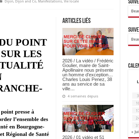
Suive
Dijon
,
Dijon and Co
,
Manifestations
,
Vie locale
Beau
Articles Liés
Suive
 DU POINT
Beau
 SUR LES
2026 / La vidéo / Frédéric
CTUALITÉ
Goulier, maire de Saint-
Calen
Apollinaire nous présente
N
un homme d’exception…
Charles Louis Penez, 38
L
ans au service de sa
RANCHE-
ville…
3
4 semaines depuis
1
1
 point presse à
2
order l’ensemble des
3
 santé en Bourgogne-
« Jui
et Régional de Santé
2026 / 01 vidéo et 51