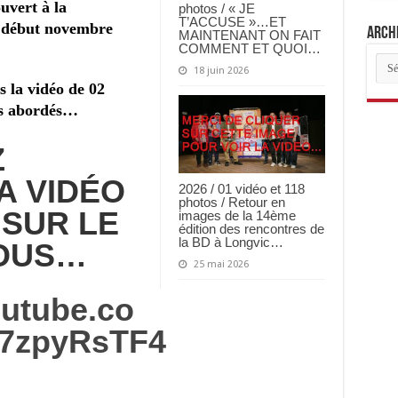
uvert à la
photos / « JE
T’ACCUSE »…ET
é début novembre
Archi
MAINTENANT ON FAIT
COMMENT ET QUOI…
Arch
18 juin 2026
des
arti
 la vidéo de 02
ts abordés…
Z
A VIDÉO
2026 / 01 vidéo et 118
photos / Retour en
 SUR LE
images de la 14ème
édition des rencontres de
la BD à Longvic…
SOUS…
25 mai 2026
outube.co
7zpyRsTF4