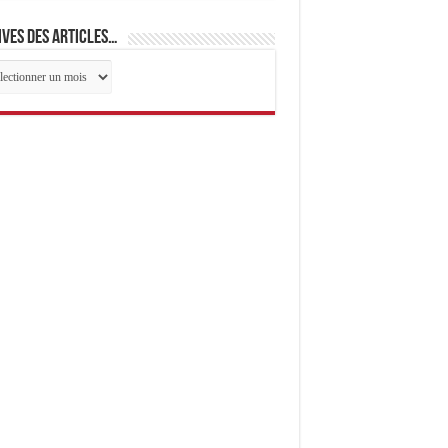
ves des articles…
ives
cles…