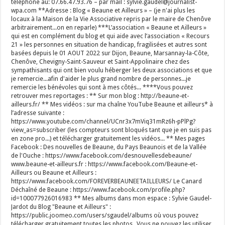
téléphone au: 07.66.47.93.76 – par mail : sylvie.gaudel@journalist-
wpa.com **Adresse : Blog « Beaune et Ailleurs » – (je n'ai plus les
locaux à la Maison de la Vie Associative repris par le maire de Chenôve
arbitrairement...on en reparle) ***L’association « Beaune et Ailleurs »
qui est en complément du blog et qui aide avec l’association « Recours
21 » les personnes en situation de handicap, fragilisées et autres sont
basées depuis le 01 AOUT 2022 sur Dijon, Beaune, Marsannay-la-Côte,
Chenôve, Chevigny-Saint-Sauveur et Saint-Appolinaire chez des
sympathisants qui ont bien voulu héberger les deux associations et que
je remercie...afin d'aider le plus grand nombre de personnes...je
remercie les bénévoles qui sont à mes côtés... ****Vous pouvez
retrouver mes reportages : ** Sur mon blog : http://beaune-et-
ailleurs.fr/ ** Mes vidéos : sur ma chaîne YouTube Beaune et ailleurs* à
l’adresse suivante :
https://www.youtube.com/channel/UCnr3x7mViq31mRz6h-pPlPg?
view_as=subscriber (les compteurs sont bloqués tant que je en suis pas
en zone pro...) et télécharger gratuitement les vidéos... ** Mes pages
Facebook : Des nouvelles de Beaune, du Pays Beaunois et de la Vallée
de l'Ouche : https://www.facebook.com/desnouvellesdebeaune/
www.beaune-et-ailleurs.fr : https://www.facebook.com/Beaune-et-
Ailleurs ou Beaune et Ailleurs :
https://www.facebook.com/FOREVERBEAUNEETAILLEURS/ Le Canard
Déchaîné de Beaune : https://www.facebook.com/profile.php?
id=100077926016983 ** Mes albums dans mon espace : Sylvie Gaudel-
Jardot du Blog "Beaune et Ailleurs" :
https://public.joomeo.com/users/sgaudel/albums où vous pouvez
télécharger gratuitement toutes les photos...Vous ne pouvez les utiliser