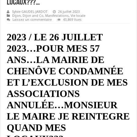
LOCAUX???…
Sylvie GAUDEL-JARDOT
26 juillet 2023
Dijon
,
Dijon and Co
,
Manifestations
,
Vie locale
Laissez un commentaire
43,869 Vues
2023 / LE 26 JUILLET
2023…POUR MES 57
ANS…LA MAIRIE DE
CHENÔVE CONDAMNÉE
ET L’EXCLUSION DE MES
ASSOCIATIONS
ANNULÉE…MONSIEUR
LE MAIRE JE REINTEGRE
QUAND MES