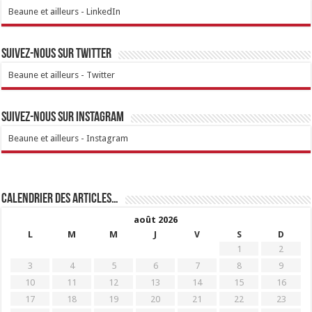
Beaune et ailleurs - LinkedIn
Suivez-nous sur Twitter
Beaune et ailleurs - Twitter
Suivez-nous sur Instagram
Beaune et ailleurs - Instagram
Calendrier des articles…
août 2026
L
M
M
J
V
S
D
1
2
3
4
5
6
7
8
9
10
11
12
13
14
15
16
17
18
19
20
21
22
23