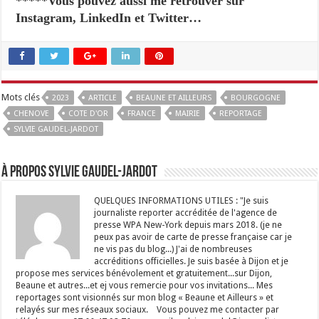
*****Vous pouvez aussi me retrouver sur
Instagram, LinkedIn et Twitter…
Mots clés
2023
ARTICLE
BEAUNE ET AILLEURS
BOURGOGNE
CHENOVE
COTE D'OR
FRANCE
MAIRIE
REPORTAGE
SYLVIE GAUDEL-JARDOT
À propos Sylvie GAUDEL-JARDOT
QUELQUES INFORMATIONS UTILES : "Je suis
journaliste reporter accréditée de l'agence de
presse WPA New-York depuis mars 2018. (je ne
peux pas avoir de carte de presse française car je
ne vis pas du blog...) J'ai de nombreuses
accréditions officielles. Je suis basée à Dijon et je
propose mes services bénévolement et gratuitement...sur Dijon,
Beaune et autres...et ej vous remercie pour vos invitations... Mes
reportages sont visionnés sur mon blog « Beaune et Ailleurs » et
relayés sur mes réseaux sociaux. Vous pouvez me contacter par