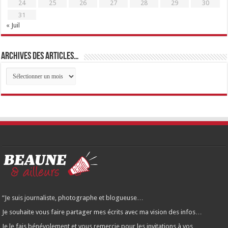
24
25
26
27
28
29
30
31
« Juil
Archives des articles…
Archives
des
articles…
“Je suis journaliste, photographe et blogueuse…
Je souhaite vous faire partager mes écrits avec ma vision des infos…
Je le fais bénévolement et vous remercie pour les invitations à vos