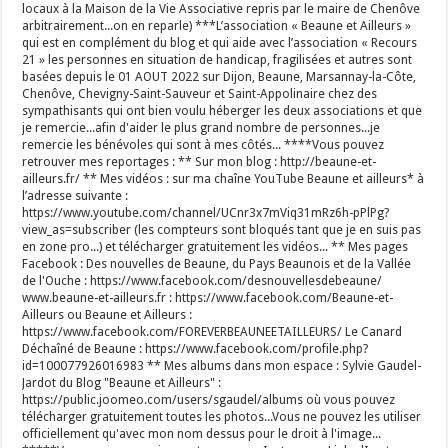
locaux à la Maison de la Vie Associative repris par le maire de Chenôve
arbitrairement...on en reparle) ***L’association « Beaune et Ailleurs »
qui est en complément du blog et qui aide avec l’association « Recours
21 » les personnes en situation de handicap, fragilisées et autres sont
basées depuis le 01 AOUT 2022 sur Dijon, Beaune, Marsannay-la-Côte,
Chenôve, Chevigny-Saint-Sauveur et Saint-Appolinaire chez des
sympathisants qui ont bien voulu héberger les deux associations et que
je remercie...afin d'aider le plus grand nombre de personnes...je
remercie les bénévoles qui sont à mes côtés... ****Vous pouvez
retrouver mes reportages : ** Sur mon blog : http://beaune-et-
ailleurs.fr/ ** Mes vidéos : sur ma chaîne YouTube Beaune et ailleurs* à
l’adresse suivante :
https://www.youtube.com/channel/UCnr3x7mViq31mRz6h-pPlPg?
view_as=subscriber (les compteurs sont bloqués tant que je en suis pas
en zone pro...) et télécharger gratuitement les vidéos... ** Mes pages
Facebook : Des nouvelles de Beaune, du Pays Beaunois et de la Vallée
de l'Ouche : https://www.facebook.com/desnouvellesdebeaune/
www.beaune-et-ailleurs.fr : https://www.facebook.com/Beaune-et-
Ailleurs ou Beaune et Ailleurs :
https://www.facebook.com/FOREVERBEAUNEETAILLEURS/ Le Canard
Déchaîné de Beaune : https://www.facebook.com/profile.php?
id=100077926016983 ** Mes albums dans mon espace : Sylvie Gaudel-
Jardot du Blog "Beaune et Ailleurs" :
https://public.joomeo.com/users/sgaudel/albums où vous pouvez
télécharger gratuitement toutes les photos...Vous ne pouvez les utiliser
officiellement qu'avec mon nom dessus pour le droit à l'image...