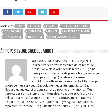
Mots clés
2023
ARTICLE
BEAUNE
BEAUNE ET AILLEURS
BOURGOGNE
COTE D'OR
FRANCE
LAURENT BAUMANN
RENAISSANCE
REPORTAGE
SYLVIE GAUDEL-JARDOT
À propos Sylvie GAUDEL-JARDOT
QUELQUES INFORMATIONS UTILES : "Je suis
journaliste reporter accréditée de l'agence de
presse WPA New-York depuis mars 2018. (je ne
peux pas avoir de carte de presse française car je
ne vis pas du blog...) J'ai de nombreuses
accréditions officielles. Je suis basée à Dijon et je
propose mes services bénévolement et gratuitement...sur Dijon,
Beaune et autres...et ej vous remercie pour vos invitations... Mes
reportages sont visionnés sur mon blog « Beaune et Ailleurs » et
relayés sur mes réseaux sociaux. Vous pouvez me contacter par
téléphone au: 07.66.47.93.76 – par mail : sylvie.gaudel@journalist-
wpa.com **Adresse : Blog « Beaune et Ailleurs » – (je n'ai plus les