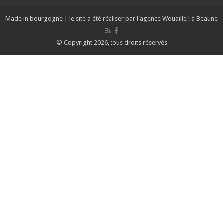
Made in bourgogne | le site a été réaliser par l'agence
Wouaille ! à Beaune
© Copyright 2026, tous droits réservés