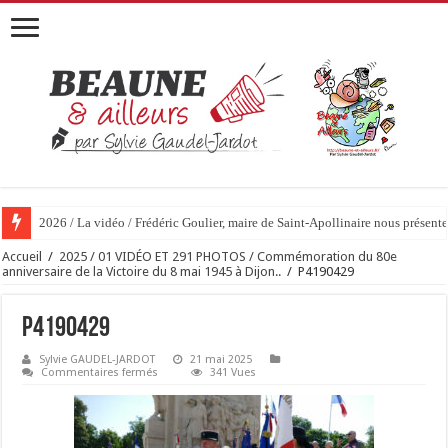
2026 / La vidéo / Frédéric Goulier, maire de Saint-Apollinaire nous prése
Accueil
/
2025 / 01 VIDÉO ET 291 PHOTOS / Commémoration du 80e
anniversaire de la Victoire du 8 mai 1945 à Dijon..
/
P4190429
P4190429
Sylvie GAUDEL-JARDOT
21 mai 2025
sur
Commentaires fermés
341 Vues
P4190429