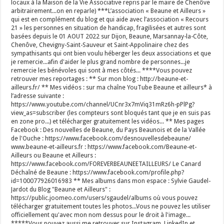
locaux à la Maison de la Vie Associative repris par le maire de Chenôve
arbitrairement...on en reparle) ***L’association « Beaune et Ailleurs »
qui est en complément du blog et qui aide avec l’association « Recours
21 » les personnes en situation de handicap, fragilisées et autres sont
basées depuis le 01 AOUT 2022 sur Dijon, Beaune, Marsannay-la-Côte,
Chenôve, Chevigny-Saint-Sauveur et Saint-Appolinaire chez des
sympathisants qui ont bien voulu héberger les deux associations et que
je remercie...afin d'aider le plus grand nombre de personnes...je
remercie les bénévoles qui sont à mes côtés... ****Vous pouvez
retrouver mes reportages : ** Sur mon blog : http://beaune-et-
ailleurs.fr/ ** Mes vidéos : sur ma chaîne YouTube Beaune et ailleurs* à
l’adresse suivante :
https://www.youtube.com/channel/UCnr3x7mViq31mRz6h-pPlPg?
view_as=subscriber (les compteurs sont bloqués tant que je en suis pas
en zone pro...) et télécharger gratuitement les vidéos... ** Mes pages
Facebook : Des nouvelles de Beaune, du Pays Beaunois et de la Vallée
de l'Ouche : https://www.facebook.com/desnouvellesdebeaune/
www.beaune-et-ailleurs.fr : https://www.facebook.com/Beaune-et-
Ailleurs ou Beaune et Ailleurs :
https://www.facebook.com/FOREVERBEAUNEETAILLEURS/ Le Canard
Déchaîné de Beaune : https://www.facebook.com/profile.php?
id=100077926016983 ** Mes albums dans mon espace : Sylvie Gaudel-
Jardot du Blog "Beaune et Ailleurs" :
https://public.joomeo.com/users/sgaudel/albums où vous pouvez
télécharger gratuitement toutes les photos...Vous ne pouvez les utiliser
officiellement qu'avec mon nom dessus pour le droit à l'image...
*****Vous pouvez aussi me retrouver sur Instagram, LinkedIn et