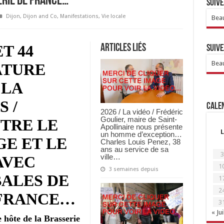
ERIE DE FRANCE…
Suive
Dijon
,
Dijon and Co
,
Manifestations
,
Vie locale
Beau
ET 44
Articles Liés
Suive
Beau
ATURE
 LA
 /
Calen
2026 / La vidéo / Frédéric
Goulier, maire de Saint-
TRE LE
Apollinaire nous présente
L
un homme d’exception…
E ET LE
Charles Louis Penez, 38
ans au service de sa
3
ville…
AVEC
1
3 semaines depuis
BALES DE
1
2
 FRANCE…
3
« Jui
hôte de la Brasserie