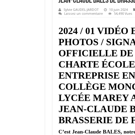
JEAN-CLAUDE BALES DE BRASS
Sylvie GAUDEL-JARDOT
10 juin 2024
Laissez un commentaire
54,490 Vues
2024 / 01 VIDÉO 
PHOTOS / SIGN
OFFICIELLE DE
CHARTE ÉCOLES
ENTREPRISE EN
COLLÈGE MONG
LYCÉE MAREY 
JEAN-CLAUDE 
BRASSERIE DE
C’est Jean-Claude BALES, notre 