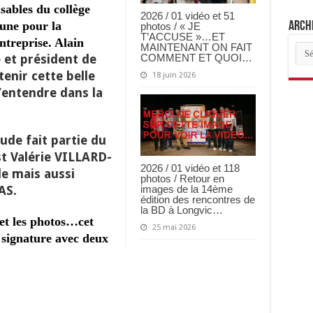
sables du collège
2026 / 01 vidéo et 51
une pour la
Archi
photos / « JE
T’ACCUSE »…ET
ntreprise. Alain
Arch
MAINTENANT ON FAIT
 et président de
des
COMMENT ET QUOI…
arti
enir cette belle
18 juin 2026
’entendre dans la
ude fait partie du
st Valérie VILLARD-
2026 / 01 vidéo et 118
le mais aussi
photos / Retour en
AS.
images de la 14ème
édition des rencontres de
la BD à Longvic…
 et les photos…cet
25 mai 2026
 signature avec deux