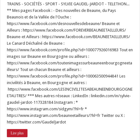
TRAINS - SOCIÉTÉS - SPORT - SYLVIE GAUDEL-JARDOT - TELETHON...
** Mes pages Facebook : - Des nouvelles de Beaune, du Pays
Beaunois et de la Vallée de l'Ouche :
https://www.facebook.com/desnouvellesdebeaune/ Beaune et
Ailleurs : https://www.facebook.com/FOREVERBEAUNEETAILLEURS/
Beaune-et Ailleurs : https://www.facebook.com/BEAUNEETAILLEURS/
Le Canard Déchaîné de Beaune :
https://www.facebook.com/profile.php?id=100077926016983 Tout en
images sur Beaune en Bourgogne ou ailleurs :
https://www.facebook.com/toutenimagessurbeauneenbourgogneeta
illeurs/ Tout un chacun Beaune et ailleurs :
https://www.facebook.com/profile.php?id=100063500944841 Les
incivilités à Beaune, en Bourgogne et autres :
https://www.facebook.com/LESINCIVILITESABEAUNEENBOURGOGNE
ETAUTRES/ *** Mes autres réseaux : LinkedIn : linkedin.com/in/sylvie-
gaudel-jardot-117328184 Instagram : *
https://www.instagram.com/sidgym/?hl=fr *
https://www.instagram.com/beauneetailleurs/?hl=fr Twitter ou X :
https://twitter.com/GaudelJardot
Lire plus