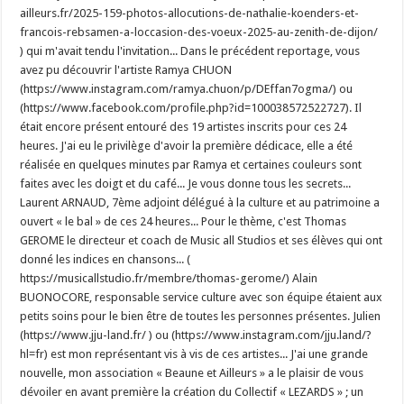
ailleurs.fr/2025-159-photos-allocutions-de-nathalie-koenders-et-
francois-rebsamen-a-loccasion-des-voeux-2025-au-zenith-de-dijon/
) qui m'avait tendu l'invitation... Dans le précédent reportage, vous
avez pu découvrir l'artiste Ramya CHUON
(https://www.instagram.com/ramya.chuon/p/DEffan7ogma/) ou
(https://www.facebook.com/profile.php?id=100038572522727). Il
était encore présent entouré des 19 artistes inscrits pour ces 24
heures. J'ai eu le privilège d'avoir la première dédicace, elle a été
réalisée en quelques minutes par Ramya et certaines couleurs sont
faites avec les doigt et du café... Je vous donne tous les secrets...
Laurent ARNAUD, 7ème adjoint délégué à la culture et au patrimoine a
ouvert « le bal » de ces 24 heures... Pour le thème, c'est Thomas
GEROME le directeur et coach de Music all Studios et ses élèves qui ont
donné les indices en chansons... (
https://musicallstudio.fr/membre/thomas-gerome/) Alain
BUONOCORE, responsable service culture avec son équipe étaient aux
petits soins pour le bien être de toutes les personnes présentes. Julien
(https://www.jju-land.fr/ ) ou (https://www.instagram.com/jju.land/?
hl=fr) est mon représentant vis à vis de ces artistes... J'ai une grande
nouvelle, mon association « Beaune et Ailleurs » a le plaisir de vous
dévoiler en avant première la création du Collectif « LEZARDS » ; un