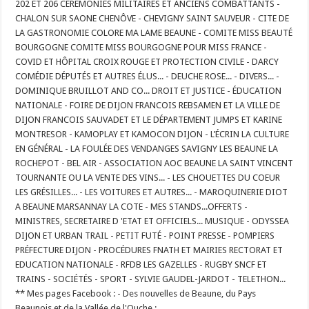
202 ET 206 CEREMONIES MILITAIRES ET ANCIENS COMBATTANTS -
CHALON SUR SAONE CHENÔVE - CHEVIGNY SAINT SAUVEUR - CITE DE
LA GASTRONOMIE COLORE MA LAME BEAUNE - COMITE MISS BEAUTÉ
BOURGOGNE COMITE MISS BOURGOGNE POUR MISS FRANCE -
COVID ET HÔPITAL CROIX ROUGE ET PROTECTION CIVILE - DARCY
COMÉDIE DÉPUTÉS ET AUTRES ÉLUS... - DEUCHE ROSE... - DIVERS... -
DOMINIQUE BRUILLOT AND CO... DROIT ET JUSTICE - ÉDUCATION
NATIONALE - FOIRE DE DIJON FRANCOIS REBSAMEN ET LA VILLE DE
DIJON FRANCOIS SAUVADET ET LE DÉPARTEMENT JUMPS ET KARINE
MONTRESOR - KAMOPLAY ET KAMOCON DIJON - L’ÉCRIN LA CULTURE
EN GÉNÉRAL - LA FOULÉE DES VENDANGES SAVIGNY LES BEAUNE LA
ROCHEPOT - BEL AIR - ASSOCIATION AOC BEAUNE LA SAINT VINCENT
TOURNANTE OU LA VENTE DES VINS... - LES CHOUETTES DU COEUR
LES GRÉSILLES... - LES VOITURES ET AUTRES... - MAROQUINERIE DIOT
A BEAUNE MARSANNAY LA COTE - MES STANDS...OFFERTS -
MINISTRES, SECRETAIRE D 'ETAT ET OFFICIELS... MUSIQUE - ODYSSEA
DIJON ET URBAN TRAIL - PETIT FUTÉ - POINT PRESSE - POMPIERS
PRÉFECTURE DIJON - PROCÉDURES FNATH ET MAIRIES RECTORAT ET
EDUCATION NATIONALE - RFDB LES GAZELLES - RUGBY SNCF ET
TRAINS - SOCIÉTÉS - SPORT - SYLVIE GAUDEL-JARDOT - TELETHON...
** Mes pages Facebook : - Des nouvelles de Beaune, du Pays
Beaunois et de la Vallée de l'Ouche :