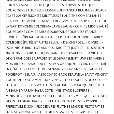
BONNES CAUSES... - BOUTIQUES ET RESTAURANTS DE DIJON,
BOURGOGNE ET AUTRES BRASSERIE DE FRANCE A BEAUNE - BUREAUX
202 ET 206 CEREMONIES MILITAIRES ET ANCIENS COMBATTANTS -
CHALON SUR SAONE CHENÔVE - CHEVIGNY SAINT SAUVEUR - CITE DE
LA GASTRONOMIE COLORE MA LAME BEAUNE - COMITE MISS BEAUTÉ
BOURGOGNE COMITE MISS BOURGOGNE POUR MISS FRANCE -
COVID ET HÔPITAL CROIX ROUGE ET PROTECTION CIVILE - DARCY
COMÉDIE DÉPUTÉS ET AUTRES ÉLUS... - DEUCHE ROSE... - DIVERS... -
DOMINIQUE BRUILLOT AND CO... DROIT ET JUSTICE - ÉDUCATION
NATIONALE - FOIRE DE DIJON FRANCOIS REBSAMEN ET LA VILLE DE
DIJON FRANCOIS SAUVADET ET LE DÉPARTEMENT JUMPS ET KARINE
MONTRESOR - KAMOPLAY ET KAMOCON DIJON - L’ÉCRIN LA CULTURE
EN GÉNÉRAL - LA FOULÉE DES VENDANGES SAVIGNY LES BEAUNE LA
ROCHEPOT - BEL AIR - ASSOCIATION AOC BEAUNE LA SAINT VINCENT
TOURNANTE OU LA VENTE DES VINS... - LES CHOUETTES DU COEUR
LES GRÉSILLES... - LES VOITURES ET AUTRES... - MAROQUINERIE DIOT
A BEAUNE MARSANNAY LA COTE - MES STANDS...OFFERTS -
MINISTRES, SECRETAIRE D 'ETAT ET OFFICIELS... MUSIQUE - ODYSSEA
DIJON ET URBAN TRAIL - PETIT FUTÉ - POINT PRESSE - POMPIERS
PRÉFECTURE DIJON - PROCÉDURES FNATH ET MAIRIES RECTORAT ET
EDUCATION NATIONALE - RFDB LES GAZELLES - RUGBY SNCF ET