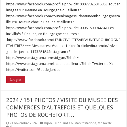
https://www.facebook.com/profile.php?id=100077926016983 Tout en
images sur Beaune en Bourgogne ou ailleurs :
https://www.facebook.com/toutenimagessurbeauneenbourgogneeta
illeurs/ Tout un chacun Beaune et ailleurs :
https://www.facebook.com/profile.php?id=100063500944841 Les
incivilités à Beaune, en Bourgogne et autres :
https://www.facebook.com/LESINCIVILITESABEAUNEENBOURGOGNE
ETAUTRES/ *** Mes autres réseaux : LinkedIn : linkedin.com/in/sylvie-
gaudel-jardot-117328184 Instagram : *
https://www.instagram.com/sidgym/?hl=fr *
https://www.instagram.com/beauneetailleurs/?hl=fr Twitter ou X :
https://twitter.com/GaudelJardot
Lire plus
2024 / 151 PHOTOS / VISITE DU MUSEE DES
COMMERCES D’AUTREFOIS ET QUELQUES
PHOTOS DE ROCHEFORT…
23 novembre 2024
Dijon
,
Dijon and Co
,
Manifestations
,
Vie locale
0