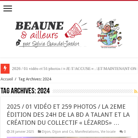
2026 / 01 vidéo et 51 photos / « JE T’ACCUSE »…ET MAINTENANT 
Accueil
/
Tag Archives: 2024
Tag Archives:
2024
2025 / 01 VIDÉO ET 259 PHOTOS / LA 2EME
ÉDITION DES 24H DE LA BD A TALANT ET LA
CRÉATION DU COLLECTIF « LÉZARDS» …
28 janvier 2025
Dijon
,
Dijon and Co
,
Manifestations
,
Vie locale
0