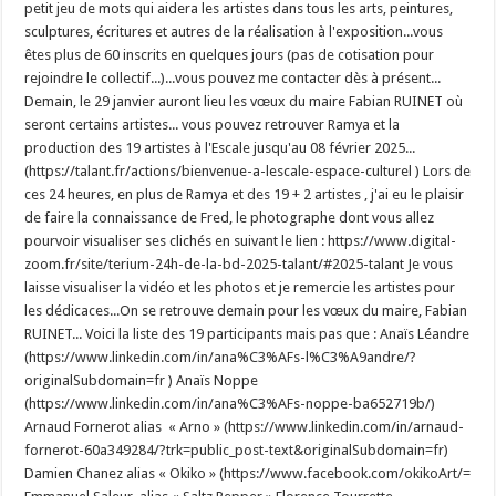
petit jeu de mots qui aidera les artistes dans tous les arts, peintures,
sculptures, écritures et autres de la réalisation à l'exposition...vous
êtes plus de 60 inscrits en quelques jours (pas de cotisation pour
rejoindre le collectif...)...vous pouvez me contacter dès à présent...
Demain, le 29 janvier auront lieu les vœux du maire Fabian RUINET où
seront certains artistes... vous pouvez retrouver Ramya et la
production des 19 artistes à l'Escale jusqu'au 08 février 2025...
(https://talant.fr/actions/bienvenue-a-lescale-espace-culturel ) Lors de
ces 24 heures, en plus de Ramya et des 19 + 2 artistes , j'ai eu le plaisir
de faire la connaissance de Fred, le photographe dont vous allez
pourvoir visualiser ses clichés en suivant le lien : https://www.digital-
zoom.fr/site/terium-24h-de-la-bd-2025-talant/#2025-talant Je vous
laisse visualiser la vidéo et les photos et je remercie les artistes pour
les dédicaces...On se retrouve demain pour les vœux du maire, Fabian
RUINET... Voici la liste des 19 participants mais pas que : Anaïs Léandre
(https://www.linkedin.com/in/ana%C3%AFs-l%C3%A9andre/?
originalSubdomain=fr ) Anaïs Noppe
(https://www.linkedin.com/in/ana%C3%AFs-noppe-ba652719b/)
Arnaud Fornerot alias « Arno » (https://www.linkedin.com/in/arnaud-
fornerot-60a349284/?trk=public_post-text&originalSubdomain=fr)
Damien Chanez alias « Okiko » (https://www.facebook.com/okikoArt/=