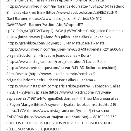
Emmanuel Saleur alias « Saltz Pepper » Florence Tourrette
(https://www.linkedin.com/in/florence-tourrette-409126216/) Frédéric
Blin alias «Le Fred Blin» (https://www.facebook.com/LEFREDBLIN/)
Gael Barbieri (https://www.discogs.com/fr/artist/804512-
Ga%C3%ABl-Barbieri?srsltid=AfmBOoptndF7-
LpRYuRKn_wtOjFfGVTYcApQjcVGV-jLy87ACNbmY1pX) Julien Binet alais
« J’Ju » (https://www.jju-land.fr/) Julien Lesne alias « Lloken 57 »
(https://graphiste.com/Lloyken) ) Julien Métaut alais « Métal »
(https://www.linkedin.com/in/julien-m%C3%A9taut-metal-291a6064/?
originalSubdomain=fr) Laure Jeandet alias « Rora »
(https://www.instagram.com/rora_illustration/) Lucien Rollin
(https://www.bedetheque.com/auteur-343-BD-Rollin-Lucien.html)
Rémi Bezeux (https://www.linkedin.com/in/remibzx/?
originalSubdomain=fr) Richard Paris alias « Panama »
(https://www.instagram.com/paris.artiste.peintre/) Sébastien C alias
« SEBH » Sylvain Espiasse (https://www.linkedin.com/in/sylvain-
espiasse-8371981a4/?originalSubdomain=fr) Théo Martineau alias
« Zayon Marty » (https://zayonmarty.ultra-book.com/actualites) Et
aussi...TYCA (https://www.instagram.com/tyca.hu/) et sa sœur
ZADORAX (https://www.artmajeur.com/zadorax) ... VOICI LES 259
PHOTOS CI-DESSOUS QUE VOUS POUVEZ RETROUVER EN TAILLE
RÉELLE SUR MON SITE JOOMEO :