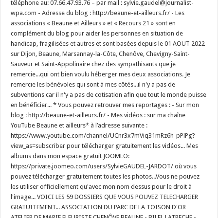
téléphone au: 07.66.47.93.76 – par mail : sylvie.gaudel@journalist-
wpa.com - Adresse du blog : http://beaune-et-ailleurs.fr/ - Les
associations « Beaune et Ailleurs » et « Recours 21 » sont en
complément du blog pour aider les personnes en situation de
handicap, fragilisées et autres et sont basées depuis le 01 AOUT 2022
sur Dijon, Beaune, Marsannay-la-Côte, Chenôve, Chevigny-Saint-
Sauveur et Saint-Appolinaire chez des sympathisants que je
remercie...qui ont bien voulu héberger mes deux associations. Je
remercie les bénévoles qui sont à mes côtés...il n'y a pas de
subventions car il n'y a pas de cotisation afin que tout le monde puisse
en bénéficier... * Vous pouvez retrouver mes reportages : - Sur mon
blog : http://beaune-et-ailleurs.fr/ - Mes vidéos : sur ma chaîne
YouTube Beaune et ailleurs* à l’adresse suivante :
https://www.youtube.com/channel/UCnr3x7mViq31mRz6h-pPlPg?
view_as=subscriber pour télécharger gratuitement les vidéos... Mes
albums dans mon espace gratuit JOOMEO:
https://private.joomeo.com/users/SylvieGAUDEL-JARDOT/ où vous
pouvez télécharger gratuitement toutes les photos...Vous ne pouvez
les utiliser officiellement qu'avec mon nom dessus pour le droit à
l'image... VOICI LES 59 DOSSIERS QUE VOUS POUVEZ TELECHARGER
GRATUITEMENT... ASSOCIATION DU PARC DE LA TOISON D'OR
ATELIER DE MARIE FLEURISTE CHENÔVE BEAUNE - BILEL LATRECHE -