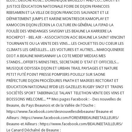
ÉLUS... DEUCHE ROSE... DOMINIQUE BRUILLOT AND CO... DROIT ET
JUSTICE ÉDUCATION NATIONALE FOIRE DE DIJON FRANCOIS
REBSAMEN ET LA VILLE DE DIJON FRANCOIS SAUVADET ET LE
DÉPARTEMENT JUMPS ET KARINE MONTRESOR KAMOPLAY ET
KAMOCON DIJON L’ÉCRIN LA CULTURE EN GÉNÉRAL LA FIPAD LA
FOULÉE DES VENDANGES SAVIGNY LES BEAUNE LA KARRIERE LA
ROCHEPOT - BEL AIR - ASSOCIATION AOC BEAUNE LA SAINT VINCENT
TOURNANTE OU LA VENTE DES VINS... LES CHOUETTES DU COEUR LES
CLIMATS LES GRÉSILLES... LES VOITURES ET AUTRES... MAROQUINERIE
DIOT A BEAUNE MARSANNAY LA COTE MEDEF MEDIAS MES
STANDS...OFFERTS MINISTRES, SECRETAIRE D 'ETAT ET OFFICIELS...
MUSIQUE ODYSSEA DIJON ET URBAN TRAIL PAYSAGES ET NATURE
PETIT FUTÉ POINT PRESSE POMPIERS POUILLY SUR SAONE
PRÉFECTURE DIJON PROCÉDURES FNATH ET MAIRIES RECTORAT ET
EDUCATION NATIONALE RFDB LES GAZELLES RUGBY SNCF ET TRAINS
SOCIÉTÉS SPORT TABERNACLE TALANT TELETHON VENTE DES VINS ET
BOISSONS WELCOME... ** Mes pages Facebook : - Des nouvelles de
Beaune, du Pays Beaunois et de la Vallée de l'Ouche :
https://www.facebook.com/desnouvellesdebeaune/ Beaune et
Ailleurs : https://www.facebook.com/FOREVERBEAUNEETAILLEURS/
Beaune-et Ailleurs : https://www.facebook.com/BEAUNEETAILLEURS/
Le Canard Déchaîné de Beaune :