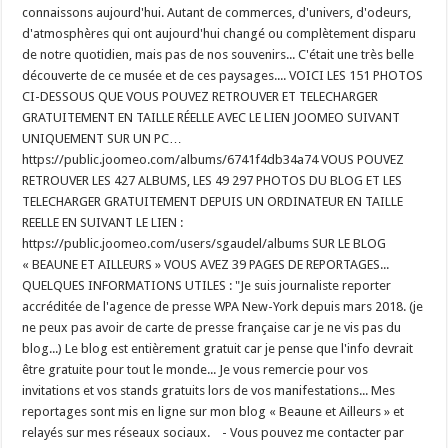
connaissons aujourd'hui. Autant de commerces, d'univers, d'odeurs,
d'atmosphères qui ont aujourd'hui changé ou complètement disparu
de notre quotidien, mais pas de nos souvenirs... C'était une très belle
découverte de ce musée et de ces paysages.... VOICI LES 151 PHOTOS
CI-DESSOUS QUE VOUS POUVEZ RETROUVER ET TELECHARGER
GRATUITEMENT EN TAILLE RÉELLE AVEC LE LIEN JOOMEO SUIVANT
UNIQUEMENT SUR UN PC…
https://public.joomeo.com/albums/6741f4db34a74 VOUS POUVEZ
RETROUVER LES 427 ALBUMS, LES 49 297 PHOTOS DU BLOG ET LES
TELECHARGER GRATUITEMENT DEPUIS UN ORDINATEUR EN TAILLE
REELLE EN SUIVANT LE LIEN :
https://public.joomeo.com/users/sgaudel/albums SUR LE BLOG
« BEAUNE ET AILLEURS » VOUS AVEZ 39 PAGES DE REPORTAGES...
QUELQUES INFORMATIONS UTILES : "Je suis journaliste reporter
accréditée de l'agence de presse WPA New-York depuis mars 2018. (je
ne peux pas avoir de carte de presse française car je ne vis pas du
blog...) Le blog est entièrement gratuit car je pense que l'info devrait
être gratuite pour tout le monde... Je vous remercie pour vos
invitations et vos stands gratuits lors de vos manifestations... Mes
reportages sont mis en ligne sur mon blog « Beaune et Ailleurs » et
relayés sur mes réseaux sociaux. - Vous pouvez me contacter par