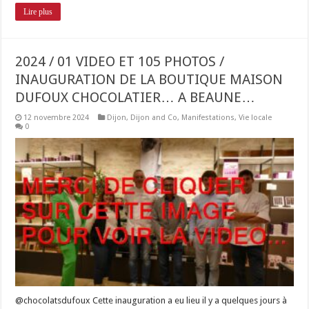
Lire plus
2024 / 01 VIDEO ET 105 PHOTOS /
INAUGURATION DE LA BOUTIQUE MAISON
DUFOUX CHOCOLATIER… A BEAUNE…
12 novembre 2024
Dijon
,
Dijon and Co
,
Manifestations
,
Vie locale
0
@chocolatsdufoux Cette inauguration a eu lieu il y a quelques jours à