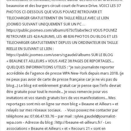
beaunoise et des burgers circuit-court de France Drive. VOICI LES 37
PHOTOS CI-DESSOUS QUE VOUS POUVEZ RETROUVER ET
TELECHARGER GRATUITEMENT EN TAILLE RÉELLE AVEC LE LIEN
JOOMEO SUIVANT UNIQUEMENT SUR UN PC…
https://public.joomeo.com/albums/673cf3abe9ec3 VOUS POUVEZ
RETROUVER LES 424 ALBUMS, LES 48 836 PHOTOS DU BLOG ET LES
TELECHARGER GRATUITEMENT DEPUIS UN ORDINATEUR EN TAILLE
REELLE EN SUIVANT LE LIEN :
https://public.joomeo.com/users/sgaudel/albums SUR LE BLOG
« BEAUNE ET AILLEURS » VOUS AVEZ 38 PAGES DE REPORTAGES...
QUELQUES INFORMATIONS UTILES : "Je suis journaliste reporter
accréditée de l'agence de presse WPA New-York depuis mars 2018. (je
ne peux pas avoir de carte de presse française car je ne vis pas du
blog...) Le blog est entièrement gratuit car je pense que l'info devrait
être gratuite pour tout le monde... Je vous remercie pour vos
invitations et vos stands gratuits lors de vos manifestations... Mes
reportages sont mis en ligne sur mon blog « Beaune et Ailleurs » et
relayés sur mes réseaux sociaux. - Vous pouvez me contacter par
téléphone au: 07.66.47.93.76 – par mail : sylvie.gaudel@journalist-
wpa.com - Adresse du blog : http://beaune-et-ailleurs.fr/ - Les
associations « Beaune et Ailleurs » et « Recours 21 » sont en