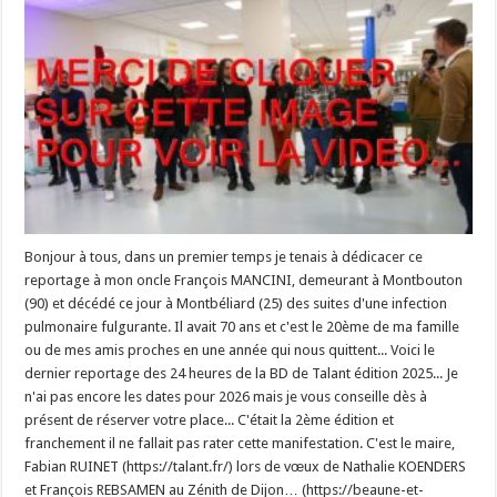
Bonjour à tous, dans un premier temps je tenais à dédicacer ce
reportage à mon oncle François MANCINI, demeurant à Montbouton
(90) et décédé ce jour à Montbéliard (25) des suites d'une infection
pulmonaire fulgurante. Il avait 70 ans et c'est le 20ème de ma famille
ou de mes amis proches en une année qui nous quittent... Voici le
dernier reportage des 24 heures de la BD de Talant édition 2025... Je
n'ai pas encore les dates pour 2026 mais je vous conseille dès à
présent de réserver votre place... C'était la 2ème édition et
franchement il ne fallait pas rater cette manifestation. C'est le maire,
Fabian RUINET (https://talant.fr/) lors de vœux de Nathalie KOENDERS
et François REBSAMEN au Zénith de Dijon… (https://beaune-et-