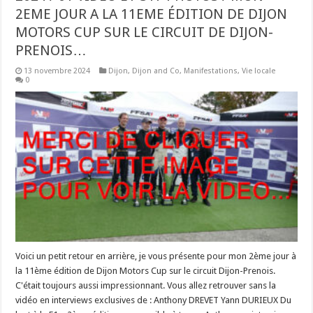
2EME JOUR A LA 11EME ÉDITION DE DIJON
MOTORS CUP SUR LE CIRCUIT DE DIJON-
PRENOIS…
13 novembre 2024
Dijon
,
Dijon and Co
,
Manifestations
,
Vie locale
0
Voici un petit retour en arrière, je vous présente pour mon 2ème jour à la 11ème édition de Dijon Motors Cup sur le circuit Dijon-Prenois. C'était toujours aussi impressionnant. Vous allez retrouver sans la vidéo en interviews exclusives de : Anthony DREVET Yann DURIEUX Du kart à la F1 – 2ème édition – accessible à tous... Anthony en interviews avec René ARNOUX le podium Lotus Quelques tours de roues... Je tenais à les remercier pour les interviews ais aussi pour mon affiche dédicacée avec Tamas VIZIN et Paul MARECHAL de chez Lotus... un grand moment d'émotions et je serai présente en 2025... René ARNOUX https://fr.wikipedia.org/wiki/Ren%C3%A9_Arnoux René Arnoux, né le 4 juillet 1948 à Pontcharra (Isère), est un pilote automobile français. Il a notamment été pilote de Formule 1 de 1978 à 1989. Il a totalisé 162 courses, 18 pole positions, 22 podiums et 7 victoires en Grands Prix. Anthony DREVET http://www.anthonydrevet.com/ Journaliste pigiste trilingue, je suis spécialisé dans le sport et basé à Paris. J'ai débuté ma carrière chez Motors TV avant de me consacrer aux commentaires en direct et à la présentation d'émissions en tant que freelance. Que ce soit derrière un micro ou devant une caméra, mon but est de partager ma passion du sport et de faire découvrir aux téléspectateurs un monde dans lequel j'ai le privilège de travailler. Depuis 2011, j'ai commenté plus de 65 disciplines/championnats différents (auto, moto, bateaux, avions, camions, vélo) pour un total de plus de 350 commentaires en direct ou différé. Les entreprises qui me font confiance sont notamment Motorsport TV, Eurosport, l'Automobile Club de l'Ouest (organisateur des 24H du Mans, 24H motos, 24H camions), Canal + ou encore France Routes (Grand Prix du Castellet & 24H camions). Par le passé, j'ai également travaillé pour Renault Sport, Youthstream, AutoSport, Motors TV, la NASCAR Whelen Euro Series (le seul championnat NASCAR officiel en Europe) ou encore AutoHebdo. @anthonydrevet Yann DURIEUX https://www.cfm-challenge.com/yann-durieux en Alpine A110 - Les premières apparitions de Yann Durieux sur les épreuves du CFM en 2023 furent remarquées. Le Bourguignon jouait d’entrée de jeu les premiers rôles dans le groupe GT Sport. Lors de la Finale de la Coupe de France il terminait quatrième du Production. Palmarès : 2023 : 4e du Production sur la Finale de la Coupe de France de la Montagne. 2024 : Vainqueur du Trophée FFSA GT Sport - 2e du Challenge Open GT Sport - 7e du CFM Production Dijon Motors Cup 2024: Résultats et résumé Ce week-end, le Dijon Motors Cup a vécu sa onzième édition sur le réputé tracé de la Côte d’Or. L’affiche, neuf plateaux européens modernes et historiques allant jusqu’à la Formule 1, qui ont réuni des pilotes en provenance d’une quinzaine de pays. René Arnoux, invité d’honneur, est venu célébrer son titre de champion d’Europe de F2 en 1977 en reprenant les commandes d’une March 77b de cette même année. https://www.circuits-infos.com/post/dijon-motors-cup-2024-r%C3%A9sultats-et-r%C3%A9sum%C3%A9 UN WEEK-END EN CHIFFRES 18 : le nombre de courses. 250 : le nombre de pilotes engagés ce week-end. 220 : le nombre de voitures engagés ce week-end. 48 : le nombre d’autos présentes sur le plateau le plus fourni (300 km) 9 : le nombre de plateaux. 4 : Le nombre de F1 en piste 8000 : le nombre de spectateurs venu pour l’occasion. LES TEMPS FORTS DU WEEK-END Après ce week-end animé sur le circuit bourguignon, revenons sur les temps forts de ce week-end de fête. En marge des doubles et triples confrontations pour certains plateaux, dont certaines ont fait connaître les champions de cette année comme la Lotus Cup Europe et la F2 Classic Interseries qui jouaient leur finale, la Formule 1 était de la partie. Le public a eu la chance de découvrir en piste 4 Formule 1 dont les V8 et V10 ont rugis dans les vallons voisins. Parmi elles, la spectaculaire Jaguar R5 ex-Mark Webber du Néerlandais Klaas Zwart dont il a pris le volant et la Williams FW-33, pilotée par Tristan Gommendy, 13 participations aux 24 heures du Mans dont 3 podiums qui a repris du service sur cette monoplace dont il était le pilote d'essais cette même année. Elles étaient accompagnées par une Prost AP04 apportée pour l’occasion par LRS Formula avec au volant l’organisateur Laurent Vallery-Masson et la AGS SH 04 aux mains du pilote suisse Christian Vaglio-Giors. Samedi et dimanche, à la mi-journée, René Arnoux, 162 courses, 18 pole positions, 22 podiums et 7 victoires en Grands Prix, a pris le volant d’une March 77b F2 de 1977, année de son titre de champion d’Europe de la catégorie. L’occasion pour lui de faire quelques tours sur ce tracé qui lui rappelle ses plus belles heures avec notamment la bataille remarquable avec Gilles Villeneuve lors du Grand Prix F1 de France en 1979 sur ce même circuit. Les plateaux Triumph Competition & British HTGT + Fast Seventies et F2 Classic Interseries ont également eu leur Grid Walk, respectivement samedi et dimanche, pour le plus grand bonheur des spectateurs ayant pris l’option pour s’approcher au plus près de ces voitures de courses. ILS ONT DIT : René Arnoux, Champion d’Europe F2 en 1977 et ex-pilote de F1 : J’aime beaucoup la F1, Dijon et les gens qui ont la même passion que nous. J’aime beaucoup piloter une F2, celle-ci est très bien réglée, c’est agréable comme voiture, c’est léger et puissant. Merci à Laurent et toute son équipe de nous faire des courses historiques de haut niveau. Tristan Gommendy, ancien pilote professionnel : C’est extraordinaire de conduire cette voiture, elle est très bien réglée et met tout de suite en confiance. Ça rappelle de bons souvenirs et finalement ça revient assez vite. Heureusement qu’il y a des organisateurs comme HVM Racing pour permettre à ces voitures de rouler et de se rappeler qu’un V8 ou un V10 il n’y a rien de mieux au monde. LES PODIUMS - Le samedi : - F3 1000cc: 1. Andrew HIBBERD, 2. Peter DE LA ROCHE, 3. Roland FISCHER - Colmore YTCC: 1. Daniel BUECHI, 2. Manfredo ROSSI DI MONTELERA, 3. Marc HAURI - Lurani Trophy Formula Junior: 1. Clive RICHARDS, 2. Manfredo ROSSI DI MONTELERA, 3. Andrew HIBBERD - Lotus Cup Europe: 1. Tamas VIZIN, 2. Paul MARECHAL, 3. Thierry VERHIEST - Time Attack: 1. Tristan GOMMENDY, 2. Klaas Zwart, 3. Christian VAGLIO-GIORS - Triumph Competition & British HTGT + Fast Seventies: 1. Gerd RIJPER, 2. Philippe VERMAST, 3. Hans DE GRAAF - Ferrari Club Deutschland: 1. Thomas VITAL, 2. Holger HARMSEN, 3. Walter Ben DOERRENBERG - F2 Classic Interseries: 1. Alex KAPADIA, 2. Mark CHARTERIS, 3. Laurent VALLERY-MASSON - 300 km de Dijon + SuperSixties : 1. Kennet PERSSON, 2. SAUTTER / NEWALL, 3. Bob STEVENS Le dimanche : - Colmore YTCC: Course 2: 1. Walter HOFFMAN, 2. Marc HAURI, 3. Tim JOOSEN Course 3: 1. Malcolm HARDING, 2. Tim JOOSEN, 3. Manfredo ROSSI DI MONTELERA - Triumph Competition & British HTGT + Fast Seventies: Course 2: 1. Gerd RIJPER, 2. Jan-Willem OOSTERHAGEN, 3. Philippe VERMAST Course 3: 1. Geert BOELS, 2. Jan-Willem OOSTERHAGEN, 3. Freddy VAN SPRUNDEL - Lurani Trophy Formula Junior : 1. Manfredo ROSSI DI MONTELERA, 2. Andrew HIBBERD, 3. Clive RICHARDS - Lotus Cup Europe : 1. Tamas VIZIN, 2. Paul MARECHAL, 3. Thierry VERHIEST - SuperSixties : 1. Kennet PERSSON, 2. DOUGLAS / HAM, 3. Bob STEVENS - F2 Classic Interseries: 1. Alex KAPADIA, 2. Manfredo ROSSI DI MONTELERA, 3. Mark CHARTERIS - F3 1000cc: 1. Peter DE LA ROCHE,2. Andrew HIBBERD, 3. Jonathan SHARP - Ferrari Club Deutschland: 1. Holger HARMSEN, 2. Thomas VITAL, 3. Stefan GOSCH RENDEZ-VOUS L’ANNEE PROCHAINE... Le Dijon Motors Cup 2025 les 3, 4 & 5 octobre. - QUELQUES LIENS : https://www.circuit-dijon-prenois.com/ https://www.hvmracing.fr/fr/17-dijon-motors-cup VOICI LES 317 PHOTOS CI-DESSOUS QUE VOUS POUVEZ RETROUVER ET TELECHARGER GRATUITEMENT EN TAILLE RÉELLE AVEC LE LIEN JOOMEO SUIVANT UNIQUEMENT SUR UN PC… https://public.joomeo.com/albums/6736e78af284f VOUS POUVEZ RETROUVER LES 421 ALBUMS, LES 47 694 PHOTOS DU BLOG ET LES TELECHARGER GRATUITEMENT DEPUIS UN ORDINATEUR EN TAILLE REELLE EN SUIVANT LE LIEN : https://public.joomeo.com/users/sgaudel/albums SUR LE BLOG « BEAUNE ET AILLEURS » VOUS AVEZ 38 PAGES DE REPORTAGES... QUELQUES INFORMATIONS UTILES : "Je suis journaliste reporter accréditée de l'agence de presse WPA New-York depuis mars 2018. (je ne peux pas avoir de carte de presse française car je ne vis pas du blog...) Le blog est entièrement gratuit car je pense que l'info devrait être gratuite pour tout le monde... Je vous remercie pour vos invitations et vos stands gratuits lors de vos manifestations... Mes reportages sont mis en ligne sur mon blog « Beaune et Ailleurs » et relayés sur mes réseaux sociaux. - Vous pouvez me contacter par téléphone au: 07.66.47.93.76 – par mail : sylvie.gaudel@journalist-wpa.com - Adresse du blog : http://beaune-et-ailleurs.fr/ - Les associations « Beaune et Ailleurs » et « Recours 21 » sont en complément du blog pour aider les personnes en situation de handicap, fragilisées et autres et sont basées depuis le 01 AOUT 2022 sur Dijon, Beaune, Marsannay-la-Côte, Chenôve, Chevigny-Saint-Sauveur et Saint-Appolinaire chez des sympathisants que je remercie...qui ont bien voulu héberger mes deux associations. Je remercie les bénévoles qui sont à mes côtés...il n'y a pas de subventions car il n'y a pas de cotisation afin que tout le monde puisse en bénéficier... * Vous pouvez retrouver mes reportages : - Sur mon blog : http://beaune-et-ailleurs.fr/ - Mes vidéos : sur ma chaîne YouTube Beaune et ailleurs* à l’adresse suivante : https://www.youtube.com/channel/UCnr3x7mViq31mRz6h-pPlPg?view_as=subscriber pour télécharger gratuitement les vidéos... Mes albums dans mon espace gratuit JOOMEO: https://private.joomeo.com/users/SylvieGAUDEL-JARDOT/ où vous pouvez télécharger gratuitement toutes les photos...Vous ne pouvez les utiliser officiellement qu'avec mon nom dessus pour le droit à l'image... VOICI LES 59 DOSSIERS QUE VOUS POUVEZ TELECHARGER GRAT