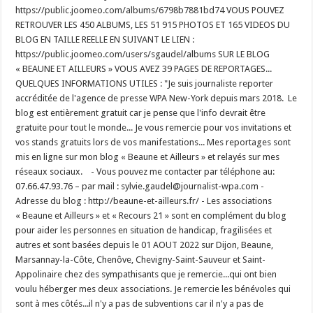
https://public.joomeo.com/albums/6798b7881bd74 VOUS POUVEZ
RETROUVER LES 450 ALBUMS, LES 51 915 PHOTOS ET 165 VIDEOS DU
BLOG EN TAILLE REELLE EN SUIVANT LE LIEN :
https://public.joomeo.com/users/sgaudel/albums SUR LE BLOG
« BEAUNE ET AILLEURS » VOUS AVEZ 39 PAGES DE REPORTAGES...
QUELQUES INFORMATIONS UTILES : "Je suis journaliste reporter
accréditée de l'agence de presse WPA New-York depuis mars 2018. Le
blog est entièrement gratuit car je pense que l'info devrait être
gratuite pour tout le monde... Je vous remercie pour vos invitations et
vos stands gratuits lors de vos manifestations... Mes reportages sont
mis en ligne sur mon blog « Beaune et Ailleurs » et relayés sur mes
réseaux sociaux. - Vous pouvez me contacter par téléphone au:
07.66.47.93.76 – par mail : sylvie.gaudel@journalist-wpa.com -
Adresse du blog : http://beaune-et-ailleurs.fr/ - Les associations
« Beaune et Ailleurs » et « Recours 21 » sont en complément du blog
pour aider les personnes en situation de handicap, fragilisées et
autres et sont basées depuis le 01 AOUT 2022 sur Dijon, Beaune,
Marsannay-la-Côte, Chenôve, Chevigny-Saint-Sauveur et Saint-
Appolinaire chez des sympathisants que je remercie...qui ont bien
voulu héberger mes deux associations. Je remercie les bénévoles qui
sont à mes côtés...il n'y a pas de subventions car il n'y a pas de