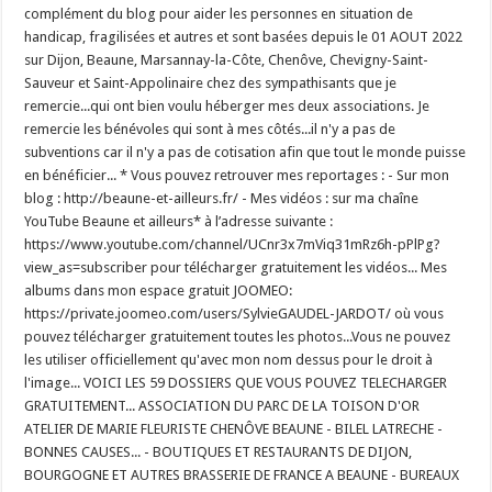
complément du blog pour aider les personnes en situation de
handicap, fragilisées et autres et sont basées depuis le 01 AOUT 2022
sur Dijon, Beaune, Marsannay-la-Côte, Chenôve, Chevigny-Saint-
Sauveur et Saint-Appolinaire chez des sympathisants que je
remercie...qui ont bien voulu héberger mes deux associations. Je
remercie les bénévoles qui sont à mes côtés...il n'y a pas de
subventions car il n'y a pas de cotisation afin que tout le monde puisse
en bénéficier... * Vous pouvez retrouver mes reportages : - Sur mon
blog : http://beaune-et-ailleurs.fr/ - Mes vidéos : sur ma chaîne
YouTube Beaune et ailleurs* à l’adresse suivante :
https://www.youtube.com/channel/UCnr3x7mViq31mRz6h-pPlPg?
view_as=subscriber pour télécharger gratuitement les vidéos... Mes
albums dans mon espace gratuit JOOMEO:
https://private.joomeo.com/users/SylvieGAUDEL-JARDOT/ où vous
pouvez télécharger gratuitement toutes les photos...Vous ne pouvez
les utiliser officiellement qu'avec mon nom dessus pour le droit à
l'image... VOICI LES 59 DOSSIERS QUE VOUS POUVEZ TELECHARGER
GRATUITEMENT... ASSOCIATION DU PARC DE LA TOISON D'OR
ATELIER DE MARIE FLEURISTE CHENÔVE BEAUNE - BILEL LATRECHE -
BONNES CAUSES... - BOUTIQUES ET RESTAURANTS DE DIJON,
BOURGOGNE ET AUTRES BRASSERIE DE FRANCE A BEAUNE - BUREAUX