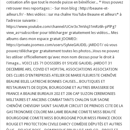
cotisation afin que tout le monde puisse en bénéficier... * Vous pouvez
retrouver mes reportages : - Sur mon blog : http://beaune-et-
ailleurs.fr/ - Mes vidéos : sur ma chaîne YouTube Beaune et ailleurs* à
l’adresse suivante :
https://www.youtube.com/channel/UCnr3x7mViq31mRz6h-pPlPg?
view_as=subscriber pour télécharger gratuitement les vidéos... Mes
albums dans mon espace gratuit JOOMEO:
https://private.joomeo.com/users/SylvieGAUDEL-JARDOT/ où vous
pouvez télécharger gratuitement toutes les photos...Vous ne pouvez
les utiliser officiellement qu'avec mon nom dessus pour le droit à
l'image... VOICI LES 71 DOSSIERS 01 SYLVIE GAUDEL-JARDOT 31
DECEMBRE ARS, COVID ET HOPITAL ASSOCIATIONS ASSOCIATION
DES CLUBS D'ENTREPRISES ATELIER DE MARIE FLEURISTE CHENÔVE
BEAUNE BILEL LATRECHE BONNES CAUSES... BOUTIQUES ET
RESTAURANTS DE DIJON, BOURGOGNE ET AUTRES BRASSERIE DE
FRANCE A BEAUNE BUREAUX 202 ET 206 CAP SUZON CEREMONIES
MILITAIRES ET ANCIENS COMBATTANTS CHALON SUR SAONE
CHENÔVE CHEVIGNY SAINT SAUVEUR CIRCUIT DE PRENOIS CITE DE LA
GASTRONOMIE COLORE MA LAME BEAUNE COMITE MISS BEAUTÉ
BOURGOGNE COMITE MISS BOURGOGNE POUR MISS FRANCE CROIX
ROUGE ET PROTECTION CIVILE DARCY COMÉDIE DÉPUTÉS ET AUTRES