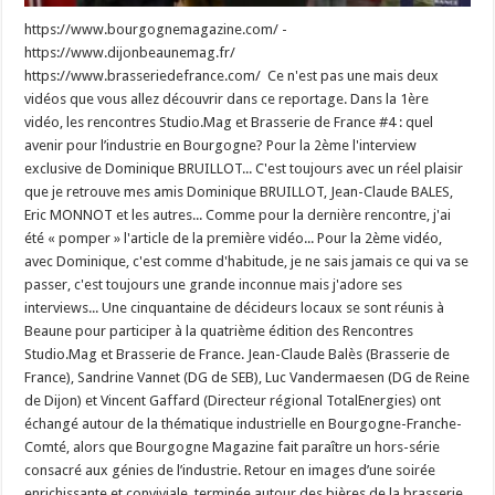
https://www.bourgognemagazine.com/ -
https://www.dijonbeaunemag.fr/
https://www.brasseriedefrance.com/ Ce n'est pas une mais deux
vidéos que vous allez découvrir dans ce reportage. Dans la 1ère
vidéo, les rencontres Studio.Mag et Brasserie de France #4 : quel
avenir pour l’industrie en Bourgogne? Pour la 2ème l'interview
exclusive de Dominique BRUILLOT... C'est toujours avec un réel plaisir
que je retrouve mes amis Dominique BRUILLOT, Jean-Claude BALES,
Eric MONNOT et les autres... Comme pour la dernière rencontre, j'ai
été « pomper » l'article de la première vidéo... Pour la 2ème vidéo,
avec Dominique, c'est comme d'habitude, je ne sais jamais ce qui va se
passer, c'est toujours une grande inconnue mais j'adore ses
interviews... Une cinquantaine de décideurs locaux se sont réunis à
Beaune pour participer à la quatrième édition des Rencontres
Studio.Mag et Brasserie de France. Jean-Claude Balès (Brasserie de
France), Sandrine Vannet (DG de SEB), Luc Vandermaesen (DG de Reine
de Dijon) et Vincent Gaffard (Directeur régional TotalEnergies) ont
échangé autour de la thématique industrielle en Bourgogne-Franche-
Comté, alors que Bourgogne Magazine fait paraître un hors-série
consacré aux génies de l’industrie. Retour en images d’une soirée
enrichissante et conviviale, terminée autour des bières de la brasserie