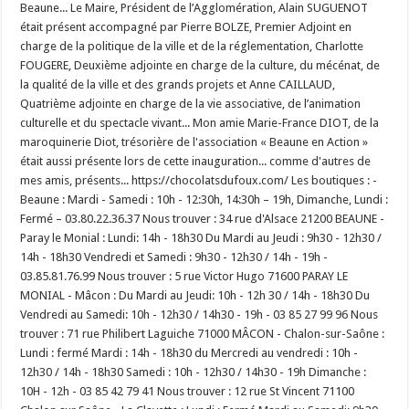
Beaune... Le Maire, Président de l’Agglomération, Alain SUGUENOT
était présent accompagné par Pierre BOLZE, Premier Adjoint en
charge de la politique de la ville et de la réglementation, Charlotte
FOUGERE, Deuxième adjointe en charge de la culture, du mécénat, de
la qualité de la ville et des grands projets et Anne CAILLAUD,
Quatrième adjointe en charge de la vie associative, de l’animation
culturelle et du spectacle vivant... Mon amie Marie-France DIOT, de la
maroquinerie Diot, trésorière de l'association « Beaune en Action »
était aussi présente lors de cette inauguration... comme d'autres de
mes amis, présents... https://chocolatsdufoux.com/ Les boutiques : -
Beaune : Mardi - Samedi : 10h - 12:30h, 14:30h – 19h, Dimanche, Lundi :
Fermé – 03.80.22.36.37 Nous trouver : 34 rue d'Alsace 21200 BEAUNE -
Paray le Monial : Lundi: 14h - 18h30 Du Mardi au Jeudi : 9h30 - 12h30 /
14h - 18h30 Vendredi et Samedi : 9h30 - 12h30 / 14h - 19h -
03.85.81.76.99 Nous trouver : 5 rue Victor Hugo 71600 PARAY LE
MONIAL - Mâcon : Du Mardi au Jeudi: 10h - 12h 30 / 14h - 18h30 Du
Vendredi au Samedi: 10h - 12h30 / 14h30 - 19h - 03 85 27 99 96 Nous
trouver : 71 rue Philibert Laguiche 71000 MÂCON - Chalon-sur-Saône :
Lundi : fermé Mardi : 14h - 18h30 du Mercredi au vendredi : 10h -
12h30 / 14h - 18h30 Samedi : 10h - 12h30 / 14h30 - 19h Dimanche :
10H - 12h - 03 85 42 79 41 Nous trouver : 12 rue St Vincent 71100