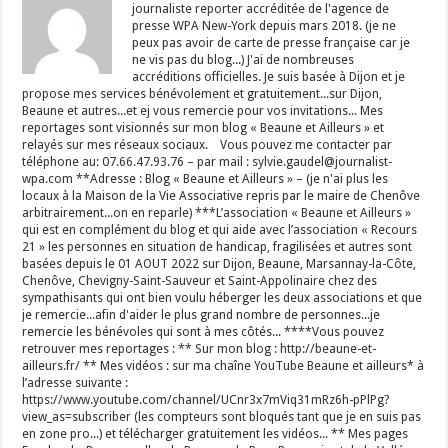
journaliste reporter accréditée de l'agence de
presse WPA New-York depuis mars 2018. (je ne
peux pas avoir de carte de presse française car je
ne vis pas du blog...) J'ai de nombreuses
accréditions officielles. Je suis basée à Dijon et je
propose mes services bénévolement et gratuitement...sur Dijon,
Beaune et autres...et ej vous remercie pour vos invitations... Mes
reportages sont visionnés sur mon blog « Beaune et Ailleurs » et
relayés sur mes réseaux sociaux. Vous pouvez me contacter par
téléphone au: 07.66.47.93.76 – par mail : sylvie.gaudel@journalist-
wpa.com **Adresse : Blog « Beaune et Ailleurs » – (je n'ai plus les
locaux à la Maison de la Vie Associative repris par le maire de Chenôve
arbitrairement...on en reparle) ***L’association « Beaune et Ailleurs »
qui est en complément du blog et qui aide avec l’association « Recours
21 » les personnes en situation de handicap, fragilisées et autres sont
basées depuis le 01 AOUT 2022 sur Dijon, Beaune, Marsannay-la-Côte,
Chenôve, Chevigny-Saint-Sauveur et Saint-Appolinaire chez des
sympathisants qui ont bien voulu héberger les deux associations et que
je remercie...afin d'aider le plus grand nombre de personnes...je
remercie les bénévoles qui sont à mes côtés... ****Vous pouvez
retrouver mes reportages : ** Sur mon blog : http://beaune-et-
ailleurs.fr/ ** Mes vidéos : sur ma chaîne YouTube Beaune et ailleurs* à
l’adresse suivante :
https://www.youtube.com/channel/UCnr3x7mViq31mRz6h-pPlPg?
view_as=subscriber (les compteurs sont bloqués tant que je en suis pas
en zone pro...) et télécharger gratuitement les vidéos... ** Mes pages