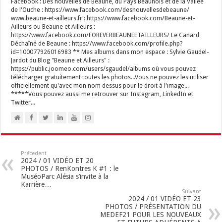
Facebook : Des nouvelles de Beaune, du Pays Beaunois et de la Vallée
de l'Ouche : https://www.facebook.com/desnouvellesdebeaune/
www.beaune-et-ailleurs.fr : https://www.facebook.com/Beaune-et-
Ailleurs ou Beaune et Ailleurs :
https://www.facebook.com/FOREVERBEAUNEETAILLEURS/ Le Canard
Déchaîné de Beaune : https://www.facebook.com/profile.php?
id=100077926016983 ** Mes albums dans mon espace : Sylvie Gaudel-
Jardot du Blog "Beaune et Ailleurs" :
https://public.joomeo.com/users/sgaudel/albums où vous pouvez
télécharger gratuitement toutes les photos...Vous ne pouvez les utiliser
officiellement qu'avec mon nom dessus pour le droit à l'image...
*****Vous pouvez aussi me retrouver sur Instagram, LinkedIn et
Twitter...
Précedent
2024 / 01 VIDÉO ET 20
PHOTOS / RenKontres K #1 : le
MuséoParc Alésia s’invite à la
Karrière…
Suivant
2024 / 01 VIDÉO ET 23
PHOTOS / PRÉSENTATION DU
MEDEF21 POUR LES NOUVEAUX