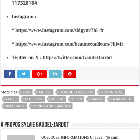
117328184
Instagram :
*
https://www.instagram.com/sidgym/?hl=fr
*
https://www.instagram.com/beauneetailleurs/?hl=fr
Twitter ou X :
https://twitter.com/GaudelJardot
Mots clés
2024
ARTICLE
BEAUNE ET AILLEURS
BOURGOGNE
CEDRE
COTE D'OR
CUISINE
DIJON
FRANCE
LA BRUNETTE
REPORTAGE
SYLVIE GAUDEL-JARDOT
À propos Sylvie GAUDEL-JARDOT
QUELQUES INFORMATIONS UTILES : "Je suis