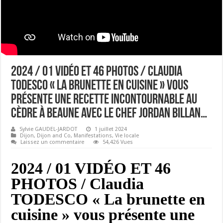
2024 / 01 VIDÉO ET 46 PHOTOS / Claudia
TODESCO « La brunette en cuisine » vous
présente une recette incontournable au
Cèdre à Beaune avec le chef Jordan BILLAN…
Sylvie GAUDEL-JARDOT
1 juillet 2024
Dijon
,
Dijon and Co
,
Manifestations
,
Vie locale
Laissez un commentaire
54,426 Vues
2024 / 01 VIDÉO ET 46
PHOTOS /
Claudia
TODESCO « La brunette en
cuisine » vous présente une