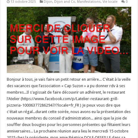
13 octobre 2025
Dijon
,
Dijon and Co
,
Manifestations
,
Vie locale
0
Bonjour à tous, je vais faire un petit retour en arrière... C'était à la veille
des vacances que l’association « Cap Suzon » a pu donner rdv à ses
membres...Il s'agissait de faire découvrir un adhérent, le restaurant
l'Atelier (https://www.facebook.com/p/Latelier-restaurant-grill-
pizzeria-100063772862947/?locale=fr_FR ) Je peux vous dire que
c'était un régal...durant cette soirée, nous avons eu la présentation des
nouveaux membres du conseil d'administration... ainsi que la joie de
souffler deux bougies pour les personnes présentes qui fêtaient leurs
anniversaires... La prochaine réunion aura lieu le mercredi 15 octobre
2025 chez la présidente, mon amie Béatrice DOLE-DESEILLE dans sa