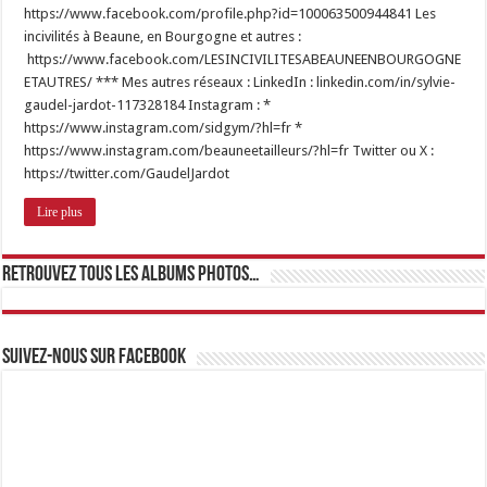
https://www.facebook.com/profile.php?id=100063500944841 Les
incivilités à Beaune, en Bourgogne et autres :
https://www.facebook.com/LESINCIVILITESABEAUNEENBOURGOGNE
ETAUTRES/ *** Mes autres réseaux : LinkedIn : linkedin.com/in/sylvie-
gaudel-jardot-117328184 Instagram : *
https://www.instagram.com/sidgym/?hl=fr *
https://www.instagram.com/beauneetailleurs/?hl=fr Twitter ou X :
https://twitter.com/GaudelJardot
Lire plus
Retrouvez tous les albums photos…
Suivez-nous sur Facebook