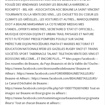
FOULÉE DES VENDANGES SAVIGNY LES BEAUNE LA KARRIERE LA
ROCHEPOT - BEL AIR - ASSOCIATION AOC BEAUNE LA SAINT VINCENT
TOURNANTE OU LA VENTE DES VINS... LES CHOUETTES DU COEUR LES
CLIMATS LES GRÉSILLES... LES VOITURES ET AUTRES... MAROQUINERIE
DIOT A BEAUNE MARSANNAY LA COTE MEDEF MEDIAS MES
STANDS...OFFERTS MINISTRES, SECRETAIRE D 'ETAT ET OFFICIELS...
MUSIQUE ODYSSEA DIJON ET URBAN TRAIL PAYSAGES ET NATURE
PETIT FUTÉ POINT PRESSE POMPIERS POUILLY SUR SAONE
PRÉFECTURE DIJON PROCÉDURES FNATH ET MAIRIES RECTORAT ET
EDUCATION NATIONALE RFDB LES GAZELLES RUGBY SNCF ET TRAINS
SOCIÉTÉS SPORT TABERNACLE TALANT TELETHON VENTE DES VINS ET
BOISSONS WELCOME... ET ENCORE PLUS... ** Mes pages Facebook : -
Des nouvelles de Beaune, du Pays Beaunois et de la Vallée de l'Ouche :
https://www.facebook.com/desnouvellesdebeaune/ Beaune et
Ailleurs : https://www.facebook.com/FOREVERBEAUNEETAILLEURS/
Beaune-et Ailleurs : https://www.facebook.com/BEAUNEETAILLEURS/
Le Canard Déchaîné de Beaune :
https://www.facebook.com/profile.php?id=100077926016983 Tout en
images sur Beaune en Bourgogne ou ailleurs :
https://www.facebook.com/toutenimagessurbeauneenbourgogneeta
illeurs/ Tout un chacun Beaune et ailleurs :