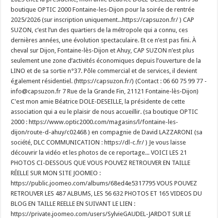
boutique OPTIC 2000 Fontaine-les-Dijon pour la soirée de rentrée
2025/2026 (sur inscription uniquement...https://capsuzon.fr/ ) CAP
SUZON, c’est l’un des quartiers de la métropole qui a connu, ces
dernières années, une évolution spectaculaire. Et ce n’est pas fini. À
cheval sur Dijon, Fontaine-lès-Dijon et Ahuy, CAP SUZON n’est plus
seulement une zone d’activités économiques depuis l’ouverture de la
LINO et de sa sortie n°37. Pôle commercial et de services, il devient
également résidentiel. (https://capsuzon.fr/) (Contact : 06 60 75 99 77 -
info@capsuzon.fr 7 Rue de la Grande Fin, 21121 Fontaine-lès-Dijon)
C'est mon amie Béatrice DOLE-DESEILLE, la présidente de cette
association qui a eu le plaisir de nous accueillir. (sa boutique OPTIC
2000 : https://www.optic2000.com/magasins/l/fontaine-les-
dijon/route-d-ahuy/c02468 ) en compagnie de David LAZZARONI (sa
société, DLC COMMUNICATION : https://dl-c.fr/ ) Je vous laisse
découvrir la vidéo et les photos de ce reportage... VOICI LES 21
PHOTOS CI-DESSOUS QUE VOUS POUVEZ RETROUVER EN TAILLE
RÉELLE SUR MON SITE JOOMEO :
https://public.joomeo.com/albums/68ed4e5317795 VOUS POUVEZ
RETROUVER LES 487 ALBUMS, LES 56 632 PHOTOS ET 165 VIDEOS DU
BLOG EN TAILLE REELLE EN SUIVANT LE LIEN :
https://private.joomeo.com/users/SylvieGAUDEL-JARDOT SUR LE