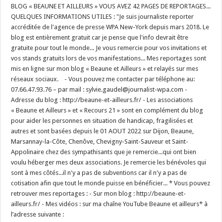
BLOG « BEAUNE ET AILLEURS » VOUS AVEZ 42 PAGES DE REPORTAGES...
QUELQUES INFORMATIONS UTILES : "Je suis journaliste reporter
accréditée de l'agence de presse WPA New-York depuis mars 2018. Le
blog est entièrement gratuit car je pense que l'info devrait être
gratuite pour tout le monde... Je vous remercie pour vos invitations et
vos stands gratuits lors de vos manifestations... Mes reportages sont
mis en ligne sur mon blog « Beaune et Ailleurs » et relayés sur mes
réseaux sociaux. - Vous pouvez me contacter par téléphone au:
07.66.47.93.76 – par mail : sylvie.gaudel@journalist-wpa.com -
Adresse du blog : http://beaune-et-ailleurs.fr/ - Les associations
« Beaune et Ailleurs » et « Recours 21 » sont en complément du blog
pour aider les personnes en situation de handicap, fragilisées et
autres et sont basées depuis le 01 AOUT 2022 sur Dijon, Beaune,
Marsannay-la-Côte, Chenôve, Chevigny-Saint-Sauveur et Saint-
Appolinaire chez des sympathisants que je remercie...qui ont bien
voulu héberger mes deux associations. Je remercie les bénévoles qui
sont à mes côtés...il n'y a pas de subventions car il n'y a pas de
cotisation afin que tout le monde puisse en bénéficier... * Vous pouvez
retrouver mes reportages : - Sur mon blog : http://beaune-et-
ailleurs.fr/ - Mes vidéos : sur ma chaîne YouTube Beaune et ailleurs* à
l’adresse suivante :