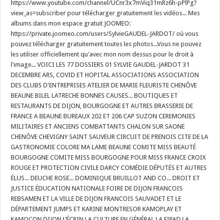
https://www.youtube.com/channel/UCnr3x7mViq31mRz6h-pPlPg?
view_as=subscriber pour télécharger gratuitement les vidéos... Mes
albums dans mon espace gratuit JOOMEO:
https://private.joomeo.com/users/SylvieGAUDEL-JARDOT/ où vous
pouvez télécharger gratuitement toutes les photos...Vous ne pouvez
les utiliser officiellement qu'avec mon nom dessus pour le droit à
l'image... VOICI LES 77 DOSSIERS 01 SYLVIE GAUDEL-JARDOT 31
DECEMBRE ARS, COVID ET HOPITAL ASSOCIATIONS ASSOCIATION
DES CLUBS D'ENTREPRISES ATELIER DE MARIE FLEURISTE CHENÔVE
BEAUNE BILEL LATRECHE BONNES CAUSES... BOUTIQUES ET
RESTAURANTS DE DIJON, BOURGOGNE ET AUTRES BRASSERIE DE
FRANCE A BEAUNE BUREAUX 202 ET 206 CAP SUZON CEREMONIES
MILITAIRES ET ANCIENS COMBATTANTS CHALON SUR SAONE
CHENÔVE CHEVIGNY SAINT SAUVEUR CIRCUIT DE PRENOIS CITE DE LA
GASTRONOMIE COLORE MA LAME BEAUNE COMITE MISS BEAUTÉ
BOURGOGNE COMITE MISS BOURGOGNE POUR MISS FRANCE CROIX
ROUGE ET PROTECTION CIVILE DARCY COMÉDIE DÉPUTÉS ET AUTRES
ÉLUS... DEUCHE ROSE... DOMINIQUE BRUILLOT AND CO... DROIT ET
JUSTICE ÉDUCATION NATIONALE FOIRE DE DIJON FRANCOIS
REBSAMEN ET LA VILLE DE DIJON FRANCOIS SAUVADET ET LE
DÉPARTEMENT JUMPS ET KARINE MONTRESOR KAMOPLAY ET
KAMOCON DIJON L’ÉCRIN LA CULTURE EN GÉNÉRAL LA FIPAD LA