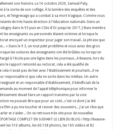
llement son histoire. Le 16 octobre 2020, Samuel Paty,
 à la sortie de son collège. À la lumière des enquêtes et des
jours, et l’engrenage qui a conduit à sa mort tragique. Comme vous
ssistante de très haute direction à l'éducation nationale. Dans un
obigny dans le 93 puis en Côte d'Or jusqu'en 2017. J'étais membre
 les enseignants ou personnels étaient victimes et lorsque le
ctorat envoyait un inspecteur pour juger son travail...la phrase que
ues... » Dans le 9 3, un tout petit problème et vous aviez des gros
lorsque les voitures des enseignants ont été brûlées ou lorsqu'un
chargé à l'école pas une ligne dans les journaux...A Beaune, lors du
ans le rapport remonté au rectorat, cela a été qualifié de
ela n'avait pas de lien avec l'établissement et pourtant...il ne
 pour responsable ni que cela ne sorte dans les médias. Un autre
seignant et un responsable d'établissement, il bénéficiait de la
e demande au moment de l'appel téléphonique pour informer le
tablissement devait faire un rapport transmis par la voie
ection ne pouvait être que pour un coté...c'est ce dont j'ai été
 ce film a pu me toucher et raviver des souvenirs... J'ai un rêve que
rler et s'aider... On se retrouve très vite pour de nouvelles
EPORTAGE COMPLET EN SUIVANT LE LIEN DU BLOG / http://beaune-
ment les 510 albums, les 60.158 photos, les 165 vidéos et 82