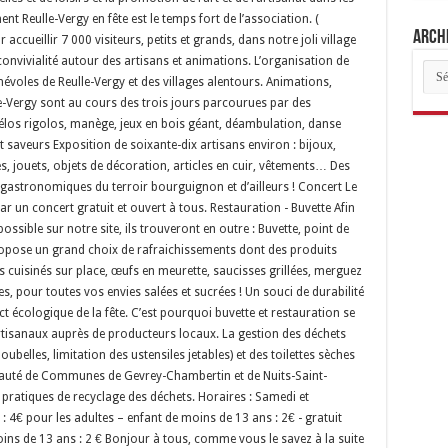
nt Reulle-Vergy en fête est le temps fort de l’association. (
Archi
accueillir 7 000 visiteurs, petits et grands, dans notre joli village
nvivialité autour des artisans et animations. L’organisation de
Arch
des
névoles de Reulle-Vergy et des villages alentours. Animations,
arti
lle-Vergy sont au cours des trois jours parcourues par des
vélos rigolos, manège, jeux en bois géant, déambulation, danse
et saveurs Exposition de soixante-dix artisans environ : bijoux,
es, jouets, objets de décoration, articles en cuir, vêtements… Des
gastronomiques du terroir bourguignon et d’ailleurs ! Concert Le
ar un concert gratuit et ouvert à tous. Restauration - Buvette Afin
ssible sur notre site, ils trouveront en outre : Buvette, point de
propose un grand choix de rafraichissements dont des produits
ds cuisinés sur place, œufs en meurette, saucisses grillées, merguez
es, pour toutes vos envies salées et sucrées ! Un souci de durabilité
t écologique de la fête. C’est pourquoi buvette et restauration se
rtisanaux auprès de producteurs locaux. La gestion des déchets
 poubelles, limitation des ustensiles jetables) et des toilettes sèches
nauté de Communes de Gevrey-Chambertin et de Nuits-Saint-
ratiques de recyclage des déchets. Horaires : Samedi et
: 4€ pour les adultes – enfant de moins de 13 ans : 2€ - gratuit
ins de 13 ans : 2 € Bonjour à tous, comme vous le savez à la suite