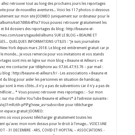
allez retrouver tout au long des prochains jours les reportages
s vite pour de nouvelles aventures... Voici les 117 photos ci-dessous
atuitement sur mon site JOOMEO (uniquement sur ordinateur pour le
om/albums/6a07d8bb4f9a7 Vous pouvez retrouver gratuitement les
et 84 dossiers des reportages du blog : http://beaune-et-
lic.joomeo.com/users/sgaudel/albums SUR LE BLOG « BEAUNE ET
S... QUELQUES INFORMATIONS UTILES : "Je suis journaliste
 New-York depuis mars 2018. Le blog est entièrement gratuit car je
t le monde... Je vous remercie pour vos invitations et vos stands
rtages sont mis en ligne sur mon blog « Beaune et Ailleurs » et
ez me contacter par téléphone au: 07.66.47.93.76 – par mail :
log : http://beaune-et-ailleurs.fr/ - Les associations « Beaune et
nt du blog pour aider les personnes en situation de handicap,
qui sont à mes côtés...il n'y a pas de subventions car il n'y a pas de
néficier... * Vous pouvez retrouver mes reportages : - Sur mon
s : sur ma chaîne YouTube Beaune et ailleurs* à l’adresse suivante :
iq31mRz6h-pPlPg?view_as=subscriber pour télécharger
on espace gratuit JOOMEO:
ms où vous pouvez télécharger gratuitement toutes les
ement qu'avec mon nom dessus pour le droit à l'image... VOICI UNE
OT - 31 DECEMBRE - ARS, COVID ET HOPITAL – ASSOCIATIONS -