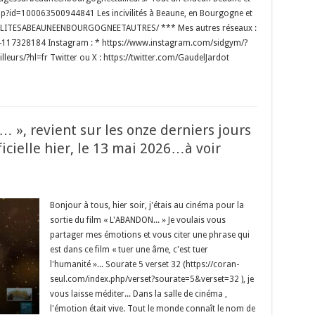
php?id=100063500944841 Les incivilités à Beaune, en Bourgogne et
VILITESABEAUNEENBOURGOGNEETAUTRES/ *** Mes autres réseaux :
dot-117328184 Instagram : * https://www.instagram.com/sidgym/?
eurs/?hl=fr Twitter ou X : https://twitter.com/GaudelJardot
 », revient sur les onze derniers jours
cielle hier, le 13 mai 2026…à voir
Bonjour à tous, hier soir, j'étais au cinéma pour la
sortie du film « L'ABANDON... » Je voulais vous
partager mes émotions et vous citer une phrase qui
est dans ce film « tuer une âme, c'est tuer
l'humanité »... Sourate 5 verset 32 (https://coran-
seul.com/index.php/verset?sourate=5&verset=32 ), je
vous laisse méditer... Dans la salle de cinéma ,
l'émotion était vive. Tout le monde connaît le nom de