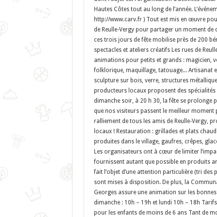
Hautes Côtes tout au long de l’année. L’événeme
http://www.carv.fr ) Tout est mis en œuvre pour 
de Reulle-Vergy pour partager un moment de co
ces trois jours de fête mobilise près de 200 bé
spectacles et ateliers créatifs Les rues de Reu
animations pour petits et grands : magicien, 
folklorique, maquillage, tatouage... Artisanat 
sculpture sur bois, verre, structures métalliqu
producteurs locaux proposent des spécialités 
dimanche soir, à 20 h 30, la fête se prolonge p
que nos visiteurs passent le meilleur moment po
ralliement de tous les amis de Reulle-Vergy, 
locaux ! Restauration : grillades et plats chau
produites dans le village, gaufres, crêpes, glac
Les organisateurs ont à cœur de limiter l’impac
fournissent autant que possible en produits a
fait l’objet d’une attention particulière (tri des
sont mises à disposition. De plus, la Commu
Georges assure une animation sur les bonnes p
dimanche : 10h – 19h et lundi 10h – 18h Tarifs 
pour les enfants de moins de 6 ans Tant de mo