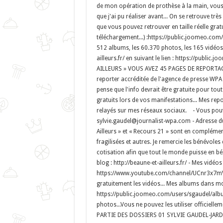
de mon opération de prothèse à la main, vous 
que j'ai pu réaliser avant... On se retrouve trè
que vous pouvez retrouver en taille réelle gr
téléchargement...) :https://public.joomeo.c
512 albums, les 60.370 photos, les 165 vidéos 
ailleurs.fr/ en suivant le lien : https://pub
AILLEURS » VOUS AVEZ 45 PAGES DE REPORTAGE
reporter accréditée de l'agence de presse WPA
pense que l'info devrait être gratuite pour tou
gratuits lors de vos manifestations... Mes repo
relayés sur mes réseaux sociaux. - Vous pouv
sylvie.gaudel@journalist-wpa.com - Adresse du b
Ailleurs » et « Recours 21 » sont en compléme
fragilisées et autres. Je remercie les bénévoles 
cotisation afin que tout le monde puisse en bé
blog : http://beaune-et-ailleurs.fr/ - Mes vidéo
https://www.youtube.com/channel/UCnr3x7mV
gratuitement les vidéos... Mes albums dans m
https://public.joomeo.com/users/sgaudel/albu
photos...Vous ne pouvez les utiliser officiell
PARTIE DES DOSSIERS 01 SYLVIE GAUDEL-JARD