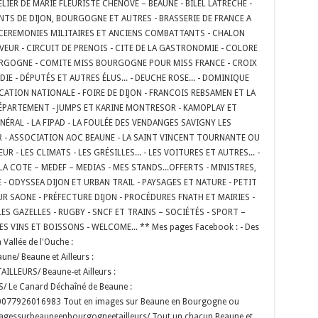
LIER DE MARIE FLEURISTE CHENÔVE – BEAUNE - BILEL LATRECHE -
NTS DE DIJON, BOURGOGNE ET AUTRES - BRASSERIE DE FRANCE A
- CEREMONIES MILITAIRES ET ANCIENS COMBATTANTS - CHALON
VEUR - CIRCUIT DE PRENOIS - CITE DE LA GASTRONOMIE - COLORE
URGOGNE - COMITE MISS BOURGOGNE POUR MISS FRANCE - CROIX
E - DÉPUTÉS ET AUTRES ÉLUS... - DEUCHE ROSE... - DOMINIQUE
UCATION NATIONALE - FOIRE DE DIJON - FRANCOIS REBSAMEN ET LA
 DÉPARTEMENT - JUMPS ET KARINE MONTRESOR - KAMOPLAY ET
NÉRAL - LA FIPAD - LA FOULÉE DES VENDANGES SAVIGNY LES
AIR - ASSOCIATION AOC BEAUNE - LA SAINT VINCENT TOURNANTE OU
R - LES CLIMATS - LES GRÉSILLES... - LES VOITURES ET AUTRES... -
A COTE – MEDEF – MEDIAS - MES STANDS...OFFERTS - MINISTRES,
UE - ODYSSEA DIJON ET URBAN TRAIL - PAYSAGES ET NATURE - PETIT
SUR SAONE - PRÉFECTURE DIJON - PROCÉDURES FNATH ET MAIRIES -
S GAZELLES - RUGBY - SNCF ET TRAINS – SOCIÉTÉS - SPORT –
S VINS ET BOISSONS - WELCOME... ** Mes pages Facebook : - Des
Vallée de l'Ouche :
e/ Beaune et Ailleurs :
LLEURS/ Beaune-et Ailleurs :
 Le Canard Déchaîné de Beaune :
00077926016983 Tout en images sur Beaune en Bourgogne ou
magessurbeauneenbourgogneetailleurs/ Tout un chacun Beaune et