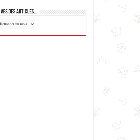
ves des articles…
ives
cles…