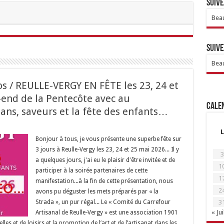
Suive
Beau
Suive
Beau
os / REULLE-VERGY EN FÊTE les 23, 24 et
end de la Pentecôte avec au
Calen
ans, saveurs et la fête des enfants…
L
Bonjour à tous, je vous présente une superbe fête sur
3 jours à Reulle-Vergy les 23, 24 et 25 mai 2026... Il y
3
a quelques jours, j'ai eu le plaisir d'être invitée et de
1
participer à la soirée partenaires de cette
1
manifestation...à la fin de cette présentation, nous
2
avons pu déguster les mets préparés par « la
Strada », un pur régal... Le « Comité du Carrefour
3
« Jui
Artisanal de Reulle-Vergy » est une association 1901
elles et de loisirs et la promotion de l’art et de l’artisanat dans les