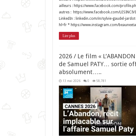
ailleurs : https://www.facebook.com/profile.
autres : https://www.facebook.com/LESINCI
LinkedIn : linkedin.com/in/sylvie-gaudel-jar
hl=fr * https://www.instagram.com/beauneetaill
Lire plus
2026 / Le film « L’ABANDON…
de Samuel PATY… sortie offi
absolument…..
13 mai 2026
0
58,781