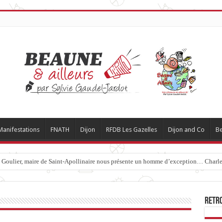
Manifestations
FNATH
Dijon
RFDB Les Gazelles
Dijon and Co
Be
c Goulier, maire de Saint-Apollinaire nous présente un homme d’exception… Charles
Retr