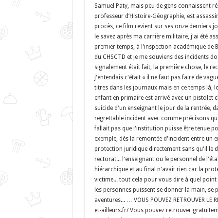
Samuel Paty, mais peu de gens connaissent rée
professeur d’Histoire-Géographie, est assassiné
procès, ce film revient sur ses onze derniers 
le savez après ma carrière militaire, j'ai été a
premier temps, à l'inspection académique de B
du CHSCTD et je me souviens des incidents dont
signalement était fait, la première chose, le re
j'entendais c'était « il ne faut pas faire de vag
titres dans les journaux mais en ce temps là, 
enfant en primaire est arrivé avec un pistolet 
suicide d'un enseignant le jour de la rentrée, d
regrettable incident avec comme précisons que c
fallait pas que l'institution puisse être tenue
exemple, dès la remontée d'incident entre un en
protection juridique directement sans qu'il l
rectorat... l'enseignant ou le personnel de l'é
hiérarchique et au final n'avait rien car la prot
victime... tout cela pour vous dire à quel point
les personnes puissent se donner la main, se pa
aventures... … VOUS POUVEZ RETROUVER LE R
et-ailleurs.fr/ Vous pouvez retrouver gratuite