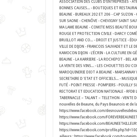
ASSOCIATION DES CLUBS D'ENTREPRISES - ATE
BONNES CAUSES... - BOUTIQUES ET RESTAURA
BEAUNE - BUREAUX 202 ET 206 - CAP SUZON 
SUR SAONE - CHENÔVE - CHEVIGNY SAINT SAU
MA LAME BEAUNE - COMITE MISS BEAUTÉ BO
ROUGE ET PROTECTION CIVILE - DARCY COMÉDI
BRUILLOT AND CO... - DROIT ET JUSTICE - ÉD
VILLE DE DIJON - FRANCOIS SAUVADET ET LE
KAMOCON DIJON - L’ÉCRIN - LA CULTURE EN GÉ
BEAUNE - LA KARRIERE - LA ROCHEPOT - BEL 
LA VENTE DES VINS... - LES CHOUETTES DU COEU
MAROQUINERIE DIOT A BEAUNE - MARSANNAY L
SECRETAIRE D 'ETAT ET OFFICIELS... - MUSIQ
FUTÉ - POINT PRESSE - POMPIERS - POUILLY 
RECTORAT ET EDUCATION NATIONALE - RFDB LE
TABERNACLE – TALANT – TELETHON - VENTE DE
nouvelles de Beaune, du Pays Beaunois et de la 
https://www.facebook.com/desnouvellesdebeaun
https://www.facebook.com/FOREVERBEAUNEETAI
https://www.facebook.com/BEAUNEETAILLEURS/
https://www.facebook.com/profile.php?id=1
ailleurs : https://www.facebook.com/touteni