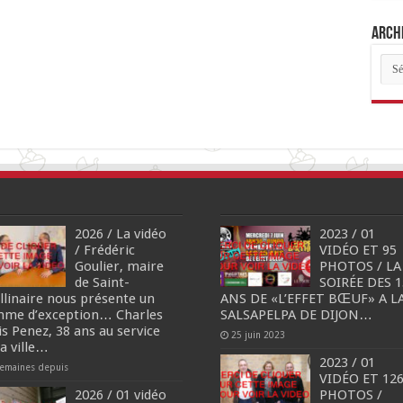
Archi
Arch
des
arti
2026 / La vidéo
2023 / 01
/ Frédéric
VIDÉO ET 95
Goulier, maire
PHOTOS / LA
de Saint-
SOIRÉE DES 1
llinaire nous présente un
ANS DE «L’EFFET BŒUF» A L
me d’exception… Charles
SALSAPELPA DE DIJON…
is Penez, 38 ans au service
25 juin 2023
sa ville…
2023 / 01
semaines depuis
VIDÉO ET 12
2026 / 01 vidéo
PHOTOS /