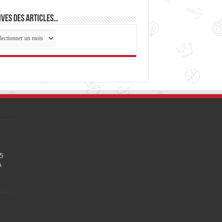
ves des articles…
ives
cles…
5
A
6