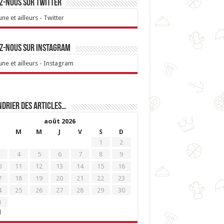
z-nous sur Twitter
ne et ailleurs - Twitter
z-nous sur Instagram
ne et ailleurs - Instagram
drier des articles…
août 2026
M
M
J
V
S
D
1
2
4
5
6
7
8
9
0
11
12
13
14
15
16
7
18
19
20
21
22
23
4
25
26
27
28
29
30
1
l