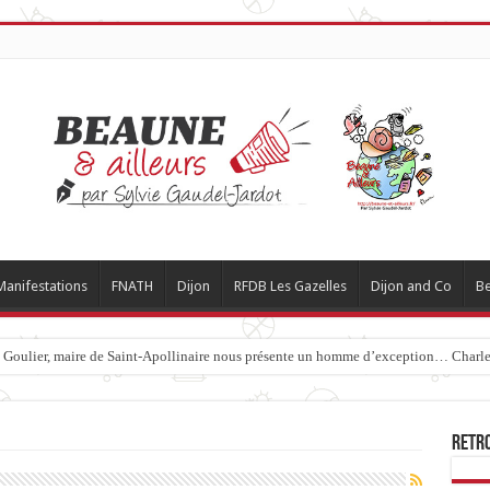
Manifestations
FNATH
Dijon
RFDB Les Gazelles
Dijon and Co
Be
c Goulier, maire de Saint-Apollinaire nous présente un homme d’exception… Charles
Retr