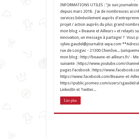
INFORMATIONS UTILES : "Je suis journaliste
depuis mars 2018. J'ai de nombreuses accrédi
services bénévolement auprès d'entrepreneur
projet / action auprès du plus grand nombre
mon blog « Beaune et Ailleurs » et relayés 
innovation, un message à partager ? Vous po
sylvie.gaudel@journalist-wpa.com **Adresse :
rue de Longvic - 21300 Chenôve... (uniqueme
mon blog : http://beaune-et-ailleurs.fr/ - Me
suivante : https://www.youtube.com/chann
pages Facebook : https://www.facebook.c
https://www.facebook.com/Beaune-et-Ailleu
https://public.joomeo.com/users/sgaudel/a
LinkedIn et Twitter...
Lire plus