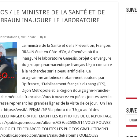
Suive
TOS / LE MINISTRE DE LA SANTÉ ET DE
 BRAUN INAUGURE LE LABORATOIRE
nifestations
,
Vie locale
0
Le ministre de la Santé et de la Prévention, François
BRAUN était en Côte-d’Or, à Chenôve où il a
inauguré le laboratoire Genesis, projet d’envergure
du groupe pharmaceutique français Urgo consacré
à la recherche sur la peau artificielle. Ce
programme ambitieux notamment soutenu par
Bpifrance, l’Établissement français du sang (EFS),
Dijon Métropole et la Région Bourgogne-Franche-
che médicale française. Vous trouverez en pièces jointes avec le
se reprenant les grandes lignes de la visite de ce jour. Un lien
: https://we.tl/t-EEKyMs7iP5 la photo de "Urgo au fil des
Suive
 TELECHARGER GRATUITEMENT LES 83 PHOTOS DE CE REPORTAGE
Beau
tps://public.joomeo.com/albums/639ce2598c914 VOUS POUVEZ
DU BLOG ET TELECHARGER TOUTES LES PHOTOS GRATUITEMENT
ps://public.joomeo.com/users/sgaudel/albums QUELQUES