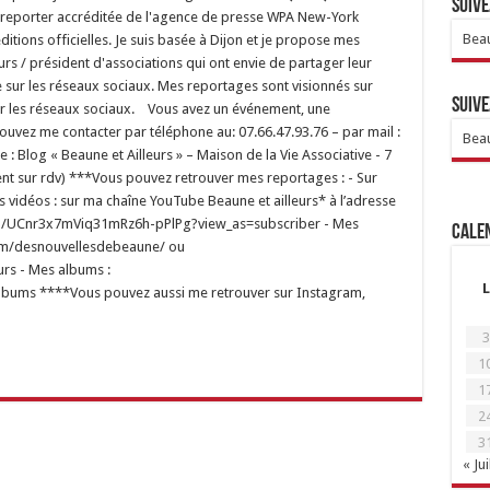
Suive
 reporter accréditée de l'agence de presse WPA New-York
Beau
tions officielles. Je suis basée à Dijon et je propose mes
s / président d'associations qui ont envie de partager leur
 sur les réseaux sociaux. Mes reportages sont visionnés sur
Suive
sur les réseaux sociaux. Vous avez un événement, une
uvez me contacter par téléphone au: 07.66.47.93.76 – par mail :
Beau
 Blog « Beaune et Ailleurs » – Maison de la Vie Associative - 7
nt sur rdv) ***Vous pouvez retrouver mes reportages : - Sur
s vidéos : sur ma chaîne YouTube Beaune et ailleurs* à l’adresse
el/UCnr3x7mViq31mRz6h-pPlPg?view_as=subscriber - Mes
Calen
om/desnouvellesdebeaune/ ou
rs - Mes albums :
L
lbums ****Vous pouvez aussi me retrouver sur Instagram,
3
1
1
2
3
« Jui