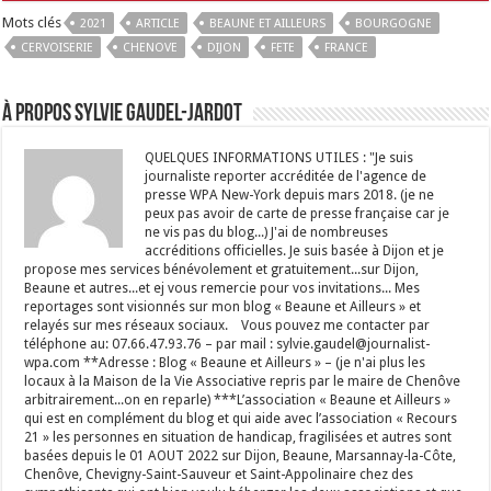
Mots clés
2021
ARTICLE
BEAUNE ET AILLEURS
BOURGOGNE
CERVOISERIE
CHENOVE
DIJON
FETE
FRANCE
À propos Sylvie GAUDEL-JARDOT
QUELQUES INFORMATIONS UTILES : "Je suis
journaliste reporter accréditée de l'agence de
presse WPA New-York depuis mars 2018. (je ne
peux pas avoir de carte de presse française car je
ne vis pas du blog...) J'ai de nombreuses
accréditions officielles. Je suis basée à Dijon et je
propose mes services bénévolement et gratuitement...sur Dijon,
Beaune et autres...et ej vous remercie pour vos invitations... Mes
reportages sont visionnés sur mon blog « Beaune et Ailleurs » et
relayés sur mes réseaux sociaux. Vous pouvez me contacter par
téléphone au: 07.66.47.93.76 – par mail : sylvie.gaudel@journalist-
wpa.com **Adresse : Blog « Beaune et Ailleurs » – (je n'ai plus les
locaux à la Maison de la Vie Associative repris par le maire de Chenôve
arbitrairement...on en reparle) ***L’association « Beaune et Ailleurs »
qui est en complément du blog et qui aide avec l’association « Recours
21 » les personnes en situation de handicap, fragilisées et autres sont
basées depuis le 01 AOUT 2022 sur Dijon, Beaune, Marsannay-la-Côte,
Chenôve, Chevigny-Saint-Sauveur et Saint-Appolinaire chez des