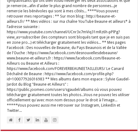
sympathisants qui ont bien voulu héberger les deux associations et que
je remercie...afin d'aider le plus grand nombre de personnes...je
remercie les bénévoles qui sont à mes côtés... ****Vous pouvez
retrouver mes reportages : ** Sur mon blog : http://beaune-et-
ailleurs.fr/ ** Mes vidéos : sur ma chaîne YouTube Beaune et ailleurs* à
l’adresse suivante :
https://www.youtube.com/channel/UCnr3x7mViq31mRz6h-pPlPg?
view_as=subscriber (les compteurs sont bloqués tant que je en suis pas
en zone pro...) et télécharger gratuitement les vidéos... ** Mes pages
Facebook : Des nouvelles de Beaune, du Pays Beaunois et de la Vallée
de l'Ouche : https://www.facebook.com/desnouvellesdebeaune/
www.beaune-et-ailleurs.fr : https://www.facebook.com/Beaune-et-
Ailleurs ou Beaune et Ailleurs :
https://www.facebook.com/FOREVERBEAUNEETAILLEURS/ Le Canard
Déchaîné de Beaune : https://www.facebook.com/profile.php?
id=100077926016983 ** Mes albums dans mon espace : Sylvie Gaudel-
Jardot du Blog "Beaune et Ailleurs" :
https://public.joomeo.com/users/sgaudel/albums où vous pouvez
télécharger gratuitement toutes les photos...Vous ne pouvez les utiliser
officiellement qu'avec mon nom dessus pour le droit à l'image...
*****Vous pouvez aussi me retrouver sur Instagram, LinkedIn et
Twitter...