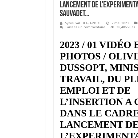
LANCEMENT DE L’EXPERIMENTA
SAUVADET…
Sylvie GAUDEL-JARDOT
7 mai 2023
Laissez un commentaire
38,486 Vues
2023 / 01 VIDÉO 
PHOTOS / OLIV
DUSSOPT, MINI
TRAVAIL, DU PL
EMPLOI ET DE
L’INSERTION A 
DANS LE CADRE
LANCEMENT D
L’EXPERIMENT