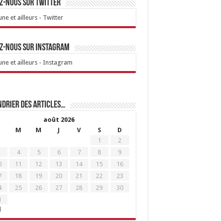
z-nous sur Twitter
ne et ailleurs - Twitter
z-nous sur Instagram
ne et ailleurs - Instagram
drier des articles…
août 2026
M
M
J
V
S
D
1
2
4
5
6
7
8
9
0
11
12
13
14
15
16
7
18
19
20
21
22
23
4
25
26
27
28
29
30
1
l