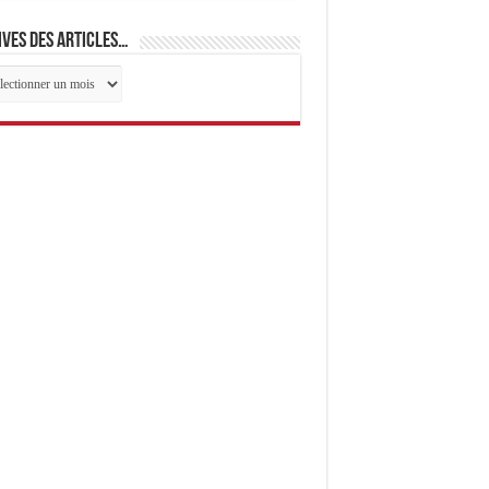
ves des articles…
ives
cles…