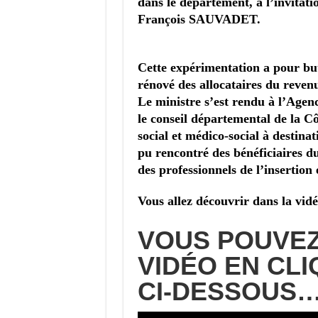
dans le département, à l’invitat
François SAUVADET.
Cette expérimentation a pour bu
rénové des allocataires du revenu
Le ministre s’est rendu à l’Agen
le conseil départemental de la Cô
social et médico-social à destinat
pu rencontré des bénéficiaires d
des professionnels de l’insertion 
Vous allez découvrir dans la vid
VOUS POUVEZ
VIDÉO EN CLI
CI-DESSOUS