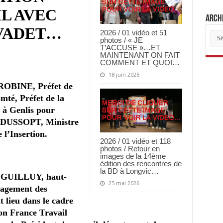
L AVEC
Archi
VADET…
2026 / 01 vidéo et 51
Arch
photos / « JE
des
T’ACCUSE »…ET
arti
MAINTENANT ON FAIT
COMMENT ET QUOI…
18 juin 2026
k ROBINE, Préfet de
té, Préfet de la
 à Genlis pour
r DUSSOPT, Ministre
 l’Insertion.
2026 / 01 vidéo et 118
photos / Retour en
images de la 14ème
édition des rencontres de
la BD à Longvic…
t GUILLUY, haut-
25 mai 2026
gagement des
 lieu dans le cadre
on France Travail