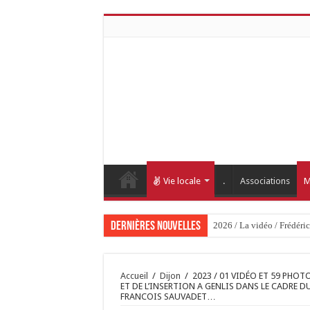
Vie locale
.
Associations
M
Dernières nouvelles
2026 / La vidéo / Frédéri
Accueil
/
Dijon
/
2023 / 01 VIDÉO ET 59 PHOT
ET DE L’INSERTION A GENLIS DANS LE CADRE 
FRANCOIS SAUVADET…