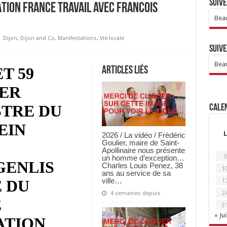
Suive
TION FRANCE TRAVAIL AVEC FRANCOIS
Beau
Dijon
,
Dijon and Co
,
Manifestations
,
Vie locale
Suive
Beau
ET 59
Articles Liés
IER
STRE DU
Calen
EIN
L
2026 / La vidéo / Frédéric
Goulier, maire de Saint-
Apollinaire nous présente
3
un homme d’exception…
GENLIS
Charles Louis Penez, 38
1
ans au service de sa
ville…
 DU
1
2
4 semaines depuis
E
3
« Jui
ATION