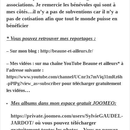
associations. Je remercie les bénévoles qui sont à
mes côtés…il n’y a pas de subventions car il n’y a
pas de cotisation afin que tout le monde puisse en
bénéficier
* Vous pouvez retrouver mes reportages :
– Sur mon blog :
http://beaune-et-ailleurs.fr/
– Mes vidéos : sur ma chaîne YouTube Beaune et ailleurs* à
l’adresse suivante :
https://www.youtube.com/channel/UCnr3x7mViq31mRz6h
-pPlPg?view_as=subscriber
pour télécharger gratuitement
s…
les vidéo
Mes albums dans mon espace gratuit JOOMEO:
https://private.joomeo.com/users/SylvieGAUDEL-
JARDOT/
où vous pouvez télécharger
gratuitement toutes les photos…Vous ne pouvez