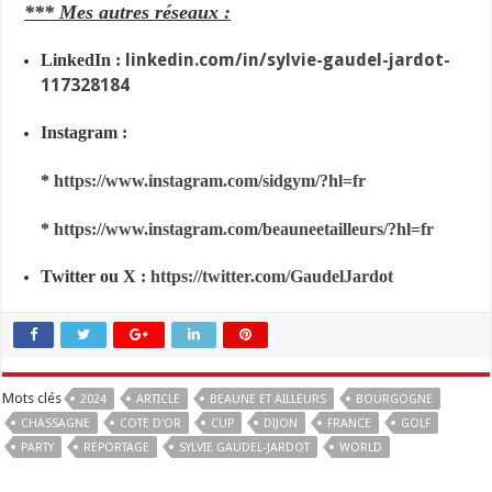
*** Mes autres réseaux :
linkedin.com/in/sylvie-gaudel-jardot-
LinkedIn :
117328184
Instagram :
*
https://www.instagram.com/sidgym/?hl=fr
*
https://www.instagram.com/beauneetailleurs/?hl=fr
Twitter ou X :
https://twitter.com/GaudelJardot
Mots clés
2024
ARTICLE
BEAUNE ET AILLEURS
BOURGOGNE
CHASSAGNE
COTE D'OR
CUP
DIJON
FRANCE
GOLF
PARTY
REPORTAGE
SYLVIE GAUDEL-JARDOT
WORLD