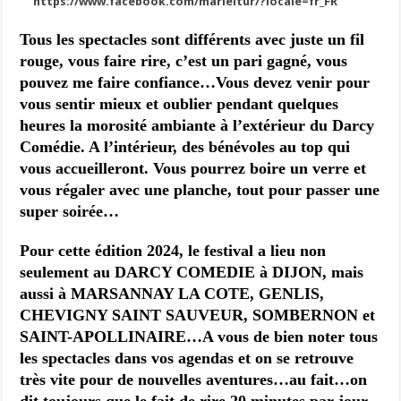
https://www.facebook.com/marieitur/?locale=fr_FR
Tous les spectacles sont différents avec juste un fil
rouge, vous faire rire, c’est un pari gagné, vous
pouvez me faire confiance…Vous devez venir pour
vous sentir mieux et oublier pendant quelques
heures la morosité ambiante à l’extérieur du Darcy
Comédie. A l’intérieur, des bénévoles au top qui
vous accueilleront. Vous pourrez boire un verre et
vous régaler avec une planche, tout pour passer une
super soirée…
Pour cette édition 2024, le festival a lieu non
seulement au DARCY COMEDIE à DIJON, mais
aussi à MARSANNAY LA COTE, GENLIS,
CHEVIGNY SAINT SAUVEUR, SOMBERNON et
SAINT-APOLLINAIRE…A vous de bien noter tous
les spectacles dans vos agendas et on se retrouve
très vite pour de nouvelles aventures…au fait…on