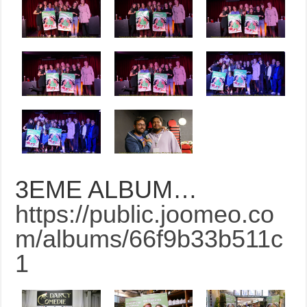
3EME ALBUM…
https://public.joomeo.co
m/albums/66f9b33b511c
1