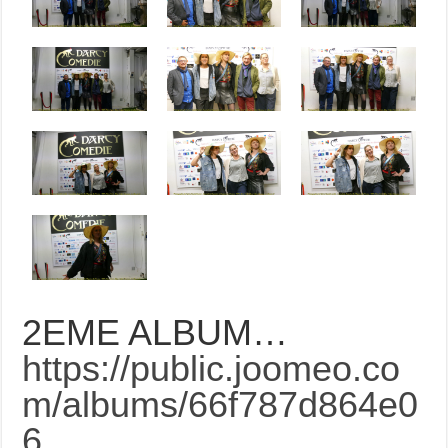
2EME ALBUM…
https://public.joomeo.co
m/albums/66f787d864e0
6