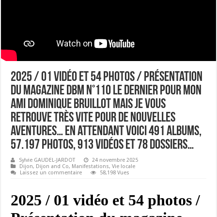
2025 / 01 vidéo et 54 photos / Présentation
du magazine DBM n°110 le dernier pour mon
ami Dominique Bruillot mais je vous
retrouve très vite pour de nouvelles
aventures… en attendant voici 491 albums,
57.197 photos, 913 vidéos et 78 dossiers…
Sylvie GAUDEL-JARDOT
24 novembre 2025
Dijon
,
Dijon and Co
,
Manifestations
,
Vie locale
Laissez un commentaire
58,198 Vues
2025 / 01 vidéo et 54 photos /