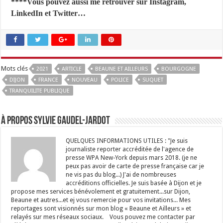
****Vous pouvez aussi me retrouver sur Instagram,
LinkedIn et Twitter…
Mots clés
2021
ARTICLE
BEAUNE ET AILLEURS
BOURGOGNE
DIJON
FRANCE
NOUVEAU
POLICE
SUQUET
TRANQUILITE PUBLIQUE
À propos Sylvie GAUDEL-JARDOT
QUELQUES INFORMATIONS UTILES : "Je suis
journaliste reporter accréditée de l'agence de
presse WPA New-York depuis mars 2018. (je ne
peux pas avoir de carte de presse française car je
ne vis pas du blog...) J'ai de nombreuses
accréditions officielles. Je suis basée à Dijon et je
propose mes services bénévolement et gratuitement...sur Dijon,
Beaune et autres...et ej vous remercie pour vos invitations... Mes
reportages sont visionnés sur mon blog « Beaune et Ailleurs » et
relayés sur mes réseaux sociaux. Vous pouvez me contacter par