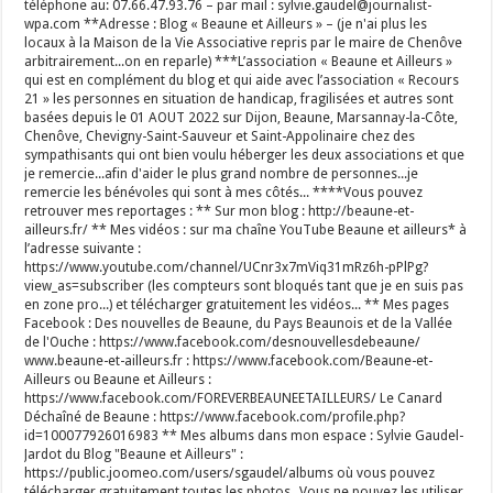
téléphone au: 07.66.47.93.76 – par mail : sylvie.gaudel@journalist-
wpa.com **Adresse : Blog « Beaune et Ailleurs » – (je n'ai plus les
locaux à la Maison de la Vie Associative repris par le maire de Chenôve
arbitrairement...on en reparle) ***L’association « Beaune et Ailleurs »
qui est en complément du blog et qui aide avec l’association « Recours
21 » les personnes en situation de handicap, fragilisées et autres sont
basées depuis le 01 AOUT 2022 sur Dijon, Beaune, Marsannay-la-Côte,
Chenôve, Chevigny-Saint-Sauveur et Saint-Appolinaire chez des
sympathisants qui ont bien voulu héberger les deux associations et que
je remercie...afin d'aider le plus grand nombre de personnes...je
remercie les bénévoles qui sont à mes côtés... ****Vous pouvez
retrouver mes reportages : ** Sur mon blog : http://beaune-et-
ailleurs.fr/ ** Mes vidéos : sur ma chaîne YouTube Beaune et ailleurs* à
l’adresse suivante :
https://www.youtube.com/channel/UCnr3x7mViq31mRz6h-pPlPg?
view_as=subscriber (les compteurs sont bloqués tant que je en suis pas
en zone pro...) et télécharger gratuitement les vidéos... ** Mes pages
Facebook : Des nouvelles de Beaune, du Pays Beaunois et de la Vallée
de l'Ouche : https://www.facebook.com/desnouvellesdebeaune/
www.beaune-et-ailleurs.fr : https://www.facebook.com/Beaune-et-
Ailleurs ou Beaune et Ailleurs :
https://www.facebook.com/FOREVERBEAUNEETAILLEURS/ Le Canard
Déchaîné de Beaune : https://www.facebook.com/profile.php?
id=100077926016983 ** Mes albums dans mon espace : Sylvie Gaudel-
Jardot du Blog "Beaune et Ailleurs" :
https://public.joomeo.com/users/sgaudel/albums où vous pouvez
télécharger gratuitement toutes les photos...Vous ne pouvez les utiliser