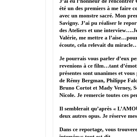
J’ai eu l’honneur de rencontrer 
été un des premiers à me faire 
avec un monstre sacré. Mon prem
Savigny. J’ai pu réaliser le repo
des Ateliers et une interview….J
Valérie, me mettre a l’aise…pour 
écoute, cela relevait du miracle
Je pourrais vous parler d’eux p
revenions à ce film…tant d’émoti
présentes sont unanimes et vous 
de Rémy Bergman, Philippe Falce
Bruno Cortot et Mady Verney, Sév
Nicole. Je remercie toutes ces p
Il semblerait qu’après « L’A
deux autres opus. Je réserve me
Dans ce reportage, vous trouverez
interviews tout est dit…