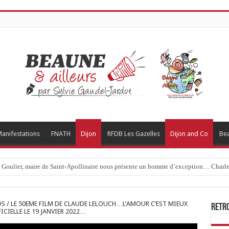
anifestations
FNATH
Dijon
RFDB Les Gazelles
Dijon and Co
Be
1 photos / « JE T’ACCUSE »…ET MAINTENANT ON FAIT COMMENT ET QUOI…
OS / LE 50EME FILM DE CLAUDE LELOUCH…L’AMOUR C’EST MIEUX
Retr
CIELLE LE 19 JANVIER 2022…