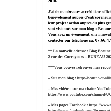
2018.
J’ai de nombreuses accréditions officie
bénévolement auprès d’entrepreneurs /
leur projet / action auprès du plus g
sont visionnés sur mon blog « Beaune e
Vous avez un événement, une innovat
07.66.47
contacter par téléphone au:
** La nouvelle adresse : Blog Beaune
2 rue des Corroyeurs – BUREAU 202
***Vous pouvez retrouver mes report
– Sur mon blog :
http://beaune-et-aille
– Mes vidéos : sur ma chaîne YouTube 
https://www.youtube.com/channel
– Mes pages Facebook :
https://www.
https://www.facebook.com/Beaune-et-