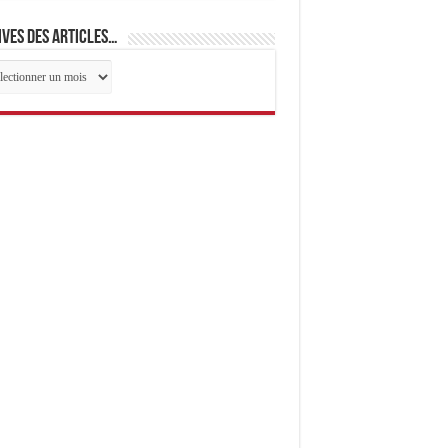
ves des articles…
ives
cles…