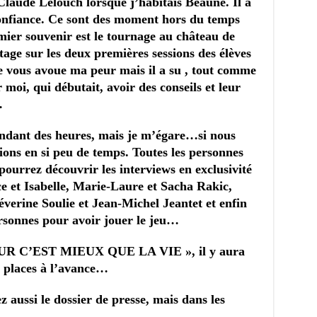
Claude Lelouch lorsque j’habitais Beaune. Il a
confiance. Ce sont des moment hors du temps
ier souvenir est le tournage au château de
rtage sur les deux premières sessions des élèves
e vous avoue ma peur mais il a su , tout comme
moi, qui débutait, avoir des conseils et leur
…
endant des heures, mais je m’égare…si nous
ons en si peu de temps. Toutes les personnes
pourrez découvrir les interviews en exclusivité
 et Isabelle, Marie-Laure et Sacha Rakic,
erine Soulie et Jean-Michel Jeantet et enfin
ersonnes pour avoir jouer le jeu…
MOUR C’EST MIEUX QUE LA VIE », il y aura
s places à l’avance…
 aussi le dossier de presse, mais dans les