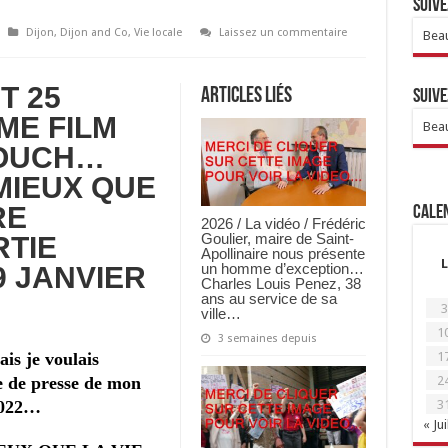
Suive
Dijon
,
Dijon and Co
,
Vie locale
Laissez un commentaire
Beau
ET 25
Articles Liés
Suive
ME FILM
Beau
LOUCH…
MIEUX QUE
RE
Calen
2026 / La vidéo / Frédéric
Goulier, maire de Saint-
TIE
Apollinaire nous présente
L
un homme d’exception…
9 JANVIER
Charles Louis Penez, 38
ans au service de sa
3
ville…
1
3 semaines depuis
is je voulais
1
e de presse de mon
2
2022…
3
« Jui