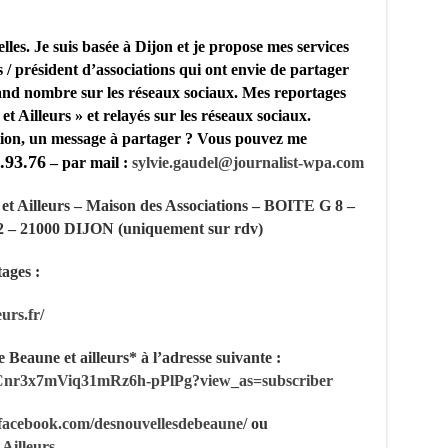
lles. Je suis basée à Dijon et je propose mes services
 président d’associations qui ont envie de partager
rand nombre sur les réseaux sociaux. Mes reportages
t Ailleurs » et relayés sur les réseaux sociaux.
ion, un message à partager ?
Vous pouvez me
.93.76
– par mail :
sylvie.gaudel@journalist-
wpa.com
 et Ailleurs – Maison des Associations – BOITE G 8 –
 – 21000 DIJON (uniquement sur rdv)
ages :
urs.fr/
Beaune et ailleurs* à l’adresse suivante :
/UCnr3x7mViq31mRz6h-pPlPg?
view_as=subscriber
facebook.com/desnouvellesdebeaune/
ou
Ailleurs