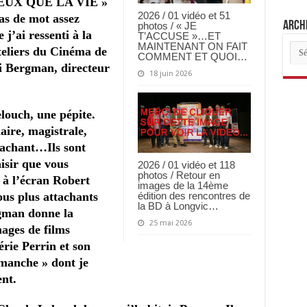
EUX QUE LA VIE »
2026 / 01 vidéo et 51
pas de mot assez
Archi
photos / « JE
j’ai ressenti à la
T’ACCUSE »…ET
Arch
MAINTENANT ON FAIT
teliers du Cinéma de
des
COMMENT ET QUOI…
mi Bergman, directeur
arti
18 juin 2026
louch, une pépite.
ire, magistrale,
achant…Ils sont
isir que vous
2026 / 01 vidéo et 118
photos / Retour en
 à l’écran Robert
images de la 14ème
ous plus attachants
édition des rencontres de
la BD à Longvic…
rgman donne la
25 mai 2026
mages de films
érie Perrin et son
imanche » dont je
nt.