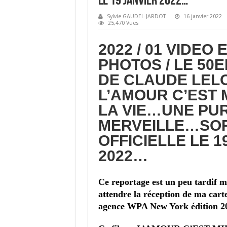
LE 19 JANVIER 2022…
Sylvie GAUDEL-JARDOT
16 janvier 2022
25,470 Vues
2022 / 01 VIDEO 
PHOTOS / LE 50E
DE CLAUDE LE
L’AMOUR C’EST 
LA VIE…UNE PU
MERVEILLE…SOR
OFFICIELLE LE 1
2022…
Ce reportage est un peu tardif ma
attendre la réception de ma cart
agence WPA New York édition 