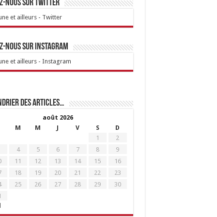
z-nous sur Twitter
ne et ailleurs - Twitter
z-nous sur Instagram
ne et ailleurs - Instagram
drier des articles…
août 2026
M
M
J
V
S
D
1
2
4
5
6
7
8
9
0
11
12
13
14
15
16
7
18
19
20
21
22
23
4
25
26
27
28
29
30
1
l