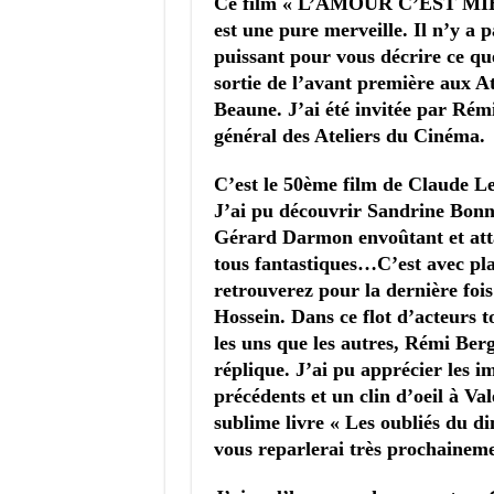
Ce film « L’AMOUR C’EST MI
est une pure merveille. Il n’y a 
puissant pour vous décrire ce que 
sortie de l’avant première aux A
Beaune. J’ai été invitée par Ré
général des Ateliers du Cinéma.
C’est le 50ème film de Claude Le
J’ai pu découvrir Sandrine Bonna
Gérard Darmon envoûtant et att
tous fantastiques…C’est avec pla
retrouverez pour la dernière fois
Hossein. Dans ce flot d’acteurs t
les uns que les autres, Rémi Be
réplique. J’ai pu apprécier les i
précédents et un clin d’oeil à Val
sublime livre « Les oubliés du d
vous reparlerai très prochaineme